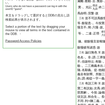
滅離
散動
言
無影
二
一
二
一
い。
四左
Users who do not have a password can log in with the
實
。光記
終二
一
九目
userID "guest".
爲由明
涅槃
故
二
一
本文をドラッグして選択するとDDBの見出し語
豈不可説爲餘
三右
検索結果が表示されます。
等
餘疑恚
。今按寶
二
一
Select a portion of the text by dragging your
慢言不
簡
六慢
故
レ
二
一
mouse to view all terms in the text contained in
傍
等
。二違
正理
the DDB. ・
一
二
一
六
Password Access Policies
攝。彼餘慢言豈唯
餘慢瞋等諸惑
故
一
論曰無色
故
三右
至
色名
。非
謂
三界
一
レ
二
不
信故特云
有餘
レ
二
一
餘
。二三兩義本出
一
二
隨
名顯義。從
他能
レ
二
義全有財釋。所餘三
勿
謂
相從一字一義
レ
三
有説三和
故
三左
至
寶二有説如
次爲
經
レ
二
部異解
。今按
論偈
一
二
頌文説
和合生
。長
二
一
不同
列
陳二義
。
一
一