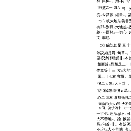
有
眞僞
。始
從
今
二
一
レ
二
正理第一
四右
曰。
從
今當依
經量
。
レ
二
一
或大地法義非
七右
有部
別釋
大地義
一
二
一
義不
爾於
一切心
下
二
一
文
非也
一
餘説如是
非
七右
至
餘説如是爲
句首
。
二
一
毘婆沙師所誦非
本
二
相而於
品類足二
二
一
作意等十三
立
大地
一
二
露上
亦爾。
十七右
惱二大無
大不善
二
一
癡惛悼無慚愧五爲
二
心二
唯無慚愧
三左
頭
論四(六左)説
大不
二
全同。婆沙四十二(十七
一往似
理深思不
可
レ
レ
大不善地
。論
彼誦
一
二
爲
句首
非。有餘師
二
一
不
説
大不善地
者
レ
二
一
上