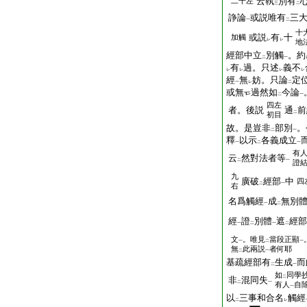
云執
別有
二十左
三
二
諍論
或説唯有
三
一
二
十
或説
有
十
加觸
レ
レ
地
經部中立
別觸
。約
二
一
有
過。只述
義不
レ
レ
レ
レ
經
無
妨。只論
定
一
レ
二
或無
過然如
今論
二
一
四左
者。後説
通
前
二
初目
故。是豈非
部別
。
二
一
釋
以示
各義成立
一
二
一
有
云
然對法者等
二
一
證
九
廣破
經部
中
四
二
一
右
名爲觸經
成
無別
一
二
經
證
別體
遮
經部
一
二
一
二
文
。唯見
當段正顯
一
二
一
無
此兩説
者何耶
二
一
基疏經部有
生成
而
二
一
如
同學
二
非
混同失
二
一
有人
自
一
以
三事和合名
觸經
二
レ