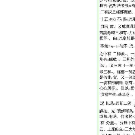
亦同引
經成
義。以
レ
レ
釋言
然對法者説
二
二有説是經部顯然
十五
不
擧
此
初右
レ
二
自宗
故。又成唯識
一
若謂餘時三和有
力
レ
受等
。由
此定前厭
一
三
事無
能不
成
ヲモツテ
レ
レ
二
之中有
二師救
。一
二
一
別有
觸數
。三和外
二
一
師
。又三末
十一左
一
即三和
。經部一師
一
是假非
實。又一師
レ
一切有部觸雖
別有
二
一
心心所等
。但以
受
上
二
演祕主依
基疏意
二
一
説
以爲
經部二師
一
二
一
皡按。光･寶解釋爲
レ
或無
有過。何者於
レ
三
有
分無
。分無中
二
一
云。上座但立
三大
二