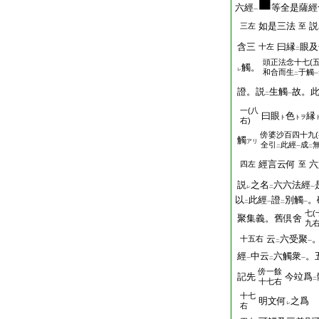
六經
等全是薩經
一
如是三法
説
三左
至
含三
曰縁
眼及
十左
二
頭
正法念十七(
觸。
レ
和合而生
于觸
二
一
證。説
生觸
故。
二
一
一(八
曰眼
色
縁
ト
トヲ
右)
傍
婆沙百四十九(
觸
アリ
全引
此經
成
二
一
二
經言云何
六
四左
至
説
之名
六六法經
レ
二
一
以
此經
證
別觸
。
二
一
二
一
七(
聚集義。舊倶舍
九右
云
六受聚
十五右
二
一
經
中云
六觸衆
。
一
二
一
傍
一餘
記先
今竝爲
二
十七右
十七
明文何
之爲
レ
右