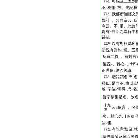
可觸及三差別
四右
不
穩暢
故。光記釋
二
一
我部所誦經文
四左
異計
。各自宗云
我
一
二
今云。不
爾。此論
レ
處有
自部之異解中
三
甚哉
以有對根爲所
四左
初説有對約
境。五
レ
所縁二義
。有對言
一
後説
。雜心九
十四
一
正理依
婆沙後説
二
一
増語謂名
名
四左
至
釋似
是而不
盡以
レ
レ
二
越
字位
何得
成
名
二
一
レ
レ
聲字積集是名。故
十九
云
依言
。名
二
一
左
矣。雜心九
十四右
語
也
一
有説意識
就
四左
至
法勝論師及雜心等