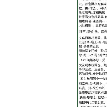
云。彼意識相應觸隨
故。由
増語
。轉彼
二
一
故意識與
彼相應觸
二
一
彼意識分別境界非
二
相應觸名
隨語觸
。
二
一
信
初説
。故特標
レ
二
一
理不
穩暢
故。四
二
一
文略而唯相應義。此
以
語爲
増上
名
増
三
二
一
二
觸
是分隣近也
一
頌無漏染汚餘 恐
レ
除
此二
外爲
餘故
二
一
頌樂等順三受
五右
文及明本竝爾也。然
等即三受。三受是。
舊論頌云
樂苦捨頌
二
無明觸中一分
五右
顯宗云
染汚觸中
。
二
一
名寛。於
彼分
出
レ
是數數起煩惱故別開
觸由
數數起
故取
二
一
二
煩惱中此二數起故。