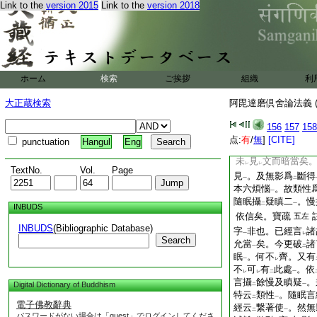
Link to the
version 2015
Link to the
version 2018
曰。然如來見謂
右
諦。此苦滅聖諦。此
如
是見
己
於
ヲモツテ
レ
一
二
生
一切我我所見
ト
ト
ホーム
検索
ご挨拶
組織
利
靜清涼眞實。如
是
レ
經云我今由
知
如
レ
レ
レ
大正蔵検索
阿毘達磨倶舍論法義 (
一切見。一切類。一
眠滅盡故不
更生
。
二
一
156
157
158
文
光記四解釋
初二
一
二
点:
有
/
無
]
[CITE]
punctuation
Hangul
Eng
唯説
四諦
故。寶疏
二
一
未
見
文而暗當矣
レ
レ
TextNo.
Vol.
Page
見
。及無影爲
斷得
一
二
本六煩惱
。故類性
一
隨眠攝
疑瞋二
。慢
二
一
INBUDS
依信矣。寶疏
五左
INBUDS
(Bibliographic Database)
字
非也。已經言
諸
一
レ
Search
允當
矣。今更破
諸
一
二
眠
。何不
齊。又有
一
レ
不
可
有
此處
。依
レ
レ
二
一
言攝
餘慢及瞋疑
。
Digital Dictionary of Buddhism
二
一
特云
類性
。隨眠言
二
一
電子佛教辭典
經云
繋著使
。然無
二
一
パスワードがない場合は「guest」でログインしてくださ