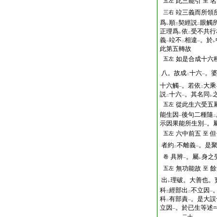
此三能引
名
五左
至
竝三義而所領
三右
爲
順
契經説
眼觸
レ
三
二
正理爲
依
受不共行
レ
二
義
竝不
相違
。於
一
二
一
レ
此第五轉故
如是合成十六
五左
八。故成
十六
。
二
一
十六觸
。若依
大乘
一
二
説
十六
。其名同
二
一
レ
從此生六受五
五左
能生因
後句二種隨
一
二
示因果能所生別
。
一
六中前五
但
五左
至
者約
不離義
。是
二
一
具辨
。屬
身之
卷
一
レ
無功能故
餘
五左
至
出
理破。大善也。
レ
科
經部出
不立因
三
二
一
科
有部責
。是大誤
二
一
立因
。於已生等述
一
二十