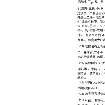
舊論七
云。無
レ
一右
此證與
立義
不
異
二
一
レ
證決矣。又舊論有部
何倶生二法中能生所
中
此義亦彼説。謂
一
云
彼説
思
之。立
二
一
レ
レ
生
。無
功能
故如
一
二
一
二
宗
。此者目近指
一
二
宗因
。而寶疏大好
一
六右
若爾便有互相
用。爾便有
互生失
二
一
光記意倶時爲
若爾
二
一
契經但説
所
六右
至
眼
識
眼觸
。
ト
ト
トノ
アリ
覺樂覺不苦樂覺
。
ト
觸所生
一
非與此心不同
六左
舊論竝無
爲
正
レ
故世尊言當依
七右
七
初右
曰。世尊告
二