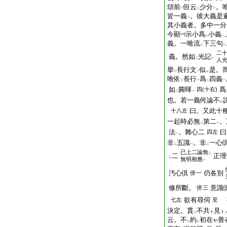
頌前
但云
少分
。
一
二
一
皆一義
。彼大義是
一
其小義者。多中一分
今顯
示小爲
小義
レ
一
義。一唯流
下三句
二
一
二
義。然如
光記
二
一
人
擧
長行文
似
是。
二
一
レ
唯依
長行
爲
四義
二
一
二
一
如
圓暉
爲
四(十右)
二
一
也。若一義何論不
レ
曰。又此十
十八左
一起時必無
第二
。
二
一
法
。雜心二
曰
四左
一
非
五識
。非
一心
二
一
二
已上二論無
二
二
正理
レ
無明相應
一
汚心倶
仍各別
傍
一
修所斷。
意識
傍
三
欲有尋伺
七左
至
決定。貫
不共
見
ト
ト
二
云。不
約
初在
善
二
レ