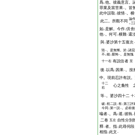
爲
他。彼義意言。
レ
罪業及當苦果
。皆
一
此中誤取
彼情
。横
二
一
論
此二。所觀不同
三
レ
如
是解。今作
倶舍
レ
二
他
。何可
横難
還
一
二
一
與
婆沙第十五復次
二
毀
。是無慚。於
諸惡
一
二
不
能
厭怖
。是無愧
レ
二
一
有説信者
十一右
至
後
以爲
因果
。按
一
二
一
中。現前忍許有説。
十二
心之麁性 
右
等
。婆沙四十二
十
一
破
初二説
有
第三評
二
一
二
今同
第一説
。必前後
二
一
喩者
。爲
遮
彼執
一
下
二
一
二卷
自性分別
五左
釋
者。指
此尋伺段
一
二
相指
此文
二
一