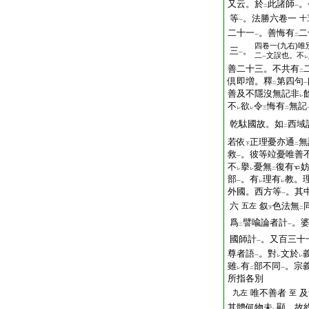
又云。於
此諸師
。
二
一
等
。法勝六卷一
十
一
二十一
。善悔有
二
一
二
四卷一(九右)唯
三
。
一
二
文誤也。不
一
レ
善二十三。不共有
二
倶即増。釋
第四句
二
一
善及不隱沒無記非
レ
不
欲
令
悔有
無記
レ
レ
三
二
乾駄國故。如
西域
二
若依
正理憂亦通
無
下
二
救
。彼等竝憂唯善
一
不
擧
憂無
復有
レ
レ
二
部
。有
理有
教。
一
レ
レ
外國。西方等
。其
一
六
叙
色法無
五左
下
二
爲
譬喩論者計
。
二
一
國師計
。又百三十
一
尊者語
。對
文於
一
レ
レ
雖
有
部不同
。宗
レ
二
一
所指各別
唯不善者
及
九左
至
其體何物未
顯。故