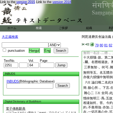
レ
二
Link to the
version 2015
Link to the
version 2018
主案立。先師有
之
レ
十 八
婆沙四十二
左終目
攝。通與
一切不善
二
故復建立在
不善地
二
云
復立不善
。準知
二
一
ホーム
検索
ご挨拶
組織
利
論何故此地不
説
昏
レ
二
大正蔵検索
阿毘達磨倶舍論法義 (
是婆沙義。於
本論
二
有
三説
。第一無明
79
80
81
82
二
一
無明覆故
。如
月光
一
二
punctuation
Hangul
Eng
無明一名詮
二體
。
二
一
十大煩惱
故。第二
一
TextNo.
Vol.
Page
爾。名體相違故。
レ
三界無智
。何可
一
レ
無明等五。名五體亦
INBUDS
亦復六煩惱中無明例
INBUDS
(Bibliographic Database)
論曰唯二名此
六左
Search
簡
餘心所
。下言
二
一
レ
雜心二
全同
此
三左
二
惛掉無明三
爲
五故
一
レ
Digital Dictionary of Buddhism
相違如何。答。今約
約
不善用強
亦加
電子佛教辭典
二
一
レ
在
一切不善心中
可
パスワードがない場合は「guest」でログインしてくださ
二
一