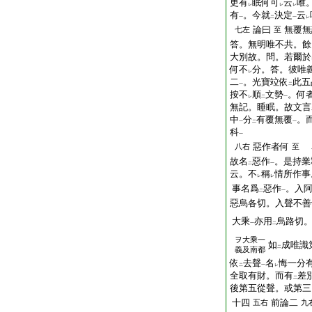
更有
眠何可
云
唯
レ
レ
レ
有
。今就
決定
云
一
二
一
レ
論曰
無覆無
七左
至
答。無明唯不共。餘
大別故。問。若爾於
何不
分。答。彼唯
レ
二
。光寶竝依
此五
一
二
按不
順
文勢
。何
レ
二
一
無記。睡眠。故文言
中
分
有覆無覆
。
一
二
一
科
一
惡作者何
八右
至
故名
惡作
。是持業
二
一
云。不
稱
情所作事
レ
レ
事名爲
惡作
。入
二
一
惡烏各切。入聲不善
大乘
亦用
烏路切
一
二
ヲ大乘一
如
成唯識
二
義及南都
依
去聲
名
悔一分
二
一
レ
全取有財。而有
差
二
後第五從聲。或第三
十四
前論二
五右
九