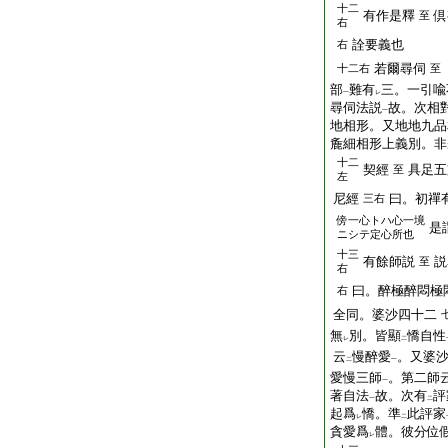
十二
有作是釋
倶
至
右
詮要義也
右
若爾尋伺
十二右
至
部
難有
三。一引喩
一
レ
尋伺法説
故。次相
一
地相形。又地地九品
麁細相形上義別。非
十二
契經
具足五
至
左
尼經
曰。初禪
三右
傍
一心トハ心一境
是
ニシテ定心所也
十三
有餘師説
説
至
右
曰。醉極醉悶極
右
全同。婆沙四十二
無
別。皆顯
憍自性
レ
二
云
慢醉愛
。又婆
二
一
愛慢三師
。第二師
一
著自法
故。次有
評
一
二
起爲
憍。準
此評家
レ
二
貪愛爲
體。彼分位
レ