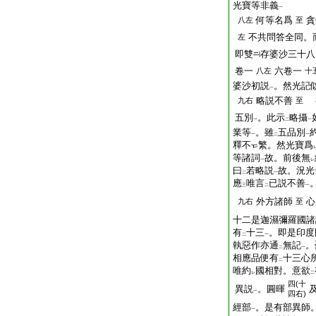
光寶等非義
一
何等名爲
貪
八左
至
不共問答全同。
左
即雙
存婆沙三十八
卷一
六卷一
八左
十
婆沙初説
。然光記
一
略説不善
九右
至
五別
。此示
略攝
一
二
一
業等
。雖
五品別
一
二
一
釋不
繁。然光寶爲
等諸詞
故。前後無
一
レ
曰
若略説
故。況光
二
一
應
唯言
已説不善
三
二
一
外方諸師
心
九右
至
十二是迦濕彌羅國諸
有
十三
。即是印度
二
一
執惡作亦通
無記
。
二
一
相應品便有
十三心
二
唯約
國相對。意欲
レ
二
四(十
異説
。圓暉
一
四右)
經部
。是有部異師
一