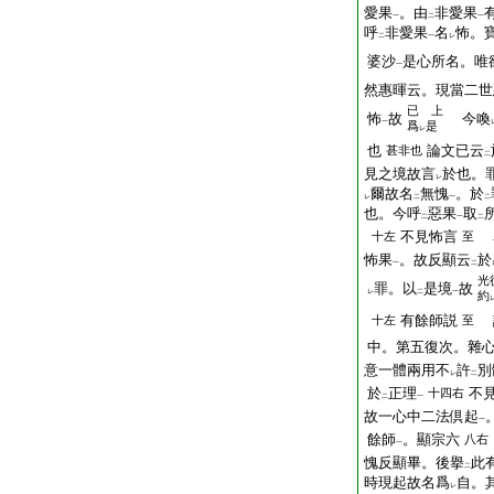
愛果
。由
非愛果
一
二
一
呼
非愛果
名
怖。
二
一
レ
婆沙
是心所名。唯
一
然惠暉云。現當二世
已 上
怖
故
今喚
一
爲
是
レ
也
論文已云
甚非也
二
見之境故言
於也。
レ
爾故名
無愧
。於
レ
二
一
二
也。今呼
惡果
取
二
一
二
不見怖言
十左
至
怖果
。故反顯云
於
一
二
光
罪。以
是境
故
レ
二
一
約
有餘師説
十左
至
中。第五復次。雜
意一體兩用不
許
別
レ
二
於
正理
不
十四右
二
一
故一心中二法倶起
一
餘師
。顯宗六
八右
一
愧反顯畢。後擧
此
二
時現起故名爲
自。
レ