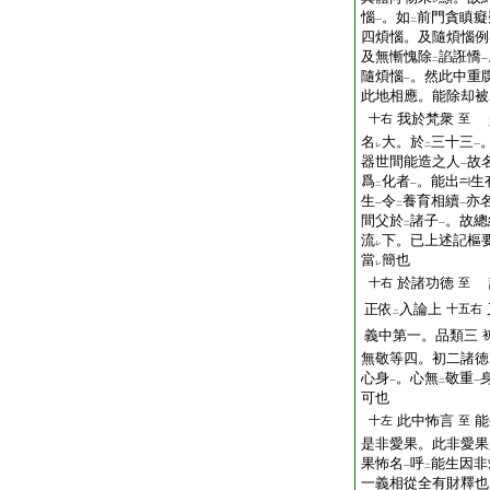
レ
惱
。如
前門貪瞋癡
一
二
四煩惱。及隨煩惱例
及無慚愧除
諂誑憍
二
一
隨煩惱
。然此中重
一
此地相應。能除却被
我於梵衆
十右
至
名
大。於
三十三
レ
二
一
器世間能造之人
故
一
爲
化者
。能出
生
二
一
生
令
養育相續
亦
一
二
一
間父於
諸子
。故總
二
一
流
下。已上述記樞
レ
當
簡也
レ
於諸功徳
十右
至
正依
入論上
十五右
二
義中第一。品類三
無敬等四。初二諸徳
心身
。心無
敬重
一
二
一
可也
此中怖言
能
十左
至
是非愛果。此非愛果
果怖名
呼
能生因非
一
二
一義相從全有財釋也