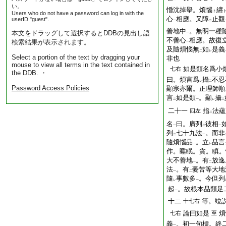
い。
惛沈掉擧。煩惱
纒
ト
Users who do not have a password can log in with the
心
相應。又障
止觀
userID "guest".
一
二
善地中
。無明一種
本文をドラッグして選択するとDDBの見出し語
一
不善心
相應。故復
検索結果が表示されます。
一
及隨煩惱無
如
是義
二
レ
Select a portion of the text by dragging your
非也
mouse to view all terms in the text contained in
如是類名爲小
七右
the DDB. ・
曰。煩言爲
攝
不忍
レ
二
Password Access Policies
顯宗亦爾。正理師順
言
如是類
。顯
攝
二
一
レ
二
二十一
指
法蘊
四左
二
名
曰。廣列
彼相
一
二
一
列
七十九法
。而非
二
一
隨煩惱品
。立
品言
一
レ
作。睡眠。貪。瞋。
大不善地
。有
放逸
一
二
法
。有
憂苦等大地
一
二
隨
事數多
。今但列
レ
一
起
。故根本品類足
一
十二
等。竝
十七右
論曰如是
煩
七右
至
義
。初一句標。終
一