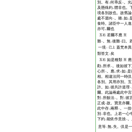
別。有
何乖反
。光
二
一
及懸殊約
體非也。
レ
境各別故也。故舊論
處不迴向
。雖
如
一
二
レ
食時。諸臣中一人進
亦可
爾也
レ
若爾不應
五右
至
難
。無
後難
曰。
一
二
一
一境
蓋梵本異
已上
一
類答文
矣
一
如是種類
應
五右
至
勸
所求
。後如彼下
二
一
心所
。應
求
如
是
一
レ
下
二
相。相違法同一時倶
各別。其用亦別。互
許。如
彼共許道理
二
一
爾。此論兩處此中言
對
所餘法
。對
彼
二
一
二
正成
故。寶意亦爾
一
此中存
兩釋
。一捨
二
一
別
非也。上若一心
一
下約
能依作意捨
。
二
一
意等
無
失。倶是
一
レ