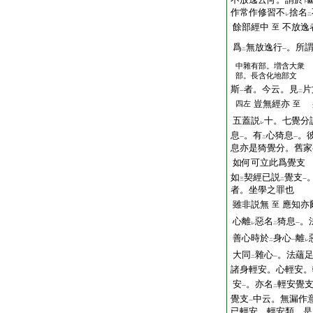
下
作常作修習不
捨名
レ
二
餘部經中
不放逸
至
爲
無放逸行
。所
二
一
中雜有部。増含大衆
部。長含化地部文
斯
者。今云。見
片
一
二
豈無經亦
四左
至
五蓋説
十。七覺分
レ
息
。有
心猗息
。
一
二
一
息亦是猗覺分。舊家
如何可立此爲覺支
如
契經已説
覺支
三
二
一
者。坐學之罪也
雖非説無
應知亦
至
心離
惡名
猗息
。
レ
二
一
善心時於
身心
離
二
一
レ
大同
雜心
。法蘊
二
一
諸身輕安。心輕安。
安
。亦名
輕安覺
一
二
覺支
中云。無漏作
一
已輕安。輕安類。是