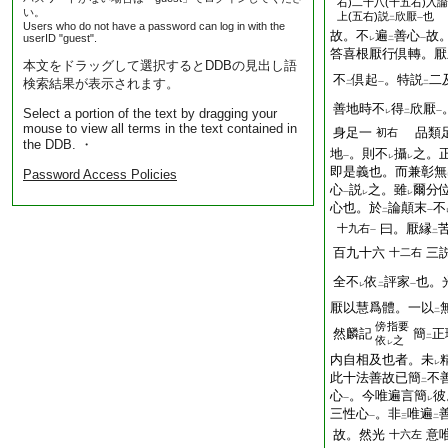
右)二十八(十五右)入論
い。
上(五右)説
欣厭
也
二
一
Users who do not have a password can log in with the
故。不
遍
善心
故
userID "guest".
レ
二
一
答喜根厭行倶轉。厭
本文をドラッグして選択するとDDBの見出し語
不
倶起
。特説
二
検索結果が表示されます。
二
一
二
善地時不
得
欣厭
Select a portion of the text by dragging your
レ
二
一
mouse to view all terms in the text contained in
身足一
品類
初右
the DDB. ・
地
。則不
攝
之。
一
レ
レ
即是義也。而兼彰無
Password Access Policies
心
説
之。雖
爾分
一
レ
レ
心也。於
論顛末
不
二
一
曰。厭縁
十九右
一
二
百九十六
三
十二右
全不
依
評家
也。
レ
二
一
厭以慧爲體。一以
二
傍
指要
然麟記
簡
正
二
依
之
レ
内自相及也者。未
レ
此十法善故已簡
不
二
心
。今唯遍言簡
彼
一
レ
三性心
。非
唯遍
一
三
二
故。然光
意
十六左