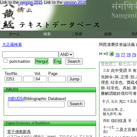
各各自體如
十大地法
Link to the
version 2015
Link to the
version 2018
二
一
者思。四者觸。五者作
者解脱。八者念。九者
有別體不
信同時皆
不
信。故論第十
三
レ
依
經部
證
心所即
二
一
二
ホーム
検索
ご挨拶
組織
利
有
十大地不
七右
下
レ
大正蔵検索
阿毘達磨倶舍論法義 (
云。是唯相承不
表
不
レ
二
者。何謂耶。寶亦似
レ
76
77
78
79
十
至
第十一
四右
二
一
punctuation
Hangul
Eng
受想思三
餘七云
分
一
中
此中受謂
有
三左
至
TextNo.
Vol.
Page
光師令
與
正理
別
下
二
一
上
理意
竝非也。寶疏
一
師
竝非也。具如
第
INBUDS
一
二
勝解謂能於境印可者
INBUDS
(Bibliographic Database)
十八
光□
云云
十五左
Search
右)云云準
之。
レ
餘九亦可
知
レ
頌曰信及
四右
至
Digital Dictionary of Buddhism
十一(七
二及之言兼
電子佛教辭典
右)
パスワードがない場合は「guest」でログインしてくださ