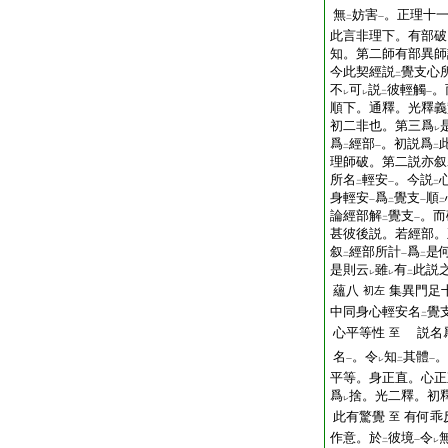
無
妨害
。正理十
二
一
此言非理下。有部破
知。第二師有部異師
今此契經説
覺支心
二
不
可
説
彼輕觸
。
レ
レ
二
一
順下。通釋。光釋義
初二非也。第三爲
レ
爲
經部
。初説爲
二
一
二
理師破。第二説亦叙
所名
輕安
。今説
二
一
二
身輕安
爲
覺支
順
一
二
一
二
論經部解
覺支
。而
二
一
甚彼後説。若經部。
叙
經部所計
爲
是
二
一
二
是則云
雖
有
此説
レ
レ
二
蘊八
集異門足
初左
中同身心輕安名
覺
二
心平等性
説名爲
至
名
。令
知
其體
。
一
レ
二
一
平等。身正直。心正
爲
捨。光二釋。初
レ
此有驚覺
有何乖
至
作意。於
彼境
令
二
一
レ