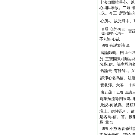
十法自體唯善心。以
心
非
唯故。二遍
一
レ
二
失。今王･所對論
レ
二
心所
。故光釋中。
一
言通
心所
何云
二
一
二
寶
從
強擧
心等
レ
レ
一
不
加
心故
レ
有説於諦
四右
至
磨論師義。曰
上(七右
於
三寶因果相屬
セル
二
名爲
信。論主忍許
レ
舊論云
有餘師
。
二
一
諦淨心名爲信。法
實眞淨。六卷一
十
廣五蘊
四諦
十五右
爲業預流等四果爲
レ
此説
何彼爲。品類
一
増上。信性忍可。欲
是名爲
信。答。彼
レ
爲
量也
一
不放逸者修諸
四右
不放逸云何。謂於