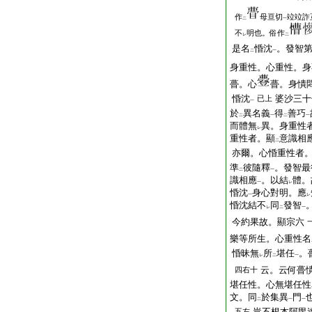
作
母亘切
竝竝詐
二
一
不
明也。俗作
レ
二
是名
惛沈
。發智
二
一
身重性。心重性。身
瞢。心
瞢。身憒
惛沈
婆沙三十
已上
一
於
異名義
得
善巧
二
一
二
一
而體無
異。身重性
レ
重性者。顯
意識相
二
亦爾。心惛重性者
準
彼隨釋
。發智最
二
一
識相應
。以結
體。
一
レ
惛沈
身心對明。應
一
レ
惛沈結不
同
發智
レ
二
一
今約果故。顯宗六
樂等所生。心重性名
惛昧無
所
堪任
。
レ
二
一
云。云何瞢
四右十
堪任性。心無堪任性
文。同
於集異
門
二
一
一
豈不根本阿毘
五左