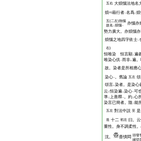
大煩惱法地名
五右
煩
藉行者
名爲
煩
一
二
五(二左)熱惱
亦惱亦
故名
煩惱
二
一
勢力廣大。亦煩惱亦
煩惱之地四字依士
一
右)
恒唯染 恒言顯
遍
二
唯染心倶
而非
遍。
一
レ
故。染者是所相應
染心
。舊論
頌
五左
一
頌言
染者。是染心
レ
云
恒染遍
染心
可
三
二
一
準
上善釋
。約
心
二
一
二
染言已簡者。陰
能
二
對法中説
是
五左
至
十二
曰。云
造
初左
重性。身不調柔性。
頭
發
沈。
瞢憒悶
縁切