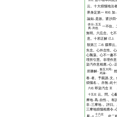
云。十大煩惱地法
界身足第一
加
初右
二
論如
是故。婆沙四
レ
傍
分
五五
二
一不信。
異
列也
一
無明。六忘念。七不
意。十邪正解
已上
類第三
牒釋云
二右
失念。心外念性。心
心飄蕩。心不一趣不
理所引慧。非理作意
染汚作意相應
心
ノ
ノ
餘五大同
二
邪勝解
一
此論
一
卷
者。予親讀
文。
一
レ
煩惱名
。亦無
此十
一
二
即染汚念
六右
至
云。問。心
十五左
摩地
爲
自性
。有
一
二
一
非
三摩地
。評曰。
二
一
三摩地煩惱相應令
二
十六左
亂
○
此二種
一