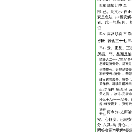
應知此中
四左
至
部
已。此文示
自正
一
二
安是色法
輕安觸
ニシテ
者。此一句爲
何。
レ
也
喜及順喜
勤
四左
至
例出
雜含三十七
三
二
云。正見。正
三右
所攝。問。品類足論
頭
雜含二十七(三右)云
息即是猗覺分。是智是
是猗覺分。是智是等覺
家輕安云
猗覺
。華嚴
二
一
師文選音義云。猗美也
又作禕。郭璞注爾雅曰
由
定加行
離
沈掉
二
一
二
一
美之義
。故得
定者非
一
レ
沙九十六(十一右)云
起
輕安覺支
。寶何云
二
一
適輕
何今分
之而論
レ
安也
安。心輕安。已輕安
分
六識
爲
身心
。
二
一
二
一
問答者顯
示解
脱