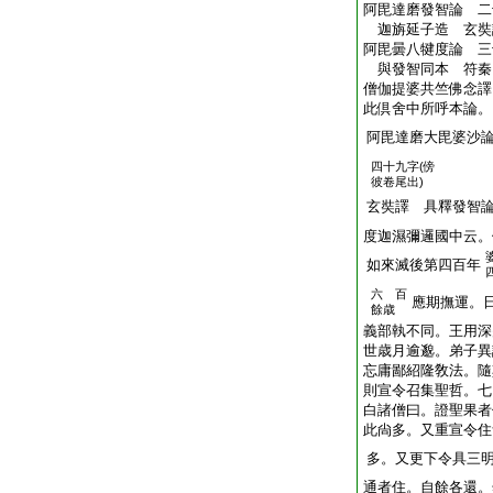
阿毘達磨發智論 二
迦旃延子造 玄
阿毘曇八犍度論 三
與發智同本 符
僧伽提婆共竺佛念譯
此倶舍中所呼本論。
阿毘達磨大毘婆沙
四十九字(
傍
彼卷尾出)
玄奘譯 具釋發智
度迦濕彌邏國中云。
如來滅後第四百年
六 百
應期撫運。
餘歳
義部執不同。王用深
世歳月逾邈。弟子異
忘庸鄙紹隆敎法。隨
則宣令召集聖哲。七
白諸僧曰。證聖果者
此尙多。又重宣令住
多。又更下令具三
通者住。自餘各還。