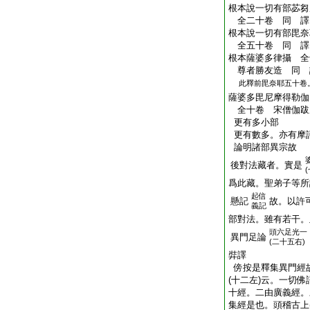
根本說一切有部苾芻
全二十卷 同 
根本說一切有部毘奈
全五十卷 同 
根本薩婆多律攝 全
尊者勝友造 同
此釋前毘奈耶五十卷
薩婆多毘尼摩得勒伽
全十卷 宋僧伽
更有多小部
更有數多。亦有摩
論明諸部異宗故
後對法藏者。實是
爲此藏。聖弟子等所
起信
懸記
故。以許
義記
部對法。雖有若干。
頭
六足光一
異門足論
(二十五右)
弉譯
傍
按是釋集異門經
(十二左)云。一切
十經。二由廣義經。
集經是也。
頭
稽古上