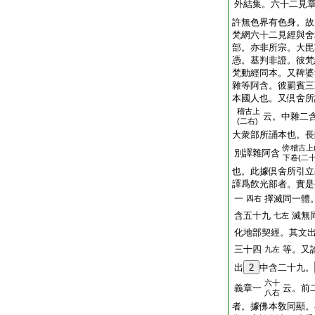
外結集。六十二見
許無色界有色身。故
梵網六十二見經與舍
部。亦非所宗。大毘
憑。基判非證。彼梵
梵動經同本。又鞞婆
雜等阿含。彼罽賓三
本國人也。又倶舍所
稽古上
云。中雜二
(二右)
大衆部所誦本也。長
傍
稽古上
別譯雜阿含
下卷(二
也。此據倶舍所引立
譯爲飮光部者。實是
一
擇滅同一體
四右
含五十九
滅無
七左
化地部契經。其文
三十四
等。又
九左
出
2
中含二十九。
六十
義章一
云。前
八右
者。據佛本敎同顯。