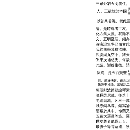
三藏外窮五明者住。
人。王欲就於本國
以苦其暑濕。就此
論。是時尊者世友。
化方集大義。我雖不
文。五明至理。頗亦
汝疾證無學已而會此
我顧無學其猶涕唾。
卽擲縷丸空中。諸天
佛果次補慈氏。何欲
此請。謝咎推德。請
決焉。是五百賢聖
磨。愛好法音。由此因
果造婆沙論。出域記二
萬頌鄔波第鑠論釋素
論釋毘尼藏。後造十
毘達磨藏。凡三十萬
以赤銅爲牒。鏤寫論
婆藏於其中。命藥叉
五百大羅漢等造。羅
世友尊者總爲五百。
最勝子等菩薩造。護