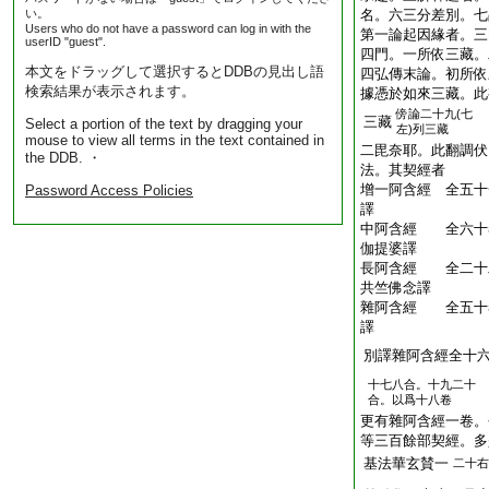
い。
名。六三分差別。七
Users who do not have a password can log in with the
第一論起因緣者。三
userID "guest".
四門。一所依三藏。
本文をドラッグして選択するとDDBの見出し語
四弘傳末論。初所依
検索結果が表示されます。
據憑於如來三藏。此
傍
論二十九(七
三藏
Select a portion of the text by dragging your
左)列三藏
mouse to view all terms in the text contained in
二毘奈耶。此翻調伏
the DDB. ・
法。其契經者
增一阿含經 全五十
Password Access Policies
譯
中阿含經 全六十
伽提婆譯
長阿含經 全二十
共竺佛念譯
雜阿含經 全五十
譯
別譯雜阿含經全十
十七八合。十九二十
合。以爲十八卷
更有雜阿含經一卷。
等三百餘部契經。多
基法華玄賛一
二十右