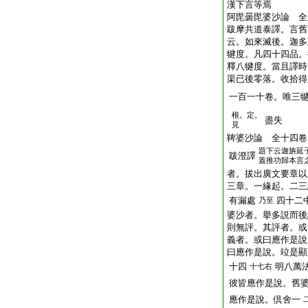
漢下言等焉
阿毘曇毘婆沙論 全
跋摩共道泰譯。言舊
云。如來滅後。迦多
犍度。凡四十四品。
釋八犍度。當且譯時
渠已後零落。收拾得
一百一十卷。唯三
根。定。
盡失
見
鞞婆沙論 全十四卷
題下云迦旃延
跋澄譯
蓋推功歸本言
者。拔出廣文要章以
三章。一緣起。二三
有漏處
四十二
乃至
婆沙者。擧多説而後
則無評。其評者。或
義者。或曰應作是說
曰應作是說。竝是顯
十四
明八萬
十七右
彼皆應作是說。舊
應作是說。倶舍一