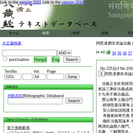
Link to the
version 2015
Link to the
version 2018
ホーム
検索
ご挨拶
組織
利
大正蔵検索
阿毘達磨倶舍論法義 (
34
35
36
37
punctuation
Hangul
Eng
No.2251[cf.No.155
TextNo.
Vol.
Page
1
阿毘達磨倶舍論
法義立名依契經四
INBUDS
來說三乘依法義成就
十九有不雜法義品。
INBUDS
(Bibliographic Database)
豐山寓學上陽沙
Search
經律毘曇深廣海 
至心歸命請慈護 
考徼衆師華竺典 
Digital Dictionary of Buddhism
纔依法義賛論本 
將讃此論開八種門。
電子佛教辭典
宗趣。三解釋題名。
パスワードがない場合は「guest」でログインしてくださ