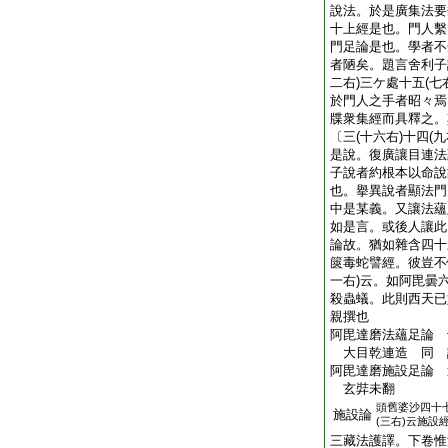
說法。於是廣集法要
十上經是也。門人繫
門足論是也。學者不
者陋矣。題言舍利子
二右)三ケ處十五(七
於門人之手者昭々焉
牒衆集經而具釋之。
〔三(十六右)十四(
是說。復廣讓目連法
子說者約根本以命說
也。擧異說者顯法門
中是某義。又讓法蘊
如是言。或後人讓此
論故。猶如雜含四十
篋毒蛇譬經。彼豈不
一右)云。如阿毘曇
殺蟲蟻。此則西天已
親撰也
阿毘達磨法蘊足論 
大目乾連造 同
阿毘達磨施設足論 
玄弉未翻
頭
舊婆沙四十
施設論
(三右)云施設
三藏法護譯。下卷惟