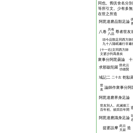
同也。舊倶舍名分別
等所引文。少有多無
在世之所造
阿毘達磨品類足論
共有
八卷
尊者世友
八品
頭
今品類足同西方師
九十八隨眠遍行非遍
(十一右)文同西方師
文婆沙判爲善矣
衆事分阿毘曇論 十
傍
此云
求那跋陀羅
功德賢
域記二
乾駄
二十左
世
論師作衆事分阿
友
阿毘達磨界身足論
世友別人。此滅後三
百年初。彼四百年間
阿毘達磨識身足論
此云
提婆設摩
造
天寂