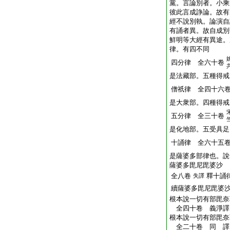
黨。言論別者。小乘
彼此言成諍論。故有
經不說別執。論演自
有誦者異。故自成別
鮮明等大經有異途。
律。有四不同
四分律 全六十卷
是法藏部。五種得戒
僧祇律 全四十六
是大衆部。四種得戒
五分律 全三十卷
是化地部。五受具足
十誦律 全六十五
是薩婆多部律也。說
薩婆多毘尼毘婆沙
全八卷
釋十誦
失譯
續薩婆多毘尼毘婆
根本說一切有部毘奈
全四十卷 義淨
根本說一切有部毘奈
全二十卷 同 