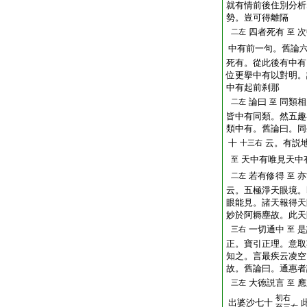
就有情前後住別分析
勢。豈可得離隔
四者死有
次
二左
至
中有前一句。舊論
死有。從此後有中有
位更擧中有以對明。
中有起前刹那
論曰
同類相
二左
至
皆中有同類。然五趣
類中有。舊論曰。同
十
云。有説
十三右
天中有唯見天中
至
若有修得
亦
二左
至
云。五極淨天眼境。
眼能見。諸天報得天
妙於阿耨塵故。此天
一切通中
是
三右
至
正。寶引正理。意取
知之。言最疾云凌空
故。舊論曰。通惠者
大徳説言
應
三左
至
初右
出婆沙七十