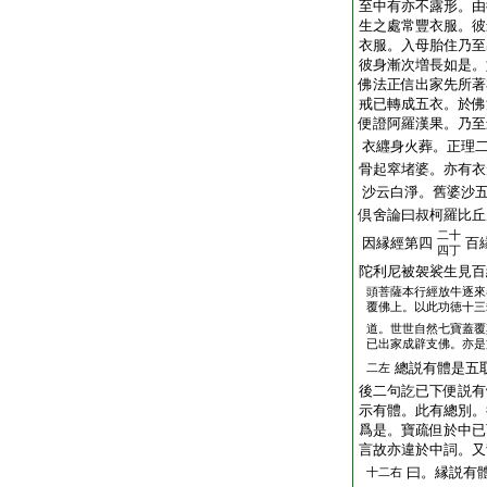
至中有亦不露形。由
生之處常豐衣服。彼
衣服。入母胎住乃至
彼身漸次増長如是。
佛法正信出家先所著
戒已轉成五衣。於佛
便證阿羅漢果。乃至
衣纒身火葬。正理
骨起窣堵婆。亦有衣
沙云白淨。舊婆沙
倶舍論曰叔柯羅比丘
二十
因縁經第四
百
四丁
陀利尼被袈裟生見百
頭
菩薩本行經放牛逐來
覆佛上。以此功徳十三
道。世世自然七寶蓋覆
已出家成辟支佛。亦是
總説有體是五
二左
後二句訖已下便説有
示有體。此有總別。
爲是。寶疏但於中已
言故亦違於中詞。又
曰。縁説有
十二右