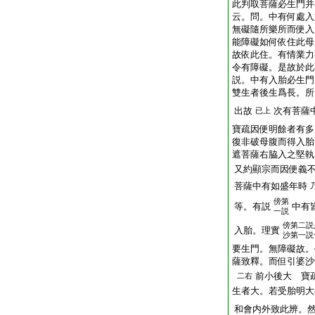
此判取菩薩必生門并
云。問。中有何處入
無礙隨所樂所而便入
能障礙如何依住此母
故依此住。有情業力
令有障礙。是故於此
説。中有入胎必生門
雙生者後生爲長。所
出故
次有菩薩
已上
寶疏因便明餘者有多
復非破母腹而得入胎
遮菩薩右脇入之堅執
又約顯宗而因便義
菩薩中有如盛年時
傍
第
等。有説
中有
一説
傍
第二説
入胎。理實
沙第一説
要生門。無障礙故。
薩致釋。而但引婆沙
前小後大 寶
二右
生者大。若受胎明大
和會内外致此辨。