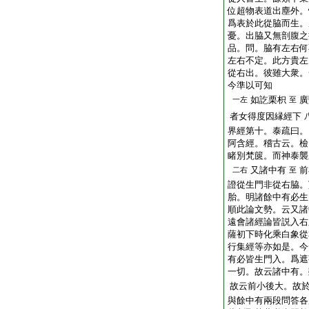
位超物表道出塵外。
爲表於此從脇而生。
憂。出脇又無剖腹之
品。問。脇有左右何
左右不定。此方貴左
從右出。彼雖大衆。
今準以可知
如訖栗枳
廣
一左
至
者女得度因縁經下
界經第十。泰疏曰。
阿含經。稽古云。檢
睹別梵篋。而神泰襲
又諸中有
前
二右
至
證從生門非從右脇。
胎。明諸餘中有必生
順此論文勢。云又諸
遠會諸經論皆説入右
薩初下時化乘白象從
行集經等亦如是。今
有必皆生門入。爲遮
一切。故云諸中有。
故云前小後大。故
與餘中有兩段問答各