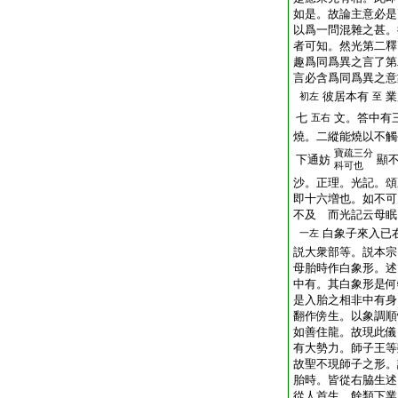
如是。故論主意必是
以爲一問混雜之甚。
者可知。然光第二釋
趣爲同爲異之言了第
言必含爲同爲異之意
彼居本有
業
初左
至
七
文。答中有
五右
燒。二縱能燒以不觸
寶疏三分
下通妨
顯
科可也
沙。正理。光記。頌
即十六増也。如不可
不及 而光記云母眠
白象子來入已
一左
説大衆部等。説本宗
母胎時作白象形。述
中有。其白象形是何
是入胎之相非中有身
翻作傍生。以象調順
如善住龍。故現此儀
有大勢力。師子王等
故聖不現師子之形。
胎時。皆從右脇生述
從人首生。餘類下業