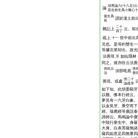
頭
舊論六(十八左)
論
若在前生爲小雜心十
後生爲
謂於漢土前
長
二十
雜記上
云。前
四丁
疏上
世中前出
十一
兄也。是等約雙生一
等據次第却出。故光
法善現
如仙隱林
至
同之。彼亦但云法善
傍
此云
傍
須部吼底
法
善
傍
二十
善現。或處
論疏等
如下知。此頌委顯牙
以難。佛本行經云。
夢見有一六牙白象。
以金奘牙。乘空而下
經。瑞應經等廣説泰
諦師云。馬鳴論中廣
中陸行衆生中。身最
大身。白表菩薩無諸
薩四如意足四無量四