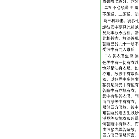
表菩薩七覺分。六牙
不必須通
造
二右
至
不須通。二須通。初
爲三科非也。婆沙
謂彼國中夢見此相以
見此事欲令占相。諸
此相甚吉。故法善現
菩薩已於九十一劫不
受彼中有而入母胎
與衣倶生
無
二右
至
色界中有一切有衣以
愧即是法身衣服。如
亦爾。故彼中有常與
衣。以欲界中多無慚
苾芻尼所受中有恒有
菩薩中有亦無有衣。
受中有常與衣倶。問
而白淨等中有有衣。
服於四方僧故。彼中
爾菩薩於過去生以妙
淨尼等所施衣服碎爲
何菩薩中有無衣。而
由彼願力異菩薩故。
四方僧已便發願言。