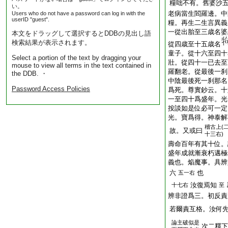
糧咄不有。舊婆沙
い。
老病當生閻羅邊。中
Users who do not have a password can log in with the
userID "guest".
糧。再生二生言異義
一從出胎至三歳名婆
本文をドラッグして選択するとDDBの見出し語
検索結果が表示されます。
從四歳至十五歳名
童子。從十六至四十
Select a portion of the text by dragging your
壯。從四十一已去至
mouse to view all terms in the text contained in
羅翻老。從最後一刹
the DDB. ・
中陰最後死一刹那名
Password Access Policies
爲死。尊實鈔云。十
一至四十爲盛年。光
按談如是位必可一定
光。寶爲得。神泰解
稽古上(
故。又或曰
十三右)
壽命百年有其十位。
盛年成就漸衰朽邁極
義也。焔魔事。具辨
六
也
五一右
汝復焉知
十七右
至
辨非證爲三。初反責
若爾責互格。汝何
論主破似是
次二釋下