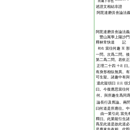
而屬下非也
述證文相結非證
阿毘達磨倶舍論法
阿毘達磨倶舍論法義
豐山寓學上陽沙門
釋林常快道 記
當往何趣
形
初右
至
一問。次爲二問。後
第二爲二問。若依正
正理二十四
曰
十左
有身形相似無異。有
可生疑。諸趣中有與
遣此疑頌曰
頌
云云
曰。今復應思當往何
何。與所趣生爲同
論長行及舊論。兩
曰何道是所應往。中
由一業引此 當先
釋曰。此業能引生諸
爲至此道是故此道必
是應來先有相。此即