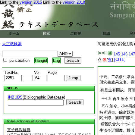
Link to the
version 2015
Link to the
version 2018
ホーム
検索
ご挨拶
組織
利
大正蔵検索
阿毘達磨倶舍論法義 (
145
146
147
点:
無
/
有
]
[CITE]
punctuation
Hangul
Eng
TextNo.
Vol.
Page
中云。二名求生常喜
所求生處果立名。顯
INBUDS
有是生有因故。寶
INBUDS
(Bibliographic Database)
再生汝今
十七右
至
Search
如今。小本雜
五右
時皆過去。餘命既無
閻王際。婆羅門欲生
Digital Dictionary of Buddhism
糧舊倶舍六
十七左
電子佛教辭典
生汝今近閻魔。於其
パスワードがない場合は「guest」でログインしてくださ