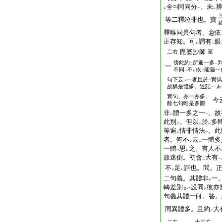
全
同同分
。未
レ
一
レ
等二釋竝非也。寶
釋唯同異句者。意依
正存知。可
謂有
眼
レ
二
毘婆沙師
二右
至
傍
此約
所遍一多
二
一
一
不同
不
依
能遍一
一
レ
二
句下云
一者且於
實倶
レ
二
故猶是體多。述記一末
實句。亦一亦多。
今
餘七句唯是多體
非
體一多之一
。故
二
一
此別
。但以
於
多
上
二
レ
等遍
情非情法
。此
二
一
者。何不
云
一體多
レ
二
一體
思
之。有人不
一
レ
故迷倒。初會
大有
二
一
不
足
評也。問。
レ
レ
二句義。其體非
一
レ
轉差別
設同
彼亦
セハ
レ
句義其體一何。答。
同異體多。且約
大
二