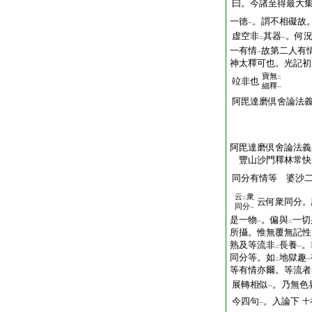
曰。今諸至得最大
一徳
。謂不相礙故
一
虚空非
其器
。何
二
一
一有情
故第二人有
一
神太釋可也。光記初
寶無
二
竝非也
細釋
一
阿毘達磨倶舍論法
阿毘達磨倶舍論法義
豐山沙門釋林常
同分有情等 婆沙
云
衆
二
云何衆同分。
同分
一
是一物
。偏與
一切
一
二
所攝。惟無覆無記性
熟及等流非
長養
。
二
一
同分等。如
地獄趣
二
一
等有情亦爾。等流者
展轉相似
。乃無色
一
今四句
。入論下
十
一