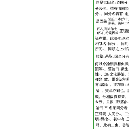
同樂欲因名
衆同分
二
分云何。謂有情同類
分
。同分名義有
兩
一
二
述記二本(六十
是因義
類義。義林二本
四右)顯宗第七
正理
(四右)分是因義
論亦爾。此論依
相
二
相似名
同分
。同約
二
一
所同
。同類之上相
一
竝擧
果取
因全分
レ
レ
何以今論類義相似義
類等
。舊論曰
衆生
一
二
性
。加
之法勝論。
一
レ
種類
故。爾光記初
一
背
諸論
。後釋依
二
一
二
論
。寶疏亦爾也。
一
義。分相似義持業。
今云。且依
正理論
二
一
論曰
名衆同分者
至
正釋明
人同分
。二
二
一
明
得捨
。初中有
二
一
レ
釋。此初二也。發