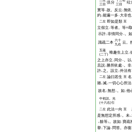
二左
十三右
倶分
竝
三目
三目
實等
故。反云
無依
一
二
約
能遍一多
大非也
二
一
即如是類
二左
至
立假立
等者。等
一
示許
非情同分
。
二
一
六十
識疏二本
云。
九右
五蘊
唯趣生上立
二
(二丁)
之上亦立
同分
。以
二
一
且説
勝所依處
。非
二
一
許
之。設立
外法有
レ
二
論曰若生
名
二左
至
雖
滅
一切心心所法
レ
二
故名
無想
。如
他
二
一
二
中初説。光
(十六右)引
此法一向
二左
至
是無想定所感
。未
一
レ
餘等
。故如
寶疏
レ
上
一
擧
下論
問答。亦復
二
一