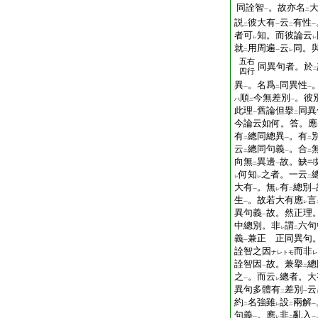
同詮智
。故亦名
一
二
説
彼大有
云
有性
二
一
二
一
者可
知。而彼論云
レ
レ
就
用周遍
云
同。
二
一
レ
五右
同異句者。於
二
四行
異
。名爲
同異性
一
二
一
順
今無差別
。彼
ハ
二
一
此理
舊論但擧
同異
一
二
今論云如何。答。應
有
總同總異
。有
二
一
二
云
總同句義
。合
二
一
二
向無
異邊
故。缺
二
一
何知
之者。一云
レ
レ
二
大有
。無
有
總別
一
レ
二
一
生
。故若大有應
言
一
レ
異句義
故。然正理
一
中總別。非
謂
六句
レ
二
義
兼正 正同異句
一
詮智之因
而非
ナレトモ
レ
詮智因
故。兼擧
總
一
二
之
。而云
總者。大
一
レ
異句多體有
差別
云
二
一
約
名強雖
設
兩解
二
レ
二
一
句義
。應
非
亂入
一
レ
二
一