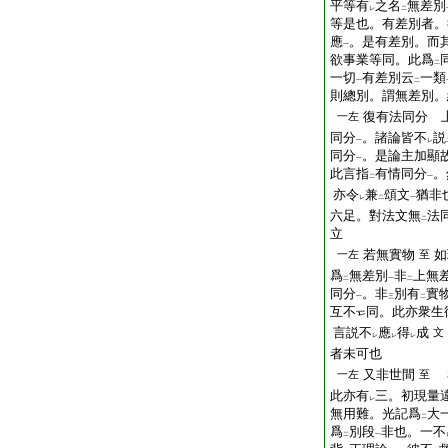
平等有
之名
無差別
レ
二
等是也。有差別者。
應
。是有差別。而
一
欲事業等同。此爲
二
一切
有差別云
一類
一
二
則總別。謂無差別。
復有法同分 
一左
同分
。諸論皆不
説
一
レ
同分
。是論主加顯
一
此言指
有情同分
。
二
一
亦令
兼
頌文
猶非
レ
二
一
六足。對法文無
法
二
立
若無實物
如
一左
至
爲
無差別
非
上無
二
一
二
同分
。非
別有
實
一
三
二
互不
同。此亦衆生
言説不
應
得
成
文
レ
レ
レ
者未可也
又非世間
一左
至
此亦有
三。初現量
レ
無用難。光記爲
大
二
爲
別段
非也。一不
二
一