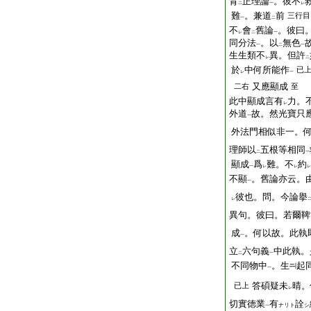
背
正理論
。彼不
二
一
レ
難
。兼道
前
三行目
一
二
不
會
舊論
。彼曰
レ
二
一
同分法
。以
無色
一
二
一
生生類不
異。但許
レ
二
於
中何所能作
已
レ
一
又應顯成
二右
至
此中顯成言有
力。
レ
外道
故。然光寶只
一
外法門相似非一。
理師以
五根等相同
二
一
顯成
爲
難。不
約
一
レ
レ
レ
不顯
。舊論亦云。
一
彼也。問。今論擧
レ
異句。彼曰。若爾鞞
成
。何以故。此執
一
立
六句義
中此執。
二
一
不同物中
。生
起
一
答碩疑未
晴。
已上
レ
切實徳業
有
詮
ナリト
シ
一