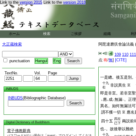
Link to the
version 2015
Link to the
version 2018
ホーム
検索
ご挨拶
組織
利
大正蔵検索
阿毘達磨倶舍論法義 (
109
110
111
点:
有
/
無
]
[CITE]
punctuation
Hangul
Eng
TextNo.
Vol.
Page
一是總。後五是別。
十九
非説異生
無
至
右
INBUDS
即是非至。若非至聖
INBUDS
(Bibliographic Database)
應
成
無漏
。正理
レ
レ
二
一
Search
異名。如何無漏法可
謂不獲一切
應名
至
四左
四十五
兩説前
Digital Dictionary of Buddhism
已下
也
。故後擧以難絶
電子佛教辭典
一
十九
パスワードがない場合は「guest」でログインしてくださ