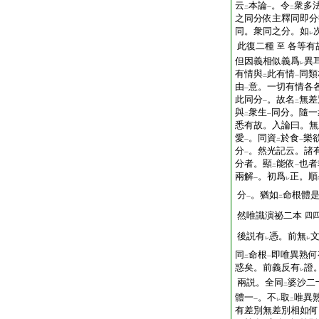
云
本論
。令
衆多
二
一
二
之同分依主釋同即分
同。衆同之分。如
レ
此復二種
各等有
至
但因義相似義爲
異
レ
有情與
此有情
同類
二
一
由
意。一切有情各
一
此同分
。故名
無差
一
二
與
衆生
同分。隨一
二
一
悉有故。入論曰。無
愛
。同資
於食
樂
一
二
一
分
。然光記云。諸
一
分者。顯
能依
也者
二
一
兩解
。初爲
正。順
一
レ
分
。猶如
命根體
一
二
然唯識演祕二本
四
後説有
憑。前無
レ
レ
同
命根
即唯異熟何
二
一
惑矣。前義反有
證
レ
兩説。全同
婆沙二
二
體一
。不
取
唯異
一
レ
二
有差別無差別相如何