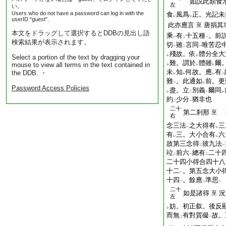
如説此類食水
左
い。
Users who do not have a password can log in with the
食
風爲
正。光記未
レ
レ
userID "guest".
此亦應言
唐捐其
至
本文をドラッグして選択するとDDBの見出し語
乘
有
十五種
。前
一
二
一
検索結果が表示されます。
切
雖
言同
唯苦忍
一
二
一
殘故。依
體分全大
Select a portion of the text by dragging your
レ
レ
難。謂於
體雖
爾
mouse to view all terms in the text contained in
レ
レ
レ
未
知
何故。應
有
the DDB. ・
レ
レ
レ
二
難
。此通如
前。更
一
レ
Password Access Policies
盡。立
別義
爾同
レ
二
一
レ
約
少分
猶非也
二
一
二十
第二刹那
至
右
念三法
之大得有
三
一
レ
有
三。大小合有
六
レ
レ
故第三念得
彼九法
二
一
竝
前六
總有
二十
二
一
二
二十四小得合四十八
十二
。第五念大小
一
十四
。餘應
準思
一
二
一
二十
如是諸得
況
至
左
妨。初正叙。後反
レ
而無
有對質礙
故。
二
一