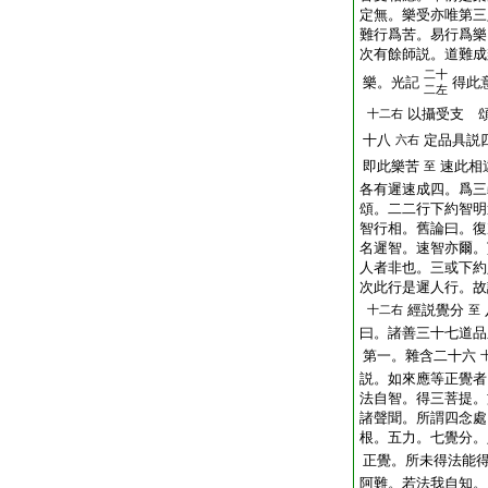
定無。樂受亦唯第三
難行爲苦。易行爲樂
次有餘師説。道難成
二十
樂。光記
得此
二左
以攝受支 
十二右
十八
定品具説
六右
即此樂苦
速此相
至
各有遲速成四。爲三
頌。二二行下約智明
智行相。舊論曰。復
名遲智。速智亦爾。
人者非也。三或下約
次此行是遲人行。故
經説覺分
十二右
至
曰。諸善三十七道品
第一。雜含二十六
説。如來應等正覺者
法自智。得三菩提。
諸聲聞。所謂四念處
根。五力。七覺分。
正覺。所未得法能
阿難。若法我自知。