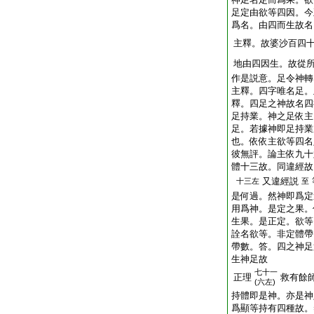
足定由欲等四因。今
爲名。由四而生故名
主釋。故婆沙百四
地由四因生。故從
作是説意。足令神轉
主釋。四字唯名足。
釋。四足之神故名四
足持業。神之足依主
足。若據神即足持業
也。依依主欲等四名
彼無評。論主依九十
體十三故。同違經故
又違經説
十三左
至
是何過。然神即爲定
用爲神。是定之果。
生果。是正定。欲等
詮名欲等。非定體帶
帶數。答。四之神足
生神足故
七十一
正理
救有餘
(六左)
持體即是神。亦是神
爲顯等持有四種故。