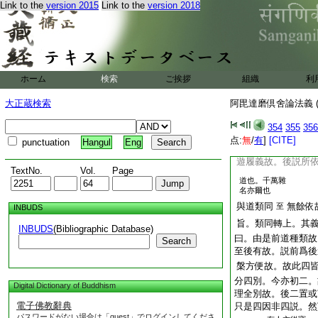
Link to the
version 2015
Link to the
version 2018
傍
七十(
破還不應理
四十三(
其滿體各別。非如一
滿。故大乘亦同之。
於無學加果滿。謂阿
無學位中
十一右
至
ホーム
検索
ご挨拶
組織
利
對不滿。而此位中。
道義云何
十一左
至
大正蔵検索
阿毘達磨倶舍論法義 (
義。故云涅槃路。
354
355
356
通達故名道。識疏
点:
無
/
有
]
[CITE]
punctuation
Hangul
Eng
遊履義故。後説所
TextNo.
Vol.
Page
道也。千萬雜
名亦爾也
與道類同
無餘依
至
INBUDS
旨。類同轉上。其
INBUDS
(Bibliographic Database)
曰。由是前道種類故
Search
至後有故。説前爲後
槃方便故。故此四
分四別。今亦初二。
Digital Dictionary of Buddhism
理全別故。後二置或
電子佛教辭典
只是四因非四説。然
パスワードがない場合は「guest」でログインしてくださ