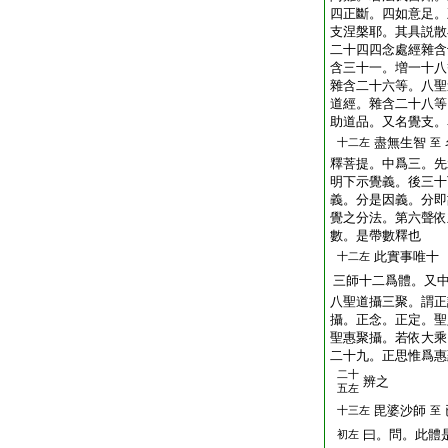
四正斷。四如意足。
支涅槃耶。其具説散
二十四四念處經雜含
含三十一。増一十八
雜含二十六等。八聖
道經。雜含二十八等
助道品。又名覺支。
盡無生智
十二左
至
釋菩提。中爲三。先
明下示覺義。後三十
義。分是因義。分即
覺之分法。第六聲依
數。是帶數釋也
此實事唯十
十二左
三師十二爲體。又
八聖道攝三聚。謂正
攝。正念。正定。聖
聖惠聚攝。若依大乘
二十九。正思惟爲惠
二十
辨之
五左
毘婆沙師
十三左
至
曰。問。此體
初左