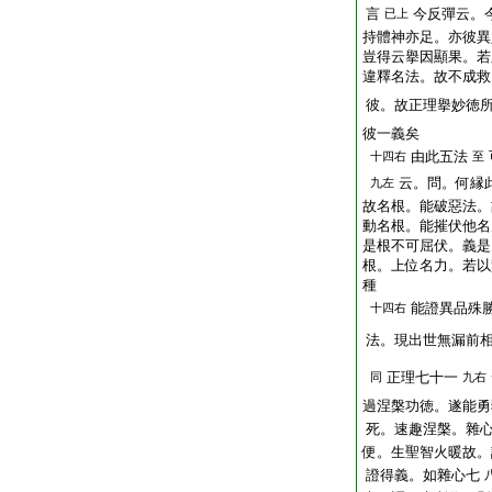
言
今反彈云。
已上
持體神亦足。亦彼異
豈得云擧因顯果。若
違釋名法。故不成救
彼。故正理擧妙徳
彼一義矣
由此五法
十四右
至
云。問。何縁
九左
故名根。能破惡法。
動名根。能摧伏他名
是根不可屈伏。義是
根。上位名力。若以
種
能證異品殊
十四右
法。現出世無漏前
正理七十一
同
九右
過涅槃功徳。遂能勇
死。速趣涅槃。雜
便。生聖智火暖故。
證得義。如雜心七