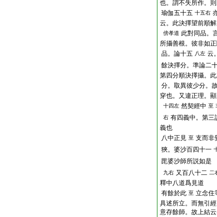
也。謂不失所作。則
瑜伽五十五
十五右
云。此決擇望前順解
此對同品。
傍
孝道
所攝善根。彼非如正
品。論十五
云
八左
餘決擇分。準論二
第四分順決擇攝。此
分。取異彼少分。
穿也。又違正理。顯
然契經中
十四左
至
有四義中。第三
右
義也
八中正見
支而非
至
狹。婆沙百四十一
毘婆沙師所説如是
又百八十二
九右
二
釋中八道爲見道
有餘於此
立念住
至
具述所立。而無引經
意存餘師。故上結云