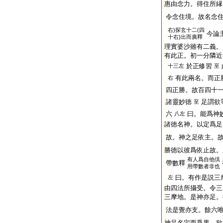
惠由念力。得住所縁
令念住境。故名念
右)探玄十二(四
今論
十右)出而廣釋
理實婆沙雖有二義。
有此正。初一分隣近
於正修習
十三左
至
有此兩名。而正
右
四正勝。故百四十
諸靈妙徳
足謂欲
至
六
曰。能爲神
八左
諸徳名神。以定爲足
故。神之足依主。
勝徳以彼爲依止故。
有人爲自他倶
帶數釋
用帶數者非也
曰。有作是説三
左
由四法所攝受。令三
三摩地。是神亦足。
法是覺亦支。餘六
神足名定而爲果。欲