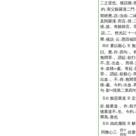
二之逆也。後説雖
二
約
害父殺羅漢二門
二
契經應
説
汝由
二
レ
下
二
及阿羅漢
而言
得
一
レ
二
彼
故。有餘師言。
上
説
二。然光記
十一
レ
釋
後説
云
恩田福
二
一
二
要以殺心
無
四左
至
曰。應
作
四句
。
レ
二
一
無間罪
。謂起
欲打
一
二
不
至
出血
。而得
レ
二
一
二
令
血移
處。有起
二
二
罪
。謂起
欲殺心
一
二
一
出血
。不
得
無間
一
レ
二
移
處。今約
出血
下
二
一
句
影
現第二第四
一
餘惡業道
定
五右
至
於
餘業道
。作
前
二
一
二
後業道不
生。今約
レ
レ
釋爲
善也
レ
由此傷毀
解
五右
至
四十
同雜心三
此擧
一
四右