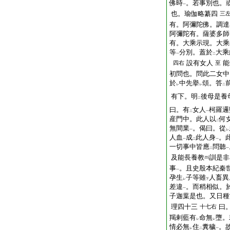
佛時
。若事別也。
一
也。瑜伽略纂四
三
有。阿彌陀佛。調達
阿彌陀有。薩婆多師
有。大乘示現。大乘
等
分別。蓋於
大乘
一
二
設有女人
能
四右
至
初問也。問此二女中
於
中先擧
頌。答
レ
レ
二
有下。明
後母是養
二
曰。有
女人
柯羅邏
二
一
産門中。此人以
何
二
無間業
。偈曰。從
一
レ
人血
成
此人身
。
一
二
一
一切事中皆應
問聽
二
一
及能長養教
訓是非
事
。且史殷本紀秦
一
孕生
子等雖
人畜異
レ
下
差違
。而稍相似。
一
子迦葉是也。又日種
理四十三
曰
十七右
羯剌藍有
命無
墮。
レ
レ
情必無
住
糞穢
。
レ
二
一