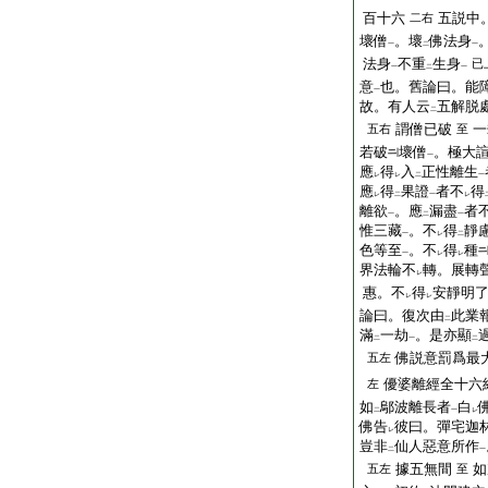
百十六
五説中
二右
壞僧
。壞
佛法身
一
二
一
法身
不重
生身
已
一
二
一
意
也。舊論曰。能
一
故。有人云
五解脱
二
謂僧已破
一
五右
至
若破
壞僧
。極大
一
應
得
入
正性離生
レ
レ
二
一
應
得
果證
者不
得
レ
二
一
レ
離欲
。應
漏盡
者
一
二
一
惟三藏
。不
得
靜
一
レ
二
色等至
。不
得
種
一
レ
レ
界法輪不
轉。展轉
レ
惠。不
得
安靜明
レ
レ
論曰。復次由
此業
二
滿
一劫
。是亦顯
二
一
二
佛説意罰爲最
五左
優婆離經全十六
左
如
鄔波離長者
白
二
一
レ
佛告
彼曰。彈宅迦
レ
豈非
仙人惡意所作
二
一
據五無間
如
五左
至