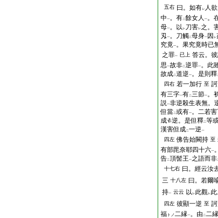
五右
曰。如有
人欲
レ
中
。有
餘女人
。
一
二
一
母
。以
刀害
之。
一
レ
レ
刄
。刀觸
母身
因
一
二
一
レ
究竟
。果究竟時已
一
之罪
答云。彼
已上
一
思
故非
逆罪
。此
一
二
一
故成
道逆
。是則釋
二
一
若一加行
訶
四右
至
有三字
有
三節
。
一
二
一
説
非逆殺生表無。
一
但當
或有
。二若害
二
一
成
逆。是但釋
等
二
漢害但成
一逆
二
一
佛告始闕持
四左
至
有部毘奈耶四十六
一
告
頂髻王
之語而非
二
一
曰。經云汝
十七右
三
曰。若爾
十八左
持
以
此觀
此
云云
一
レ
レ
彼顯一逆
訶
四左
至
福
二縁
。由
二
トノ
一
二