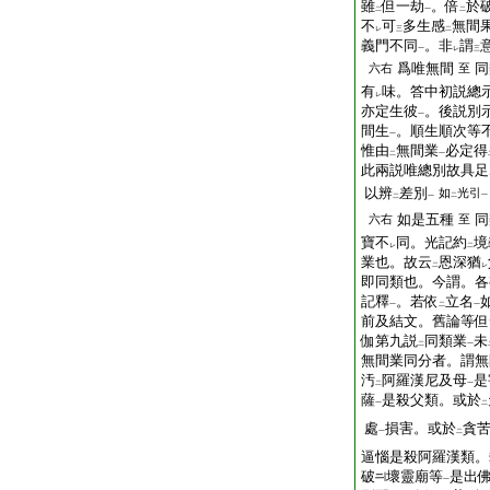
雖
但一劫
。倍
於
二
一
二
不
可
多生感
無間
レ
三
二
義門不同
。非
謂
一
レ
三
爲唯無間
同
六右
至
有
味。答中初説總
レ
亦定生彼
。後説別
一
間生
。順生順次等
一
惟由
無間業
必定得
二
一
此兩説唯總別故具足
以辨
差別
如
光引
二
一
二
一
如是五種
同
六右
至
寶不
同。光記約
境
レ
二
業也。故云
恩深猶
二
レ
即同類也。今謂。各
記釋
。若依
立名
一
二
一
前及結文。舊論等但
伽第九説
同類業
未
二
一
無間業同分者。謂無
汚
阿羅漢尼及母
是
二
一
薩
是殺父類。或於
一
二
處
損害。或於
貪
一
二
逼惱是殺阿羅漢類。
破
壞靈廟等
是出
一