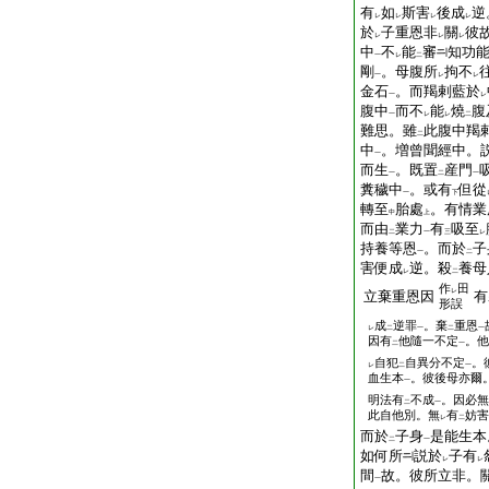
有
如
斯害
後成
逆
レ
レ
レ
レ
於
子重恩非
關
彼
レ
レ
レ
中
不
能
審
知功
一
レ
二
剛
。母腹所
拘不
一
レ
レ
金石
。而羯剌藍於
一
レ
腹中
而不
能
燒
腹
一
レ
レ
二
難思。雖
此腹中羯
二
中
。増曾聞經中。
一
而生
。既置
産門
一
二
一
糞穢中
。或有
但從
一
下
轉至
胎處
。有情業
中
上
而由
業力
有
吸至
二
一
三
レ
持養等恩
。而於
子
一
二
害便成
逆。殺
養母
レ
二
作
田
レ
立棄重恩因
有
形誤
成
逆罪
。棄
重恩
レ
二
一
二
一
因有
他隨一不定
。他
二
一
自犯
自異分不定
。
レ
二
一
血生本
。彼後母亦爾
一
明法有
不成
。因必無
二
一
此自他別。無
有
妨害
レ
二
而於
子身
是能生本
二
一
如何所
説於
子有
レ
レ
間
故。彼所立非。
一