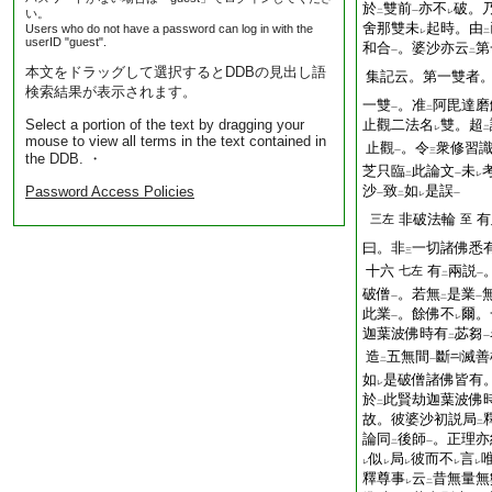
於
雙前
亦不
破。
い。
二
一
レ
舍那雙未
起時。由
Users who do not have a password can log in with the
レ
二
userID "guest".
和合
。婆沙亦云
第
一
二
本文をドラッグして選択するとDDBの見出し語
集記云。第一雙者
検索結果が表示されます。
一雙
。准
阿毘達磨
一
二
Select a portion of the text by dragging your
止觀二法名
雙。超
レ
二
mouse to view all terms in the text contained in
止觀
。令
衆修習
一
三
the DDB. ・
芝只臨
此論文
未
二
一
レ
沙
致
如
是誤
Password Access Policies
一
二
レ
一
非破法輪
有
三左
至
曰。非
一切諸佛悉
三
十六
有
兩説
七左
二
一
破僧
。若無
是業
一
二
一
此業
。餘佛不
爾。
一
レ
迦葉波佛時有
苾芻
二
一
造
五無間
斷
滅善
二
一
如
是破僧諸佛皆有
レ
於
此賢劫迦葉波佛
二
故。彼婆沙初説局
二
論同
後師
。正理亦
二
一
似
局
彼而不
言
レ
レ
レ
レ
レ
釋尊事
云
昔無量無
レ
二