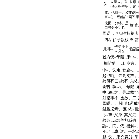
立量云。害
前母
二
一
失
一
殺
養母等
。如
レ
二
一
レ
故。他隨一。又非逆宗
害
之。經部許
是逆罪
レ
二
彼因一分轉。是
故唯
自異分不定也
母逆
。非
唯持養者
一
二
如子執杖
謂
四右
至
傍
婆沙中
此事
舊論
一
未見也
殺方便
母隱
床中
一
二
一
無間業
意言。
已上
一
中
。父走
餘處
。
一
二
一
起
加行
果究竟故。
二
一
故母死曰
故死
若依
二
一
蚤苦
執
杖。母隱
一
レ
二
中
殺
之。是誤故非
一
レ
如指事不
應故。二
レ
母隱。四闕
脱逆成
錯脱必焉。應
依
舊
レ
二
欲
撃
父身
其父走
レ
二
一
故頌云
誤等無或有
二
一
論
。問。依
後解
一
二
一
不
可
成
逆。一起
レ
レ
レ
二
起
父。果究竟於
母
レ
レ