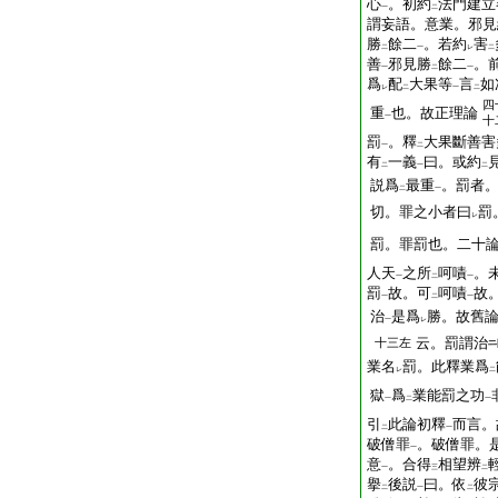
心
。初約
法門建立
一
二
謂妄語。意業。邪見
勝
餘二
。若約
害
二
一
レ
二
善
邪見勝
餘二
。
一
二
一
爲
配
大果等
言
如
レ
二
一
二
四
重
也。故正理論
一
十
罰
。釋
大果斷善害
一
二
有
一義
曰。或約
二
一
二
説爲
最重
。罰者
二
一
切。罪之小者曰
罰
レ
罰。罪罰也。二十
人天
之所
呵嘖
。
一
二
一
罰
故。可
呵嘖
故
一
二
一
治
是爲
勝。故舊
一
レ
云。罰謂治
十三左
業名
罰。此釋業爲
レ
二
獄
爲
業能罰之功
一
二
一
引
此論初釋
而言。
二
一
破僧罪
。破僧罪。
一
意
。合得
相望辨
一
三
二
擧
後説
曰。依
彼
二
一
二