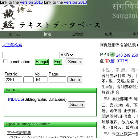
已説戒竟
。佛言。
Link to the
version 2015
Link to the
version 2018
一
布薩
。便説
清淨
一
二
志云
伽耶
。世謂
二
一
二
於
王舍
行化。有
二
一
二
隨往
伽耶
布薩。
二
一
唯破異生非破
ホーム
検索
ご挨拶
二左
組織
利
眞俗倶能。聖者事迷
大正蔵検索
阿毘達磨倶舍論法義 (
法輪破僧。唯俗諦僧
成實云。凡夫輕澡易
248
249
250
無我心
尚不
可
破
一
レ
レ
点:
有
/
無
]
[CITE]
punctuation
Hangul
Eng
此夜必和不經
二左
中説
。不
經
一宿
一
レ
二
一
TextNo.
Vol.
Page
舍利弗及目連
故。
一
不
覺。又現
勝通
二
一
生
信。舍利弗辯説
INBUDS
故得
和合
二
一
唯贍部洲
能
三右
至
INBUDS
(Bibliographic Database)
Search
曰。言
法輪
者。下
二
一
達。邪佛替
正佛寶
二
一
聞達等替
正僧寶
。
二
一
所破唯四。故九成
レ
Digital Dictionary of Buddhism
者。倶舍云。破在
二
電子佛教辭典
未立止觀第一
三左
パスワードがない場合は「guest」でログインしてくださ