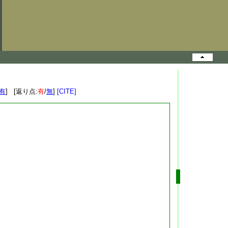
有
] [返り点:
有
/
無
]
[CITE]