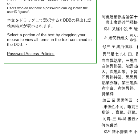
い。
Users who do not have a password can log in with the
userID "guest".
阿毘達磨倶舍論第十
本文をドラッグして選択するとDDBの見出し語
豐山寓居沙門釋
検索結果が表示されます。
又經中説
能
初右
至
Select a portion of the text by dragging your
有人
達梵行經文
左
mouse to view all terms in the text contained in
非也
the DDB. ・
頌曰
黒白倶非 
至
Password Access Policies
異門足七
曰。
九右
白白異熟業。三黒白
白無異熟業。能盡
二
因。次黒即果。下皆
即異熟持業。黒黒異
熟業亦爾。第三黒與
亦非白。亦無異熟。
持業釋
論曰
黒黒等四 
至
果倶性不同。唯前
レ
所治
。寶疏。頌疏
一
同爲
三
後云
爲
是
レ
レ
三
何忽參差
諸不善業
不
初左
至