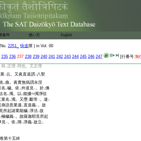
。地獄無。心常亂故。心
。今爲同
彼不。答。義全
レ
有
此心狂
。地獄已不
了。
二
一
レ
故 下明
聖者差別
爲
二
一
佛。餘唯有第四
。此中無有
用条件
使い方
English
一
本。及正理。顯宗。光記。頌
二無異熟下明
餘四因
No.
2251_
快道
撰 ) in Vol. 00
二
一
舊論云。邪曲性類故 論
235
236
237
238
239
240
241
242
243
244
245
246
247
[行番号:
無
/
。諂謂心曲。諸見等流。如
與
正理
同也。又正理
二
一
三業
云。又眞直道謂
八聖
一
二
名
曲。眞實無病謂永涅
レ
業名
穢。依
外道見
。於
佛
レ
二
一
二
信名
濁。以
能擾
濁淨信
レ
三
三業名
濁。又墮
斷常
。違
レ
二
一
二
起身語意業違
直道義
。故
二
一
見所起諸業能穢
淨法
故
二
一
極穢義
。故薩迦耶見所起
二
一
淨見
。依
障
淨義
故立
一
レ
二
一
二
卷第十五終