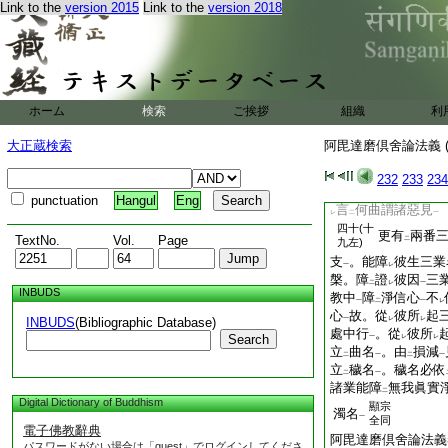
Link to the
version 2015
Link to the
version 2018
問。婆沙百二十六云
狂亂者。謂時非
恒
レ
同
彼。於
了
是非
レ
レ
二
一
故無
此心狂
二
一
欲界聖中
證法性
至
二。初辨
聖中除
ホーム
検索
ご挨拶
組織
利
レ
レ
レ
者。明本爾也。然鮮
疏作
容有
爲
正。
大正蔵検索
阿毘達磨倶舍論法義 (
二
一
レ
諂曲類故 
二十左
232
233
234
二十一
釋
諂云
四左
レ
punctuation
Hangul
Eng
言
何曲謂諸惡見
レ
二
一
四十(十
更有
兩番
TextNo.
Vol.
Page
二
九左)
支
。能障
彼生三業
一
レ
槃。障
證
彼因
三
二
レ
一
INBUDS
教中
障
淨信心
不
一
二
一
レ
心
故。從
彼所
起
INBUDS
(Bibliographic Database)
一
レ
レ
處中行
。從
彼所
Search
一
レ
レ
立
曲名
。由
損減
二
一
二
一
立
穢名
。穢名必依
二
一
諸業能障
無我眞實
二
Digital Dictionary of Buddhism
顯宗
濁名
一
全同
電子佛教辭典
阿毘達磨倶舍論法義
パスワードがない場合は「guest」でログインしてくださ