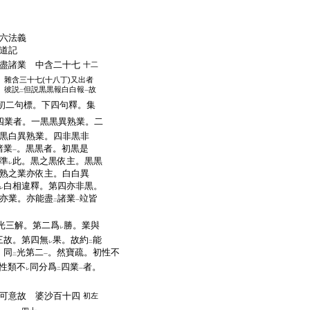
六法義
快道記
盡諸業 中含二十七
十二
。雜含三十七(十八丁)又出者
。彼説
但説黒黒報白白報
故
二
一
初二句標。下四句釋。集
四業者。一黒黒異熟業。二
黒白異熟業。四非黒非
諸業
。黒黒者。初黒是
一
準
此。黒之黒依主。黒黒
レ
熟之業亦依主。白白異
白相違釋。第四亦非黒。
レ
亦業。亦能盡
諸業
竝皆
二
一
光三解。第二爲
勝。業與
レ
三故。第四無
果。故約
能
レ
二
。同
光第二
。然寶疏。初性不
二
一
性類不
同分爲
四業
者。
レ
二
一
可意故 婆沙百十四
初左