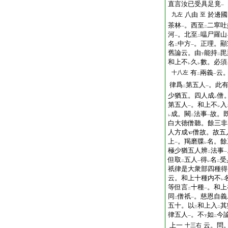
直言汝已受具足竟
一
八由
於邊國
九左
至
茶林
。西至
二窣吐
一
二
河
。北至
嗢尸羅山
一
二
名
中方
。正理。顯
二
一
舊論云。由
能持
毘
下
二
和上不
久
數。必須
レ
レ
有
兩義
云
十八左
二
一
律爲
第五人
。此
二
一
少猶五。四人成
僧
レ
第五人
。和上不
入
一
レ
成。闕
法事
故。
レ
二
一
白大徳僧聽。餘三非
人方成
僧故。故五
上
。羯磨牒
名。餘
一
レ
極少猶五人辨
法事
二
一
但取
五人
得
名
受
二
一
レ
二
祇律是大衆部四種得
云。和上十種内不
レ
等但言
十種
。和上
二
一
同
僧祇
。慈恩自義
二
一
五十。以
和上入
其
三
二
律五人
。不
如
今
一
下
二
上一
云。問
十三右