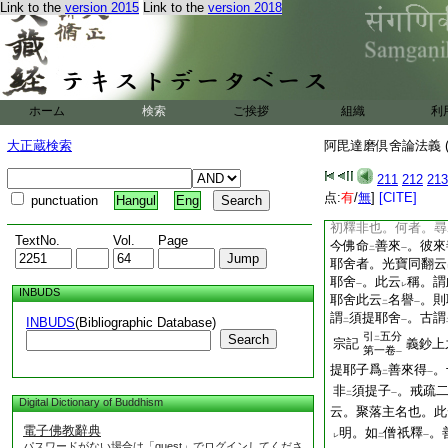
Link to the
version 2015
Link to the
version 2018
二十力迦葉。三馬勝
如
四分律三十二
七
二
三十
一之二
四之三
一左
三由
耶舍等 開
至
ホーム
検索
ご挨拶
組織
利
善是衆生。來是如
善來
。麟云。有
二
一
二
大正蔵検索
阿毘達磨倶舍論法義 (
希
求出家
。佛言
一
二
善來
。善即求戒者
211
212
213
一
知
此人願
樂出家
点:
有
/
無
]
[CITE]
三
一
punctuation
Hangul
Eng
即善來之言。倶有
二
初釋非也。何者。尋
TextNo.
Vol.
Page
今佛命
善來
。彼來
二
一
耶舍者。光寶同翻云
耶舍
。此云
稱。謂
一
レ
INBUDS
耶舍此云
名譽
。則
二
一
謂
須提耶舍
。古謂
INBUDS
(Bibliographic Database)
二
一
引
五分
Search
二
宗記
義鈔上
第一卷
一
提耶子爲
善來得
。
二
一
非
須提子
。戒疏
二
一
Digital Dictionary of Buddhism
云。聚落主名也。此
電子佛教辭典
明。如
僧祇釋
。
レ
二
一
パスワードがない場合は「guest」でログインしてくださ