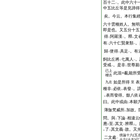
百十二
。此中六十
一
中五比丘等是見諦得
矣。今云。本行集
六十雲種姓人。無明
即是也。又五分十五
得
阿羅漢
。釋
文
二
一
レ
有
六十仁賢衆類
。
二
一
歸
便得
具足
。有
一
二
一
飼比丘將
七萬人
。
二
一
受戒
。是非
世尊親
一
二
已上
此混
亂能所
稽古
如是所得
表
九左
至
種非
必依
表發
。
二
レ
一
表而發得。餘八依
レ
曰。此中或由
本願
二
薄伽梵威所
加故。
レ
問。與
下論
相違云
二
一
應
至
其文
辨釋
。
下
二
一
上
了
其文義
故。又
レ
二
一
傍
論十六(五
二文處
一
十六(十左)已