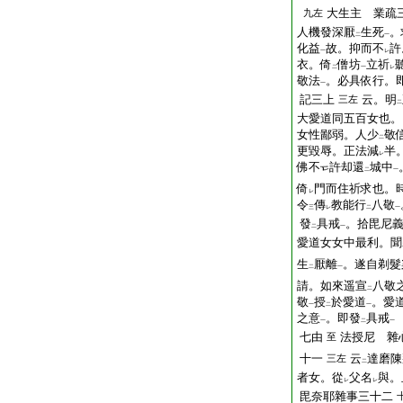
大生主 業疏
九左
人機發深厭
生死
。
二
一
化益
故。抑而不
許
一
レ
衣。倚
僧坊
立祈
二
一
レ
敬法
。必具依行。
一
記三上
云。明
三左
二
大愛道同五百女也。
女性鄙弱。人少
敬
二
更毀辱。正法減
半
レ
佛不
許却還
城中
二
一
倚
門而住祈求也。
レ
令
傳
教能行
八敬
三
レ
二
一
發
具戒
。拾毘尼
二
一
愛道女女中最利。聞
生
厭離
。遂自剃髮
二
一
請。如來遥宣
八敬
二
敬
授
於愛道
。愛
一
二
一
之意
。即發
具戒
一
二
一
七由
法授尼 雜
至
十一
云
達磨陳
三左
二
者女。從
父名
與。
レ
レ
毘奈耶雜事三十二