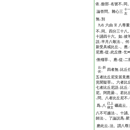
依
餘部
名號不
同
二
一
レ
十
論答問。雜心三
左
無
別
レ
六由
八尊重
九右
至
不
同。四分三十八
レ
十誦四十六。如
彼
二
説
半月八敬法
。何
二
一
新受具戒比丘
。應
一
二
尼應
從
此丘僧
乞
下
二
一
僧殘罪
。應
從
二
一
下
二
云
折
二
四者無
比丘
二
伏
一
五者比丘尼安居竟應
見聞疑罪
。六者比
上
七者比丘尼語
比丘
二
一
尼。阿毘曇
。若比
一
問。八者比丘尼不
レ
レ
已上
爲
八
礪疏云。
レ
律文
八不可越法
。十誦
一
師法
。了論説爲
瞿
一
二
磨此云
法。謂八尊
レ