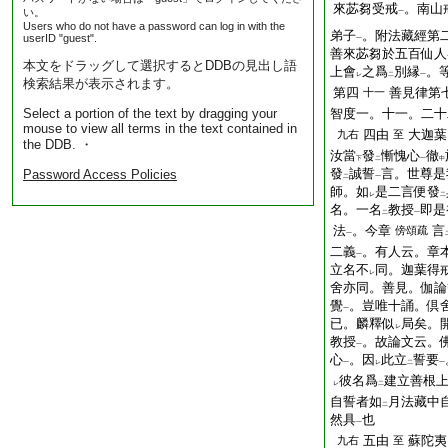
來苾芻受戒
。南山
い。
一
Users who do not have a password can log in with the
弟子
。附法藏經第
userID "guest".
一
善來苾芻於五百仙人
本文をドラッグして選択するとDDBの見出し語
上會
之爲
別縁
。
レ
二
一
検索結果が表示されます。
第四
善見律第
十一
Select a portion of the text by dragging your
智度一。十一。二十
mouse to view all terms in the text contained in
四由
大迦葉
九右
至
the DDB. ・
汝當
發
慚愧心
徹
下
二
一
中
發
誠誓
言。世尊是
Password Access Policies
二
一
師。如
是二言便發
レ
二
名。一名
教授
即是
二
一
法
。今章
言
傍
頌疏
一
二義
。有人云。章
一
立名不
同。迦葉得
レ
舍亦同。善見。伽論
覺
。豈唯十誦。倶
一
已。麟釋似
局矣。
レ
教授
。故論文云。
一
心
。因
此立
誓要
一
レ
二
一
彼名爲
建立善根
レ
二
自誓者如
月法藏中
二
然具
也
一
五由
蘇陀夷
九右
至