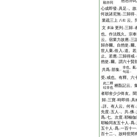
慈恩亦此
顯亦同
心成即發
具足
。故
二
一
何故諸尼無
三歸得
二
一
業疏三上
云。
八右
文
更列
三歸
多論
二
一
也。作法既久。宗奉
云。宿業力故應
三
二
歸亦爾。自然使
爾
レ
世人棄
俗入
道。若
レ
レ
止。若應
三歸得戒
二
一
然使
爾。謂六十賢
レ
非也。亂
共爲
部集
二
一
句逗
一
受
戒也。有釋。六
レ
此二釋
栖翫記云。
竝非也
者耶舍少少倚友。聞
歸
三寶
時即得
具
二
一
二
詳。有人云。何有
レ
二
先度
五人
。共
佛
二
一
レ
二
爲
七。次度
耶輸伽
レ
二
耶輸同友五十人
爲
一
二
五十人
爲
一百十一
一
二
百十二
。故時世間
一