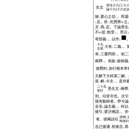
傍
光十六(三十
生文
一
論十六(十六左)
雖
婆心之切
。而還
二
一
足。依
光寶辨
之
レ
二
文
爲
定。下論受生
一
レ
不
從
他受
。而云
二
一
有部義
。以作
一
レ
十九
大有
二義
。
二
一
左初
有
三重問答
。初二
二
一
兩釋
。初叙
餘師義
一
二
後釋約
加行根本單
二
又解下大科第二解。
當
解
今文
。是亦
一
二
一
二十左
受生文
兩釋
一
初行
別。竝皆非也。次引
彼有餘師者。即今論
全非
論主義
。何以
二
一
後引
婆沙兩説
。亦
二
一
傍
簡
二
者。彼兩説竝
時加行
念已後通
初後念
異
二
一