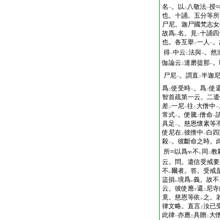
名
。以
八敬法
授
一
二
一
也。十誦。五分等所
尸尼。迦尸國梵志女
故爲
名。見
十誦四
レ
二
也。各互擧
一人
。
二
一
得
中云
法與
。然
一
二
一
伽論云
達磨提那
。
二
一
尸尼
。謂直
半迦
一
二
爲
使受時
。爲
使
二
一
二
智首疏第一云。二遣
差
一尼
往
大僧中
二
一
二
一
常式
。便騰
僧命
一
二
一
具足
。慈恩懷素等
一
使尼在
彼僧中
白四
二
一
殺
。彼斷命之時。
一
所
以爲
不
同
教
レ
二
云。問。遣信受戒要
不
爾者。答。受戒
レ
盜損
境爲
義。故不
レ
レ
云。彼使應
還
尼寺
下
二
竟。慈恩等依
之。
レ
律文略。直言
汝已
三
此律
亦應
具贈
大
一
三
二