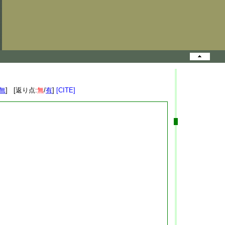
無
] [返り点:
無
/
有
]
[CITE]