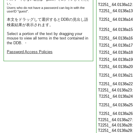
い。
T2251_.64.0138a12
Users who do not have a password can log in with the
T2251_.64.0138a13
userID "guest".
本文をドラッグして選択するとDDBの見出し語
T2251_.64.0138a14
検索結果が表示されます。
T2251_.64.0138a15
Select a portion of the text by dragging your
mouse to view all terms in the text contained in
T2251_.64.0138a16
the DDB. ・
T2251_.64.0138a17
Password Access Policies
T2251_.64.0138a18
T2251_.64.0138a19
T2251_.64.0138a20
T2251_.64.0138a21
T2251_.64.0138a22
T2251_.64.0138a23
T2251_.64.0138a24
T2251_.64.0138a25
T2251_.64.0138a26
T2251_.64.0138a27
T2251_.64.0138a28
T2251_.64.0138a29