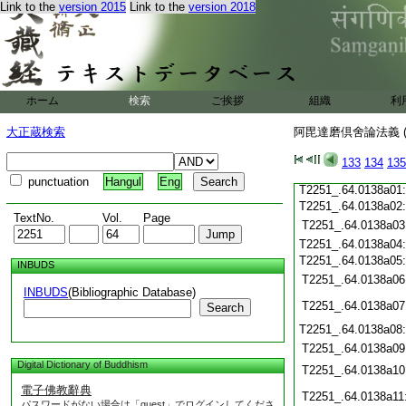
Link to the
version 2015
Link to the
version 2018
T2251_.64.0137c22
T2251_.64.0137c23
T2251_.64.0137c24
T2251_.64.0137c25
T2251_.64.0137c26
ホーム
検索
ご挨拶
組織
利
T2251_.64.0137c27
大正蔵検索
阿毘達磨倶舍論法義 (
T2251_.64.0137c28
133
134
135
T2251_.64.0137c29
punctuation
Hangul
Eng
T2251_.64.0138a01
T2251_.64.0138a02
TextNo.
Vol.
Page
T2251_.64.0138a03
T2251_.64.0138a04
T2251_.64.0138a05
INBUDS
T2251_.64.0138a06
INBUDS
(Bibliographic Database)
T2251_.64.0138a07
Search
T2251_.64.0138a08
T2251_.64.0138a09
Digital Dictionary of Buddhism
T2251_.64.0138a10
電子佛教辭典
T2251_.64.0138a11
パスワードがない場合は「guest」でログインしてくださ