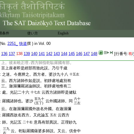
:
兩師。迦濕彌羅國師唯十六天。此三師皆有
:
部異也。故雜心八
頌曰。色界或十六。長
十二左
:
行云。此十六處説色界。有欲令十七。如前
:
十六及大梵。非有部者何如是。法勝毘曇
:
六卷五
四卷四
但約十七天。經部立
八左
初左
用条件
使い方
English
:
十八。然頌疏
經部立十七。薩婆多唯十
五左
頭
二藏頌義亦全依
No.
2251_
快道
撰 ) in Vol. 00
:
六天。上座部即十八天
有人
頌疏可簡捨
傍
智積院觀
136
137
138
139
140
141
142
143
144
145
146
147
148
[行番号:
有
/
:
依彼作略頌云。十六七八天薩經
應闇誦要文
:
上。彼未曉正理
西方師指乾駄羅國有部。
ノ
:
言上座者即是經部而致此誤。乃引千歳
:
之迷。今應辨之。西方者。婆沙九十八
十五左
:
云。西方諸師作如是説。初靜慮地處別有
:
三。迦濕彌羅諸論師説。初靜慮地惟有二
:
處。光記二十六
云西方諸師即是健駄
十七左
百九十
六十
:
羅國諸師也。婆沙
云外國諸師。同
(五丁)
三左
:
云。在迦濕彌羅國外故名外國。在迦濕彌
:
羅國西故名西方。又此論五
云西方
五左
:
師。光記五
意爲有部異説。正理鈔九
二十右
三九
:
云。乾駄羅國薩婆多師説。又云。倶舍中
右