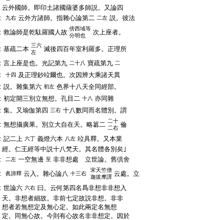
:
云外國師。即印土諸國薩婆多師説。又論四
:
云外方諸師。指雜心論第二
説。彼法
九右
二左
傍
西域等
:
救論師是乾駄羅國人故
次上座者。
分明也
三六
:
基疏二本
滅後四百年室利羅多。正理所
左
:
言上座是也。光記第九
寶疏第九
二十八
二
:
及正理鈔竝爾也。次因辨大乘諸天異
十四
:
説。雜集第六
色界十八天全同經部。
初左
:
初定開三別立無想。孔目二
亦同雜
十八
:
集。又瑜伽第四
十八數同而名體別。謂
三右
二十
:
無想攝廣果。別立大自在天。略簒二
倫
二右
:
記二上
義燈六本
竝具釋。又本業
六丁
八左
:
經。仁王經等中説十八梵天。其名體各別矣｣
:
一空無邊
非非想處 立世論。舊倶舍
二左
至
宋天竺僧
:
云入。雜心論八
云處。立
眞諦釋
十三右
迦拔摩譯
:
世論六
曰。云何第四名爲非想非非想入
六右
:
天。非想者細故。非前七定故説非想。非非
:
想者若無想定及無心定。如此兩定名無想
:
定。同無心故。今則有心故名非非想定。因於