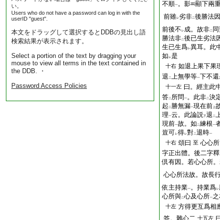
不順
。影
顯下兩
い。
一
Users who do not have a password can log in with the
前雖
劣非
後勝法
userID "guest".
レ
二
前後不
成。故非
同
本文をドラッグして選択するとDDBの見出し語
レ
二
勝法非
後已生劣法
検索結果が表示されます。
二
生已生爲
異耳。此
レ
Select a portion of the text by dragging your
如
是
レ
mouse to view all terms in the text contained in
如退上果下果
十右
the DDB. ・
退
上無學等
下不還
二
一
Password Access Policies
曰。經主此
十一左
答
所問
。此非
決
二
一
二
起
勝無漏
現在前
二
一
上
理
云。此論説
退
一
下
二
現前
故。如
練根
一
二
一
豈可
得
對
退時
レ
レ
二
一
頌曰
心心所
十右
至
字正出體。後二字釋
倶有因。若心心所。
心心所法故。故長
依主持業
。持業爲
一
レ
心所與
心及心所
之
二
一
方得更互爲相
十左
答。雜心二
十五左