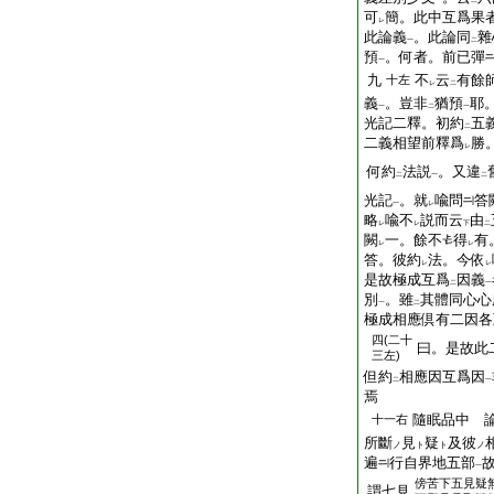
一
二
可
簡。此中互爲果
レ
此論義
。此論同
雜
一
二
預
。何者。前已彈
一
九
不
云
有餘
十左
レ
二
義
。豈非
猶預
耶
一
二
一
光記二釋。初約
五
二
二義相望前釋爲
勝
レ
何約
法説
。又違
二
一
二
光記
。就
喩問
答
一
レ
略
喩不
説而云
由
レ
レ
下
二
闕
一。餘不
得
有
レ
レ
答。彼約
法。今依
レ
レ
是故極成互爲
因義
二
一
別
。雖
其體同心心
一
二
極成相應倶有二因各
四(二十
曰。是故此
三左)
但約
相應因互爲因
二
一
焉
隨眠品中 
十一右
所斷
見
疑
及彼
ノ
ト
ト
ノ
遍
行自界地五部
一
傍
苦下五見疑
謂七見