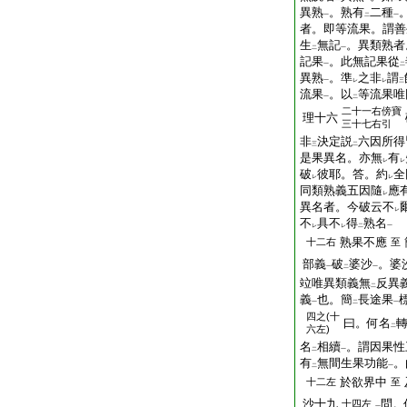
異熟
。熟有
二種
一
二
一
者。即等流果。謂善
生
無記
。異類熟者
二
一
記果
。此無記果從
一
二
異熟
。準
之非
謂
一
レ
レ
三
流果
。以
等流果唯
一
二
二十一右
傍
寶
理十六
三十七右引
非
決定説
六因所得
三
二
是果異名。亦無
有
レ
レ
破
彼耶。答。約
全
レ
レ
同類熟義五因隨
應
レ
異名者。今破云不
レ
不
具不
得
熟名
レ
レ
二
一
熟果不應
十二右
至
部義
破
婆沙
。婆
一
二
一
竝唯異類義無
反異
二
義
也。簡
長途果
一
二
一
四之(十
曰。何名
二
六左)
名
相續
。謂因果性
二
一
有
無間生果功能
。
二
一
於欲界中
十二左
至
沙十九
問。
十四左
一