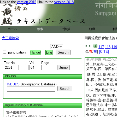
Link to the
version 2015
Link to the
version 2018
思時即入
上二界無
レ
定故
レ
大乘義章云。思惠局
何故如
是。上界寂
レ
修惠
相應。故無
思
一
二
以無故劣故 
ホーム
検索
ご挨拶
九右
組織
利
以
劣故非
因。何故
レ
レ
大正蔵検索
阿毘達磨倶舍論法義 (
以
影顯
故
二
一
欲界化心
而
九左
至
117
118
119
曰。神境通果能變化
点:
有
/
無
]
[CITE]
punctuation
Hangul
Eng
此有
十四
。謂依
二
一
二
依
初靜慮
有
二化
二
一
二
TextNo.
Vol.
Page
第二靜慮有
三化心
二
一
第三有
四。第四有
レ
レ
應
思
依
初定
已上
レ
二
一
INBUDS
爲
因。依
餘三定
レ
二
一
INBUDS
(Bibliographic Database)
因
。今論説
遮顯
一
レ
レ
Search
因如是義
以
九左
至
訖。自下問答簡
非
二
レ
等勝等
言
如是義
一
二
一
已生勝法非
未生劣
Digital Dictionary of Buddhism
二
勝劣不
順故。謂前
レ
電子佛教辭典
有
別總
。初別依
二
一
二
パスワードがない場合は「guest」でログインしてくださ