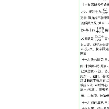
若爾云何通
十一右
四左
今。婆沙十九
レ
六左
更擧
識身論不善眼
二
善眼識文見
第四
三
二
十四右
沙
第十四
兩
一
十六右
四(二十
又舊倶舍
言
四右)
文人誤。或梵本錯誤
未
見
文。按今譯施
レ
レ
闕文
依未斷因
十一左
至
約
未滅因
説
此言
二
一
二
一
已滅是故不
説。婆
レ
此第一。彼曰。答彼
謂彼初起不善思有
二
彼論但依
未斷因
説
二
一
故不
相違
。謂彼初
二
一
善。二無記。彼論
頌曰異熟
十一左
至
因。頌中及
十九左