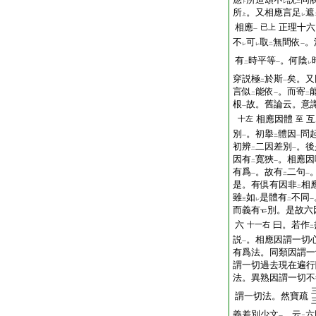
下
レ
二
所
。又相應言足
遮
上
レ
相應
正理十六
已上
一
不
可
取
無間依
。
レ
レ
二
一
有
時平等
。何陰
二
一
レ
穿説極
於斯
矣。又
二
一
言似
能依
。而寄
二
一
二
根
故。舊論云。意
一
相應因體
互
十左
至
別
。初擧
體因
問
一
二
一
初辨
二因差別
。後
二
一
因有
寛狹
。相應因
二
一
有爲
。故有
二句
一
二
一
是。有倶有因非
相
二
雖
如
是體有
不同
三
レ
二
一
而義有
別。是故六
六
曰。若作
十一右
二
説
。相應因謂一切
一
有爲法。同類因謂一
謂一切過去現在遍行
法。異熟因謂一切不
謂一切法。然寶疏
義差別少文
。云
六