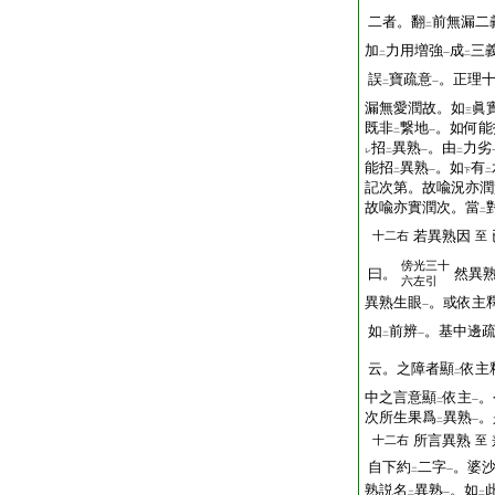
二者。翻
前無漏二
二
加
力用増強
成
三
二
一
二
誤
寶疏意
。正理
二
一
漏無愛潤故。如
眞
三
既非
繋地
。如何能
二
一
招
異熟
。由
力劣
レ
二
一
二
能招
異熟
。如
有
二
一
下
二
記次第。故喩況亦潤
故喩亦實潤次。當
二
若異熟因
十二右
至
傍
光三十
曰。
然異
六左引
異熟生眼
。或依主
一
如
前辨
。基中邊
二
一
云。之障者顯
依主
二
中之言意顯
依主
。
二
一
次所生果爲
異熟
。
二
一
所言異熟
十二右
至
自下約
二字
。婆
二
一
熟説名
異熟
。如
二
一
二