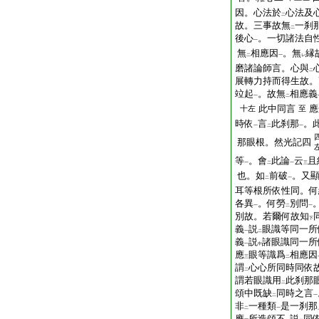
因。心法於
心法及
二
故。三事故無
一刹
二
後心
。一切諸法自
一
無
相應因
。無
縁
二
一
レ
磨諸論師言。心與
二
展轉力持而得生故。
竝起
。故無
相應義
一
二
此中同言
應
十左
至
時依
言
此刹那
。
一
二
一
那眼根。然光記四
等
。會
此論
云
且
一
二
一
三
也。如
前破
。又
二
一
耳等根所依性同。何
各異
。何勞
別問
一
二
一
別故。若爾何故知
下
義
説
眼識等同一所
一
二
義
説
諸眼識同一所
一
中
應
眼等識爲
相應因
三
二
謂
心心所同時同依
二
謂若眼識用
此刹那
二
頌中既缺
同時之言
二
一
非
一種類
是一刹那
二
一
應
所造頌不
説
同