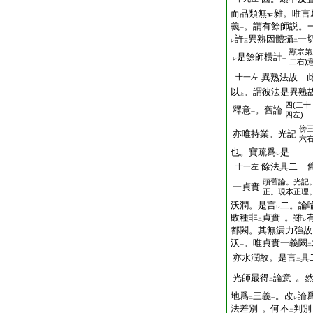
而品類無
雜。唯言
義
。謂有餘師説。
一
許
異熟因體攝
一
レ
三
二
顯宗第
是餘師横計
レ
一
二右)
異熟法故 
十一左
以
。謂彼法是異熟
上
四(二十
釋意
。舊論
一
四左)
傍
亦唯持業。光記
六
也。寶疏爲
是
レ
餘法具二 
十一左
頭
舊論。光記
一貞實
正。現本正理
沃潤。是言
二。論
レ
敗種非
貞實
。雖
二
一
レ
都闕。其無漏力強故
沃
。唯貞實一義闕
一
二
亦水潤故。是言
具
二
光師最得
論意
。
二
一
地爲
三義
。改
論
二
一
レ
法差別
。何不
判別
一
二