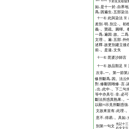
下邪見見取疑
如
是十一於
自界地
レ
二
爲
因遍生
五部染法
レ
二
此與染法
十一右
至
差別
明
別立
。初
一
二
一
義
。寶疏。圓暉。
一
一爲
遍因
故。二爲
二
一
文理
。遍
五部
外
一
二
一
述釋
故更別建立後
一
前
。是違
文失
一
レ
毘婆沙師言
十一右
故品類足
十一右
至
次非
一。第一節第
レ
修所斷爲
因。法云
レ
對
修斷因唯修
言
二
一
二
出
此中
。下二句
レ
二
一
等中亦具引
非
必可
一
二
斷法所惑異熟果
。
一
以顯
示見所斷惑強
文故來豈有
此理
二
一
意不
得易
。具如
二
一
二
光記十三
別第一句文
右全文引