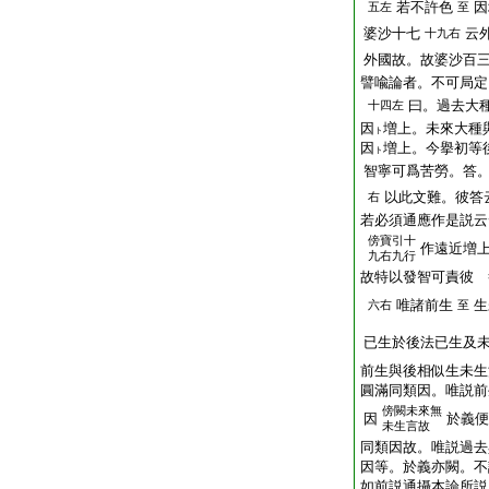
若不許色
因
五左
至
婆沙十七
云
十九右
外國故。故婆沙百
譬喩論者。不可局定
曰。過去大
十四左
因
増上。未來大種
ト
因
増上。今擧初等
ト
智寧可爲苦勞。答
以此文難。彼答
右
若必須通應作是説云
傍
寶引十
作遠近増
九右九行
故特以發智可責彼 
唯諸前生
生
六右
至
已生於後法已生及
前生與後相似生未生
圓滿同類因。唯説前
傍
闕未來無
因
於義便
未生言故
同類因故。唯説過去
因等。於義亦闕。不
如前説通攝本論所説