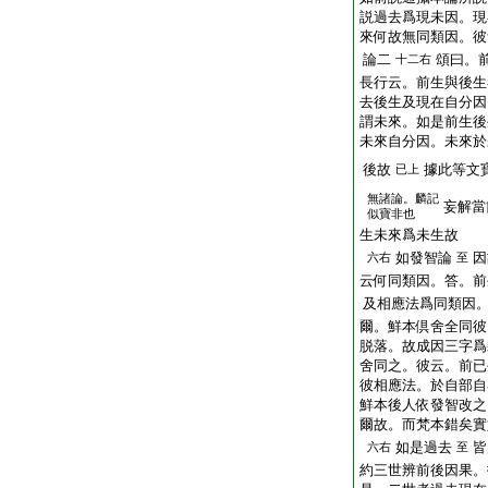
説過去爲現未因。現
來何故無同類因。彼
論二
頌曰。
十二右
長行云。前生與後生
去後生及現在自分因
謂未來。如是前生後
未來自分因。未來於
後故
據此等文
已上
無諸論。麟記
妄解當
似寶非也
生未來爲未生故
如發智論
因
六右
至
云何同類因。答。前
及相應法爲同類因
爾。鮮本倶舍全同彼
脱落。故成因三字爲
舍同之。彼云。前已
彼相應法。於自部自
鮮本後人依發智改之
爾故。而梵本錯矣實
如是過去
皆
六右
至
約三世辨前後因果。