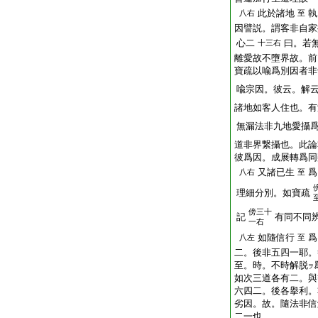
此於諸地
執
八右
至
因譬説。謂客非自家
心二
曰。若
十三右
離愛故不墮界故。前
寶疏以喩爲別因者非
喩宗因。彼云。解
諸地如客人住也。有
無漏法非九地愛攝
道非界繋攝也。此論
彼爲因。成展轉爲同
又諸已生
爲
八右
至
理細分別。如寶疏
傍
三十
記
有同不同
一右
如隨信行
爲
八左
至
二。後非五四一耶。
至。時。不時解脱
ヲ
如次三道各有二。與
六四二。後各擧利。
劣因。故。隨法非信
二一也