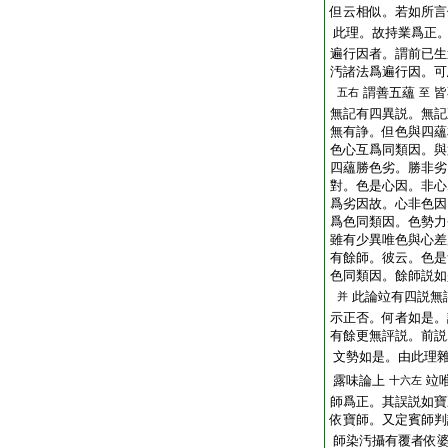
但云相似。若如所言
此理。故持業爲正
遍行因者。謂前已生
汚諸法爲遍行因。可
謂善五蘊
皆
五右
至
無記有四異説。無記
無有諍。但色與四蘊
色心互爲同類因。與
四蘊勝色劣。勝非劣
對。色是心因。非心
爲劣因故。心非色因
爲色同類因。色勢力
雖有少異唯色與心差
有餘師。彼云。色是
色同類因。餘師説如
此論竝有四説無
并
示正否。何者如是。
有餘更無評説。前説
文勢如是。由此理
露味論上
竝
十六左
師爲正。其誤説如寶
依寶師。又定賓師判
師染汚攝有覆者依