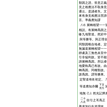
類因之證。答意正義
見之相應法不取身見
通云。是誦者失。文
來有身見相應法苦諦
言。準義應知謬
展轉相望一一
八右
相説。有展轉爲因之
修九地聖道。然於中
與等勝等。與正理
同類因唯自地者。定
無漏道展轉相望一一
靜慮及三無色未至中
引非猛利故。皆不能
諦展轉爲因。所以者
地愛執爲已有故。由
轉爲因。同種類故。
誰爲因。謂等勝果。
定聖道有依初定。
下文
等道應知亦爾
光引
地無
然光記辨
已上
二十
但引之耳爲正
八左
善違加行生道理故