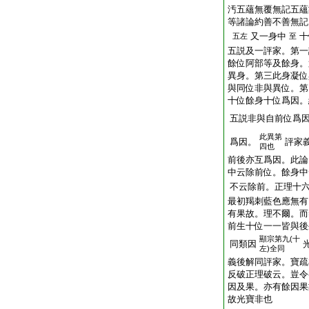
汚五蘊無覆無記五蘊
等諸論約善不善無記
又一身中
十
五左
至
五説及一評家。第一
餘位阿部等及餘身。
異身。第三此身凝位
與同位非與異位。第
十位餘身十位爲因。
五説非與自前位爲
此異第
爲因。
評家
四也
前後亦互爲因。此論
中云除前位。餘身中
不云除前。正理十
最初羯刺藍色應無有
有果故。理不爾。而
前生十位一一皆與後
顯宗第九(十
同類因
左)全同
義後解同評家。寶疏
反破正理破云。豈令
因及果。亦有餘因果
故光寶非也