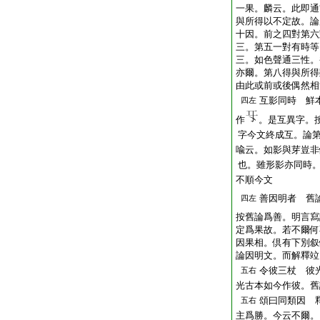
一果。麟云。此即通
與所得以不定故。論
十因。前之四對第六
三。第五一對有時等
三。如色聲通三性。
亦爾。第八得與所得
由此或前或後偶然相
互影同時 鮮
四左
作
。是互異字。
字今文終成互。論
喩云。如影與芽豈非
也。雖形影亦同時
不順今文
善因明者 舊
四左
按舊論爲善。明言寫
定爲果故。若不爾何
因果相。倶有下別叙
論因明文。而解釋竝
令彼三杖 彼
五右
光古本如今作彼。舊
頌曰同類因 
五右
主爲勝。今云不爾。