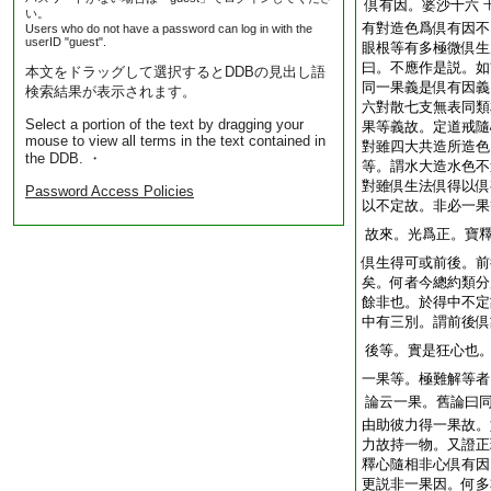
倶有因。婆沙十六
い。
有對造色爲倶有因不
Users who do not have a password can log in with the
userID "guest".
眼根等有多極微倶生
曰。不應作是説。如
本文をドラッグして選択するとDDBの見出し語
同一果義是倶有因義
検索結果が表示されます。
六對散七支無表同類
Select a portion of the text by dragging your
果等義故。定道戒隨
mouse to view all terms in the text contained in
對雖四大共造所造色
the DDB. ・
等。謂水大造水色不
對雖倶生法倶得以倶
Password Access Policies
以不定故。非必一果
故來。光爲正。寶
倶生得可或前後。前
矣。何者今總約類分
餘非也。於得中不定
中有三別。謂前後倶
後等。實是狂心也
一果等。極難解等者
論云一果。舊論曰
由助彼力得一果故。
力故持一物。又證正
釋心隨相非心倶有因
更説非一果因。何多