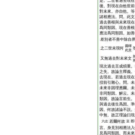
是。二世者過去現在
後。對現在自他世前
對未來。亦自他。等
諸相應法。問。此文
過去善根與未來現在
爲同類因。現在善根
應法爲同類因。如善
差別者不善中除自
圓暉
之二世未現何
此意
又無過去對未來文
現次過去言成煩重。
之失。故論主釋義。
去現在。若過去現在
挍前引雜心。問。未
未來非因理應爾。未
非同類因。解云。未
類因。故論言前生。
與過去後生爲因。準
因。何故諸論不説。
中無。故正理論曰現
若爾何故
即
六左
至
言。身見別相應法入
見爲同類因。而未來