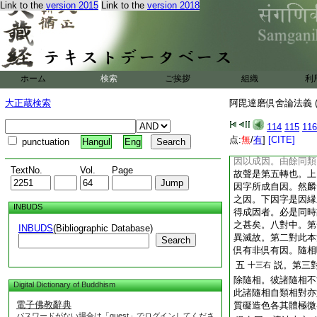
彼也。除未來等。
Link to the
version 2015
Link to the
version 2018
曰。除身見生住異滅
見與相應四相所依白
倶舍曰彼師。其義穩
應作如是及彼相應法
諸由倶有
或
四右
至
ホーム
検索
ご挨拶
組織
利
法是因非因。即二句
釋第二句。初列法。
大正蔵検索
阿毘達磨倶舍論法義 (
標立。二所由。三別
因故成因者。夫因者
114
115
116
隨應皆是因果法。於
点:
無
/
有
]
[CITE]
punctuation
Hangul
Eng
有因以成自因義。如
因以成因。由餘同類
TextNo.
Vol.
Page
故聲是第五轉也。上
因字所成自因。然麟
之因。下因字是因縁
INBUDS
得成因者。必是同時
之甚矣。八對中。第
INBUDS
(Bibliographic Database)
異滅故。第二對此本
Search
倶有非倶有因。隨相
五
説。第三
十三右
除隨相。彼諸隨相不
Digital Dictionary of Buddhism
此諸隨相自類相對亦
電子佛教辭典
質礙造色各其體極微
パスワードがない場合は「guest」でログインしてくださ