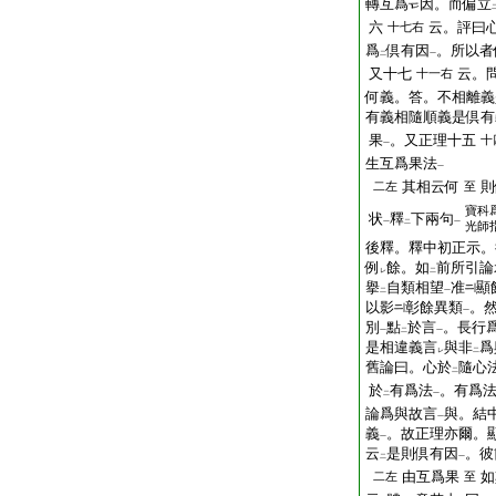
轉互爲
因。而偏立
六
云。評曰
十七右
爲
倶有因
。所以者
二
一
又十七
云。
十一右
何義。答。不相離義
有義相隨順義是倶有
果
。又正理十五
十
一
生互爲果法
一
其相云何
則
二左
至
寶科
状
釋
下兩句
一
二
一
光師
後釋。釋中初正示。
例
餘。如
前所引論
レ
二
擧
自類相望
准
顯
二
一
以影
彰餘異類
。
一
別
點
於言
。長行
一
二
一
是相違義言
與非
爲
レ
二
舊論曰。心於
隨心
二
於
有爲法
。有爲
二
一
論爲與故言
與。結
一
義
。故正理亦爾。
一
云
是則倶有因
。彼
二
一
由互爲果
如
二左
至