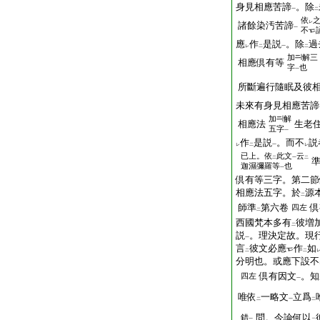
身見相應苦諦
。除
一
二
依
レ
諸餘染汚苦諦
一
不
應
作
是説
。除
過
レ
二
一
二
加
解三
相應倶有等
字
也
一
所斷遍行隨眠及彼
未來有身見相應苦諦
加
解
相應法
生老
五字
一
作
是説
。而不
説
レ
二
一
レ
已上。依
此文
云
二
一
二
迦濕彌羅等
也
一
倶有等三字。第二節
相應法五字。於
源
二
師準
第六卷
倶
四左
二
西國梵本多有
彼増
二
説
。理決定故。現
一
言
彼文必應
作
如
二
二
分明也。或應下設不
倶有因文
。知
四左
一
唯依
一略文
立爲
二
一
二
問。今論何以
錯
一
二