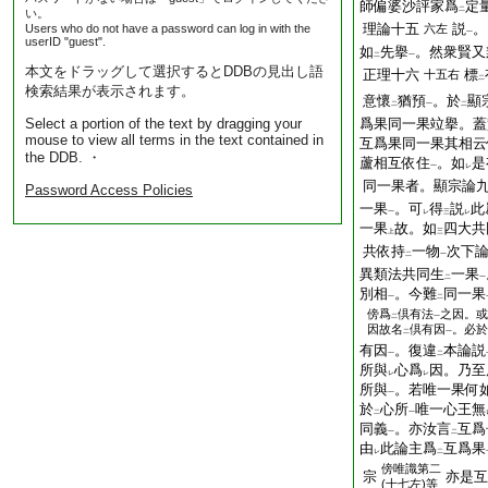
師偏婆沙評家爲
定
二
い。
理論十五
説
。
Users who do not have a password can log in with the
六左
一
userID "guest".
如
先擧
。然衆賢又
二
一
本文をドラッグして選択するとDDBの見出し語
正理十六
標
十五右
二
検索結果が表示されます。
意懷
猶預
。於
顯
二
一
二
Select a portion of the text by dragging your
爲果同一果竝擧。蓋
mouse to view all terms in the text contained in
互爲果同一果其相云
the DDB. ・
蘆相互依住
。如
是
一
レ
同一果者。顯宗論
Password Access Policies
一果
。可
得
説
此
一
レ
三
レ
一果
故。如
四大共
上
三
共依持
一物
次下
二
一
異類法共同生
一果
二
一
別相
。今難
同一果
一
二
傍
爲
倶有法
之因。或
二
一
因故名
倶有因
。必於
二
一
有因
。復違
本論説
一
二
所與
心爲
因。乃至
レ
レ
所與
。若唯一果何
一
於
心所
唯一心王無
二
一
同義
。亦汝言
互爲
一
二
由
此論主爲
互爲果
レ
二
傍
唯識第二
宗
亦是互
(十七左)等