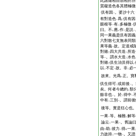
此諸隨相自類相對亦
質礙造色各其體極微
倶有因
。婆沙十六
一
有對造色
爲
倶有因
一
二
眼根等
有
多極微
一
二
一
曰。不
應
作
是説
レ
レ
二
一
同一果義是倶有因義
六對散七支無表同類
果等義
故。定道戒
一
對雖
四大共造
所造
三
二
等
。謂水大造
水色
一
二
對雖
倶生法倶得以
三
二
以
不定
故。非
必
二
一
二
故來。光爲
正。寶
レ
倶生得可
或前後
。
二
一
矣。何者今總約
類
レ
餘非也
。於
得中
一
二
一
中有
三別
。謂前後
二
一
後等。實是狂心也
一果
等。極難
解等
一
レ
論云
一果
。舊論
二
一
由
助
彼力
得
一果
下
二
一
中
力故持
一物
。又證
二
一