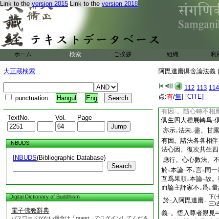
Link to the
version 2015
Link to the
version 2018
彈
之。更成
立同
レ
言
一果法
。又第三
二
一
約
此論
云法未
足
二
一
レ
因相太少。謂諸心隨
爲
倶有因
故。由
二
一
二
一向無
有
疑難
レ
二
一
ホーム
検索
ご挨拶
組織
利
論曰
爲倶有
二左
至
大正蔵検索
阿毘達磨倶舍論法義 (
倶有因義
釋
初句
一
二
一
倶有因。答。心與
二
112
113
114
與
心爲
倶有因
。
レ
二
一
点:
有
/
無
]
[CITE]
punctuation
Hangul
Eng
倶有因
心
相反略之
一
有因
。隨心轉不相
一
TextNo.
Vol.
Page
倶生四大種展轉爲
二
亦示
法未
盡。甘
レ
レ
有因。諸法各各相伴
INBUDS
法心因。復次共生四
INBUDS
(Bibliographic Database)
應行。心心數法。
Search
於
本論
不
言
同一
二
一
レ
二
互爲果順
本論
故。
二
一
而論主評家不
爲
量
レ
レ
Digital Dictionary of Buddhism
下(
於
入阿毘達磨
二
一
三)
電子佛教辭典
義
。悟入尊者親見
一
パスワードがない場合は「guest」でログインしてくださ