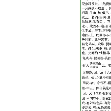
記救釋反破
。然寶
一
一分兩倶不成過
。
一
判爲
牛角
無
優劣
二
一
二
一
意云。若約
因明
量
二
一
法隨應
倶有因
。互
二
一
法
。此因不
遍
有
一
レ
三
倶不成。若依
正理
二
喩如
上。此因亦不
レ
レ
失同前。此理若有。
誤之甚矣。次取
變
二
者。何以
彼例
得
二
一
レ
也。光師約
性相
取
二
一
無表有
變礙義
具
二
一
傍
高野山
有人
云。
高嚴義
展轉爲
因。及
十八
レ
義相。依
之婆沙有
レ
兩説
者。今云不
一
レ
差
中云。伴侶義是
一
因。又
有對
十九右
因
不問答中。評家
一
成
有對造色與
有對
下
二
婆沙云
有
互爲果義
レ
二