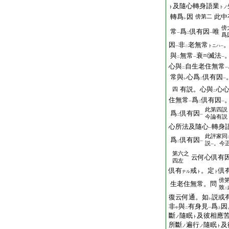
及隨心轉身語業
ト
トノ
轉爲
因
此中
傍
第二
レ
傍
常
爲
倶有因
唯
一
二
一
爲
因
非
老無常
トニハ
一
二
一
與
無常
衰
滅法
二
一
一
心與
自生老住無常
二
一
常與
心爲
倶有因
レ
二
一
有説。心與
心
四
二
住無常
爲
倶有因
一
二
一
此第四説
爲
倶有因
二
一
今論有説
心所法及隨心
轉身
一
此評家同
爲
倶有因
二
一
説
。今
一
第六之
云何心倶有
四左
倶有
戒
。定
倶
ナル
ト
ト
傍
生老住無常。問
致
二
復云何通。如
説或
レ
非
與
有身見
爲
因
中
二
一
上
斷
隨眠
及彼相應
ノ
ト
所斷
遍行
隨眠
及
ノ
ノ
ト