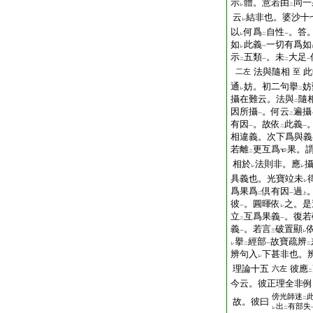
示
體。意若由
同一
レ
二
云
結非也。婆沙十
レ
以
何爲
自性
。答
レ
二
一
如
此義
一切有爲如
レ
一
示
五類
。未
大足
二
一
二
一
法與隨相
此
二左
至
通
妨。初二句擧
妨
レ
二
攝在難云。法與
隨
二
因所攝
。何云
遍攝
一
二
有因
。故依
此義
一
二
一
相違義。次下爲與義
若離
更互爲
果。
二
相於
法則非。應
レ
レ
具義也。光寶竝未
レ
爲果爲
倶有因
過
二
一
上
彼
。圓暉依
之。是
一
レ
立
互爲果義
。復若
二
一
義
。若言
破置顯
一
三
レ
擧
經部
故寶疏辨
レ
二
一
二
辨句入
下甚非也。
レ
理論十五
彼應
六左
二
今云。彼正理全非例
傍
光師迷
二
故。彼曰
出
有部失
レ
二