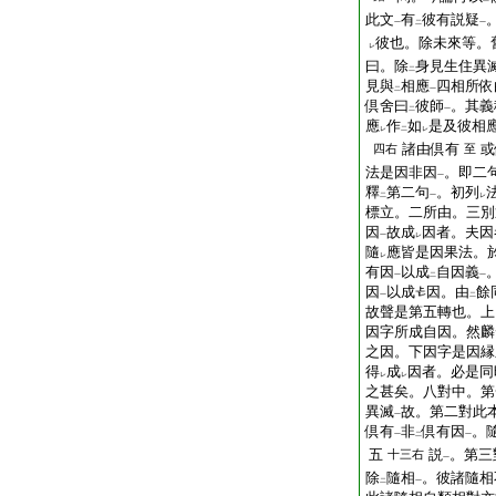
此文
有
彼有説疑
一
二
一
彼也。除未來等。
レ
曰。除
身見生住異
二
見與
相應
四相所依
二
一
倶舍曰
彼師
。其義
二
一
應
作
如
是及彼相
レ
二
レ
諸由倶有
或
四右
至
法是因非因
。即二
一
釋
第二句
。初列
二
一
レ
標立。二所由。三別
因
故成
因者。夫因
一
レ
隨
應皆是因果法。
レ
有因
以成
自因義
一
二
一
因
以成
因。由
餘
一
二
故聲是第五轉也。上
因字所成自因。然麟
之因。下因字是因縁
得
成
因者。必是同
レ
レ
之甚矣。八對中。第
異滅
故。第二對此
一
倶有
非
倶有因
。
一
二
一
五
説
。第三
十三右
一
除
隨相
。彼諸隨相
二
一