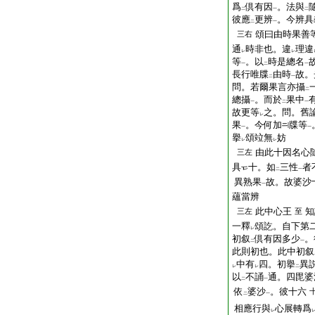
爲
倶有因
。法與
二
一
二
彼應
更辨
。今辨具
二
一
頌曰由時果善
三右
通
時非也。違
理違
レ
レ
等
。以
時是總名
一
二
一
長行唯牒
由時
故。
二
一
問。若爾果言亦攝
二
總攝
。而於
果中
一
二
一
故更等
之。問。舊
レ
果
。今何加
牒等
一
一
擧
頌竝無
妨
レ
レ
由此十因名心
三左
具
十。如
三性
者
二
一
異熟果
故。故婆沙
一
蘊當辨
此中心王
知
三左
至
一釋
頌訖。自下第
レ
初叙
倶有因多少
。
二
一
此則初也。此中初叙
中有
四。初擧
異
レ
レ
二
以
不誦
通。四毘婆
二
一
依
婆沙
。彼十六
二
一
相應行與
心展轉爲
レ