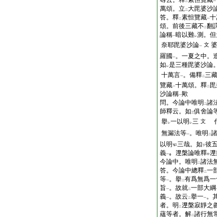
二
一
萬頌。立
大毘婆沙
二
答。釋
素怛覽藏
十
二
一
頌。前後三藏不
翻
二
論稱
暗以難
測。但
一
レ
奈耶毘婆沙論
文
一
羅國
。一夏之中。
一
如
是三種毘婆沙論
レ
十萬言
。備釋
三
一
二
覽藏
十萬頌。釋
毘
一
二
沙論稱
歟
一
問。今論中唯明
諸
二
師釋云。如
俱舍論
三
擧
一以明
三
文
レ
レ
無漏法等
。唯明
一
二
以明
三哉。如
彼
下
義
。𣵀槃論唯釋

一
中
今論中。唯明
諸法
二
答。今論中總釋
一
二
等
。擧
有爲無爲一
一
二
旨
。故就
一部大綱
一
二
義
。故云
擧一
。
一
二
一
者。明
𣵀槃寂靜之
二
蘊等者。解
諸行無
二