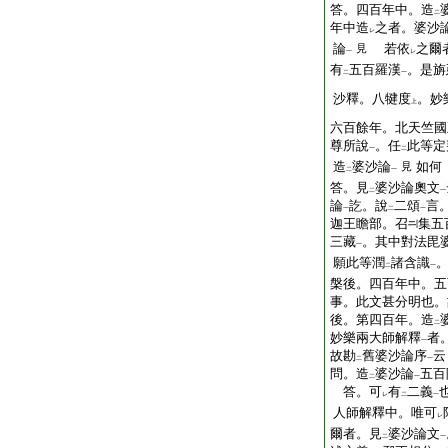
答。四百年中。造
二
年中造
之者。婆沙
レ
論
若依
之爾
見
一
レ
有
五百羅漢
。是旃
二
一
沙釋。八犍度
。妙
上
六百餘年。北天竺國
尊所說
。任
此等定
一
二
造
婆沙論
如何
見
二
一
答。見
婆沙論奧文
二
一
論
訖。說
二頌
言
一
二
一
迦王瞻部。召
集五
三藏
。其中對法毘
一
願此等潤
諸含識
二
一
槃後。四百年中。五
事。此文甚分明也。
後。第四百年。造
二
妙樂兩大師解釋
者
一
故勘
舊婆沙論序
云
二
一
問。造
婆沙論
五百
二
一
答。可
有
二義
レ
二
一
人師解釋中。唯可
レ
爾者。見
婆沙論文
二
一