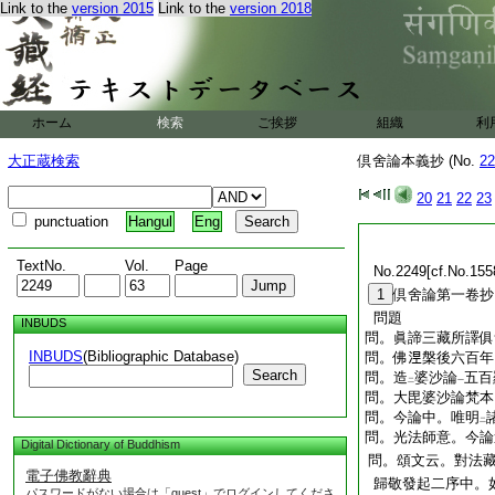
Link to the
version 2015
Link to the
version 2018
ホーム
検索
ご挨拶
組織
利
大正蔵検索
倶舍論本義抄 (No.
22
20
21
22
23
punctuation
Hangul
Eng
TextNo.
Vol.
Page
No.2249[cf.No.155
1
倶舍論第一卷抄
問題
INBUDS
問。眞諦三藏所譯俱
INBUDS
(Bibliographic Database)
問。佛𣵀槃後六百
Search
問。造
婆沙論
五百
二
一
問。大毘婆沙論梵本
問。今論中。唯明
二
問。光法師意。今論
Digital Dictionary of Buddhism
問。頌文云。對法
電子佛教辭典
歸敬發起二序中。
パスワードがない場合は「guest」でログインしてくださ