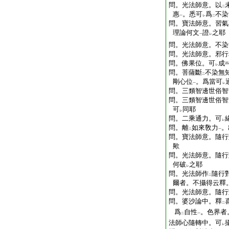
問。光法師意。以
二
惠
。悉可
爲
不染
一
レ
二
問。寶法師意。習氣
理論何文
證
之耶
一
レ
問。光法師意。不染
問。光法師意。邪行
問。佛果位。可
成
レ
問。菩薩斷
不染無
二
剛心位
。爲當可
一
レ
問。三類智邊世俗智
問。三類智邊世俗智
可
同耶
レ
問。二乘通力。可
レ
問。離
如來敎力
。
二
一
問。寶法師意。隨行
歟
問。光法師意。隨行
何破
之耶
レ
問。光法師作
隨行
二
爾者。不攝得云釋
問。光法師意。隨行
問。婆沙論中。釋
二
爲
自性
。色界者
二
一
法師心隨轉中。可
レ