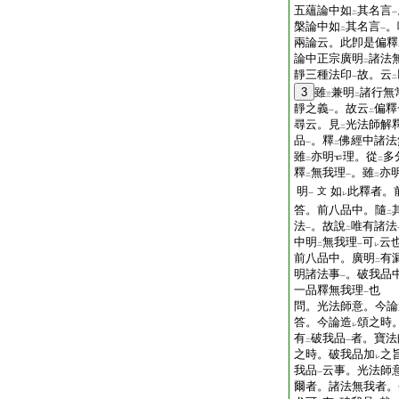
五蘊論中如
其名言
二
一
槃論中如
其名言
。
二
一
兩論云。此卽是偏釋
論中正宗廣明
諸法
二
靜三種法印
故。云
一
二
3
雖
兼明
諸行無
三
二
靜之義
。故云
偏釋
一
二
尋云。見
光法師解
二
品
。釋
佛經中諸法
一
二
雖
亦明
理。從
多
二
二
釋
無我理
。雖
亦
二
一
二
明
如
此釋者。
文
一
レ
答。前八品中。隨
二
法
。故說
唯有諸法
一
二
中明
無我理
可
云
二
一
レ
前八品中。廣明
有
二
明諸法事
。破我品
一
一品釋無我理
也
一
問。光法師意。今論
答。今論造
頌之時
レ
有
破我品
者。寶法
二
一
之時。破我品加
之
レ
我品
云事。光法師
一
爾者。諸法無我者。