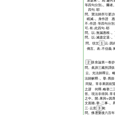
𣵀槃果
。爲
趣向
一
二
等四句分別
。爾者
上
四句
耶
一
問。寶法師所引婆沙
眠滅
。身作證
惠
一
不
作證
等四句分別
二
一
可
有
此四句
耶
レ
二
一
問。以
無漏惠根
。
二
一
問。以
滅盡定退
。
二
一
問。頌文
1
云
因
二
傳言。表
不信義
二
一
2
俱舍論第一卷抄
問。眞諦三藏所譯俱
云。光法師釋云。
法師解釋
。擧
舊俱
一
二
同疑。常非果因前
之謬
何釋
略擧二
二
答。現法非得與
常
二
之中。開
果與
因
二
文面雖
擧
二事
。
レ
二
一
三
云意
3
歟
一
問。佛𣵀槃後六百