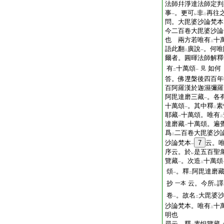
法師幷淨達法師定判
事
。更可
非
再往
一
レ
二
問。大毘婆沙論梵本
今二百卷大毘婆沙論
也
兩方若唯有
十
二
語此翻
廣說
。何唯
二
一
爾者。圓暉法師解釋
有
十萬頌
如何
見
二
一
答。佛𣵀槃後四百
百阿羅漢於迦濕彌羅
阿毘達磨三藏
。各
一
十萬頌
。其中釋
素
一
二
耶藏
十萬頌。唯有
一
二
達磨藏
十萬頌。遍
一
爲
二百卷大毘婆沙
二
沙論梵本
7
云。
一
序云。於
是五百聖
レ
覽藏
。次造
十萬頌
一
二
頌
。釋
阿毘達磨
一
二
抄
云。今所
譯
一本
レ
卷
。故名
大毘婆
一
二
沙論梵本。唯有
十
二
明也
尋云。釋
素怛覽藏