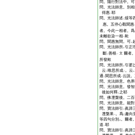
問。隨行對法中。可
問。光法師意。別相
得惠
耶
一
問。光法師述
煖等
二
惠。五停心觀聞惠
者。今此一相者。爲
未離欲染一相
歟
一
問。聞惠無間。可
レ
問。光法師所
引正
レ
斷
善根
爾者
文
二
一
所發歟
問。光法師所
引婆
レ
云
唯思所成
。云
二
一
レ
通
聞思所成
云說。
二
一
問。光法師意。色界
問。光法師意。發智
後如何釋
之耶
レ
問。佛𣵀槃後。二
問。光法師意。能對
問。寶法師引
眞諦
二
𣵀槃果
。爲
趣向
一
三
等四句分別
。爾者
上
道
耶
一
問。寶法師引
眞諦
二