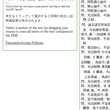
問。阿毘曇心論中。
い。
問。雜心論中。可
Users who do not have a password can log in with the
レ
userID "guest".
問。阿毘曇心論中。
問。光法師意。今論
本文をドラッグして選択するとDDBの見出し語
釋
之耶。
検索結果が表示されます。
レ
問。論文諸言所表
Select a portion of the text by dragging your
意。今此佛世尊者
mouse to view all terms in the text contained in
當可
通
一切諸佛
the DDB. ・
レ
二
一
問。寶法師意。不染
Password Access Policies
耶
問。寶法師心。不染
問。光法師所
引今
レ
四種
爾者。其
文
一
定障斷
。爲當可
通
一
レ
問。光法師釋
畢竟
二
擇滅
爾者。今
文
一
上非擇滅
。爲當
一
問。光法師意。幷習
問。光法師意。非
二
擇滅
義。可
有耶
一
レ
問。不染無知可
通
レ
二
問。染汚無知體。唯
問。光法師釋
不染
二
爾者。第十古師意