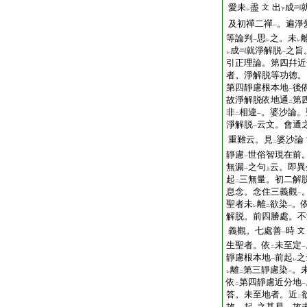
愛未
盡
出
成
文
レ
下
及初禪二禪
。遍淨
一
等論判
思
之。未
一
レ
レ
成
就淨解脱
之旨
レ
一
引正理論。第四幷近
者。淨解脱等功徳。
第四靜慮根本地
後
一
故淨解脱依地通
第
二
非
相違
。婆沙論。
二
一
淨解脱
云文。會通
一
重難云。見
婆沙論
二
靜慮
世俗智現在前
一
無漏
之句
云。即異
一
上
起
三無量。初二解
二
息念。念住三義觀
一
聖者未
離
欲染
。
レ
二
一
解脱。前四勝處。不
義觀。七處善
時
文
一
生聖者。依
未至定
二
一
靜慮根本地
前起
之
一
レ
離
第三靜慮染
。
レ
二
一
依
第四靜慮近分地
二
一
答。未至地者。近
二
故。起
之甚易。故