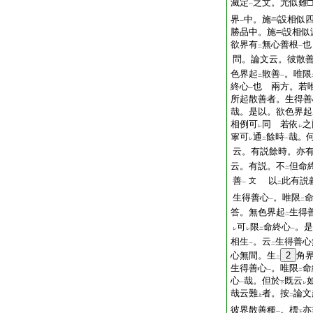
滅定
之文。尤似難□
一
界
中。施
設相似
一
勝品中。施
設相似
欲界有
無心善根
也
二
一
問。論文云。彼散
色界起
散善
。唯限
二
一
終心
也
兩方。若
一
所起散善者。生得善
哉。是以。欲色界起
相例可
同
若依
之
レ
レ
寧可
通
餘時
哉。
レ
二
一
云。有説餘時。亦
云。有説。不
但命
二
善
以
此有説
文
一
二
生得善心
。唯限
一
二
答。無色界起
生得
二
可
限
命終心
。是
レ
レ
二
一
相生
。云
生得善心
一
二
心無間。生
2
角
二
生得善心
。唯限
命
一
二
心
哉。但於
既云
一
下
レ
哉云難
者。按
論文
上
二
彼界散善種
。標
亦
一
下