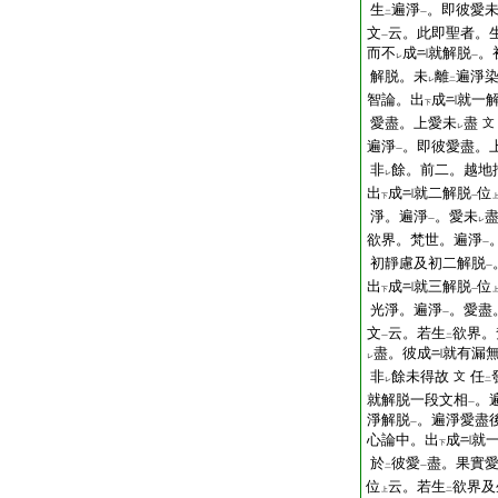
生
遍淨
。即彼愛
二
一
文
云。此即聖者。
一
而不
成
就解脱
。
レ
一
解脱。未
離
遍淨
レ
二
智論。出
成
就一
下
愛盡。上愛未
盡
文
レ
遍淨
。即彼愛盡。
一
非
餘。前二。越地
レ
出
成
就二解脱
位
下
一
淨。遍淨
。愛未
一
レ
欲界。梵世。遍淨
一
初靜慮及初二解脱
一
出
成
就三解脱
位
下
一
光淨。遍淨
。愛盡
一
文
云。若生
欲界。
一
二
盡。彼成
就有漏
レ
非
餘未得故
任
文
レ
二
就解脱一段文相
。
一
淨解脱
。遍淨愛盡後
一
心論中。出
成
就
下
於
彼愛
盡。果實
二
一
位
云。若生
欲界及
上
二