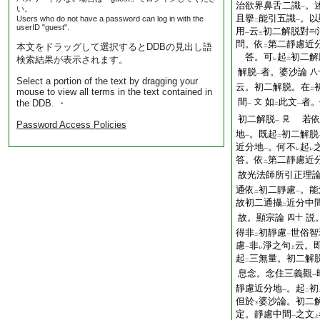
治欲界⿐舌二識
。
い。
一
且擧
能引五識
。以
Users who do not have a password can log in with the
二
一
userID "guest".
用
云
初二解脱對
一
三
問。依
第二靜慮近
本文をドラッグして選択するとDDBの見出し語
二
答。可
起
初二解
検索結果が表示されます。
レ
二
解脱
者。婆沙論
八
一
Select a portion of the text by dragging your
云。初二解脱。在
mouse to view all terms in the text contained in
二
間
如
此文
者。
文
the DDB. ・
一
二
一
初二解脱
若
見
一
Password Access Policies
地
。既起
初二解脱
一
二
近分地
。何不
起
一
レ
レ
答。依
第二靜慮近
二
故光法師所引正理
通依
初二靜慮
。能
二
一
故初二通攝
近分中
二
故。顯宗論
説
四十
得非
初靜慮
世俗智
二
一
慮
非
淨之句
云。
一
レ
上
起
三無量。初二解
二
息念。念住三義觀
一
靜慮近分地
。起
初
一
二
但於
婆沙論。初二
下
定。靜慮中間
之文
一
上