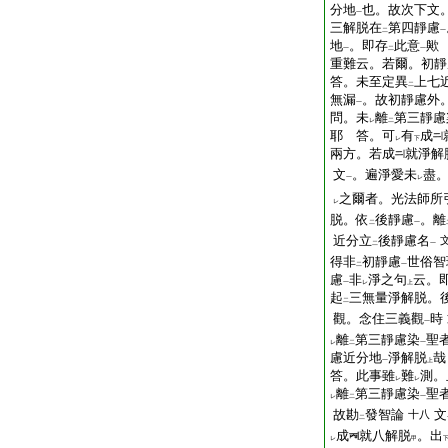
分地
也。故次下文
一
三解脱在
第四靜慮
二
一
地
。即存
此意
歟
一
二
一
重難云。若爾。初靜
答。未至定異
上七
二
無漏
。故初靜慮外
一
問。未
離
第三靜慮
レ
二
耶
答。可
有
成
レ
下
兩方。若成
就淨解
文
。遍淨愛未
盡
一
レ
之爾者。光法師所
レ
脱。依
後靜慮
。離
二
一
近分立
後靜慮名
二
一
得非
初靜慮
世俗智
二
一
慮
非
淨之句
云。
一
レ
上
起
三無量淨解脱。
二
觀。念住三義觀
時
一
離
第三靜慮染
聖
レ
二
一
慮近分地
淨解脱
哉
一
上
答。此事雖
難
測。
レ
レ
離
第三靜慮染
聖
レ
二
一
故勘
發智論
文
十八
二
成
就八解脱
。出
レ
甲