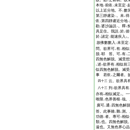
レ
本地
前依
未至定
一
二
一
以上近分地。不
數
二
第三靜慮染
。未
得
一
レ
依
第四靜慮近分地
二
一
勘
婆沙論説
。釋
二
一
下
具足住。我説
於
彼
二
レ
於
諸定
能速疾入
二
一
上
故佛數數入
未至定
二
問。欲界可
有
相似
レ
二
脱
耶
答。可
有
一
レ
二
四無色解脱。滅受想
述
欲界有
相似前
レ
下
二
似四無色解脱。滅受
事
若依
之爾者。
レ
云。欲界具
四十三
判
欲界具有
八十三
下
亦有
相似滅定
。一
中
上
唯限
色界善根
哉。
二
一
廣可
通
四無色解
レ
二
答。此事雖
難
測。
レ
レ
功徳
者。專可
相似
一
下
類
也。四無色解脱
上
遠也。又無色界心品