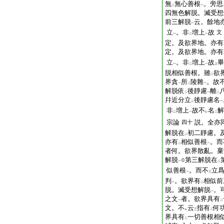
無
無心善根
。旁思
二
一
四無色解脱。滅受想
前三解脱
云。餘地
一
立
。非
増上
故
文
一
二
一
定。及欲界地。亦有
定。及欲界地。亦有
立
。非
増上
故
畢
一
二
一
上
脱相似善根。雖
欲
二
界貪
所
陵雜
。故
一
二
一
解脱依
後靜慮
離
二
一
二
幷近分立
後靜慮名
二
一
非
増上
故不
名
解
二
一
レ
二
宗論
説。全亦
四十
解脱在
初二靜慮。
二
亦有
相似善根
。而
二
一
者何。欲界散亂。棄
解脱
○第三解脱在
一
二
似善根
。而不
立
一
三
判
。欲界有
相似前
一
二
脱。滅受想解脱
。
一
之文
者。欲界具有
一
二
文。不
云
指有
何
レ
三
二
界具有
一切善根相
二