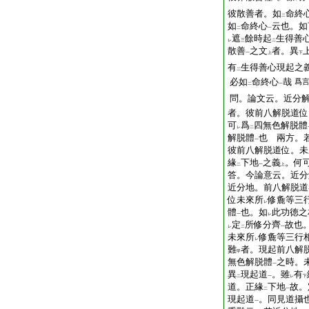
彼散善者。如
命終
二
如
命終心
云也。如
二
一
遮
餘時起
生得善
レ
三
二
散善
之文
者。異
一
上
下
有
生得善心現起之
二
必如
命終心
哉
爲
二
一
問。論文云。近分
者。彼前八解脱道位
可
爲
四無色解脱體
レ
二
解脱體
也
兩方。
一
彼前八解脱道位。未
緣
下地
之義
。何
二
一
上
答。今論意云。近分
近分地。前八解脱道
位未來所
修麁等三
レ
體
也。如
此功徳之
一
レ
定
所修分齊
故也
レ
二
一
未來所
修麁等三行
レ
難
者。現起前八解
甲
無色解脱體
之時。
一
異
現起道
。雖
有
二
一
レ
下
道。正緣
下地
故。
二
一
現起道
。同見道攝
一