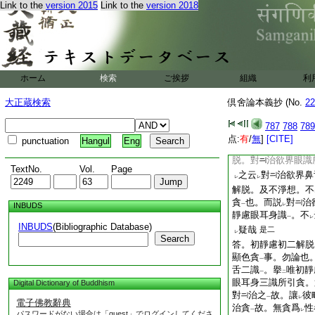
Link to the
version 2015
Link to the
version 2018
貪
故之亦言。此旨
一
解釋
者。婆沙抄定
一
界初靜慮中識身所引
界初靜慮中眼識身
身之言廣故。可
通
レ
二
中解脱對
治欲界五
ホーム
検索
ご挨拶
組織
利
婆沙論意
故。更不
一
レ
大正蔵検索
倶舍論本義抄 (No.
22
重難云。勘
婆沙論
二
慮中初二解脱。及不
787
788
789
識
。第二靜慮初二
一
点:
有
/
無
]
[CITE]
punctuation
Hangul
Eng
慮眼耳身識
此
文
一
脱。對
治欲界眼識
TextNo.
Vol.
Page
之云
對
治欲界⿐
レ
レ
解脱。及不淨想。不
貪
也。而説
對
治
INBUDS
一
レ
靜慮眼耳身識
。不
一
レ
INBUDS
(Bibliographic Database)
疑哉
是二
レ
Search
答。初靜慮初二解脱
顯色貪
事。勿論也
一
舌二識
。擧
唯初靜
一
二
眼耳身三識所引貪。
Digital Dictionary of Buddhism
對
治之
故。讓
彼
一
レ
電子佛教辭典
治貪
故。無貪爲
性
一
レ
パスワードがない場合は「guest」でログインしてくださ