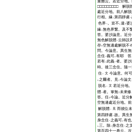
重難云。若近分地。□
□□□□□□□□□ 解
處近分地。前八解脱
行相。緣
第四靜慮
二
一
色界
。豈不
違
婆
一
レ
下
緣
無色界繋。及不
二
答。婆沙論意。近分
無色解脱體
云師説
一
存
空無邊處解脱不
下
問。今論意。異生無
念住
義可
有耶
答
一
レ
若有
此義
者。婆沙
二
一
時。後三念住。隨一
住
今論意。何
文
一
之爾者。見
今論文
レ
二
脱名
若近分地
文
一
體
者。寧無
未來修
一
下
答。任
今論。近分
下
空無邊處近分地。前
解脱體
而彼位
見
一
第四靜慮
故。異生
一
身念住
之義可
有也
一
レ
三。除
身念住
之
レ
二
一
第百四十一卷云。次