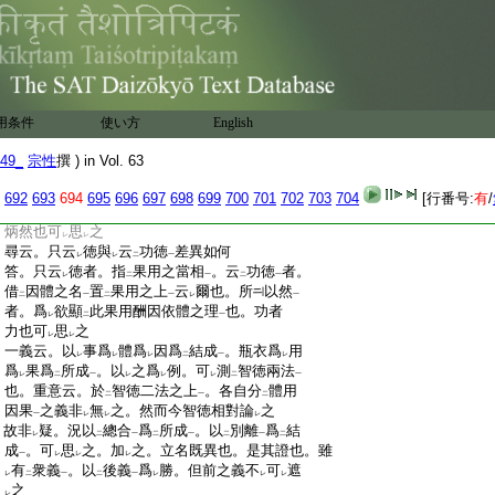
:
用故。於
體亦有
差別
。以
之思
之。何不
許
レ
レ
二
一
レ
レ
レ
下
:
體無
差別
用有
差別
之義
哉。況當部宗談
二
一
二
一
上
二
:
四大種
之時。有
體増･用増二家
之中。用増
一
二
一
:
家是其正義也。而用増家意。於
體者雖
無
レ
レ
二
:
増減
。於
用者有
増減
之旨存
之。豈不
爲
今
一
レ
二
一
レ
レ
二
:
例證
哉
一
用条件
使い方
English
:
一義云。當處兩卷雖
同明
十智體用
。餘卷
三
二
一
:
明
因位十智
故。顯
體隱
用。體順
因用順
果
二
一
二
レ
レ
レ
49_
宗性
撰 ) in Vol. 63
:
故。當卷明
果位十智
故。顯
用隱
體。用順
果
二
一
レ
レ
レ
:
體順因故。以
之爲
兩卷之異
。然用是徳也。
692
693
694
695
696
697
698
699
700
701
702
703
704
[行番号:
有
/
レ
二
一
:
徳是果也。又因是能成。果是所成也。其旨
:
炳然也
可
思
之
レ
レ
:
尋云。只云
徳與
云
功徳
差異如何
レ
レ
二
一
:
答。只云
徳者。指
果用之當相
。云
功徳
者。
レ
二
一
二
一
:
借
因體之名
置
果用之上
云
爾也。所
以然
二
一
二
一
レ
一
:
者。爲
欲顯
此果用酬因依體之理
也。功者
レ
二
一
:
力也
可
思
之
レ
レ
:
一義云。以
事爲
體爲
因爲
結成
。瓶衣爲
用
レ
レ
レ
二
一
レ
:
爲
果爲
所成
。以
之爲
例。可
測
智徳兩法
レ
二
一
レ
レ
レ
二
一
:
也。重意云。於
智徳二法之上
。各自分
體用
二
一
二
:
因果
之義非
無
之。然而今智徳相對論
之
一
レ
レ
レ
:
故非
疑。況以
總合
爲
所成
。以
別離
爲
結
レ
二
一
二
一
二
一
二
:
成
。可
思
之。加
之。立名既異也。是其證也。雖
一
レ
レ
レ
:
有
衆義
。以
後義
爲
勝。但前之義不
可
遮
レ
二
一
二
一
レ
レ
レ
:
之
レ