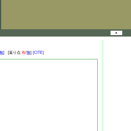
無
] [返り点:
有
/
無
]
[CITE]