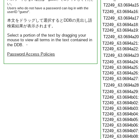
い。
T2249_.63.0694a15
Users who do not have a password can log in with the
T2249_.63.0694a16
userID "guest".
T2249_.63.0694a17
本文をドラッグして選択するとDDBの見出し語
T2249_.63.0694a18
検索結果が表示されます。
T2249_.63.0694a19
Select a portion of the text by dragging your
T2249_.63.0694a20
mouse to view all terms in the text contained in
T2249_.63.0694a21
the DDB. ・
T2249_.63.0694a22
Password Access Policies
T2249_.63.0694a23
T2249_.63.0694a24
T2249_.63.0694a25
T2249_.63.0694a26
T2249_.63.0694a27
T2249_.63.0694a28
T2249_.63.0694a29
T2249_.63.0694b01
T2249_.63.0694b02
T2249_.63.0694b03
T2249_.63.0694b04
T2249_.63.0694b05
T2249_.63.0694b06
T2249_.63.0694b07
T2249_.63.0694b08