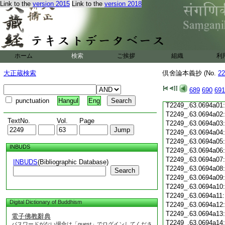
Link to the
version 2015
Link to the
version 2018
T2249_.63.0693c19
T2249_.63.0693c20
T2249_.63.0693c21
T2249_.63.0693c22
T2249_.63.0693c23
T2249_.63.0693c24
ホーム
検索
ご挨拶
組織
利
T2249_.63.0693c25
T2249_.63.0693c26
大正蔵検索
倶舍論本義抄 (No.
22
T2249_.63.0693c27
T2249_.63.0693c28
689
690
691
T2249_.63.0693c29
punctuation
Hangul
Eng
T2249_.63.0694a01
T2249_.63.0694a02
TextNo.
Vol.
Page
T2249_.63.0694a03
T2249_.63.0694a04
T2249_.63.0694a05
INBUDS
T2249_.63.0694a06
T2249_.63.0694a07
INBUDS
(Bibliographic Database)
T2249_.63.0694a08
Search
T2249_.63.0694a09
T2249_.63.0694a10
T2249_.63.0694a11
Digital Dictionary of Buddhism
T2249_.63.0694a12
T2249_.63.0694a13
電子佛教辭典
T2249_.63.0694a14
パスワードがない場合は「guest」でログインしてくださ