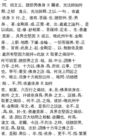
:
問。頌文云。贍部男佛身
爾者。光法師如何
文
:
釋
之耶
進云。光法師釋
之以
一句
。依處
レ
レ
二
一
:
依身
付
之。後有
菩薩
生
贍部州
受
男
文
レ
二
一
二
一
二
:
身
。著
金剛座
成
正覺
者。出
處處之論判
。是
一
二
一
二
一
二
一
:
以或結。從
修
妙相業
。菩薩得
定名
。生
善趣
レ
二
一
二
一
二
:
貴家
。具男念堅因
或云。唯此州中有
金剛
文
一
二
:
座
。上窮
地際
下據
金輪
。一切菩薩將
登
正
一
一
一
二
一
レ
二
:
覺
。皆座
此座上
起
金剛定
。以
無餘依及餘
一
二
一
二
一
二
:
處所有堅固力能持
此故
取要之偈頌中。
文
:
何可煩置
贍部男之言
哉。就
中云
謂佛十
二
一
レ
二
:
力等
之時。十力以
佛身
爲
所依
云事。已明
一
二
一
二
一
:
也。寧可
重安
佛身之語
哉。何況上問起之
三
二
一
:
中。唯云
旦佛十力相別云何
。唯問
功徳體
二
一
二
:
相
。不
問
依處依身
如何
見
一
レ
二
:
答。粗案。六百行之偈頌。未
見
佛果依身在
レ
下
一
:
南州
之文。幷彼依身爲
男身
之文
。設雖
爲
一
二
一
上
レ
二
:
取要之偈頌
。何不
説
之哉。彼於
唯此州中
一
レ
レ
下
:
有
金剛座
等文
者。是長行之説故。全不
足
二
一
上
レ
:
爲
病。於
生
善趣貴家
。具界念堅固之偈頌
レ
レ
下
二
一
上
:
者。述
因位百大劫間之相貌
故爾也。何爲
二
一
二
:
違文
哉。若爾。今説
不共法
之時。頌贍部男。
一
二
一
:
何足
爲
疑哉。次於
謂佛十力等之佛之言
レ
レ
二
一
:
者。是顯
果位
。非
指
依身
。更不
可
指
繁重
一
一
レ
二
一
レ
レ
二