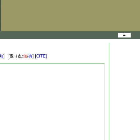
無
] [返り点:
無
/
有
]
[CITE]