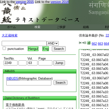
Link to the
version 2015
Link to the
version 2018
T2249_.63.0666c19
T2249_.63.0666c20
T2249_.63.0666c21
T2249_.63.0666c22
T2249_.63.0666c23
T2249_.63.0666c24
ホーム
検索
ご挨拶
組織
利
T2249_.63.0666c25
T2249_.63.0666c26
大正蔵検索
倶舍論本義抄 (No.
22
T2249_.63.0666c27
662
663
664
T2249_.63.0666c28
punctuation
Hangul
Eng
T2249_.63.0667a01
T2249_.63.0667a02
TextNo.
Vol.
Page
T2249_.63.0667a03
T2249_.63.0667a04
T2249_.63.0667a05
INBUDS
T2249_.63.0667a06
T2249_.63.0667a07
INBUDS
(Bibliographic Database)
Search
T2249_.63.0667a08
T2249_.63.0667a09
T2249_.63.0667a10
T2249_.63.0667a11
Digital Dictionary of Buddhism
T2249_.63.0667a12
電子佛教辭典
T2249_.63.0667a13
パスワードがない場合は「guest」でログインしてくださ