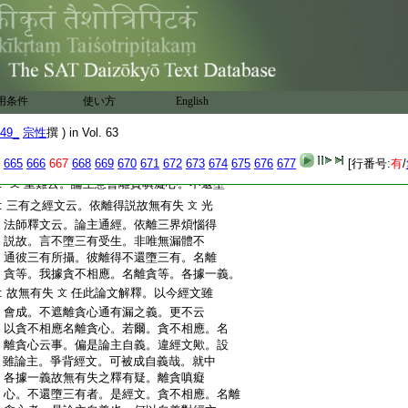
:
光法師釋此疑云。論主以理爲正。非以婆
:
沙評家爲量。初師釋經攝心不盡。第二師
:
不得經意。故今論主以此文爲正
次於
文
:
此師如何可通如貪不相應。名離貪者。餘
:
惑相應者。應得離貪名云餘師難破哉。云
:
難者。此師意。貪不相應。名離貪心之因。以
用条件
使い方
English
:
餘惑相應心。名離貪心。更非所痛。雖然以
:
彼屬有瞋心。有癡心等故。且不名離貪心
49_
宗性
撰 ) in Vol. 63
:
也。故論中釋此難云。若依此意。許亦無違。
665
666
667
668
669
670
671
672
673
674
675
676
677
[行番号:
有
/
:
然不説爲離貪心者。彼屬有瞋有癡等故
:
重難云。論主意會離貪嗔癡心。不還墮
文
:
三有之經文云。依離得説故無有失
光
文
:
法師釋文云。論主通經。依離三界煩惱得
:
説故。言不墮三有受生。非唯無漏體不
:
通彼三有所攝。彼離得不還墮三有。名離
:
貪等。我據貪不相應。名離貪等。各據一義。
:
故無有失
任此論文解釋。以今經文雖
文
:
會成。不遮離貪心通有漏之義。更不云
:
以貪不相應名離貪心。若爾。貪不相應。名
:
離貪心云事。偏是論主自義。違經文歟。設
:
雖論主。爭背經文。可被成自義哉。就中
:
各據一義故無有失之釋有疑。離貪嗔癡
:
心。不還墮三有者。是經文。貪不相應。名離