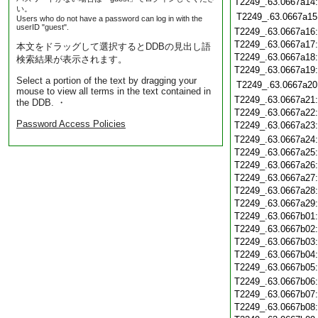
T2249_.63.0667a14
い。
T2249_.63.0667a15
Users who do not have a password can log in with the
userID "guest".
T2249_.63.0667a16
T2249_.63.0667a17
本文をドラッグして選択するとDDBの見出し語
T2249_.63.0667a18
検索結果が表示されます。
T2249_.63.0667a19
Select a portion of the text by dragging your
T2249_.63.0667a20
mouse to view all terms in the text contained in
T2249_.63.0667a21
the DDB. ・
T2249_.63.0667a22
Password Access Policies
T2249_.63.0667a23
T2249_.63.0667a24
T2249_.63.0667a25
T2249_.63.0667a26
T2249_.63.0667a27
T2249_.63.0667a28
T2249_.63.0667a29
T2249_.63.0667b01
T2249_.63.0667b02
T2249_.63.0667b03
T2249_.63.0667b04
T2249_.63.0667b05
T2249_.63.0667b06
T2249_.63.0667b07
T2249_.63.0667b08