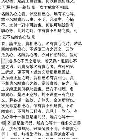
:
貪心者。是論主自義也。何以自義對經文。
:
可釋各據一義哉
次乍成貪不相應。
是一
:
名離貪心之義。餘惑相應心。屬有嗔心等。
:
故不名離貪心云事。不明。凡論主。心攝
:
不。尤付一對中可論也。何依可屬餘對有
:
嗔心等。此對之時。乍有貪不相應之義。可
:
云不名離貪心哉
是二
:
答。論主意。貪相應心。名有貪心之時。若爲
:
順離貪嗔癡心。不遂墮三有之經文。云對
:
治貪心。名離貪心者。亦可如初師説。豈可
:
1
道攝心不盡之過哉。若又爲＊道攝心不
:
盡之過。云貪所繋名有貪心者。亦可如第
:
二師説。更不可＊道論文所擧重重難破。
:
故探經正意之時。貪相應名有貪相心。貪
:
不相應名離貪心之義。當其實義。依之。論
:
主探經正意所存此義也。已貪不相應。名
:
離貪心。是經正意故。對不遂墮三有之經
:
文。釋各據一義故。亦無失。全無所背也。
:
次於餘惑相應心。乍有貪不相應義。不名
:
離貪心。不可然云難者。凡見十一對心。有
:
貪心等十一種皆是染汚品。離貪心等十一
:
種
2
皆是染汚品。離貪心等十一種多分是善
:
品。少分攝無記。雖法師説不同。全離貪心
:
等十一種。無攝染汚故。論主意以貪不相