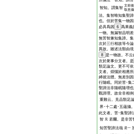
文
前後
智知。謂集智
取意攝
法。集智唯知集聖諦
也。但於苦集一物因
必具爲因
6
爲果義
一物。無漏智品明差
無苦智兼知集諦。集
次於三行相故等今論
異故。雖述法類由境
8
是一物故。不云
次於衆事分文者。是
類足論文。更不可依
文者。煩惱於相應所
縛彼法體。無差別因
行隨眠。同於苦･集
聖諦法非隨眠隨増也
觀諦理。故全非相例
重難云。見品類足
界･十二處･五蘊攝
此文者。苦･集聖諦
智
若爾。是非苦
見
知苦聖諦法哉
是一