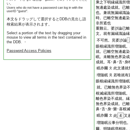
乘之下明縁縁識所増
い。
無邊處染成就。已離
Users who do not have a password can log in with the
userID "guest".
也。兼就無漏縁識論
時。已離空無邊處染
本文をドラッグして選択するとDDBの見出し語
非所遮也
検索結果が表示されます。
重難云。婆沙論已離
Select a portion of the text by dragging your
文。就有漏縁識論縁
mouse to view all terms in the text contained in
不可然。見婆沙論
the DDB. ・
眼根縁識所増隨眠。
Password Access Policies
就。已離空無邊處染
眠。未離無色界染成
成就。耳･鼻･舌･
眠亦爾
此文通就
文
増隨眠
若唯就有
見
眼根縁縁識所増隨眠
就。已離無色界染
根滅縁識所増隨眠。
離色界染不成就。縁
無色界染成就。已離
鼻･舌･身･樂･喜
眠亦爾
文
此
4
又
増隨眠云事分明也
爾。明隨眠増相故。