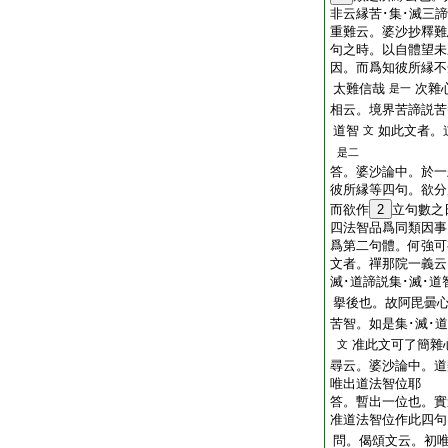
非云縁苦･集･滅三
重難云。婆沙抄釋難
句之時。以自體望未
因。而爲知彼所縁不
太難信哉
次雜
是一
相云。境界苦諦説苦
道智
如此文者。
文
是二
答。婆沙論中。於一
彼所縁等四句。欲分
而欲作
2
立句數之
四法智品爲同類因事
爲第二句體。何強可
文者。禪那院一義云
滅･道諦説集･滅･
擧後也。故阿毘曇
苦智。如是集･滅･
准此文可了簡雜
文
尋云。婆沙論中。道
唯出道法智位耶
答。暫出一位也。實
准道法智位作此四句
問。偈頌文云。初唯