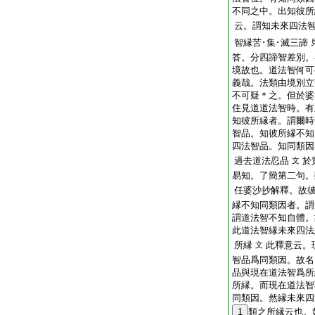
不同之中。出知彼所
云。謂知未來四法
智縁苦･集･滅三諦
答。分四諦智差別。
境故也。道法智何可
義哉。法類由境別立
不可疑＊之。但於婆
住見道道法智時。有
知彼所縁者。謂爾時
智品。知彼所縁不知
四法智品。知同類因
過去道法忍品
於
文
易知。了簡第二句。
任婆沙抄解釋。故
縁不知同類因者。謂
謂道法智不知自體。
此道法智縁未來四法
所縁
此釋意云。
文
智品爲同類因。故名
品與現在道法智爲所
所縁。而現在道法智
同類因。然縁未來四
1
類之所縁云也。