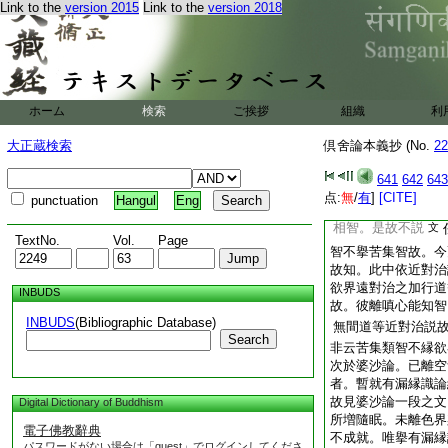
Link to the
version 2015
Link to the
version 2018
縁識所増隨眠成就不
無邊處染成就。已
14
苦･集類智縁
邊處染。何不成就彼
隨眠哉
是二
ホーム
検索
ご挨拶
組織
利
答。於婆沙論中離嗔
類智之文者。見次
大正蔵検索
倶舍論本義抄 (No.
22
復何故。不説苦･集
641
642
643
説苦･集智。而不説
点:
無
/
有
]
[CITE]
punctuation
Hangul
Eng
説。苦･集智是厭行
相智。是故不説
文
TextNo.
Vol.
Page
智不擧苦集智故。今
故知。此中依近對治
欲界遠對治之加行道
INBUDS
故。彼離嗔心能知智
INBUDS
(Bibliographic Database)
無間道等近對治説
Search
非云苦集類智不縁欲
次於婆沙論。已離空
者。暫就有漏縁識論
故見婆沙論一段之文
Digital Dictionary of Buddhism
所増隨眠。未離色界
電子佛教辭典
不成就。唯擧有漏縁
パスワードがない場合は「guest」でログインしてくださ