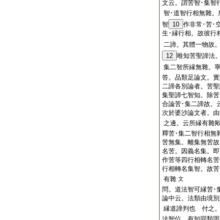
文云。謂苦智･集智
智･道智行相無雜。
智
10
作非常･苦･
生･縁行相。故彼行
二諦。其體一物故
12
唯知苦聖諦法
集二智所縁無雜。
答。品類足論文。實
二諦各別論者。苦聖
集聖諦七智知。除苦
合論苦･集二諦故。
次於婆沙論文者。由
之邊。云所縁有雜
釋苦･集二智行相無
苦無集。離集無苦故
名苦。因義名集。即
作苦等四行相轉名苦
行相轉名集智。故苦
有雜
文
問。道法智可縁苦･
論中云。法類由境別
縁道諦判也
付之。
法智位。有知同類因