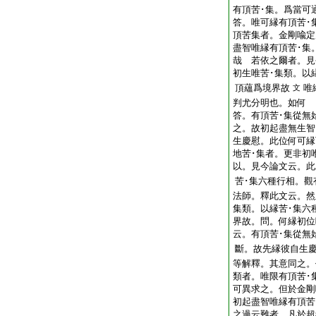
有頂苦･集。爲當可
答。唯可縁有頂苦･
頂苦集者。金剛喩定
盡智唯縁有頂苦･集
哉
若依之爾者。見
初生唯苦･集類。以
頂蘊爲境界故
唯
文
判尤分明也。如何
答。有頂苦･集從無
之。故初起盡無生智
生慶慰。此位何可縁
地苦･集者。更非初
以。見今論文云。此
苦･集六種行相。觀
法師。釋此文云。然
集類。以縁苦･集六
界故。問。何縁初位
云。有頂苦･集從無
斷。故先縁彼自生
等解釋。其意同之。
類者。唯限有頂苦･
可異求之。但於金剛
初起盡智唯縁有頂苦
之過云難者。凡於超