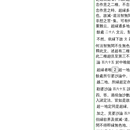
念作意之二種。不念
念作意之時。超縁多
也。故滅･道法智無
非想之苦･集。可有
重難云。超縁通多地
餘處
文云。
二十八
不然。依縁下故
文
何法智無間不生無色
釋此文。述超有二種
此二種超倶至第三不
論
於中唯
百六十五
超縁者唯
2
超一地
餘處所引婆沙論中。
越二地。所縁超定
勘婆沙論
百六十五
四。答。過殑伽沙數
入諸定法。皆如是故
超一地定同是超縁
加之。見婆沙論
百
但縁欲界及彼滅･道
間不得即縁無色地。