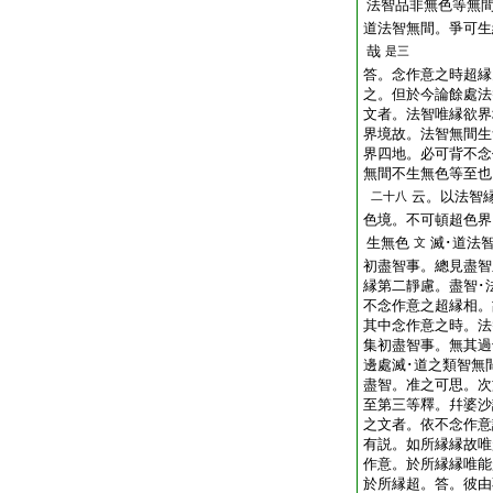
法智品非無色等無
道法智無間。爭可生
哉
是三
答。念作意之時超縁
之。但於今論餘處法
文者。法智唯縁欲界
界境故。法智無間生
界四地。必可背不念
無間不生無色等至也
云。以法智
二十八
色境。不可頓超色界
生無色
滅･道法
文
初盡智事。總見盡智
縁第二靜慮。盡智･
不念作意之超縁相。
其中念作意之時。法
集初盡智事。無其過
邊處滅･道之類智無
盡智。准之可思。次
至第三等釋。幷婆沙
之文者。依不念作意
有説。如所縁縁故唯
作意。於所縁縁唯能
於所縁超。答。彼由