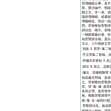
所増隨眠云事。是不
答。婆沙論中。明諸
眠之文。非一准。或
識所増隨眠。或通就
増隨眠也。所詮一段
問。苦智唯知苦聖諦
諦法也
兩方。若唯
一物因果義分者。性
知苦聖諦法哉。是以
立云。三行相故立苦
別故
若苦･集二
文
可立苦集二智哉。
所攝法非智知
此
文
諦法
加之。品類
見
攝法。非隨眠隨増
知其義可同哉
若依
之。苦智唯知苦聖諦
答。苦･集･滅･道
各別之理。故苦智作
相。唯觀苦聖諦理不
因･集･生･縁四行相
苦聖諦法也。故品
所攝法一智知。謂苦