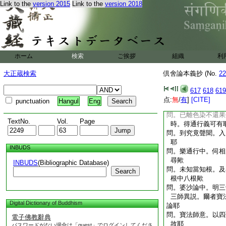
Link to the
version 2015
Link to the
version 2018
煩惱時必可捨滅盡
問。分離非想地染者
惱退時。必可退滅
問。退法種姓阿羅漢
滅盡定義可有耶
問。正理論意。不動
ホーム
検索
ご挨拶
組織
利
所得功徳耶
問。用樂遲苦速二通
大正蔵検索
倶舍論本義抄 (No.
22
無學聖者耶
問。可有用苦遲樂速
617
618
619
耶
点:
無
/
有
]
[CITE]
punctuation
Hangul
Eng
問。欲界善心。現在
問。已離色染不還果
TextNo.
Vol.
Page
時。得通行義可有
問。到究竟聲聞。入
耶
INBUDS
問。樂通行中。伺相
尋歟
INBUDS
(Bibliographic Database)
問。未知當知根。及
Search
根中八根歟
問。婆沙論中。明三
三師異説。爾者
寶
Digital Dictionary of Buddhism
論耶
問。寶法師意。以四
電子佛教辭典
故耶
パスワードがない場合は「guest」でログインしてくださ