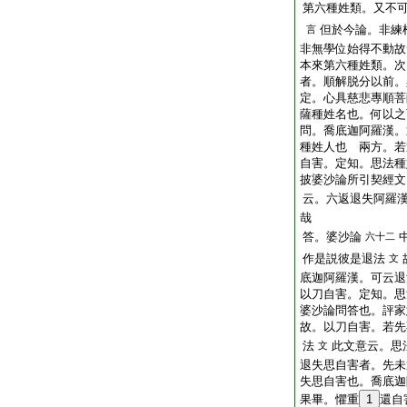
第六種姓類。又不
但於今論。非練
言
非無學位始得不動故
本來第六種姓類。次
者。順解脱分以前。
定。心具慈悲專順菩
薩種姓名也。何以之
問。喬底迦阿羅漢。
種姓人也
兩方。若
自害。定知。思法種
披婆沙論所引契經文
云。六返退失阿羅
哉
答。婆沙論
六十二
作是説彼是退法
文
底迦阿羅漢。可云退
以刀自害。定知。思
婆沙論問答也。評家
故。以刀自害。若先
法
此文意云。思
文
退失思自害者。先未
失思自害也。喬底迦
果畢。懼重
1
還自