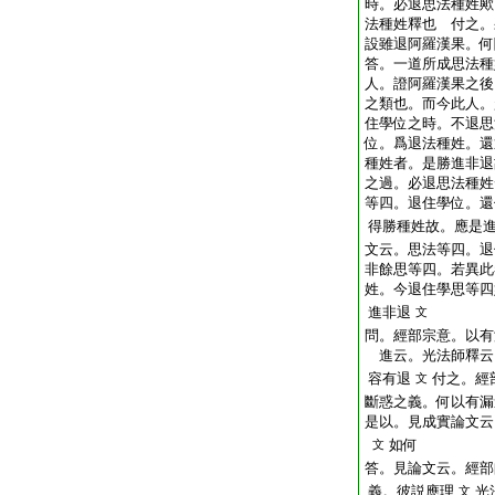
時。必退思法種姓
歟
法種姓釋也
付之。
設雖退阿羅漢果。何
答。一道所成思法種
人。證阿羅漢果之後
之類也。而今此人。
住學位之時。不退思
位。爲退法種姓。還
種姓者。是勝進非退
之過。必退思法種姓
等四。退住學位。還
得勝種姓故。應是
文云。思法等四。退
非餘思等四。若異此
姓。今退住學思等四
進非退
文
問。經部宗意。以有
進云。光法師釋云
容有退
付之。經
文
斷惑之義。何以有漏
是以。見成實論文云
如何
文
答。見論文云。經部
義。彼説應理
光
文