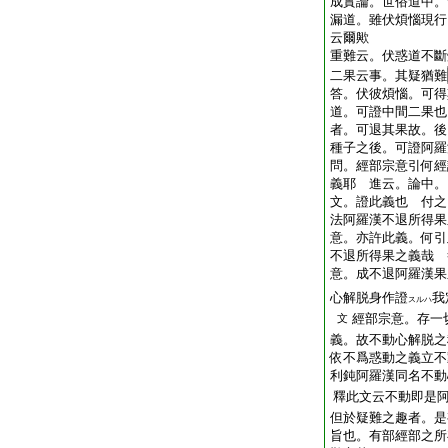
成實論。世俗道中。
漏道。雖伏煩惱現行
云爾歟
重難云。伏惑道不斷
二果云事。其疑猶難
答。伏彼煩惱。可得
道。可證中間二果也
者。可退其果故。後
種子之後。可證阿羅
問。經部宗意引何經
義耶
進云。論中。
文。證此義也
付之
法阿羅漢不退所得果
意。亦許此義。何引
不退所得果之義哉
意。成不退阿羅漢果
心解脱身作證
我
スルハ
經部宗意。存一
文
義。故不動心解脱之
依不爲惑動之義立不
利鈍阿羅漢同名不動
釋此文云不動即是
但於疑難之趣者。是
旨也。有部經部之所