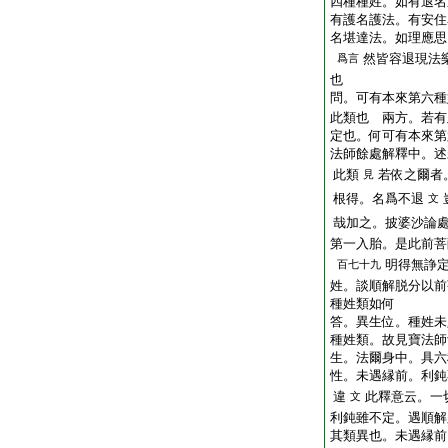
四種種姓。如有退名
有護名護法。有安住
名堪達法。如理應思
然皆容退現法
爲言
也
問。可有本來第六種
此類也
兩方。若有
定也。何可有本來第
法師餘處解釋中。述
此類
若依之爾者
見
根得。名爲不退
文
哉加之。披婆沙論
第一入胎。是此前菩
明得無諍
百七十九
姓。談順解脱分以前
種姓類如何
答。異生位。種姓未
種姓類。故見寶法師
生。法爾身中。具六
性。未遇縁前。利鈍
違
此釋意云。一
文
利鈍雖不定。遇順解
其類異也。未遇縁前