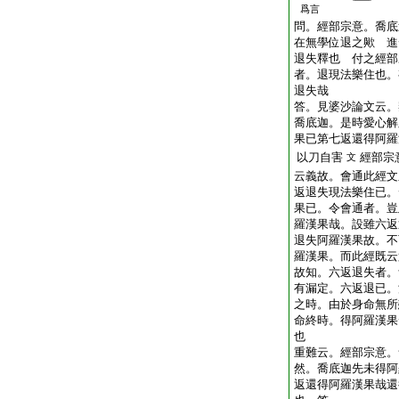
爲言
問。經部宗意。喬底
在無學位退之歟
進
退失釋也
付之經部
者。退現法樂住也。
退失哉
答。見婆沙論文云。
喬底迦。是時愛心解
果已第七返還得阿羅
以刀自害
經部宗
文
云義故。會通此經文
返退失現法樂住已。
果已。令會通者。豈
羅漢果哉。設雖六返
退失阿羅漢果故。不
羅漢果。而此經既云
故知。六返退失者。
有漏定。六返退已。
之時。由於身命無所
命終時。得阿羅漢果
也
重難云。經部宗意。
然。喬底迦先未得阿
返還得阿羅漢果哉
還