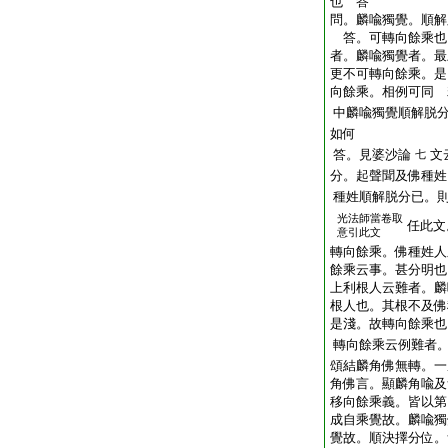
也
答
問。麟喩獨覺。順解
答。可轉向餘乘也
者。麟喩獨覺者。最
更不可轉向餘乘。是
向餘乘。相例可同
中麟喩獨覺順解脱
如何
答。見婆沙論
文
七
分。起聲聞及佛種姓
種姓順解脱分已。
光法師當卷取
任此文
意引此文
轉向餘乘。佛種姓人
餘乘云事。甚分明也
上利根人云難者。麟
根人也。其根不及佛
是淺。故轉向餘乘也
轉向餘乘云例難者
頌結麟角佛無轉。一
角佛言。顯麟角喩及
移向餘乘義。皆以第
成自乘覺故。麟喩獨
覺故。順決擇分位。