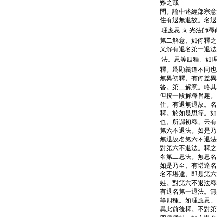
難之哉
問。論中述經部宗意
住有退無退故。名退
理應思
光法師釋
文
第二解意。如何釋之
又解有退名第一退法
法。思等四種。如
釋。爲顯義道不同也
無異初釋。有何差異
答。第二解意。略其
但按一段解釋旨趣。
住。有退無退故。名
釋。於如是思等。如
也。所謂初釋。云有
第六不退法。如是乃
無退故名第六不退法
對第六不退法。釋之
名第二思法。無思名
如是乃至。有堪達名
名不堪達。即是第六
姓。對第六不退法釋
有退名第一退法。無
等四種。如理應思。
異此前後釋。不對第