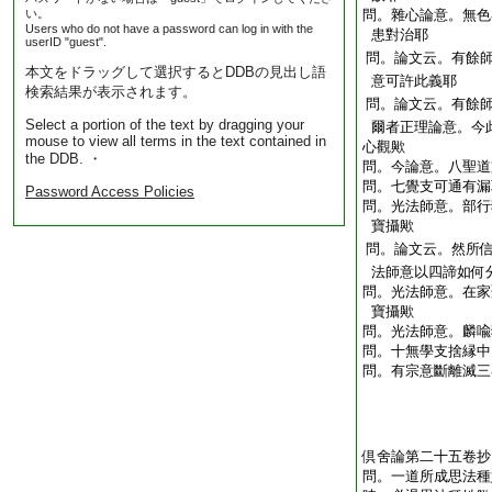
い。
問。雜心論意。無色
Users who do not have a password can log in with the
患對治耶
userID "guest".
問。論文云。有餘
本文をドラッグして選択するとDDBの見出し語
意可許此義耶
検索結果が表示されます。
問。論文云。有餘
Select a portion of the text by dragging your
爾者
正理論意。今
mouse to view all terms in the text contained in
心觀歟
the DDB. ・
問。今論意。八聖道
問。七覺支可通有漏
Password Access Policies
問。光法師意。部行
寶攝歟
問。論文云。然所
法師意以四諦如何
問。光法師意。在家
寶攝歟
問。光法師意。麟喩
問。十無學支捨縁中
問。有宗意斷離滅三
倶舍論第二十五卷抄
問。一道所成思法種