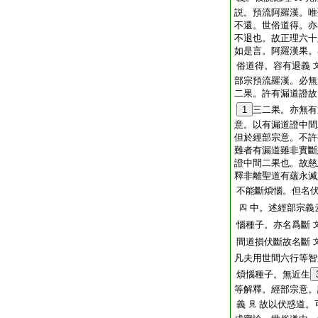
説。預流阿羅漢。唯
不還。世俗道得。亦
不退也。故正理六十
如是言。阿羅漢果。
俗道得。容有退義
部宗預流羅漢。必無
二果。許有漏道證故
1
三二果。亦無有
意。以有漏道證中間
但於經部宗意。不許
難者有漏道雖非實斷
證中間二果也。故慈
釋非離聖道有蘊永滅
不能斷煩惱。但名
中。述經部宗義
四
惱種子。亦名爲斷
間道損伏斷故名斷
凡夫用世間六行等智
煩惱種子。無近生
等解釋。經部宗意。
義
故以伏惑道。
見