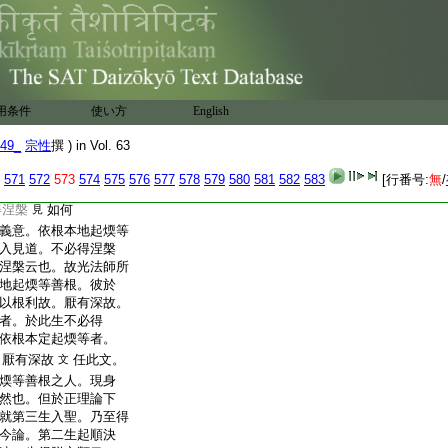
煗頂二善根。可論此
退捨故。不可有此義
本地。起煗等善根人。現
不必得涅槃也
兩
見正理論文。述依本必
涅槃哉
若依之爾
用条件
使い方
English
論第二生起順決擇分
49_
宗性
撰 ) in Vol. 63
速二生。謂第二生依
於現生。必入聖道。
571
572
573
574
575
576
577
578
579
580
581
582
583
[行番号:
無
/
者。依根本地起煗等
得涅槃
如何
見
義意。依根本地起煗等
入見道。不必得涅槃
涅槃云也。故光法師所
地起煗等善根。彼於
以根利故。厭有深故。
者。於此生不必得
依根本定起煗等者。
。厭有深故
任此文。
文
煗等善根之人。現身
然也。但於正理論下
就第三生入聖。乃至得
今論。第二生起順決