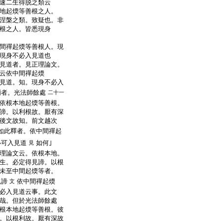
速二生得脱之類云
地起煗等善根之人。
涅槃之類。致疑也。非
根之人。皆悉現身
間禪起煗等善根人。現
現身不必入見道也
見道者。見正理論文。
云依中間禪起煗
見道。知。現身不必入
者。光法師餘處
二十一
依根本地起煗等善根。
諦。以利根故。厭有深
後文故知。前文越次
如此釋者。依中間禪起
必可入見道
如何｣
見
理論文云。依根本地。
生。必定得見諦。以根
未至中間起煗等者。
見諦
依中間禪起煗
文
必入見道云事。此文
哉。但於光法師餘處
根本地起煗等善根。彼
。以根利故。厭有深故