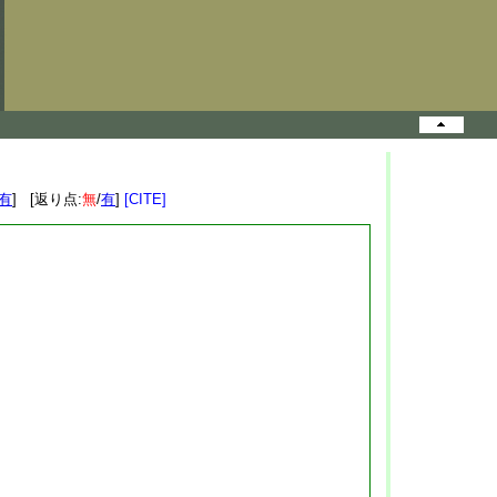
有
] [返り点:
無
/
有
]
[CITE]