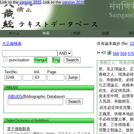
等善根之義者。唯於
Link to the
version 2015
Link to the
version 2018
義。忍世第一法。無
也
問。正理論意。依根
身必得涅槃歟
答。
方。若必得涅槃者。
見諦。不云現身必得
ホーム
検索
ご挨拶
組織
利
者。正理論中。破今
大正蔵検索
倶舍論本義抄 (No.
22
之義云。或彼應許極
根本地起煗等者。彼
568
569
570
得解脱故
如此文
文
punctuation
Hangul
Eng
善根之人。現身必
答。見正理論文。正
TextNo.
Vol.
Page
善根之人。現身必得
云。有餘師意。必得
引正理論云。依根本
INBUDS
此生。必定得見諦。
依未至中間。起煗等
INBUDS
(Bibliographic Database)
入見諦。有餘師言。
Search
此生必定得至涅槃
正義意。依根本地起
不必得涅槃云事。炳
Digital Dictionary of Buddhism
文者。三生得脱者。
電子佛教辭典
涅槃之類論之。故於
パスワードがない場合は「guest」でログインしてくださ