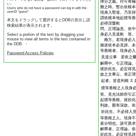
擇分之義。付可有極
い。
難之時。暫出依根本
Users who do not have a password can log in with the
userID "guest".
現身入聖道。乃至得
謂依根本地起煗等善
本文をドラッグして選択するとDDBの見出し語
必得涅槃歟
検索結果が表示されます。
問。正理論意。依中
身必入見道歟
答。
Select a portion of the text by dragging your
mouse to view all terms in the text contained in
兩方。若現身必入
the DDB. ・
雖述依本必見諦。未
等善根者。現身必入
Password Access Policies
見道云事
若依之爾
解釋中。引正理論。
彼於此生。必定得見
故之文畢云。准正理
起者。皆是利根
文
煗等善根之人
現身
答。見光法師所引正
起煗等善根。彼於此
利故。厭有深故。依
於此生。不必得入
等善根之人。現身不
甚分明也。誰可異求
解釋者。正理論。依
於此生。必定得見諦