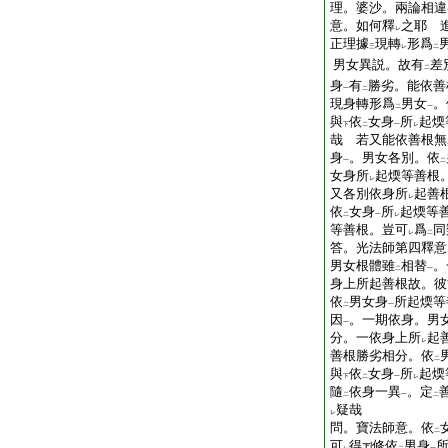
理。婆沙。兩論相違
意。如何釋
之耶
進
レ
正理據
現轉
形爲
三
レ
二
男女異説。故有
差
二
身
有
勝劣。能依善
一
二
現身轉形爲
男女
。
二
一
與
依
女身
所
起煗
下
二
一
レ
哉
若又能依善根無
身
。男女各別。依
一
二
女身所
起煗等善根
レ
又各別依身所
起善
レ
依
女身
所
起煗等
二
一
レ
等善根。豈可
爲
同
レ
二
答。光法師第四釋意
男女根體雖
相替
。
二
一
身上所起善根故。彼
依
男女身
所起煗等
二
一
因
。一期依身。男
一
分。一依身上所
起
レ
善根勝劣相分。依
二
與
依
女身
所
起煗
下
二
一
レ
隨
依身一異
。定
二
一
二
疑哉
レ
問。寶法師意。依
二
可
得
修依
男身