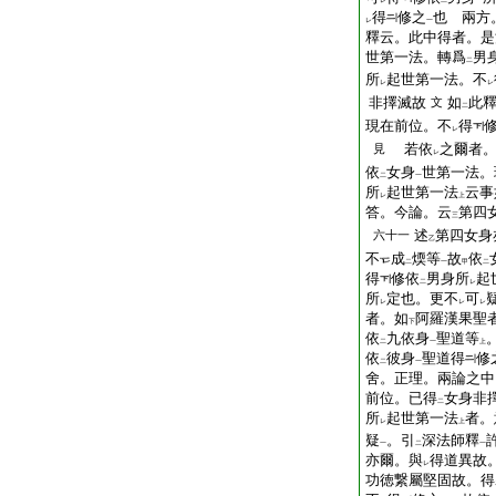
レ
二
一
得
修之
也
兩方
レ
一
釋云。此中得者。是
世第一法。轉爲
男
二
所
起世第一法。不
レ
レ
非擇滅故
如
此
文
二
現在前位。不
得
レ
若依
之爾者
見
レ
依
女身
世第一法。
二
一
所
起世第一法
云事
レ
上
答。今論。云
第四
三
述
第四女身
六十一
乙
不
成
煗等
故
依
二
一
甲
二
得
修依
男身所
起
二
レ
所
定也。更不
可
レ
レ
レ
者。如
阿羅漢果聖
下
依
九依身
聖道等
二
一
上
依
彼身
聖道得
修
二
一
舍。正理。兩論之中
前位。已得
女身非
二
所
起世第一法
者。
レ
上
疑
。引
深法師釋
一
二
一
亦爾。與
得道異故
レ
功徳繋屬堅固故。得