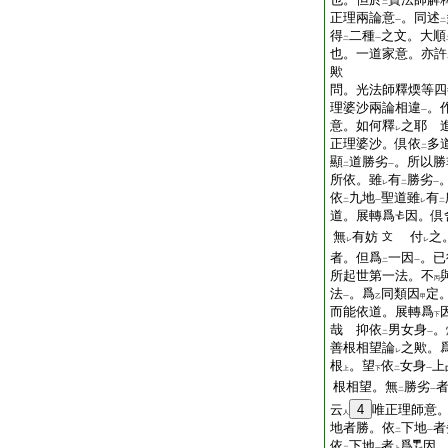
二
正理兩論意
。同述
一
二
得
二種
之文。大順
二
一
也。一道家意。亦許
歟
問。光法師釋煗等四
理婆沙兩論相違
。
一
意。如何釋
之耶
進
レ
正理婆沙。倶依
多
二
顯
道勝劣
。所以勝
二
一
所依。雖
有
勝劣
レ
二
一
依
九地
聖道雖
有
二
一
レ
二
道。展轉爲
因。倶
無
有妨
付
之
文
レ
レ
者。但爲
一因
。已
二
一
所起世第一法。不
丙
法
。爲
同類因
定
一
乙
甲
而能依道。展轉爲
下
哉
抑依
男女身
。
二
一
善根相望論
之歟。
レ
根
。望
依
女身
上
上
下
二
一
根相望。無
勝劣
二
一
云
4
唯正理師意
人
地者勝。依
下地
者
二
一
依
下地
者
爲
因