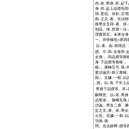
存
依
男身
所
起下
乙
二
一
レ
身
所
起上品煗等四
一
レ
得
意也。但於
正理
レ
レ
因
之文
者。光法師
一
上
根男女互得
者。得
一
二
別説。得
世第一法
二
一
理實而言。未來女身
一。亦得修也○第四
以
者。如
前得説
レ
二
一
煗。不
與
女身所
下
二
レ
女身
。同品煗等善
一
身
下品煗等善根
。
一
一
根
。展轉互可
爲
上
レ
二
婆沙論言
前三善根。
下
因
。且據
一相
以
上
二
一
因。以
有
下中上
レ
レ
二
男身下品煗等。非
中
解釋意。以
依
男身
下
二
品聖道
。展轉互爲
一
二
沙論。男女二身。勝
定之文
者。依
男女
上
二
云也。且據
一相
以
二
一
功徳
哉
一
問。光法師釋
煗等
二