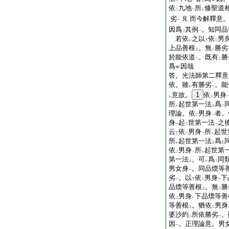
二
一
上
依
九地
所
修聖道
二
一
レ
劣
而今解釋意
見
一
因爲
其例
。知同品
二
一
若依
之以
依
男
レ
下
二
上品善根
。無
勝劣
上
二
於能依道
。既有
勝
一
二
爲
因哉
答。光法師第二釋意
依。雖
有勝劣
。能
レ
一
意故。
1
依
男身
レ
二
所
起世第一法
爲
レ
上
二
理論。依
男身
者。
二
一
身
起
世第一法
之
一
二
一
云
依
男身
所
起世
丁
二
一
レ
所
起世第一法
爲
レ
上
乙
依
男身
所
起世第
二
一
レ
第一法
。可
爲
同
上
レ
二
男女身
。同品煗等
一
劣
。以
依
男身
下
一
下
二
一
品煗等善根
。無
勝
上
二
依
男身
下品煗等善
二
一
等善根
。猶依
男身
上
二
婆沙約
所依勝劣
。
二
一
因
。正理論意。男
一