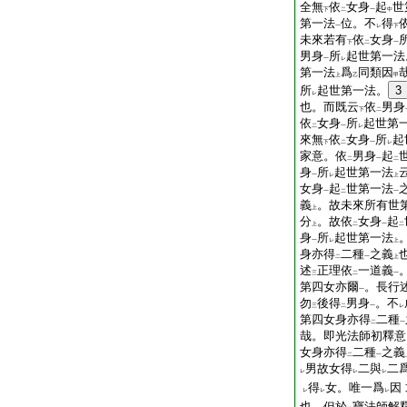
全無
依
女身
起
世
下
二
一
中
第一法
位。不
得
一
レ
下
未來若有
依
女身
下
二
一
男身
所
起世第一法
一
レ
第一法
爲
同類因
上
乙
甲
所
起世第一法。
3
レ
也。而既云
依
男身
下
二
依
女身
所
起世第
二
一
レ
來無
依
女身
所
起
下
二
一
レ
家意。依
男身
起
二
一
二
身
所
起世第一法
一
レ
上
女身
起
世第一法
一
二
一
義
。故未來所有世
上
分
。故依
女身
起
上
二
一
二
身
所
起世第一法
一
レ
上
身亦得
二種
之義
二
一
上
述
正理依
一道義
三
二
一
第四女亦爾
。長行
一
勿
後得
男身
。不
三
二
一
レ
第四女身亦得
二種
二
一
哉。即光法師初釋意
女身亦得
二種
之義
二
一
男故女得
二與
二
レ
レ
レ
得
女。唯一爲
因
レ
レ
レ
也。但於
寶法師解