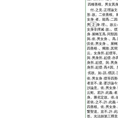
四種善根。男女異
付
之見
正理論文
レ
二
形
故。二依善根。
一
女身
者。能爲
二因
一
二
男
2
身
理
。故云
一
上
女身非擇滅
故
。煗
一
上
身
展轉互爲
同類因
一
二
與
依
男女身
。爲
レ
二
一
二
倶依
男女身
。展轉
二
一
四善根
。獨致
其簡
一
二
云。女身所
起煗等
レ
與
男身所
起煗
亦
二
レ
一
身所
起煗。與
男身
レ
二
身所
起煗
爲
因。
レ
一
劣故。如
説
煗説
レ
レ
二
依
男女身
煗等四善
二
一
者豈不
違
婆沙論今
レ
二
沙論意。依
男女身
二
一
云歟。若許
此義
者
二
一
身。勝劣定故。依
レ
若依
之不
許
此義
レ
レ
二
一
四善根。依
男女身
二
一
繋聖道。豈不
許
此
レ
二
答。光法師第三釋意