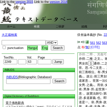
文意
。釋
三女男得
Link to the
version 2015
Link to the
version 2018
一
二
身。雖
復男女不
一
男。而煗等一。約
レ
二
體於
轉
形位
容
二
レ
一
同
説爲
二戒
。可
一
二
一
レ
戒
。故前三善根。
一
ホーム
検索
ご挨拶
組織
利
三女男得
二之義
。
レ
一
依
婆沙論意
。成
二
一
二
大正蔵検索
倶舍論本義抄 (No.
22
道家意
。談
三女男
一
二
故一道家意。不談
561
562
563
二
相違
哉
点:
有
/
無
]
[CITE]
一
punctuation
Hangul
Eng
尋云。説
前三男女
二
亦得
二釋
。其義可
二
一
TextNo.
Vol.
Page
亦得
二種
之文
。
二
一
上
男女倶
1
通得
二
レ
答。思
今二文意
。
二
一
INBUDS
前三善根位。有
男
下
義
。故云
前三男女
INBUDS
(Bibliographic Database)
上
二
道家意
。世第一法
Search
一
女男
之義
。而依
一
上
二
依
男身
所
起世第
二
一
レ
意
。故寶法師引
第
一
下
Digital Dictionary of Buddhism
證
多道家義
也。即
二
一
道是一。依
男身
故
電子佛教辭典
二
一
故。名
依
女身
道
パスワードがない場合は「guest」でログインしてくださ