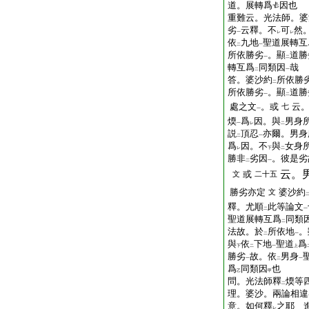
道。展轉爲
因也
重難云。光法師。婆
劣
云釋。不
可
然
一
レ
レ
依
九地
聖道展轉互
二
一
所依勝劣
。顯
道勝
一
二
轉互爲
同類因
哉
二
一
答。婆沙約
所依勝
二
所依勝劣
。顯
道勝
一
二
處之文
。或
云
七
一
煗
爲
因。與
男身
一
レ
二
説
頂忍
亦爾。男身
二
一
爲
因。不
與
女身
レ
下
二
勝非
劣因
。彼是劣
二
一
云。
或
文
二十五
勝劣亦定
婆沙約
文
釋。尤順
此等論文
二
一
聖道展轉互爲
同類
二
法故。於
所依地
。
二
一
與
依
下地
聖道
爲
下
二
一
上
勝劣
故。依
男身
一
二
一
爲
同類因
也
乙
甲
問。光法師釋
煗等
二
理。婆沙。兩論相違
意。如何釋
之耶
進
レ