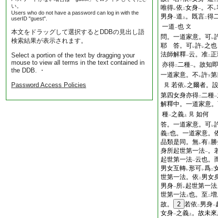
下
二
一
上
い。
唯得
依
女身
。不
レ
二
一
レ
Users who do not have a password can log in with the
男身
道
。既言
得
userID "guest".
一
上
二
一道
也
文
一
本文をドラッグして選択するとDDBの見出し語
問。一道家意。可
レ
検索結果が表示されます。
耶
答。可
許
之也
レ
レ
法師解釋
云。准
正
Select a portion of the text by dragging your
一
二
mouse to view all terms in the text contained in
亦得
二種
。故知
二
一
the DDB. ・
一道家意。不
許
第
レ
下
Password Access Policies
若依
之爾者。
見
レ
第四女身亦得
二種
二
一
解釋中。一道家意。
種
之義
如何
見
一
上
答。一道家意。可
レ
義
也。一道家意。
三
品類是同。無
有
勝
レ
二
身所起世第一法
。
一
起世第一法
云也。
一
男女互轉
形可
爲
レ
レ
二
世第一法。依
男女
二
男身
所
起世第一法
一
レ
世第一法
也。至
増
上
二
故。
2
若依
男身
二
一
女身
之義
。故未來
一
上