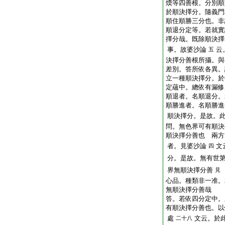
煗等四善根。分別順
於順決擇分。隨義門
順住順勝三分也。非
順退分定等。若就實
擇分哉。既除順決擇
事。故婆沙論
云
五
決擇分善根所攝。與
差別。答所依各異。
立一種順決擇分。於
定蘊中。總依有漏修
順退者。名順退分。
順勝進者。名順勝進
順決擇分。是故。
問。無色界可有順決
順決擇分善也
兩方
者。見婆沙論
文
四
分。是故。無有世
界無順決擇分善
見
心品。種類非一准。
無順決擇分善哉
答。若依四分定中。
有順決擇分善也。以
處
文云。於
二十八