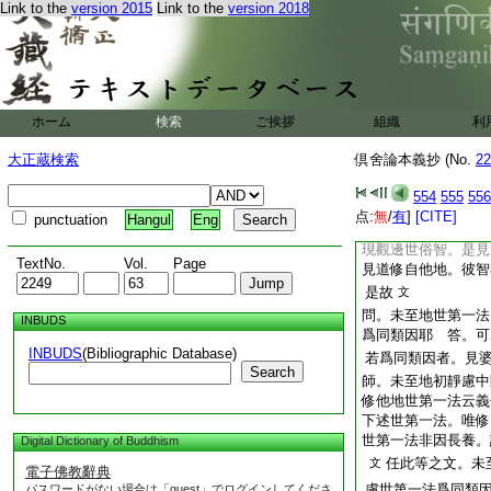
Link to the
version 2015
Link to the
version 2018
一法云義云
評曰彼
何。若作是説。則依
者。應得二地世第一
唯伺。若爾便違此文
若依有尋有伺三摩地
世第一法。云何無尋
ホーム
検索
ご挨拶
組織
利
摩地。入正性離生。
此過。是故前説。
大正蔵検索
倶舍論本義抄 (No.
22
智論文。破有餘師義
554
555
556
依初靜慮。入見道人
点:
無
/
有
]
[CITE]
punctuation
Hangul
Eng
俗智云例難者。婆
現觀邊世俗智。是見
TextNo.
Vol.
Page
見道修自他地。彼智
是故
文
問。未至地世第一法
INBUDS
爲同類因耶
答。可
INBUDS
(Bibliographic Database)
若爲同類因者。見
Search
師。未至地初靜慮中
修他地世第一法云義
下述世第一法。唯修
世第一法非因長養。
Digital Dictionary of Buddhism
任此等之文。未
文
電子佛教辭典
慮世第一法爲同類
パスワードがない場合は「guest」でログインしてくださ