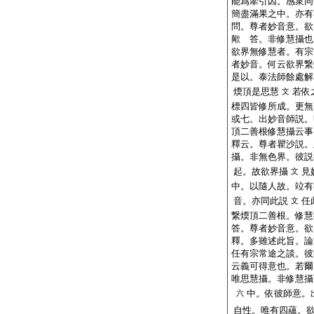
能爲牽引因。感衆同
簡盡滿果之中。亦有
問。尊者妙音意。欲
歟
答。非修慧攝也
欲界無修慧者。有宗
者妙音。何云欲界繋
是以。泰法師餘處解
煗頂是思慧
若依
文
標四皆修所成。更無
或七。出妙音師説。
頂二善根修慧攝云事
釋云。尊者瞿沙説。
攝。非無色界。彼説
起。故欲界攝
見
文
中。以隨人故。竝有
音。亦同此説
任
文
繋煗頂二善根。修慧
答。尊者妙音意。欲
釋。多雖述此旨。論
任有宗常途之談。彼
云義可得意也。若爾
唯思慧攝。非修慧攝
中。依彼師意。
六
自性。唯有四蘊。