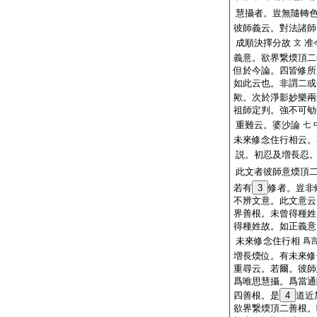
慧攝者。豈無隨轉
彼師義云。對法諸師
成順決擇分故
准
文
義意。欲界繋煗頂二
但於今論。四皆修所
如此云也。非謂二或
歟。次於淨影妙樂兩
祖師定判。強不可劬
重難云。婆沙論
七
未來修念住行相云。
説。初忍及増長忍
此文者彼師意煗頂
若有
3
修者。豈非
不辨文意。此文意云
界善根。未曾得種姓
得種姓故。如正義意
未來修念住行相
爲
増長煗位。有未來修
重尋云。若爾。彼師
爲唯思慧攝。爲當通
四善根。是
4
道近
欲界繋煗頂二善根。