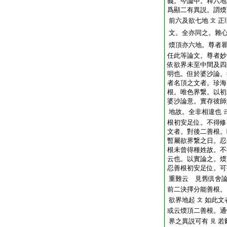
義。今論中。釋六地
爲顯二有異説。謂煗
前六及欲七地
正
文
文。全亦同之。雜
煗頂亦六地。尊者
任此等論文。尊者妙
依欲界未至中間及四
明也。但於婆沙論。
者名頂之文者。珍海
根。唯色界繋。以初
婆沙論意。實存彼師
地故。全非相違也
根初安足位。不得修
文者。對後二善根。
暫屬欲界繋之日。忍
根未曾得種姓故。不
云也。以實論之。煗
忍善根初安足位。可
重難云
見舊倶舍
前二決擇分能善根。
欲界地起
如此文
文
或云煗頂二善根。通
界之異説可有
若
見