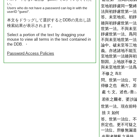
い。
至地初靜慮同一繋縛
Users who do not have a password can log in with the
法與初靜慮世第一法
userID "guest".
答。未至地劣。初靜
本文をドラッグして選択するとDDBの見出し語
雖與初靜慮世第一法
検索結果が表示されます。
世第一法。不與未至
靜慮世第一法。爲同
Select a portion of the text by dragging your
mouse to view all terms in the text contained in
不與未至地世第一法
the DDB. ・
論中。破未至等三地
義。亦述諸地不能互
Password Access Policies
至地世第一法雖與初
類因。上地故不修之
與未至地世第一法爲
不修之
爲言
問。世第一法位。可
得修之也
兩方。若
處
文。述色
善
七
ノ
ニ
若依之爾者。婆沙
世第一法。現在前時
捨
如何
文
答。世第一法位。不
所定也。更不可疑之
一法位。所修無漏道
生聖者雜亂之過哉