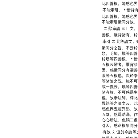
此四善根。能感色界
不能牽引。＊憎背
此四善根。能感色界
不能牽引衆同分故。
顯宗論
文。
文
三十
善根。厭背諸有。於
牽引
此等論文。
文
衆同分之旨。不云於
類。明知。煗等四善
於煗等四善根。＊憎
五根云難者。厭背諸
因。感衆同分有漏善
眼等五根也。次於泰
等諸論之説。強不可
或一義云。煗等四善
諸有故。不可感爲生
也。故泰法師。釋此
異熟等之論文云。此
感色界五蘊異熟。故
五陰。然爲助滿。作
心心所法。色觸二處
引因。感命根衆同分
有故
但於今論等
文