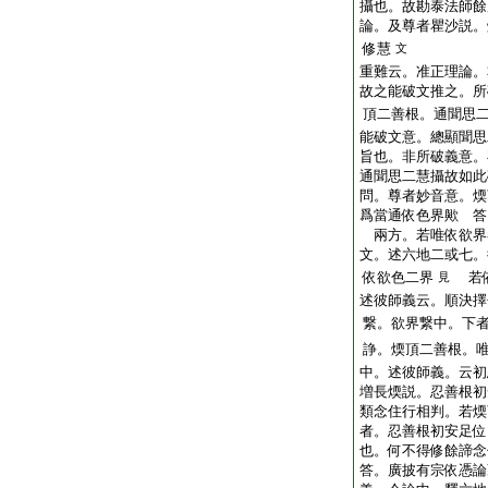
攝也。故勘泰法師餘
論。及尊者瞿沙説。
修慧
文
重難云。准正理論。
故之能破文推之。所
頂二善根。通聞思
能破文意。總顯聞思
旨也。非所破義意。
通聞思二慧攝故如此
問。尊者妙音意。煗
爲當通依色界歟
答
兩方。若唯依欲界
文。述六地二或七。
依欲色二界
若依
見
述彼師義云。順決擇
繋。欲界繋中。下
諍。煗頂二善根。
中。述彼師義。云初
増長煗説。忍善根初
類念住行相判。若煗
者。忍善根初安足位
也。何不得修餘諦念
答。廣披有宗依憑論