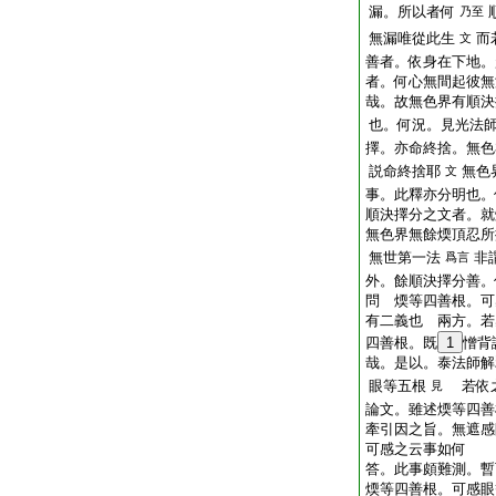
漏。所以者何
乃至
無漏唯從此生
而
文
善者。依身在下地。
者。何心無間起彼無
哉。故無色界有順決
也。何況。見光法
擇。亦命終捨。無色
説命終捨耶
無色
文
事。此釋亦分明也。
順決擇分之文者。就
無色界無餘煗頂忍所
無世第一法
非
爲言
外。餘順決擇分善。
問
煗等四善根。可
有二義也
兩方。若
四善根。既
1
憎背
哉。是以。泰法師解
眼等五根
若依之
見
論文。雖述煗等四善
牽引因之旨。無遮感
可感之云事如何
答。此事頗難測。暫
煗等四善根。可感眼