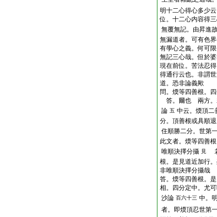
明十二心得心多少云
位。十二心内容得三
無覆無記。由昇進
無漏道者。可有色界
有學心之義。何可限
無記三心哉。但於婆
現在前位。苦法忍得
得通行云也。非謂世
道。恐非論義歟
問。煗等四善根。四
答。爾也
兩方。
論
中云。煗頂二
五
分。頂善根或具順退
住順勝二分。世第
此文者。煗等四善根
唯順決擇分攝
若
見
根。是見道近加行。
非唯順決擇分攝哉
答。煗等四善根。是
相。四分定中。尤可
沙論
中。
百六十三
者。即煗頂忍世第