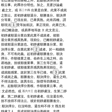
:
生位除煗等四善根之外。起餘順決擇分善
:
根云事。此釋亦分明也。加之。見婆沙論處
:
處之文。或
出業是自業。此業不成就
百二十四
:
之類云。若初靜慮順退分。順勝進分。順決擇
:
分等業。已現在前。已牽異熟。此有四種。謂
:
順現法
1
受等如前説。果正現前。此業已失。
:
由已離染故。或易界地等故
此文意云。
文
:
初靜慮順退分業自業此業不成就者。彼順
:
退分業所感異熟果。現前位。已離初靜慮染。
:
捨彼順退分業故也。初靜慮順勝進分業。順
:
決擇分業。自業此業不
2
成者。於一相續依
:
身。不可有此義。起初靜慮順勝進分。順決
:
擇分。作順後業之後。命終生上地之時。由
:
易地故。捨彼順後業畢。第三生等已後。還
:
生初靜慮。彼順後業所感異熟果現前位。不
:
成就能感業。故於第三生等已後。有
3
此業
:
不成就之義。順勝進分。順決擇分。還生之時。
:
不得法故也。故異生位。除煗等四善根之
:
外。起餘順決擇分善根。作順後業云事。此
:
文必然也。或
出初靜慮沒。生第二靜
百六十三
:
慮。第二靜慮沒。生初靜慮者。往沒還生時。
:
捨不捨得不得法云。彼於初靜慮順勝進分。
:
順決擇分。往沒時捨。還生時不得
既生初
文
:
靜慮之人。所成就順決擇分善根故。非煗