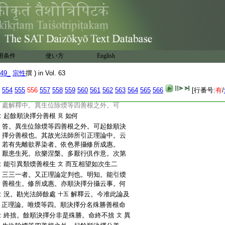
:
之者。淨定分四種之時。能順無漏。名順決
:
擇分。異生位除煗等四善根之外。能順無
:
漏之類難有哉。是以。見今論餘處
文。破
七
:
有餘師。唯從共相作意無間。聖道現前。聖
:
道無間亦唯能起共相作意云義云。若依
:
第二第三第四靜慮。證入正性離生。聖道無
用条件
使い方
English
:
間起何作意
非於彼地。已有曾得共相
乃至
49_
宗性
撰 ) in Vol. 63
:
作意。異於曾得順決擇分
若異生位除煗
文
:
等四善根之外。起餘順決擇分善根者。寧
554
555
556
557
558
559
560
561
562
563
564
565
566
[行番号:
有
/
:
可有此能破哉
若依之爾者。光法師餘
:
處解釋中。異生位除煗等四善根之外。可
:
起餘順決擇分善根
如何
見
:
答。異生位除煗等四善根之外。可起餘順決
:
擇分善根也。其故光法師所引正理論中。云
:
若有先離欲界染者。依色界攝修所成惠。
:
厭患生死。欣樂涅槃。多厭行倶作意。次第
:
能引異類煗善根生
而互相望如次生二
文
:
三三一者。又正理論定判也。明知。能引煗
:
善根生。修所成惠。亦順決擇分攝云事。何
:
況。勘光法師餘處
解釋云。今准此論及
十五
:
正理論。唯煗等四。順決擇分名殊勝善根命
:
終捨。餘順決擇分非是殊勝。命終不捨
異
文