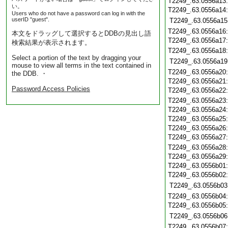
T2249_.63.0556a13
い。
T2249_.63.0556a14
Users who do not have a password can log in with the
userID "guest".
T2249_.63.0556a15
T2249_.63.0556a16
本文をドラッグして選択するとDDBの見出し語
T2249_.63.0556a17
検索結果が表示されます。
T2249_.63.0556a18
Select a portion of the text by dragging your
T2249_.63.0556a19
mouse to view all terms in the text contained in
T2249_.63.0556a20
the DDB. ・
T2249_.63.0556a21
Password Access Policies
T2249_.63.0556a22
T2249_.63.0556a23
T2249_.63.0556a24
T2249_.63.0556a25
T2249_.63.0556a26
T2249_.63.0556a27
T2249_.63.0556a28
T2249_.63.0556a29
T2249_.63.0556b01
T2249_.63.0556b02
T2249_.63.0556b03
T2249_.63.0556b04
T2249_.63.0556b05
T2249_.63.0556b06
T2249_.63.0556b07