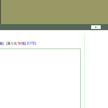
無
] [返り点:
無
/
有
]
[CITE]