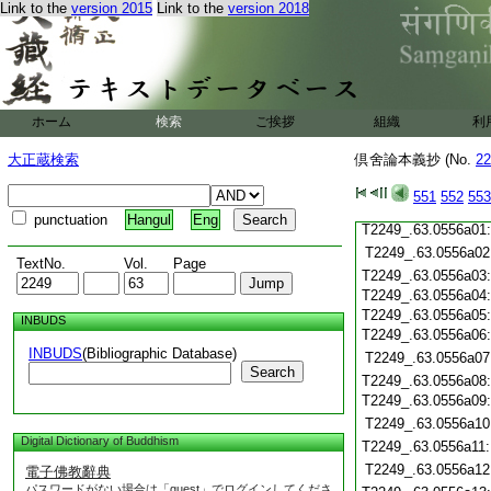
Link to the
version 2015
Link to the
version 2018
T2249_.63.0555c20
T2249_.63.0555c21
T2249_.63.0555c22
T2249_.63.0555c23
T2249_.63.0555c24
T2249_.63.0555c25
ホーム
検索
ご挨拶
組織
利
T2249_.63.0555c26
大正蔵検索
倶舍論本義抄 (No.
22
T2249_.63.0555c27
T2249_.63.0555c28
551
552
553
T2249_.63.0555c29
punctuation
Hangul
Eng
T2249_.63.0556a01
T2249_.63.0556a02
TextNo.
Vol.
Page
T2249_.63.0556a03
T2249_.63.0556a04
T2249_.63.0556a05
INBUDS
T2249_.63.0556a06
INBUDS
(Bibliographic Database)
T2249_.63.0556a07
Search
T2249_.63.0556a08
T2249_.63.0556a09
T2249_.63.0556a10
Digital Dictionary of Buddhism
T2249_.63.0556a11
T2249_.63.0556a12
電子佛教辭典
パスワードがない場合は「guest」でログインしてくださ