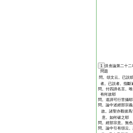
1
倶舍論第二十二
問題
問。頌文云。已説
者。已説者。指斷
問。付四諦名言。唯
有何故耶
問。道諦可行苦攝耶
問。論中述經部宗義
故。諸聖亦觀彼爲
意。如何破之耶
問。經部宗意。無色
問。論中引有頌云。