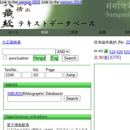
Link to the
version 2015
Link to the
version 2018
ホーム
検索
ご挨拶
組織
利
大正蔵検索
倶舍論本義抄 (No.
22
519
520
521
点:
無
/
有
]
[CITE]
punctuation
Hangul
Eng
TextNo.
Vol.
Page
INBUDS
INBUDS
(Bibliographic Database)
Search
Digital Dictionary of Buddhism
電子佛教辭典
パスワードがない場合は「guest」でログインしてくださ