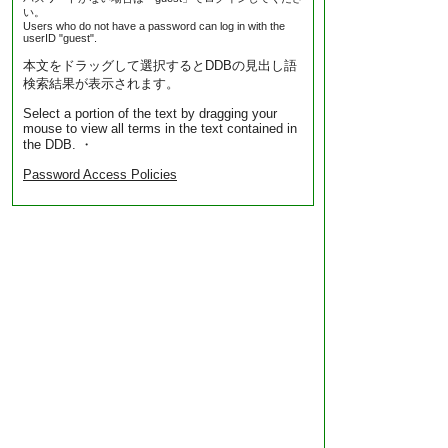
い。
Users who do not have a password can log in with the
userID "guest".
本文をドラッグして選択するとDDBの見出し語
検索結果が表示されます。
Select a portion of the text by dragging your
mouse to view all terms in the text contained in
the DDB. ・
Password Access Policies