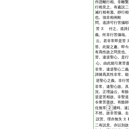
作證離行相。非離繋
行相見之。有處説二
滅行相有濫。靜行相
也。強非相例歟
問。道諦可行苦攝耶
苦
付之。道諦是
文
義。何非行苦攝哉。
云。若非常即是苦
答。此疑之趣。即今
有爲性故之問意也。
苦。違逆聖心。是行
心。由此能引衆苦
非常。違逆聖心二義
諦雖爲其性非常。能
逆聖心之義。非行
非常。違聖心故。具
況。正理論云。有餘
逆是苦相故。非聖道
令衆苦盡故。有餘師
住無常
2
通時。違
不然。故非苦攝。去
説苦。理亦無失
文
二有説意。亦以別故