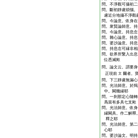
問。不淨觀可攝初二
問。斷初靜慮煩惱。
慮近分地攝不淨觀
問。今論意。依身在
問。衆賢論師意。持
問。今論意。持息念
問。雜心論意。持息
問。婆沙論意。持息
問。持息念可縁非相
問。欲界所繋入出息
位悉滅歟
問。論文云。謂要身
正現前
爾者。
文
問。下三靜慮無漏心
問。光法師意。於羯
中。闕幾縁耶
問。一刹那定心隨轉
爲當有多具七支歟
問。光法師意。依身
縁闕具。作二解釋
釋之耶
問。光法師意。第二
心耶
問。婆沙論文。明持