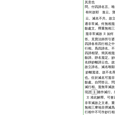
其意也
問。付四諦名言。唯
有何故耶
進云。寶
云。滅名不共。故
通非常滅。何無相濫
餘處文。釋重無相三
濫非常滅故
如何
文
答。見寶法師所引婆
四諦各有四行相之中
行相。爲四諦名。不
四諦相望。簡其相濫
餘諦。靜名濫定。妙
名靜妙離諦云也。故
故立諦名。滅名唯顯
妙離濫道。故不名
也。但於滅名可濫非
餘處。自問答云。問
滅行相。濫無常滅故
現證
1
雖作滅行。
准此解釋。可會
文
非常滅故之文者。重
無相三摩地非擇滅爲
行相中不可作妙行相