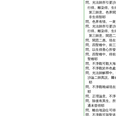
問。光法師所引婆沙
行得。離染得。生
第三師意。色界聞
非生得類耶
問。色界有情。一衆
問。光法師所引婆沙
行得。離染得。生
第三師意。聞思二
問。聞思二惠。現在
問。四聖種中。前三
問。以生得善心所發
問。四聖種中。得前
聖種耶
問。不淨觀可觀大海
問。不淨觀於外色處
問。光法師解釋中。
沙論二師異説。爾
耶
問。不淨觀唯縁現在
耶
問。正理論意。不淨
問。除後有異生。所
通未曾得耶
問。離自地染位可得
問。不淨觀可與聖道