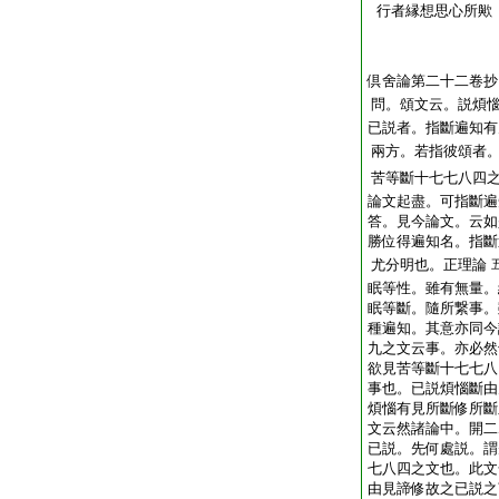
行者縁想思心所歟
倶舍論第二十二卷抄
問。頌文云。説煩
已説者。指斷遍知有
兩方。若指彼頌者
苦等斷十七七八四
論文起盡。可指斷遍
答。見今論文。云如
勝位得遍知名。指斷
尤分明也。正理論
眠等性。雖有無量。
眠等斷。隨所繋事。
種遍知。其意亦同今
九之文云事。亦必然
欲見苦等斷十七七八
事也。已説煩惱斷由
煩惱有見所斷修所斷
文云然諸論中。開二
已説。先何處説。謂
七八四之文也。此文
由見諦修故之已説之