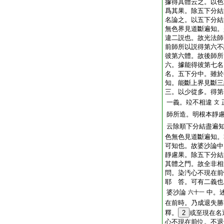
據得其體云之。以色
爲其果。除五下分結
名論之。以五下分結
無色界見道斷遍知。
違二説也。故光法師
前師所以説得第六不
彼第六體。故後師所
六。據能得彼第七名
名。五下分中。雖於
知。能斷上界見斷三
三。以少從多。得第
一義。竝不相違
文
師所造。明根本靜
云除順下分結盡遍
色無色見道斷遍知。
可知也。故婆沙論中
靜慮果。除五下分結
其體之門。故全非相
問。染汚心不現在前
耶
答。可有二義也
婆沙論
中。
六十一
在前時。乃成退失勝
釋。
2
或至現在名
心不現在前位。不退