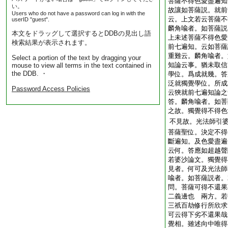
菩薩不得色愛盡遍知
い。
故讓如菩薩説。就前
Users who do not have a password can log in with the
云。上文若云菩薩不
userID "guest".
麟角喩者。如菩薩説
本文をドラッグして選択するとDDBの見出し語
上未述菩薩不得色愛
検索結果が表示されます。
前七遍知。云如菩薩
重難云。麟角喩者。
Select a portion of the text by dragging your
知論云事。猶未取信
mouse to view all terms in the text contained in
the DDB. ・
學位。爲成就幾。答
泛就獨覺學位。所成
Password Access Policies
云狹就前七遍知論之
答。麟角喩者。如菩
之故。獨覺得不得色
不見故。光法師引
菩薩聖位。決定不得
斷遍知。及色愛盡遍
云何。答應如超越聲
若婆沙論文。獨覺得
見者。何可及光法師
喩者。如菩薩説者。
問。菩薩可得不還果
二義邊也
兩方。若
三祇百劫修行所欣求
可云得下劣不還果哉
覺相。雖述向中唯得