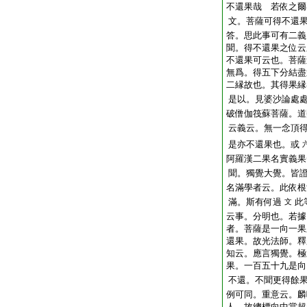
不還果哉
若依之爾
文。菩薩可得不還
答。思此事可有二義
聞。得不還果之位云
不還果可云也。菩薩
無爲。得五下分結盡
二縁故也。其得果縁
是以。見婆沙論處
破僧伽筏蘇菩薩。道
云義云。無一念頂
是亦不還果也。或
阿羅漢二果名實義果
聞。獨覺大覺。皆
名滿學者云。此依根
滿。斯有何過
此
文
云事。分明也。若據
者。菩薩是一向一果
還果。故光法師。釋
知云。應言獨覺。極
果。一百五十九是向
不還。不聞更得餘
例可同。重意云。麟
人。故總標向中當超