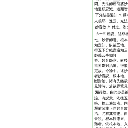
問。光法師所引婆沙
地道類忍滅。道類智
下分結盡遍知
爾
文
人義耶
進云。光法
妙音故
付之。依
文
所説。述尊
六十三
七。妙音師意。根本
知定知。依後五地。
得五下分結盡遍知云
師義云事如何
答。妙音師意。依後
欲界斷對治道。得欲
定故。今論中。述妙
者妙音説。根本地。
斷對治。諸有先離欲
見諦時。於欲界繋見
漏得故。由此亦是
論。有説意。依後五
時。捨五遍知者。同
釋前師非正同妙音故
治。尤有其謂也。但
音説。根本靜慮果。
難者。依根本地。入