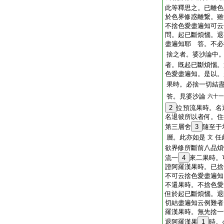
此等釋思之。已離色
於色界修惑離繋。雖
不捨色愛盡遍知可云
問。起已斷煩惱。退
盡遍知耶
答。不必
捨之者。婆沙論中
者。既起已斷煩惱。
色愛盡遍知。是以。
果時。必捨一切結
答。見婆沙論
六十一
2
位預流果時。名
名退彼所以者何。住
第三層舍
3
隨至于
層。此亦如是
任
文
欲界修所斷前八品煩
流一
4
來二果時。
證阿羅漢果時。已捨
不可云捨色愛盡遍知
不還果時。不捨色愛
但於起已斷煩惱。退
切結盡遍知云例難者
羅漢果時。無先捨一
退阿羅漢果
1
時。