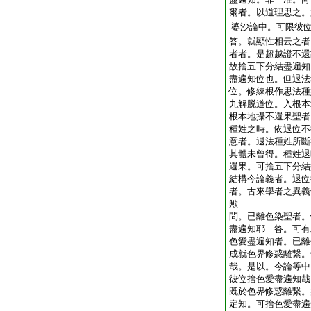
爾者。以道理思之。
婆沙論中。可限彼
答。就顯性相云之者
者者。是超越證不還
故捨五下分結盡遍知
盡遍知位也。但退法
位。修練根作思法種
九解脱道位。入根本
根本地攝不還果聖者
種姓之時。依退位不
意者。退法種姓所斷
其體未曾得。種姓退
還果。可捨五下分結
結構今論義者。退位
者。古來學者之異義
歟
問。已離色染聖者。
盡遍知耶
答。可有
色愛盡遍知者。已離
成就色界修惑離繋。
哉。是以。今論等中
彼位捨色愛盡遍知哉
既於色界修惑離繋。
定知。可捨色愛盡遍