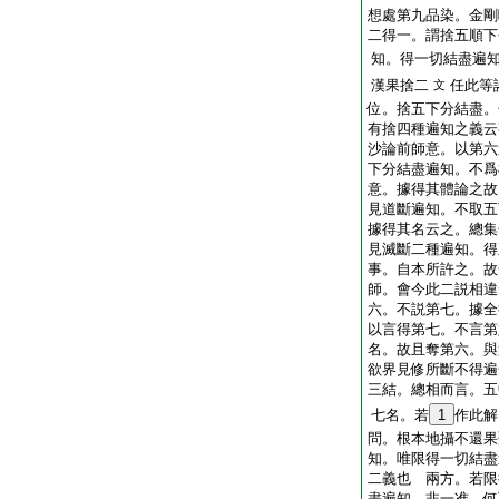
想處第九品染。金剛
二得一。謂捨五順下
知。得一切結盡遍
漢果捨二
任此等
文
位。捨五下分結盡。
有捨四種遍知之義云
沙論前師意。以第六
下分結盡遍知。不爲
意。據得其體論之故
見道斷遍知。不取五
據得其名云之。總集
見滅斷二種遍知。得
事。自本所許之。故
師。會今此二説相違
六。不説第七。據全
以言得第七。不言第
名。故且奪第六。與
欲界見修所斷不得遍
三結。總相而言。五
七名。若
1
作此解
問。根本地攝不還果
知。唯限得一切結盡
二義也
兩方。若限
盡遍知。非一准。何