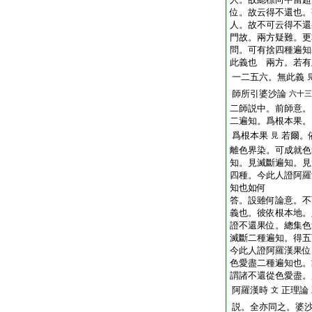
位。故云得不還也。
人。故不可云得不還
門故。兩方疑難。更
問。可有捨四種遍知
此義也
兩方。若有
一二五六。無此義
師所引婆沙論
六十三
二師説中。前師意。
二遍知。爲根本果。
爲根本果
若爾。
見
離色界染。可成就色
知。見滅斷遍知。見
四種。今此人證阿羅
知也如何
答。設雖何論意。不
義也。彼依根本地。
證不還果位。總集色
滅斷二種遍知。得五
今此人證阿羅漢果位
色愛盡二種遍知也。
謂諸不還從色愛盡。
阿羅漢時
正理論
文
説。全亦同之。婆