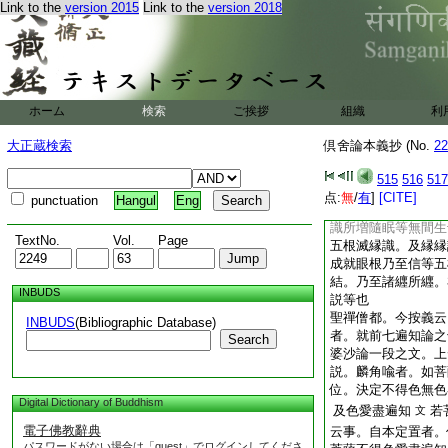
尤以有疑。其例證亦
Link to the
version 2015
Link to the
version 2018
答。上地無漏道。非
諍。性相之所定。是
第四靜慮。起下三靜
得果位擬擬。修前品
喩獨覺。一百六十心
ホーム
検索
ご挨拶
組織
利
可然。婆沙論中。外
盡定。三十四念中間
大正蔵検索
倶舍論本義抄 (No.
22
迦濕彌羅國。毘婆沙
可爾哉
次。就大旨
515
516
517
事。其例非一。如
点:
無
/
有
]
[CITE]
punctuation
Hangul
Eng
根滅縁識所増隨眠等
識所増隨眠等無間生
TextNo.
Vol.
Page
五根滅縁識。及縁縁
成就眼根乃至信等五
結。乃至諸纒所纒。
INBUDS
説等也
聖禪僧都。今按義云
INBUDS
(Bibliographic Database)
者。就前七遍知論之
Search
婆沙論一段之文。上
説。麟角喩者。如菩
位。決定不得色無色
Digital Dictionary of Buddhism
及色愛盡遍知
若
文
電子佛教辭典
云事。自本定置者。
パスワードがない場合は「guest」でログインしてくださ