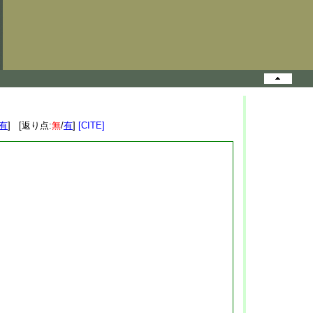
有
] [返り点:
無
/
有
]
[CITE]