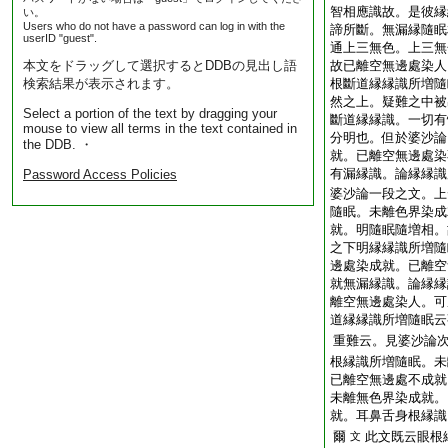
智相應識故。是彼縁
い。
Users who do not have a password can log in with the
諦所斷。無漏縁隨眠
userID "guest".
通上三無色。上三無
本文をドラッグして選択するとDDBの見出し語
故已離空無邊處染人
検索結果が表示されます。
根斷道縁縁識所増隨
然之上。疑難之中被
Select a portion of the text by dragging your
斷道縁縁識。一切有
mouse to view all terms in the text contained in
分明也。但於婆沙論
the DDB. ・
就。已離空無邊處染
有漏縁識。論縁縁識
Password Access Policies
婆沙論一段之文。上
隨眠。未離色界染成
就。明隨眠隨増相。
之下明縁縁識所増隨
邊處染成就。已離空
就無漏縁識。論縁縁
離空無邊處染人。可
道縁縁識所増隨眠云
重難云。見婆沙論
根縁識所増隨眠。未
已離空無邊處不成就
未離無色界染成就。
就。耳鼻舌身根縁識
爾
此文既云眼根
文