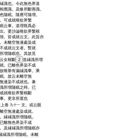
縁識也。今此無色界道
相應識。及修所斷善識。
色隨眠。隨應可隨増。
。可成就唯欲界繋
眠云事。道理既爲必
出。婆沙論唯欲界繋根
情。皆成就云文。此旨亦
。未離空無邊處染成
不成就云文者。暫就
所増隨眠也。其故見
云女根斷
2
造縁識所増
就。已離色界染不成
故唯擧有漏縁識畢。乘
眠。故云未離空無
無邊染不成就也。兼
識所増隨眠之時。已
成就唯欲界繋根斷
事。更非所遮也
次上卷
文。或云眼
九十一
離空無邊處染成就。
。縁縁識所増隨眠。
已離無色界染不成
。及縁縁識所増隨眠亦
縁縁識所増隨眠。未離