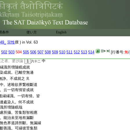
等無間生十五部心
爲言
婆沙論文哉
言。隨應可得意歟。耳鼻
滅縁識。及縁縁識。所増隨
亦爾。命意捨信等五根
用条件
使い方
English
所増隨眠。等無間所生心。
増隨眠。等無間所生心。
49_
宗性
撰 ) in Vol. 63
人。可成就唯欲界繋
502
503
504
505
506
507
508
509
510
511
512
513
514
[行番号:
無
/
増隨眠耶
答。可成就
之者。婆沙論
中
1
六十二
縁識所増隨眠成就
染成就。已離空無邊
無諍。不成就之
見
中。述唯欲界繋根斷道
。云一切有情皆成就
道縁縁識。一切有情。皆
邊處染人。何不成就
識所増隨眠哉
慮所攝。苦集類智相應
。能治未至地有漏斷
無色界道諦所斷。無漏縁
斷善識。可縁彼苦集類