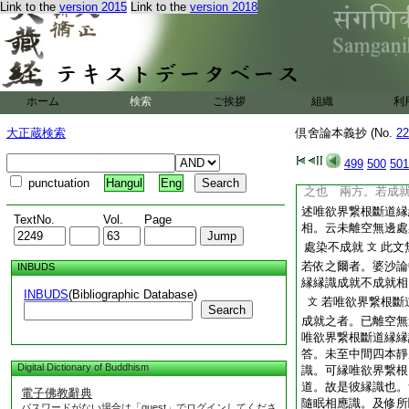
Link to the
version 2015
Link to the
version 2018
縁縁識所増隨眠。
今聊簡之趣。全不順
答。婆沙論。亦爾之
8
舌舌身意樂喜根
眠。等無間所生心云
ホーム
検索
ご挨拶
組織
利
滅縁識。及縁縁識。
對眼根滅縁縁識。所
大正蔵検索
倶舍論本義抄 (No.
22
云亦爾歟
問。已離空無邊處染
499
500
501
根斷道縁
9
云識所
punctuation
Hangul
Eng
之也
兩方。若成就
述唯欲界繋根斷道縁
TextNo.
Vol.
Page
相。云未離空無邊處
處染不成就
此文
文
若依之爾者。婆沙論
INBUDS
縁縁識成就不成就相
INBUDS
(Bibliographic Database)
若唯欲界繋根斷
文
Search
成就之者。已離空無
唯欲界繋根斷道縁縁
答。未至中間四本靜
Digital Dictionary of Buddhism
識。可縁唯欲界繋根
道。故是彼縁識也。
電子佛教辭典
隨眠相應識。及修所
パスワードがない場合は「guest」でログインしてくださ