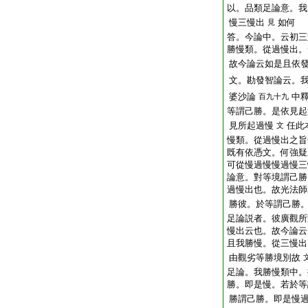
以。品類足論意。我
慢三慢出
如何
見
答。今論中。云初三
勝慢類。從過慢出。
故今論云如是且依
文。勘發智論云。
婆沙論
中
百九十九
等謂己勝。是依見起
見所起過慢
任此
文
慢類。從過慢出之旨
既有依憑文。何強疑
可從慢過慢慢過慢三
論意。對等境謂己勝
過慢出也。故光法師
勝彼。於等謂己勝
足論説者。彼廣觀所
慢出云也。故今論云
且我勝慢。從三慢出
由觀劣等勝境別故
足論。我勝慢類中。
勝。即是慢。若於等
勝謂己勝。即是慢