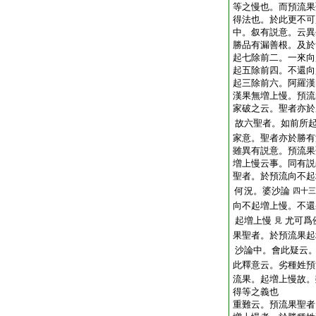
等之慢也。而預流果
得法也。於此更不可
中。叙有説意。云異
勝品有漏善根。及於
起七除前二。一來向
起五除前四。不還向
起三除前六。阿羅漢
漢果無増上慢。預流
家破之云。聖者亦於
故六聖者。如前所
家意。聖者亦於勝有
雖異有説意。預流果
増上慢云事。同有説
聖者。於預流向不起
何況。婆沙論
四十三
向不起増上慢。不還
起増上慢
尤可爲
見
果聖者。於預流果起
沙論中。會此疑云
此釋意云。劣種姓預
流果。起増上慢故。
得等之義也
重難云。預流果聖者