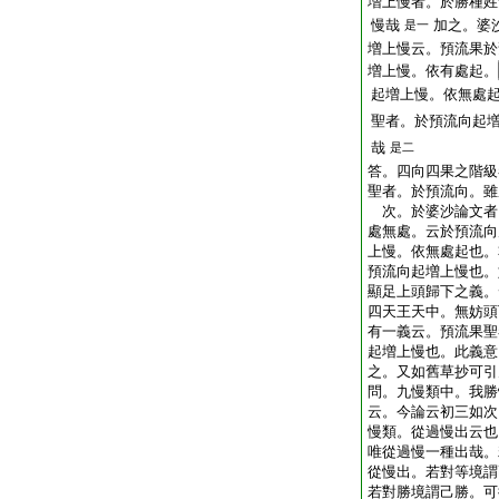
増上慢者。於勝種姓
慢哉
加之。婆
是一
増上慢云。預流果於
増上慢。依有處起。
起増上慢。依無處
聖者。於預流向起
哉
是二
答。四向四果之階級
聖者。於預流向。雖
次。於婆沙論文者
處無處。云於預流向
上慢。依無處起也。
預流向起増上慢也。
顯足上頭歸下之義。
四天王天中。無妨頭
有一義云。預流果聖
起増上慢也。此義意
之。又如舊草抄可引
問。九慢類中。我勝
云。今論云初三如次
慢類。從過慢出云也
唯從過慢一種出哉。
從慢出。若對等境謂
若對勝境謂己勝。可