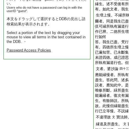
い。
縁生。述不受後有所
Users who do not have a password can log in with the
有。如此文者。我生
userID "guest".
生増上慢。不縁所
本文をドラッグして選択するとDDBの見出し語
爾者。同是我生已盡
検索結果が表示されます。
倶可縁所執有漏道行
作已辨。二徳所生増
Select a portion of the text by dragging your
行如何
mouse to view all terms in the text contained in
the DDB. ・
答。我生已盡。梵行
有。四徳所生増上慢
Password Access Policies
已遍知苦。已永斷集
未證四徳。成已證思
所執有漏道行也。但
文者。婆沙論
四十三
應能縁慢者。所執有
盡生。答此問。述多
説者。應知此中。是
唯修所斷。緑所盡生
能遍縁者。復次有漏
生。有餘師説。所執
故。此慢但縁能盡生
行已立等慢。不説縁
不違理故
寶法師
文
縁道及所盡生。
文