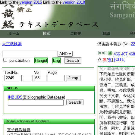
Link to the
version 2015
Link to the
version 2018
兩方。若通見修所
文。云由此證知。於
言有我。想心二倒。
倒。見苦所斷之旨。
慢者。唯可限見所斷
文廣釋我慢相。何不
ホーム
検索
ご挨拶
組織
利
答。正理論今文。廣
通見修所斷云事。道
大正蔵検索
倶舍論本義抄 (No.
22
文。上云於五取蘊執
爲我慢。下問如是七
466
467
468
皆通見修所斷。今此
点:
無
/
有
]
[CITE]
punctuation
Hangul
Eng
旨。分明也。而正理
於五取蘊執我我所心
TextNo.
Vol.
Page
下問如是七慢何所斷
慢邪慢。唯見所斷。
皆通二。正義意。成
INBUDS
旨。明知。今此我慢
於次下文者。今此我
INBUDS
(Bibliographic Database)
斷。不起類也。我想
Search
法故。可唯見苦所斷
此我慢唯限見所斷。
問。我生已盡等。四
Digital Dictionary of Buddhism
所執有漏道行耶
答
行也
兩方。若倶縁
電子佛教辭典
發智論文。明我生已
パスワードがない場合は「guest」でログインしてくださ