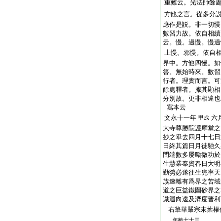
重難云。光法師餘
方他之言。從多分
應作是説。非一切慢
數習力故。依自相續
云。慢。過慢。慢過
上慢。邪慢。依自
界中。方他四慢。如
答。無始時來。數習
行者。理實而言。可
餘處釋者。據其顯相
分別故。更非相違也
寫本云
文永十一年
六
甲戌
大寺尊勝院護摩堂之
抄之畢去四月十七日
日終其篇日月徒馳久
問端數多屡勵微功於
生慧業奉資春日大明
勤勞必遂往生兜率天
族速離有爲界之苦域
道之巨益鐵圍砂界之
識迴向遠及濟度普利
右筆華嚴宗末葉權
年齡七十三