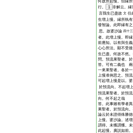
何故所起慢。但縁所
行。
1
非解云。縁
言我生已盡故
任
文
生増上慢。縁所執有
發智論。此即縁有之
思。故婆沙論
四十三
者。此増上慢。即縁
前應知。以有與生義
心心所法。顯不受後
生已盡。何故不然。
問。預流果聖者。於
答。可有二義也
兩
一來果聖者。各於一
上慢准例思之。預流
可起増上慢是以。婆
於預流向。不起増
預流果聖者。於預流
向。何不起之哉
答。此事雖有學者異
果聖者。於預流向。
論云於未證得殊勝徳
上慢。婆沙論。述増
謂得。未獲謂獲。未
此起慢。廣説如前。