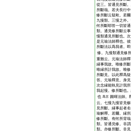
從三。皆通見所斷。
所斷哉。若夫長行中
修所斷云疑歟。若爾
九慢類。三慢之外。
何所斷耶答一切皆通
類。通見修所斷云事
慢類通見所斷也。次
是元瑜法師釋也。彼
所斷法以爲我者。即
修。九慢類通見修
重難云。元瑜法師釋
縁事我故。唯修所斷
唯縁所計我故。唯修
所斷見。以此釋爲疑
答。元瑜釋意。身見
次念縁能執見計我所
我起慢。修所斷也。
也
圓暉法師。
爲言
云。七慢九慢皆見修
見所斷。縁事起者名
瑜解釋。若爾。縁所
修所斷。有何所背哉
類。皆通見修。非謂
類。亦修所斷。非見