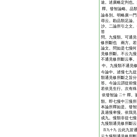
途。述廣略定判也。
釋。發智論略。品
論各別。明略廣一門
尋云。勘品類足論。
沙。二論所引之文。
答
問。九慢類。可通見
修所斷也
兩方。若
論文。問如是七慢何
見修所斷。不云九慢
不通見修所斷云事。
中。九慢類不通見
今論中。述慢七九從
類通見修所斷之旨分
答。今論云謂從前慢
若依見生行。次有殊
依發智論
釋。
二十
類。即七慢中三慢所
本論所釋如是。發智
及過慢卑慢。依我見
成九。慢類非從七慢
九慢類通見修所斷云
云此九皆
百九十九
云九慢類通見修所斷