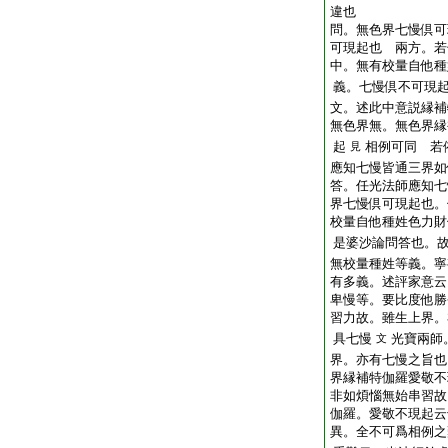
違也
問。無色界七慢倶可
可現起也
兩方。若
中。無有校量自他種
義。七慢倶不可現
文。述此中意説縁補
無色界無。無色界縁
起
相例可同
若依
見
應知七慢皆通三界如
答。任光法師應知七
界七慢倶可現起也。
校量自他種姓色力財
是婆沙論問答也。
無校量種姓等義。寧
有多義。述評家意云
卑慢等。要比度他勝
習力故。雖生上界。
具七慢
光寶兩師
文
界。亦有七慢之旨也
界縁補特伽羅愛敬不
非如煩惱無始串習故
伽羅。愛敬不現起云
異。全不可爲相例之