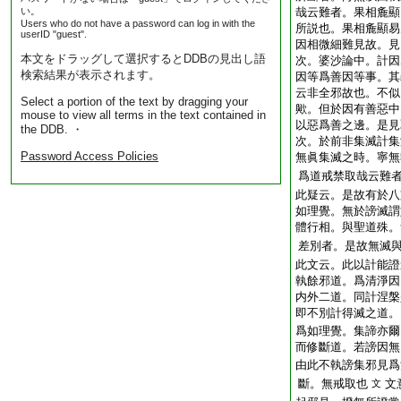
い。
哉云難者。果相麁顯
Users who do not have a password can log in with the
所説也。果相麁顯易
userID "guest".
因相微細難見故。見
本文をドラッグして選択するとDDBの見出し語
次。婆沙論中。計因
検索結果が表示されます。
因等爲善因等事。其
云非全邪故也。不似
Select a portion of the text by dragging your
歟。但於因有善惡中
mouse to view all terms in the text contained in
以惡爲善之邊。是見
the DDB. ・
次。於前非集滅計集
Password Access Policies
無眞集滅之時。寧無
爲道戒禁取哉云難
此疑云。是故有於八
如理覺。無於謗滅謂
體行相。與聖道殊。
差別者。是故無滅
此文云。此以計能證
執餘邪道。爲清淨因
内外二道。同計涅槃
即不別計得滅之道。
爲如理覺。集諦亦爾
而修斷道。若謗因無
由此不執謗集邪見爲
斷。無戒取也
文
文