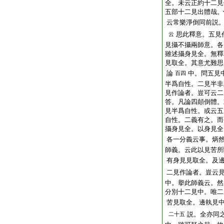
全。未云正約十二見
五部十二見出體哉。
云常樂淨倒同前説
思此釋意。五見
云
見攝不攝兩師意。各
雖述攝身見全。無釋
見取全。其意尤難思
論
中。問五見
百四
半爲自性。二見半非
見作論者。豈可云二
答。凡論四顛倒體。
見半爲自性。或云五
自性。二義有之。而
攝身見全。以身見全
各一分義云事。炳
師義。云此以見苦所
有身見見取全。及
二見作論者。豈云
中。擧此師義云。然
分別十二見中。唯二
苦見取全。邊執見
説。全亦同
二十五