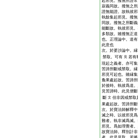
起邪見。撥無所證常
寂義同故。撥無之所
證無能證。故執彼邪
執餘集起邪見。撥無
同故。撥無之所斷義
能斷故。執彼邪見。
多類故。雖撥無正道
也。正理論中。道有
此意也
次。於婆沙論中。縁
禁取。可有
若有
見
現起之義者。亦可集
苦諦所斷戒禁取。縁
邪見可起也。雖縁集
麁果處起故。苦諦所
於後時。執彼爲道。
見苦諦時。此見便斷
斷
但非因戒禁取
文
果處起故。苦諦所斷
次。於寶法師解釋中
滅之時。以彼邪見爲
難者。執非滅爲滅。
邪見。爲如理覺者。
故寶法師。釋別計非
者。此是見取。若將