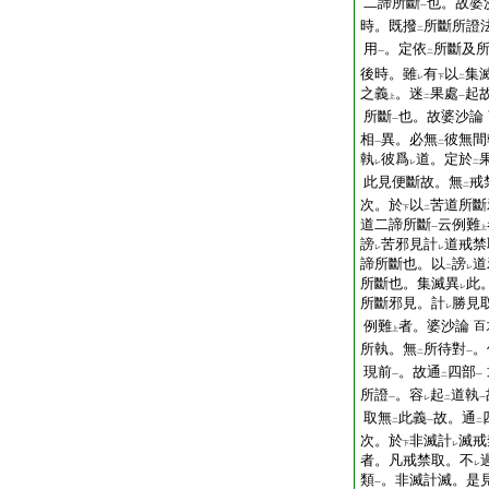
二諦所斷
也。故婆
一
時。既撥
所斷所證
二
用
。定依
所斷及
一
二
後時。雖
有
以
集
レ
下
二
之義
。迷
果處
起
上
二
一
所斷
也。故婆沙論
一
相
異。必無
彼無間
一
二
執
彼爲
道。定於
レ
レ
二
此見便斷故。無
戒
二
次。於
以
苦道所斷
下
二
道二諦所斷
云例難
一
上
謗
苦邪見計
道戒禁
レ
レ
諦所斷也。以
謗
道
二
レ
所斷也。集滅異
此
レ
所斷邪見。計
勝見
レ
例難
者。婆沙論
百
上
所執。無
所待對
。
二
一
現前
。故通
四部
一
二
一
所證
。容
起
道執
一
レ
二
一
取無
此義
故。通
二
一
二
次。於
非滅計
滅戒
下
レ
者。凡戒禁取。不
レ
類
。非滅計滅。是
一