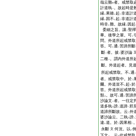
哉云難
者。戒禁取
甲
計道執
。故起時是
一
縁
果雖
起
非道計
レ
レ
二
縁
因不
起
非道計
レ
レ
二
時非
難。故縁
因起
レ
レ
委細之旨。讓
聖禪
二
畢。後學之輩。可
レ
問。外道所起戒禁取
答。可
通
苦諦所斷
レ
二
斷
者。披
婆沙論
一
二
二種
。謂内外道所
一
斷。外道起者。見
所起戒禁取。不
通
レ
者。戒禁取中。於
二
爾。外道豈不
起
於
レ
下
答。外道所起戒禁取
類
。故可
通
苦諦
上
レ
二
沙論文
者。一往定
一
道多執
謗
道諦
邪
下
二
一
道諦所斷故。云
外
二
婆沙論云。二執
謗
下
二
違
道。於
因果相
レ
二
一
永斷
何況。以
文
レ
下文
。云
此戒禁取