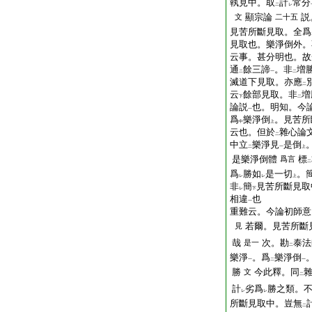
執見中。取
計
常分
二
レ
顯宗論
説
文
二十五
見苦所斷見取。全爲
見取也。樂淨倒外。
云事。甚分明也。故
通
餘三諦
。非
増
二
一
二
滅道下見取。亦應
二
云
餘部見取。非
増
下
二
論説
也。明知。今
一
爲
樂淨倒
。見苦所
中
上
云也。但於
雜心論
二
中立
樂淨見
是倒
二
一
上
是樂淨倒體
標
爲言
二
爲
勝如
是一切
。
レ
レ
上
非
簡
見苦所斷見取
レ
下
相違
也
一
重難云。今論初師意
若爾。見苦所斷
見
哉
次。勘
泰法
是一
二
樂淨
。爲
樂淨倒
一
二
一
勝
今此釋。同
文
二
計
劣爲
勝之類。
レ
レ
所斷見取中。豈無
二