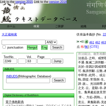
Link to the
version 2015
Link to the
version 2018
所斷邪見
。計
如理
一
二
二諦所斷
。例如
以
一
下
禁取
。通
苦道二諦
一
二
計
勝見取
。通
集
レ
一
中
計道戒禁取。通
道
二
禁取。亦可
滅諦所
二
ホーム
検索
ご挨拶
組織
利
答。戒禁取者。唯限
不
通
見滅二諦所
大正蔵検索
倶舍論本義抄 (No.
22
レ
二
正理
顯宗
四十七
二
461
462
463
不
可
異
求之
。
点:
有
/
無
]
[CITE]
レ
レ
一
punctuation
Hangul
Eng
種類非
一准
云難
二
一
上
所治能治。敵對相翻
TextNo.
Vol.
Page
治道品
之時。戒禁
一
不通
集滅二諦所斷
二
一
次於
非因計因戒禁
下
INBUDS
可
集諦所斷
云難
二
一
上
中即答
此問
。或云
INBUDS
(Bibliographic Database)
二
一
執
因從
常我倒
生
Search
レ
二
一
諦
故
。光法師釋
一
上
二
之文
云。是顯
非
一
下
レ
生。麁果處起故見苦
Digital Dictionary of Buddhism
常
。方起
因執
。
一
中
上
電子佛教辭典
意云。果麁顯易
見
レ
パスワードがない場合は「guest」でログインしてくださ