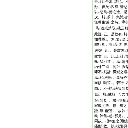
云
非
全邪
故也。
レ
二
一
歟。但於
因有
善惡
下
二
以
惡爲
善之邊。是
レ
レ
次。於
前非
集滅
乙
二
一
無眞集滅
之時。寧
一
爲
道戒禁取
哉云
レ
上
此疑
云。是故有
於
一
下
如理覺
。無
於
謗
上
三
レ
レ
體行相。與
聖道
殊
二
一
差別
者
。是故無
一
上
二
此文
云。此以
計
一
レ
二
執
餘邪道
。爲
清
二
一
二
内外二道。同計
涅
二
即不
別計
得滅之道
三
二
爲
如理覺
。集諦亦
中
上
而修
斷道
。若謗
二
一
二
由
此不
執
謗集邪
レ
下
二
斷。無
戒取
也
文
二
一
起
邪見
。撥
無所
中
上
寂義同故。撥
無之
證
無
能證
。故執
一
二
一
二
執
餘集
起
邪見
。
二
一
中
上
同故。撥
無之所斷
能斷
故。執
彼邪見
一
二