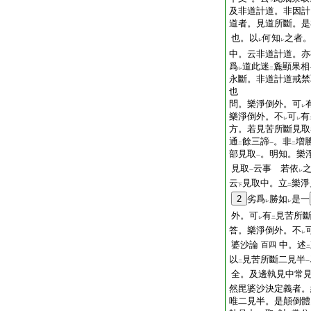
一
下
及非道計道。非因計
道者。見道所斷。是
也。以
何知
之者
レ
レ
中。云非道計道。亦
爲
道此迷
麁顯果相
レ
二
永斷。非道計道戒禁
也
問。樂淨倒外。可
レ
樂淨倒外。不
可
有
レ
レ
方。若見苦所斷見取
通
餘三諦
。非
増
二
一
二
部見取
。明知。樂
一
見取
云事
若依
一
レ
云
見取中。立
樂淨
下
二
2
劣爲
勝如
是一
レ
レ
外。可
有
見苦所
レ
二
答。樂淨倒外。不
レ
婆沙論
中。述
百四
二
以
見苦所斷二見半
二
一
全。及邊執見中常
然毘婆沙決定義者。
唯二見半。是顛倒體