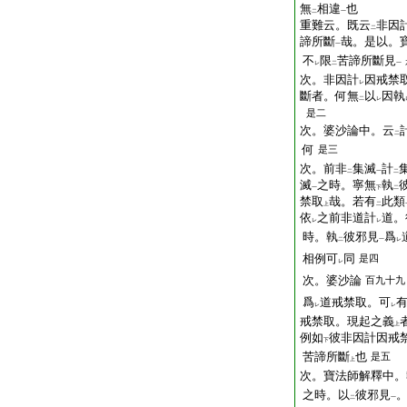
無
相違
也
二
一
重難云。既云
非因
二
諦所斷
哉。是以。
一
不
限
苦諦所斷見
レ
二
一
次。非因計
因戒禁
レ
斷者。何無
以
因執
二
レ
是二
次。婆沙論中。云
二
何
是三
次。前非
集滅
計
二
一
二
滅
之時。寧無
執
一
下
二
禁取
哉。若有
此類
上
二
依
之前非道計
道。
レ
レ
時。執
彼邪見
爲
二
一
レ
相例可
同
是四
レ
次。婆沙論
百九十九
爲
道戒禁取。可
レ
レ
戒禁取。現起之義
上
例如
彼非因計因戒
下
苦諦所斷
也
是五
上
次。寶法師解釋中。
之時。以
彼邪見
二
一