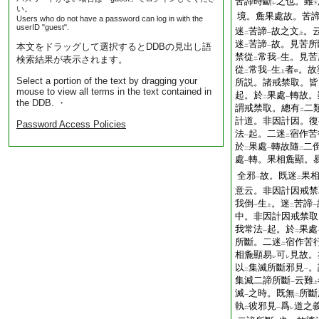
苦諦時斷
之也。雖
レ
下
い。
境。麁果處故。苦
Users who do not have a password can log in with the
userID "guest".
迷
苦諦
故之文
。
二
一
上
迷
苦諦
故。見苦所
本文をドラッグして選択するとDDBの見出し語
二
一
禁從
常我
生。見苦
検索結果が表示されます。
二
一
從
常我
生
者
。故
二
一
上
甲
Select a portion of the text by dragging your
所説。諸戒禁取。皆
mouse to view all terms in the text contained in
起。於
果處
轉故。
二
一
the DDB. ・
謂戒禁取。總有
二
二
計道。非因計因。復
Password Access Policies
法
起。二迷
宿作苦
一
二
於
果處
轉故隨
二
二
一
二
處
轉。果相麁顯。
一
全邪
故。既迷
果
一
二
意云。非因計因戒禁
我倒
生
。迷
苦諦
一
上
二
一
中。非因計因戒禁取
我常法
起。於
果處
一
二
所斷。二迷
宿作苦
二
相麁顯易
可
見故。
レ
レ
以
集滅所斷邪見
。
二
一
集滅二諦所斷
云難
一
上
滅
之時。既無
所斷
一
二
執
彼邪見
爲
道之
二
一
レ