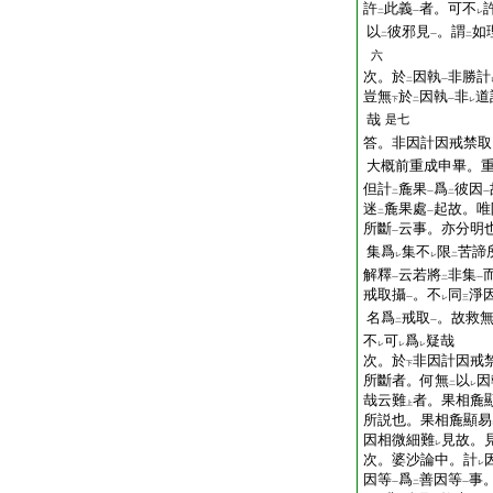
許
此義
者。可不
二
一
レ
以
彼邪見
。謂
如
二
一
二
六
次。於
因執
非勝計
二
一
豈無
於
因執
非
道
下
二
一
レ
哉
是七
答。非因計因戒禁取
大概前重成申畢。
但計
麁果
爲
彼因
二
一
二
一
迷
麁果處
起故。唯
二
一
所斷
云事。亦分明
一
集爲
集不
限
苦諦
レ
レ
二
解釋
云若將
非集
一
二
一
戒取攝
。不
同
淨
一
レ
三
名爲
戒取
。故救
二
一
不
可
爲
疑哉
レ
レ
レ
次。於
非因計因戒
下
所斷者。何無
以
因
二
レ
哉云難
者。果相麁
上
所説也。果相麁顯易
因相微細難
見故。
レ
次。婆沙論中。計
レ
因等
爲
善因等
事
一
二
一