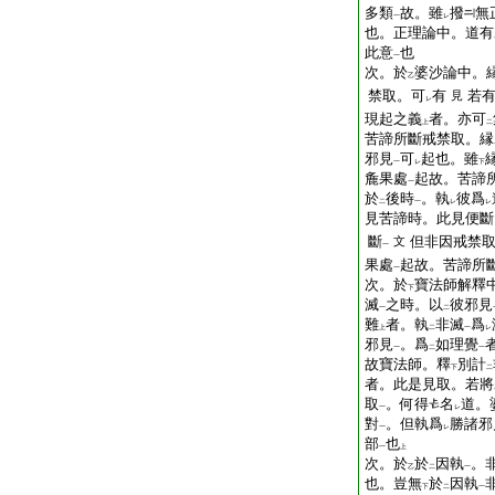
多類
故。雖
撥
無
一
レ
也。正理論中。道有
此意
也
一
次。於
婆沙論中。
乙
禁取。可
有
若
見
レ
現起之義
者。亦可
上
二
苦諦所斷戒禁取。縁
邪見
可
起也。雖
一
レ
下
麁果處
起故。苦諦
一
於
後時
。執
彼爲
二
一
レ
レ
見苦諦時。此見便斷
斷
但非因戒禁
文
一
果處
起故。苦諦所
一
次。於
寶法師解釋
下
滅
之時。以
彼邪見
一
二
難
者。執
非滅
爲
上
二
一
レ
邪見
。爲
如理覺
一
二
一
故寶法師。釋
別計
下
二
者。此是見取。若將
取
。何得
名
道。
一
レ
對
。但執爲
勝諸邪
一
レ
部
也
一
上
次。於
於
因執
。
乙
二
一
也。豈無
於
因執
下
二
一