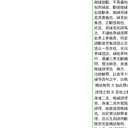
能縁故斷。不爲遍知
知所縁故。斷彼能縁
起故斷者。能縁所縁
是其實義也。縁見欲
集惑。正斷惑相也。
此旨。若縁見此諦爲
文。不攝他界縁惑釋
欲界上界雖異。同是
諦斷迷苦集諦惑云言
惑云一意存也。光法
界縁惑説。縁他界時
中。通據三界五斷總
問。寶法師意。身邊
唯縁諦理也
兩方。
法師解釋。以貪等十
縁等四句之中。出唯
獨頭無明
如此釋
文
諦理之類
若依之
見
身邊二見。唯縁諦理
答。身邊二見作我我
諦理。故親迷惑唯縁
也。但於寶法師釋者
理。且出互四諦所斷
限邪見疑獨頭無明。