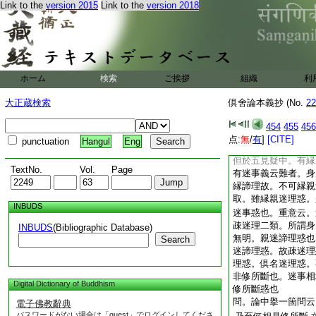
Link to the
version 2015
Link to the
version 2018
法師解釋。五見疑
五見疑中。有縁親迷
事義也如何
答。五見疑是唯見所
類也。故勘光法師處
見取。疑。前一後一
ホーム
検索
ご挨拶
組織
利
果因處起者。見苦集
果。是見滅道斷。此
大正蔵検索
倶舍論本義抄 (No.
22
斷
餘卷
云。
文
二
454
455
456
所斷○非是迷事等故
点:
無
/
有
]
[CITE]
punctuation
Hangul
Eng
等定判。見所斷惑。
但於五見疑中。有縁
TextNo.
Vol.
Page
有迷事義云難者。身
縁諦理故。不可縁親
取。雖縁親迷理惑。
INBUDS
迷事惑也。重意云。
疎迷理二類。所謂身
INBUDS
(Bibliographic Database)
無明。親迷諦理惑也
Search
迷諦理惑。故疎迷理
理惑。倶名迷理惑。
非修所斷也。迷事相
Digital Dictionary of Buddhism
修所斷惑也
問。論中擧一箇問云
電子佛教辭典
パスワードがない場合は「guest」でログインしてくださ