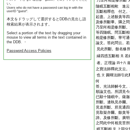
乃至何相是修所斷
い。
隨眠五斷相歟
進云
Users who do not have a password can log in with the
userID "guest".
五斷相釋也
付之。
起盡。上述餘貪等四
本文をドラッグして選択するとDDBの見出し語
及修所斷畢。隣之問
検索結果が表示されます。
乃至何相是修所斷。
等四隨眠。問五斷相
Select a portion of the text by dragging your
mouse to view all terms in the text contained in
相是修所斷。寧可通
the DDB. ・
論文。答此問云。若
見此所斷。餘名修
Password Access Policies
縁四惑五斷相
若
見
者。正理論
四十六
之寶法師釋此文云。
也
圓暉法師引此
文
何
答。光法師解今文。
順論文也。所謂見今
已顯十隨眠中。薩迦
所斷。邊執見亦爾。
見道所斷。邪見通四
見取疑亦爾。餘貪等
諦。及修所斷。廣明
之問此中何相見苦所
眠五斷相
上同分
見