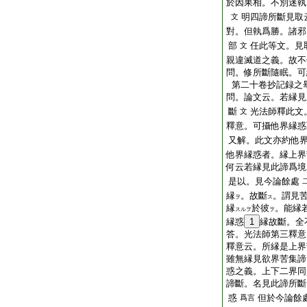
於因果相。不別迷執
明四諦所斷見取
文
對。但執爲勝。諸邪
部
任此等文。見
文
親違滅道之義。故不
問。修所斷隨眠。可
第二十卷抄記録之
問。論文云。若縁見
斷
光法師釋此文
文
釋意。可攝他界縁惑
又解。此文亦約他
他界縁惑者。縁上界
何云若縁見此諦爲境
是以。見今論餘處
縁
。故斷
。謂見
ヲ
ス
縁
於彼
。能縁
スルヲ
ヲ
縁惑
1
縁故斷。全
答。光法師第三釋意
釋意云。所縁是上界
雖無縁見欲界苦集諦
惑之義。上下二界同
諦斷。名見此諦所斷
惑
但於今論餘
爲言