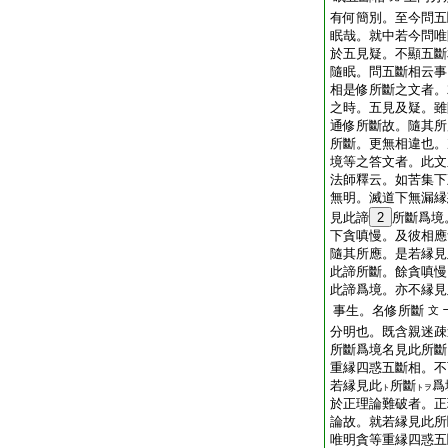
有何簡別。至今問五
眠哉。就中若今問唯
於五見疑。不顯五斷
隨眠。問五斷相云事
相是修所斷之文者。
之時。五見及疑。雖
通修所斷故。隨其所
所斷。更無相違也。
境等之答文者。此文
法師釋云。如苦集下
無明。滅道下無漏縁
見此諦
2
所斷爲境
下貪嗔慢。及彼相應
隨其所應。是若縁見
此諦所斷。餘貪嗔慢
此諦爲境。亦不縁見
事生。名修所斷
文
分明也。既含親迷疎
所斷爲境名見此所斷
重縁四惑五斷相。不
若縁見此
所斷
爲
ト
トヲ
於正理論難破者。正
論故。就若縁見此所
唯明貪等重縁四惑五