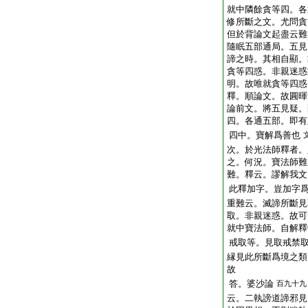
就中隣餘貪等四。各
修所斷之文。尤問貪
但於背論文起盡云難
隨眠五部通局。五見
諦之時。其相自顯。
貪等四惑。非親迷惑
明。故唯就貪等四惑
釋。順論文。故圓暉
論前文。將五見疑。
四。各通五部。即有
四中。寶解爲善也
次。於光法師釋者。
之。何況。寶法師難
難。釋云。謬解我文
此釋加字。豈加字
重難云。滅諦所斷見
取。非親迷惑。故可
就中寶法師。自解釋
戒取等。見取戒禁
縁見此所斷爲境之類
故
答。婆沙論
百九十九
云。二執謗道諦邪見