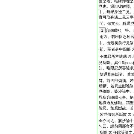
論之者。唯縁諦理之
見也。退勘彼解釋。
中。無擧身邊二見。
實可取身邊二見云事
問。頌文云。餘通
1
容隨眠歟
答。唯
兩方。若唯限忍所
中。出最初前行見修
部。聖者身中四部
不限忍所容隨眠
見
見所斷。異生斷
スルハ
知。唯限忍所容隨眠
餘通見修斷者。唯
答。前四部煩惱。若
所斷。若異生斷唯修
見修斷。婆沙論中。
忍所容隨眠云事。炳
地攝通見修斷。謂聖
智忍。如應斷故。若
習世俗智所斷故
文
全亦同之。婆沙論中
句云。謂前四部貪不
所斷
任此等論文
文