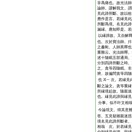
非爲痛也。故光法師
論師。謬解我文。謂
見此諦所斷。故以他
應作是言。若縁見此
所斷爲境。名見此諦
漏縁。應知即是。若
以縁諦故。又自解
也。次於寶法師。幷
之趣歟。人師異釋也
重難云。光法師釋。
述十隨眠五部通局。
分別四諦所斷之時。
之。貪等四隨眠。非
辨。故偏問貪等四隨
也
次。若縁見
其一
斷之論文。貪等重縁
所縁境起故。隨親迷
也。縁見此諦與縁見
分事。似不叶文相
今論現文。得其意
答。五見疑雖親迷惑
境名見此諦所斷者。
相哉
次。於若縁見
分別縁見此諦。與縁