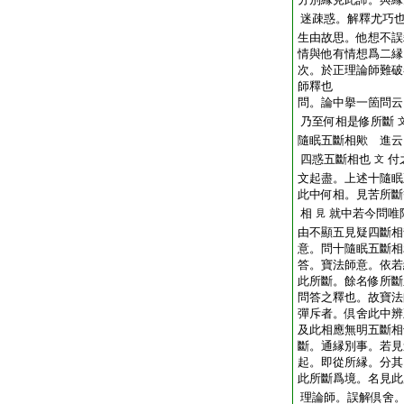
迷疎惑。解釋尤巧
生由故思。他想不誤
情與他有情想爲二縁
次。於正理論師難破
師釋也
問。論中擧一箇問云
乃至何相是修所斷
隨眠五斷相歟
進云
四惑五斷相也
付
文
文起盡。上述十隨眠
此中何相。見苦所斷
相
就中若今問唯
見
由不顯五見疑四斷相
意。問十隨眠五斷相
答。寶法師意。依若
此所斷。餘名修所斷
問答之釋也。故寶法
彈斥者。倶舍此中辨
及此相應無明五斷相
斷。通縁別事。若見
起。即從所縁。分其
此所斷爲境。名見此
理論師。誤解倶舍