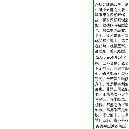
忍所容隨眠云事。炳
生身中五部之文者。
雖唯限前四部煩惱。
故。斷前四部煩惱之
斷。故據同時被斷之
也。故見婆沙論文。
身中。修所斷貪不善
此問有三義中。第二
在前時。總斷五部。
部差別。唯能總斷。
説彼。故不別説
文
惑。五部合斷。故發
不定句云。若異生斷
中。修所斷貪不善根
定句。云若異生斷修
身中。修所斷有漏無
部也。非謂云爾故以
惱。正爲見修不定句
重難云。異生斷惑。
煩惱。都無忍所容義
句哉。爲見修不定句
以。婆沙論中。出畢
謂前四部。貪不善根
彼異生斷以修所斷