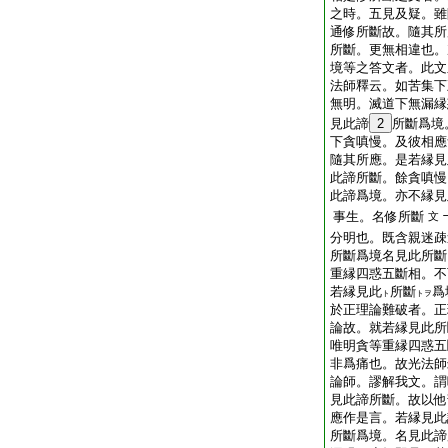
之時。五見及疑。雖
通修所斷故。隨其所
所斷。更無相違也。
境等之答文者。此文
法師釋云。如苦集下
無明。滅道下無漏縁
見此諦
2
所斷爲境
下貪嗔慢。及彼相應
隨其所應。是若縁見
此諦所斷。餘貪嗔慢
此諦爲境。亦不縁見
事生。名修所斷
文
分明也。既含親迷疎
所斷爲境名見此所斷
重縁四惑五斷相。不
若縁見此
所斷
爲
ト
トヲ
於正理論難破者。正
論故。就若縁見此所
唯明貪等重縁四惑五
非爲痛也。故光法師
論師。謬解我文。謂
見此諦所斷。故以他
應作是言。若縁見此
所斷爲境。名見此諦