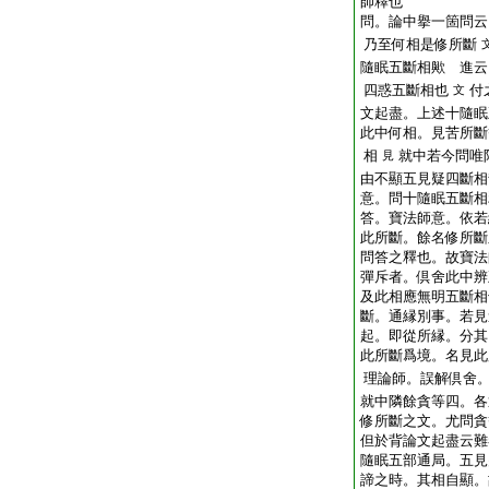
師釋也
問。論中擧一箇問云
乃至何相是修所斷
隨眠五斷相歟
進云
四惑五斷相也
付
文
文起盡。上述十隨眠
此中何相。見苦所斷
相
就中若今問唯
見
由不顯五見疑四斷相
意。問十隨眠五斷相
答。寶法師意。依若
此所斷。餘名修所斷
問答之釋也。故寶法
彈斥者。倶舍此中辨
及此相應無明五斷相
斷。通縁別事。若見
起。即從所縁。分其
此所斷爲境。名見此
理論師。誤解倶舍
就中隣餘貪等四。各
修所斷之文。尤問貪
但於背論文起盡云難
隨眠五部通局。五見
諦之時。其相自顯。