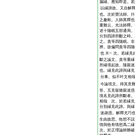
漏縁。應知即是。若
以縁諦故。又自解
也。次於寶法師。幷
之趣歟。人師異釋也
重難云。光法師釋。
述十隨眠五部通局。
分別四諦所斷之時。
之。貪等四隨眠。非
辨。故偏問貪等四隨
也
次。若縁見
其一
斷之論文。貪等重縁
所縁境起故。隨親迷
也。縁見此諦與縁見
分事。似不叶文相
今論現文。得其意
答。五見疑雖親迷惑
境名見此諦所斷者。
相哉
次。於若縁見
分別縁見此諦。與縁
迷疎惑。解釋尤巧
生由故思。他想不誤
情與他有情想爲二縁
次。於正理論師難破