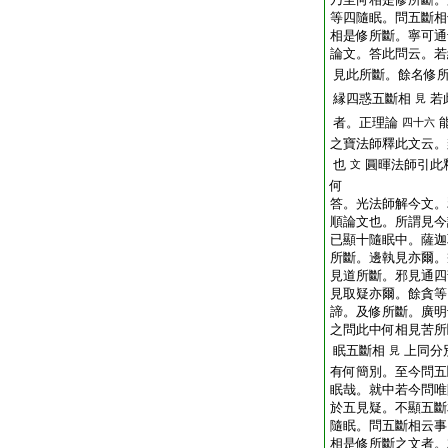
等四隨眠。問五斷相
相是修所斷。寧可通
論文。答此問云。若
見此所斷。餘名修
縁四惑五斷相
若
見
者。正理論
四十六
之寶法師釋此文云。
也
圓暉法師引此
文
何
答。光法師解今文。
順論文也。所謂見今
已顯十隨眠中。薩迦
所斷。邊執見亦爾。
見道所斷。邪見通四
見取疑亦爾。餘貪等
諦。及修所斷。廣明
之問此中何相見苦所
眠五斷相
上同分
見
有何簡別。至今問五
眠哉。就中若今問唯
於五見疑。不顯五斷
隨眠。問五斷相云事
相是修所斷之文者。