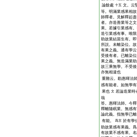
論餘處
文。云
十五
等。明滿業感果相故
師釋者。見解釋起盡
者。亦造善業等之文
果。若據引業感有。
造引業感有事。唯限
助故業結當生有。即
所説。未離染位。故
有果之義。通有學云
受後有者。已離染位
果之義。無造滿業助
故三乘無學。不受後
亦無相違也
重難云。勘惠暉法
感有能者。如無學有
果也
若論造業時
文
哉
答。惠暉法師。今釋
釋離隨眠業。無感有
論此義。指無學已離
有能。
於有學
爲言
助故業感有果義。爲
有故業不感有果。名