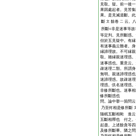
見取。疑。前一後一
果因處起者。見苦集
果。是見滅道斷。此
斷
餘卷
云。
文
二
所斷○非是迷事等故
等定判。見所斷惑。
但於五見疑中。有縁
有迷事義云難者。身
縁諦理故。不可縁親
取。雖縁親迷理惑。
迷事惑也。重意云。
疎迷理二類。所謂身
無明。親迷諦理惑也
迷諦理惑。故疎迷理
理惑。倶名迷理惑。
非修所斷也。迷事相
修所斷惑也
問。論中擧一箇問云
乃至何相是修所斷
隨眠五斷相歟
進云
五斷相釋也
付之。
起盡。上述餘貪等四
及修所斷畢。隣之問
乃至何相是修所斷。