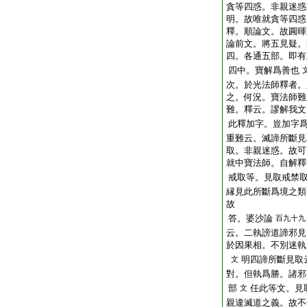
貪等四惑。非親迷惑
明。故唯就貪等四惑
釋。順論文。故圓暉
論前文。將五見疑。
四。各通五部。即有
四中。寶解爲善也
次。於光法師釋者。
之。何況。寶法師難
難。釋云。謬解我文
此釋加字。豈加字
重難云。滅諦所斷見
取。非親迷惑。故可
就中寶法師。自解釋
戒取等。見取戒禁
縁見此所斷爲境之類
故
答。婆沙論
百九十九
云。二執謗道諦邪見
於因果相。不別迷執
明四諦所斷見取
文
對。但執爲勝。諸邪
部
任此等文。見
文
親違滅道之義。故不