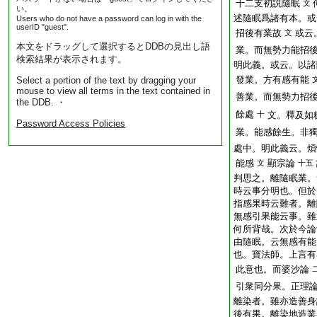
十二支初説隨眠
文
い。
述隨眠爲諸有本。或
Users who do not have a password can log in with the
userID "guest".
招後有業故
或云
文
本文をドラッグして選択するとDDBの見出し語
業。而無勢力能招
検索結果が表示されます。
明此義。或云。以諸
發業。方有感有能
Select a portion of the text by dragging your
mouse to view all terms in the text contained in
善業。而無勢力招
the DDB. ・
餘處
十
文。釋及如
Password Access Policies
業。能感餘生。非
處中。明此義云。煩
能感
顯宗論
文
十五
判思之。離隨眠業。
時云事分明也。但於
指感果時云難者。離
無感引果能云事。雖
何所背哉。次於今論
由隨眠。云無感有能
也。寶法師。上言有
此意也。而婆沙論
引衆同分果。正理
離染者。雖亦造善身
後有果。離染地造業