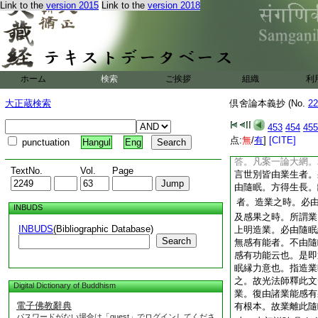
Link to the
version 2015
Link to the
version 2018
答。論造業時可云也
者。既云無感有能。
以。見今論餘處
十
離染地造業之旨。明
有能者。非造業時云
釋云。若據資助故業
ホーム
検索
ご挨拶
組織
利
學。由此三乘無學
大正蔵検索
倶舍論本義抄 (No.
22
結當生有。寧非指感
者。釋業由隨眠方得
453
454
455
業。無感有能。文相
点:
無
/
有
]
[CITE]
punctuation
Hangul
Eng
時
如何
見
答。凡案一論大網。
TextNo.
Vol.
Page
言世別皆由業生者。
由隨眠。方得生長。
者。造業之時。必
INBUDS
及感果之時。所謂業
INBUDS
(Bibliographic Database)
上明造業。必由隨眠
Search
無感有能者。不由隨
感有功能云也。是即
眠縁力意也。指造業
之。故光法師釋此文
Digital Dictionary of Buddhism
業。復由諸業能感有
電子佛教辭典
有根本。故業離此隨
パスワードがない場合は「guest」でログインしてくださ