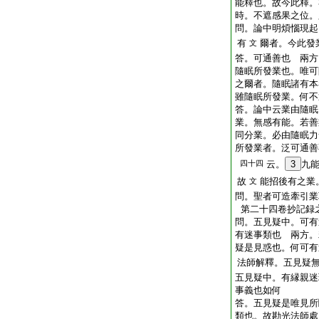
能釋也。故今此釋。
時。不遮感果之位。
問。論中明煩惱現起
有
爾者。今此發
文
答。可通善也
兩方
隨眠所發業也。唯可
之爾者。隨眠諸有本
雖隨眠所發業。何不
答。論中云業由隨眠
業。無感有能。若善
同分業。必由隨眠力
所發業者。泛可通善
四十四
云。
3
九
故
能招後有之業
文
問。聖者可造牽引業
第二十四卷抄記録
問。五見疑中。可有
有迷事類也
兩方。
疑是見惑也。何可有
法師解釋。五見疑
五見疑中。有縁親迷
事義也如何
答。五見疑是唯見所
類也。故勘光法師處