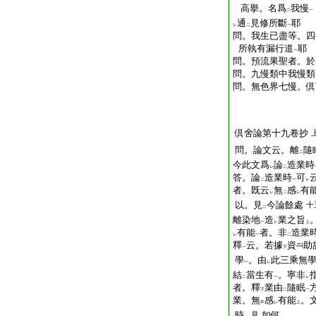
高擧。名爲
我慢
二
一
通
見修所斷
耶
レ
二
一
問。我生已盡等。四
所執有漏行道
耶
一
問。預流果聖者。於
問。九慢類中我慢類
問。無色界七慢。倶
倶舍論第十九卷抄
問。論文云。離
隨
二
今此文爲
論
造業時
レ
二
答。論
造業時
可
二
一
レ
者。既云
無
感
有
レ
二
レ
以。見
今論餘處
十
二
離染地
造
業之旨
一
レ
上
有能
者。非
造業
レ
一
二
釋
云。若據
資
助
一
下
學
。由
此三乘無
一
レ
結
當生有
。寧非
二
一
レ
者。釋
業由
隨眠
下
二
一
業。無
感
有能
。
中
レ
上
時
如何
見