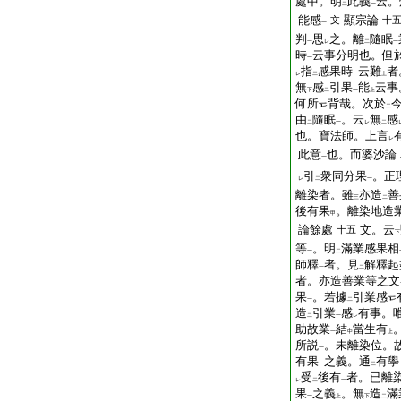
處中。明
此義
云。
二
一
能感
顯宗論
文
十
一
判
思
之。離
隨眠
一
レ
二
一
時
云事分明也。但
一
指
感果時
云難
者
レ
二
一
上
無
感
引果
能
云事
下
二
一
上
何所
背哉。次於
二
由
隨眠
。云
無
感
二
一
レ
二
也。寶法師。上言
レ
此意
也。而婆沙論
一
引
衆同分果
。正
レ
二
一
離染者。雖
亦造
善
三
二
後有果
。離染地造
甲
論餘處
文。云
十五
下
等
。明
滿業感果相
一
二
師釋
者。見
解釋起
一
二
者。亦造善業等之文
果
。若據
引業感
一
二
造
引業
感
有事。
二
一
レ
助故業
結
當生有
一
中
上
所説
。未離染位。
一
有果
之義。通
有學
一
二
受
後有
者。已離
レ
二
一
果
之義
。無
造
滿
一
上
下
二