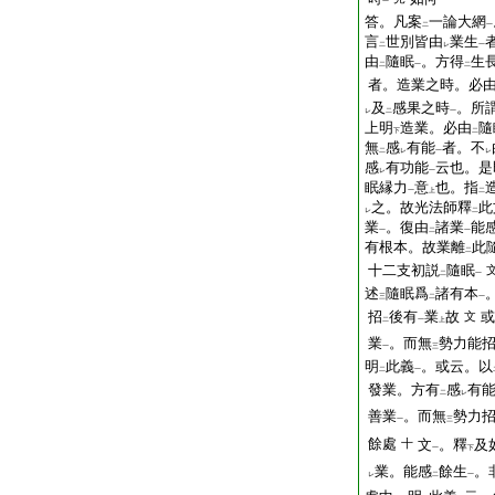
一
答。凡案
一論大網
二
一
言
世別皆由
業生
二
レ
一
由
隨眠
。方得
生
二
一
二
者。造業之時。必
及
感果之時
。所
レ
二
一
上明
造業。必由
隨
下
二
無
感
有能
者。不
二
レ
一
レ
感
有功能
云也。是
レ
一
眠縁力
意
也。指
一
上
二
之。故光法師釋
此
レ
二
業
。復由
諸業
能
一
二
一
有根本。故業離
此
二
十二支初説
隨眠
二
一
述
隨眠爲
諸有本
三
二
一
招
後有
業
故
或
文
二
一
上
業
。而無
勢力能
一
三
明
此義
。或云。以
二
一
發業。方有
感
有
二
レ
善業
。而無
勢力
一
三
餘處
十
文
。釋
及
一
下
業。能感
餘生
。
レ
二
一