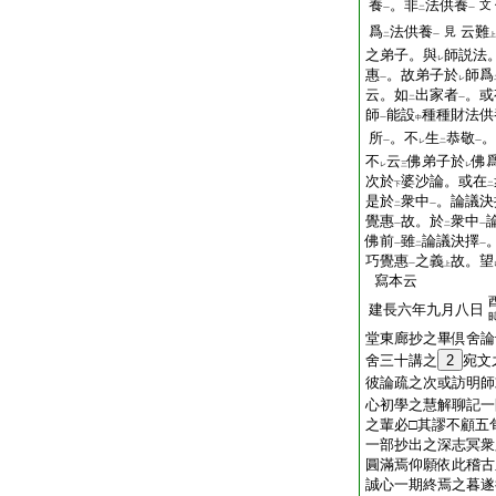
養
。非
法供養
文
一
二
一
爲
法供養
云難
見
二
一
上
之弟子。與
師説法
レ
惠
。故弟子於
師爲
一
レ
云。如
出家者
。或
二
一
師
能設
種種財法供
一
中
所
。不
生
恭敬
。
一
レ
二
一
不
云
佛弟子於
佛
レ
三
レ
次於
婆沙論。或在
下
二
是於
衆中
。論議決
二
一
覺惠
故。於
衆中
一
二
一
佛前
雖
論議決擇
一
二
一
巧覺惠
之義
故。望
一
上
寫本云
建長六年九月八日
堂東廊抄之畢倶舍論
舍三十講之
2
宛文
彼論疏之次或訪明師
心初學之慧解聊記一
之輩必□其謬不顧五
一部抄出之深志冥衆
圓滿焉仰願依此稽古
誠心一期終焉之暮遂