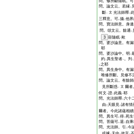
問。修所斷隨眠。可
問。論文云。若縁
二
斷
光法師釋
文
一
二
三釋意。可
攝
他界
レ
二
問。寶法師意。身邊
問。頌文云。餘通
二
3
容隨眠
歟
一
問。婆沙論意。有漏
耶
問。婆沙論中。明
二
約
異生聖者
。判
二
一
二
之耶
レ
問。異生身中。有漏
唯修所斷。見修不
問。論文云。有餘師
見所斷惑
爾者
文
一
何文
證
此義
耶
一
二
一
問。光法師釋
六十
二
由
天眼見
諸有情
三
二
爾者。今此諸蘊相續
問。異生可
得
死生
レ
二
問。菩薩可
退
自乘
レ
二
問。光法師。引
今
二
或據
天中
故言