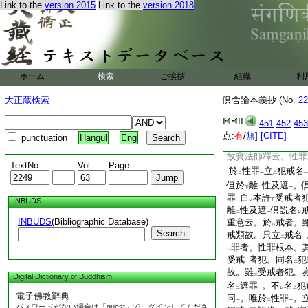
Link to the
version 2015
Link to the
version 2018
不善色
。唯以
性
一
二
答。一者不
爲
犯戒
下
二
色之論文。唯以
性
二
後。故
犯
遮罪
ラニ
二
一
爲
簡
異性罪
故。
レ
一
ホーム
検索
ご挨拶
組織
利
戒
也。故論中。具
一
爲
犯戒
。此中性罪
二
一
大正蔵検索
倶舍論本義抄 (No.
22
時食等。雖
非
性罪
レ
二
意遮止。受戒者犯名
451
452
453
遮名
頌文云
離
文
一
レ
二
点:
有
/
無
]
[CITE]
punctuation
Hangul
Eng
犯戒
。以
遮罪別擧
一
二
故寶法師釋云。性罪
TextNo.
Vol.
Page
於
性罪
立
犯戒名
二
一
二
一
但於
離
性及遮
。
下
二
一
罪
自
本許
受戒者
INBUDS
一
レ
下
離
性及遮
倶説名
二
一
レ
INBUDS
(Bibliographic Database)
重意云。於
戒者。
レ
Search
戒類故。只立
戒名
二
一
罪者。性罪根本。
レ
受戒
者犯。同名
犯
一
二
故。雖
受戒者犯。
三
Digital Dictionary of Buddhism
名
遮罪
。不
名
犯
二
一
レ
二
電子佛教辭典
同
。唯於
性罪
。
一
二
一
パスワードがない場合は「guest」でログインしてくださ