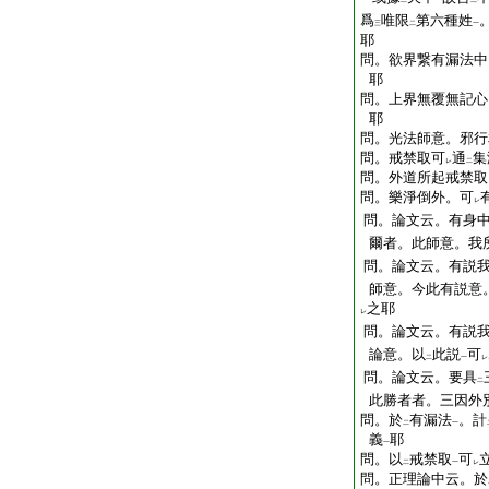
二
一
二
爲
唯限
第六種姓
三
二
一
耶
問。欲界繋有漏法中
耶
問。上界無覆無記心
耶
問。光法師意。邪行
問。戒禁取可
通
集
レ
二
問。外道所起戒禁取
問。樂淨倒外。可
レ
問。論文云。有身
爾者。此師意。我
問。論文云。有説
師意。今此有説意
之耶
レ
問。論文云。有説
論意。以
此説
可
二
一
レ
問。論文云。要具
二
此勝者者。三因外
問。於
有漏法
。計
二
一
義
耶
一
問。以
戒禁取
可
二
一
レ
問。正理論中云。於