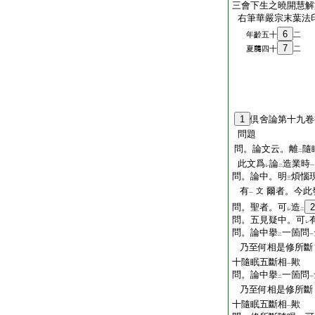
三會下生之曉開慧解
右筆華嚴宗末葉法
6
年齡五十
二
7
夏﨟四十
二
1
倶舍論第十九卷
問題
問。論文云。離
隨
二
此文爲
論
造業時
レ
二
一
問。論中。明
煩惱
三
有
爾者。今此
文
一
問。聖者。可
造
2
レ
二
問。五見疑中。可
レ
問。論中擧
一箇問
二
一
乃至何相是修所斷
十隨眠五斷相
歟
一
問。論中擧
一箇問
二
一
乃至何相是修所斷
十隨眠五斷相
歟
一