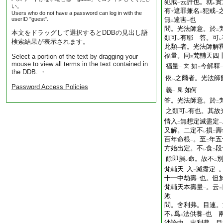
犯戒
云許也。就
實
一
レ
い。
有
遮罪兼名
犯戒
Users who do not have a password can log in with the
下
二
一
userID "guest".
無
違害
也
二
一
問。光法師意。於
二
本文をドラッグして選択するとDDBの見出し語
類可
有耶
答。可
レ
レ
検索結果が表示されます。
此類
者。光法師解
一
福量。同
梵輔天四
Select a portion of the text by dragging your
三
mouse to view all terms in the text contained in
福量
如
今解釋
文
一
二
一
the DDB. ・
依
之爾者。光法師
レ
Password Access Policies
義
如何
見
一
答。光法師意。於
二
之類可
有也。其故
レ
情入
無想定滅盡定
二
一
又解。二定不
損
壽
レ
二
百年命根
。至
年五
一
二
方始出定。不
食
段
レ
二
餘即損
命。故不
レ
二
梵輔天
入
滅盡定
一
二
一
十一中劫壽
也。但
一
梵輔天本壽量
。云
一
二
歟
問。舍利弗。目連。
不
爲
法供養
也
兩
レ
二
一
沙論中。出利弗。目