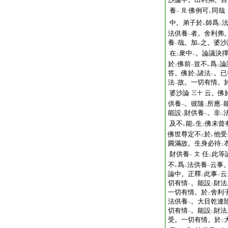
養
佛例可
同哉
見
一
レ
中。弟子於
師爲
レ
二
法供養
者。舍利弗
一
養
哉。加
之。婆沙
一
レ
在
衆中
。論議決
二
一
於
佛前
豈不
爲
論
二
一
レ
二
答。佛於
諸法
。已
二
一
法
故。一切有情。
一
婆沙論
云。佛
三十
供養
。彼隨
所應
一
二
一
能設
財供養
。非
二
一
二
及不
能
生
佛未曾
レ
レ
二
佛世尊定不
於
他受
三
レ
圓滿故。生身必待
二
財供養
任
此等
文
一
二
不
爲
法供養
云事
レ
二
一
論中。正釋
此事
云
二
一
切有情
。能設
財法
一
二
一切有情。於
舍利
二
法供養
。大目乾連
一
切有情
。能設
財法
一
二
受。一切有情。於
二