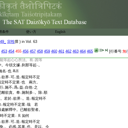
可
指
一刹那
也
兩方。
レ
二
一
中引
今頌文
。爲
證
能發
二
一
レ
下
。若刹那之言。指
一刹那
二
一
哉
若依
之爾者。見
光
一
レ
三
云
此言
刹那
非
一刹那
文
下
二
一
中
上
用条件
使い方
English
。刹那之言。可
指
一刹那
レ
二
一
49_
宗性
撰 ) in Vol. 63
意。任
刹那之言
。一刹那
二
一
云。又解。此頌據
刹那等
二
453
454
455
456
457
458
459
460
461
462
463
464
465
[行番号:
無
/
善五蘊。總立以
施名
此
文
二
一
能等起心心所法。有
因等
二
中。今頌文據
刹那等起
。
二
一
施名
也
爲言
一
欲界
可
造
報定時不定
二
一
レ
二
報定時不定業
也
兩方。
一
行
施不
爲
益
自他
之
レ
レ
レ
二
一
已離欲貪。奉
施制多
。除
順
二
一
二
者。若於
欲界
。造
報定時不
二
一
二
除
報定時不定業
哉
若
二
一
餘處解釋中。已離欲聖者。
時不定業
如何
見
一
欲界
可
造
報定時不定
二
一
レ
二
身
。必感
其果
也。是以。今
一
二
一