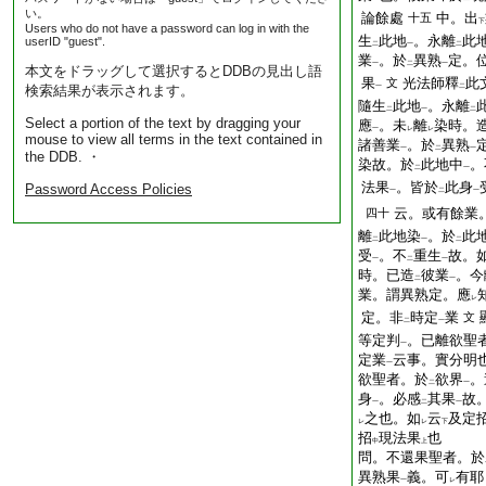
い。
論餘處
中。出
十五
下
Users who do not have a password can log in with the
生
此地
。永離
此
userID "guest".
二
一
二
業
。於
異熟
定。
一
二
一
本文をドラッグして選択するとDDBの見出し語
果
光法師釋
此
文
検索結果が表示されます。
一
二
隨生
此地
。永離
二
一
二
Select a portion of the text by dragging your
應
。未
離
染時。
一
レ
レ
mouse to view all terms in the text contained in
諸善業
。於
異熟
一
二
一
the DDB. ・
染故。於
此地中
。
二
一
法果
。皆於
此身
Password Access Policies
一
二
一
云。或有餘業
四十
離
此地染
。於
此
二
一
二
受
。不
重生
故。
一
二
一
時。已造
彼業
。今
二
一
業。謂異熟定。應
レ
定。非
時定
業
文
二
一
等定判
。已離欲聖
一
定業
云事。實分明
一
欲聖者。於
欲界
。
二
一
身
。必感
其果
故
一
二
一
之也。如
云
及定
レ
レ
下
招
現法果
也
中
上
問。不還果聖者。於
異熟果
義。可
有耶
一
レ