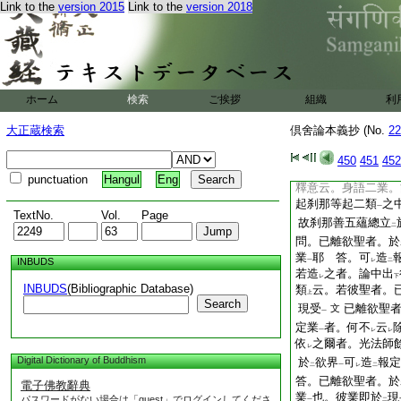
上
二
一
Link to the
version 2015
Link to the
version 2018
指
一刹那
歟
答。
二
一
若指
一刹那
者。論
二
一
思爲
施體
之義
也
二
一
上
者。寧可
爲
此證據
レ
二
法師述
初釋意
。
二
一
ホーム
検索
ご挨拶
組織
利
第二釋異
之。定知
レ
云事如何
大正蔵検索
倶舍論本義抄 (No.
22
答。光法師。第二釋
得
意也。故第二釋
レ
450
451
452
起
故。言
此刹那
一
三
punctuation
Hangul
Eng
釋意云。身語二業。
起刹那等起二類
之
一
TextNo.
Vol.
Page
故刹那善五蘊總立
二
問。已離欲聖者。於
業
耶
答。可
造
INBUDS
一
レ
二
若造
之者。論中出
レ
下
INBUDS
(Bibliographic Database)
類
云。若彼聖者。
上
Search
現受
已離欲聖
文
一
定業
者。何不
云
一
レ
レ
依
之爾者。光法師
レ
Digital Dictionary of Buddhism
於
欲界
可
造
報定
二
一
レ
二
答。已離欲聖者。於
電子佛教辭典
業
也。彼業即於
現
パスワードがない場合は「guest」でログインしてくださ
一
二