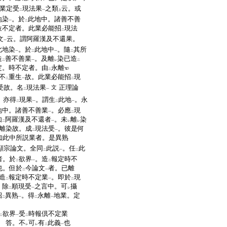
業定受
現法果
之類
云。或
二
一
上
地染
。於
此地中。諸善不善
一
二
位不定者。此業必能招
現法
二
文
云。謂阿羅漢及不還果。
一
此地染
。於
此地中
。隨
其所
一
二
一
二
造
善不善業
。及離
染已造
二
一
レ
二
定。時不定者。由
永離
二
不
重生
故。此業必能招
現
二
一
二
受故。名
現法果
正理論
文
二
一
。亦得
現果
。謂生
此地
。永
二
一
二
一
地中。諸善不善業
。必應
現
一
二
如
阿羅漢及不還者
。未
離
染
二
一
レ
レ
離染故。成
現法受
。彼是何
二
一
知此中所説業者。是異熟
顯宗論文。全同
此説
。任
此
二
一
二
者。於
欲界
。造
報定時不
二
一
二
也。但於
今論文
者。已離
二
一
造
報定時不定業
。即於
現
二
一
二
。除
順現受
之言中。可
攝
二
一
レ
招
異熟
。得
永離
地業。定
二
一
二
一
欲界
受
時報倶不定業
二
一
二
答。不
可
有
此義
也
レ
レ
二
一