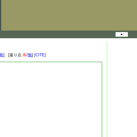
有
] [返り点:
有
/
無
]
[CITE]