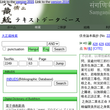
業。設雖爲引業感同
Link to the
version 2015
Link to the
version 2018
失哉。於善趣令他命
趣亦令我命根長遠之
受樂受之善趣命根短
受之惡趣命根長遠也
之
又尋云。受苦壞威二
ホーム
検索
ご挨拶
組織
利
二果。感異熟･等流
大正蔵検索
倶舍論本義抄 (No.
22
答。彼二業如次各各
法師釋此事云。據増
428
429
430
説者。以斷他命業望
点:
無
/
有
]
[CITE]
punctuation
Hangul
Eng
故偏説之
又云。
文
不説者。以壞他威
TextNo.
Vol.
Page
問。當處付明三邪行
貪所生身語二業。爲
業可云耶
答。可限
INBUDS
兩方。若唯限貪所生
者同是三毒也。同是
INBUDS
(Bibliographic Database)
根之名。何況於得三
Search
所生之身語二業。亦
之爾者。以無嗔癡二
唯名正語正業。不名
Digital Dictionary of Buddhism
之身語二業名正命
電子佛教辭典
稱偏限貪所起之身業
パスワードがない場合は「guest」でログインしてくださ