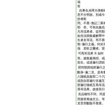
哉
答
此事在貞禪大僧都
意不分明故。別成今
抄者歟
問。不善･無記二業
耶
答。可有此義也
凡等流果者。從同類
如光法師餘處解釋中
生者名等流。而不善
類･遍行之義。何於
哉
若依之爾者。當
可爲等流果
如何
見
答。披餘處偈頌。或
前生。或述遍行謂前
部同類因他部遍行
斷身･遍二見。是有
八隨眠及餘部二十六
或與自部遍行非遍互
部遍行隨眠互爲等流
爲等流果。故彼長行
見品雖性不同。同
而披當卷論文云。等
見苦所斷餘不善業。