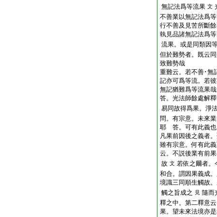
無記法爲等流果
文
不善業以無記法爲等
行不善及見苦所斷餘
執見品諸無記法爲等
流果。或是同類因
但於難勢者。既云同
致難勢哉
重難云。若不善･無
記亦可爲等流。若彼
無記猶難爲等流果哉
答。光法師餘處解釋
易同故得爲果。淨
問。有宗意。未來業
耶
答。可有此義也
凡果前因後之義者。
雖有宗意。何有此義
云。不説後業有前果
故
若依之爾者。
文
和合。謂因果義成。
境識三同順生觸故。
觸之旨成之
隨而
見
釋之中。第二釋意云
果。望未來法境亦是