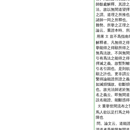
師餘處解釋。其證之
法。故以無間道望擇
之謂。道理之所推也
諸師一同之所釋也。
難勢。所擧之正理之
論云。重證本時。所
用果
豈不爲指南
文
解釋者。凡無得之得
擧能得之得顯所得之
無爲法故。不與無間
引有爲法之能得之得
擇滅之義。故暫對離
引名引因也。是則欲
顯之許也。更非謂云
繋得論能證所證之義
如滅煩惱故。欲斷煩
也。故光法師述於無
名之義云。即無間道
説名能證。能斷惑得
重擧世間流布之
文
馬人欲以足打馬之時
障也
問。論文云。道能
證道者爲唯限無間道