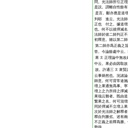
問。光法師所引正理
是説。謂離自性餘有
是言。斷亦應是道
判耶
進云。光法師
正也
付之。據道増
也。何不以彼擇滅名
法師於彼二師判正不
初釋意。雖以第二師
第二師亦爲正義之
答。今論餘處中云。
果
正理論中無改
文
中云。果必由因取故
故。許通三
衆賢
文
云事炳然也。況諸論
師意。何可背常途施
増上果通無爲事。寧
増上之力所得之擇滅
果哉云難者。既由道
繋果之名。何可混増
同於擇滅不立増上果
次於光法師之解釋者
釋自判勝劣。述有兩
不正義之前釋爲勝。
勢哉