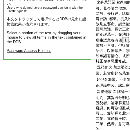
之身業語業
如
被得
い。
Users who do not have a password can log in with the
答。見今論文偈頌。
userID "guest".
除故。長行述。嗔癡
爲邪語･邪業。從貪
本文をドラッグして選択するとDDBの見出し語
故別立邪命。謂貪能
検索結果が表示されます。
難可禁護。爲於正命
Select a portion of the text by dragging your
前別説爲一。光法師
mouse to view all terms in the text contained in
所生語業各有四
1
the DDB. ・
業故不言身。但從貪
Password Access Policies
語四。以難除故。別
映奪諸有情心。彼所
於正命令慇重修故。
説邪命
加之婆沙
文
業。若貪所起名爲邪
起但名邪業。不名
正理論中云。諸出家
皆屬他故
諸論一
文
明判。其旨既分明也
難勢者。論家釋遮述
癡惑。何可致混亂哉
尋云。於初禪及北州
二業。亦於輪王時。
二業。然者。悉可爲
答