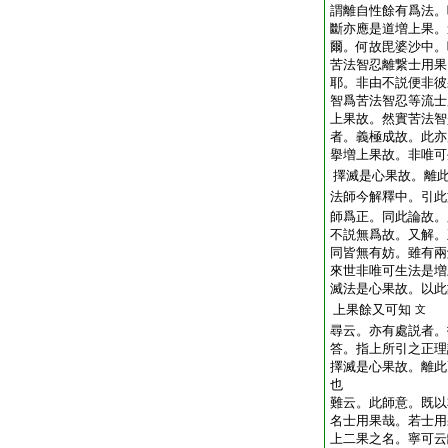
謂離自性餘有爲法。
斷亦應是道増上果。
爾。何故毘婆沙中。
苦法智忍離繋士用果
耶。非由不説便非彼
智爲苦法智忍等流士
上果故。然實苦法智
者。義極成故。此亦
擧増上果故。非唯可
擇滅是心果故。離
法師今解釋中。引此
師爲正。同此論故。
不説無爲故。又解。
同皆無有妨。雖有兩
來世非唯可生法是増
滅法是心果故。以此
上果餘又可知
文
尋云。亦有處説者。
答。指上所引之正理
擇滅是心果故。離此
也
難云。此師意。既以
名士用果哉。若士用
上二果之名。寧可云