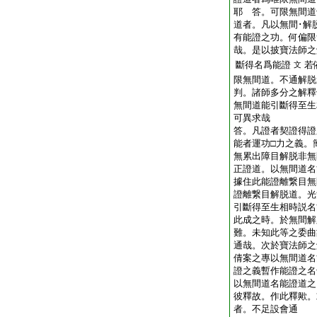
耶
答。可限無間道
道者。凡以無間･解
有能證之功。何偏限
哉。是以披寶法師之
斷得名爲能證
若
文
限無間道。不通解脱
判。諸師多分之解釋
無間道能引斷得至生
可異求哉
答。凡證者契證得證
能者運功□力之義。
無累出障目解脱非無
正證道。以無間道名
據住此能證離繋目無
證離繋目解脱道。光
引斷得至生相時説名
此成之時。於無間解
難。未知此等之委曲
通哉。次於寶法師之
倩案之專以無間道名
證之義暫作能證之名
以無間道名能證道之
彼釋故。作此釋歟。
者。不足設會通