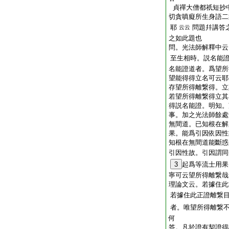
貞禪大僧都祇短抄
切貪嗔癡所生身語二
耶
問題幷講答
云云
之如此題也
問。光法師解釋中云
至生相時。説名能
名能證道者。爲望所
望能得得立名可云耶
存望所得離繋得。立
若望所得離繋得立其
得説名能證。明知。
事。加之光法師餘處
無間道。已知根在解
果。能爲引因依因性
知根在無間道能斷惑
引因性故。引因謂同
3
起爲等流士用果
寧可云望所得離繋哉
理論文云。若據住此
若據住此正證離繋
者。唯望所得離繋
何
答。凡於證有契證得