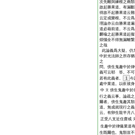
次先離與練根之兩類
故起勝果道。有漏斷
得故不起勝果道云難
云定成樂根。不云爲
理論亦云自勝果道遍
道必藉前道。不云爲
麟喩之起勝果道起擬
煩惱全不得無漏離繋
之哉
此論義爲大疑。仍
中於光法師之所存猶
之
問。傍生鬼趣中於律
義可云耶
答。不可
若有此義者。
1
今
處中業道。以依彼身
中
傍生鬼趣中於
文
行之義云事。論疏之
爾者。傍生鬼趣其類
道。無成就現行之義
云。有卵生龍半月八
正受八支近住齋戒
生趣中於律儀業道
生既爾也。鬼類豈不