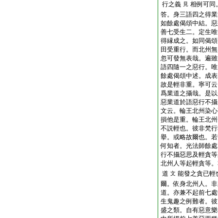
行之義
相例可同
見
答。身三語四之得業
如餘處偈頌中結。惡
善七受生二。定生唯
得縁成之。如同偈頌
田受重行。而北州無
忽可發無表哉。遍雖
語四隨一之惡行。唯
餘處偈頌中述。成表
故是輕非重。寧可云
爲業道之攝哉。是以
惡業道於語惡行不攝
文云。輪王北州染心
損他是重。輪王北州
不説輕也。彼非梵行
擧。或略故爾也。若
何知者。光法師餘處
行不攝惡思及輕貪等
北州人等起輕貪等。
道
能發之貪已輕
文
爾。依身北州人。非
道。亦兼不起前七處
生鬼趣之例難者。彼
盛之類。自有惡意樂