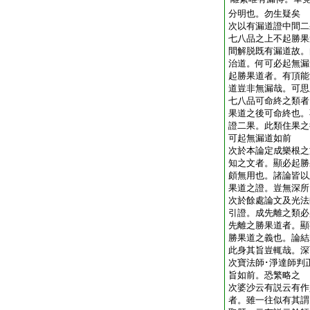
分明也。勿生疑矣
次以有漏道證中間二
七八品之上不起勝果
間解脱既有漏道故。
治道。何可必起無漏
起勝果道者。有頂能
道豈非無漏哉。可思
七八品可命終之類者
果道之後可命終也。
證二果。此類住果之
可起無漏道如前
次於本論定成樂根之
知之文者。顯必起勝
頗無用也。諸論皆以
果道之證。豈無深所
次於餘處論文及光法
引證。成先離之類必
先離之勝果道者。顯
勝果道之義也。論結
此身其旨豈輒哉。深
次寶法師･淨達師判
旨如前。恐繁略之
次婆沙云有説云有作
者。雖一往似有其謂