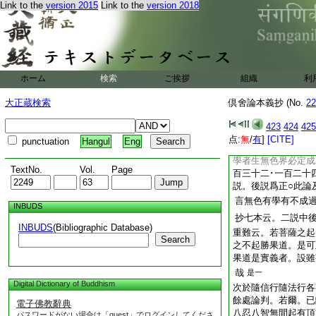
Link to the
version 2015
Link to the
version 2018
色
若爾者。先離
文
三類。悉今生必起靜
無色界。此亦爲有學
漏律儀哉。文理既明
如此成之時。諸難悉
師之説者。是不正義
ホーム
検索
ご挨拶
組織
利
違彼全不可爲病。以
果道之義。順道理順
大正蔵検索
倶舍論本義抄 (No.
22
道之義。違道理違本
云。婆沙一百二十二
423
424
425
者生無色界不成就過
点:
無
/
有
]
[CITE]
punctuation
Hangul
Eng
師説。得聖果已必起
學者生無色界必定成
TextNo.
Vol.
Page
百三十二･一百二十
説。後説爲正○此論
言無色有學有不成
INBUDS
抄七本云。二説中
INBUDS
(Bibliographic Database)
重難云。若菩薩之起
Search
之不起勝果道。是可
果道是實義者。設雖
哉
是一
Digital Dictionary of Buddhism
次於隨信行隨法行各
餘處論判。若爾。已
電子佛教辭典
八忍八智無間起有頂
パスワードがない場合は「guest」でログインしてくださ