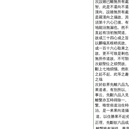
次設雖已離無所有處
智。此是不還向不還
漢向。設雖無所有處
是羅漢向之攝故。其
須第十六心已後。有
地能治無漏也。然不
直起有頂初無間道。
故成三十四心成之旨
以麟喩其根稍劣故。
成一百十六心取果之
故。更不可致是剩也
無所作道故。不可類
次顧聖位之煩勞故。
斷上七地煩惱。然依
之起不起。此等之趣
之哉
次於欲界先離六品九
果道者。有別所以。
事云。先斷六品入見
離繋亦五時得除一。
繋。唯世俗道治生時
治。是一來果向道攝
道。以住勝果不起
正理。先斷欲六品或
離繋唯有漏得。畢