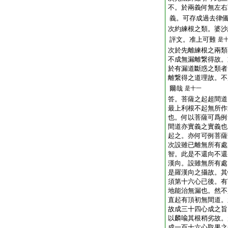
不。於兩義何無左右
義。可存成過去律
次約練根之類。婆沙
評文。准上可難
是
次於先離練根之兩類
不成無漏離繋得故。
於有漏道斷惑之類者
離繋得之道理故。不
爾哉
是十一
答。菩薩之起超間道
最上利根不起無所作
也。何以菩薩可爲例
間道亦實義之實義也
起之。亦何可例菩薩
次設雖已離無所有處
智。此是不還向不還
漢向。設雖無所有處
是羅漢向之攝故。其
須第十六心已後。有
地能治無漏也。然不
直起有頂初無間道。
故成三十四心成之旨
以麟喩其根稍劣故。
成一百十六心取果之