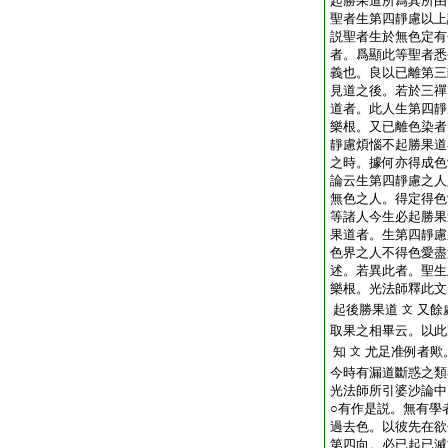
起勝果道所爲其所由
聖者生第四靜慮以上
説聖者生於無色定有
者。爲顯此等聖者悉
義也。良以已離第三
見道之後。若於三禪
道者。此人生第四靜
樂根。又已離色染者
靜慮煩惱不起勝果道
之時。據何亦得成色
論云生第四靜慮之人
無色之人。得定得色
等諸人今生必起勝果
果道者。生第四靜慮
色界之人不得色愛盡
述。若異此者。聖生
樂根。光法師釋此文
起後勝果道
又餘
文
取果之相畢云。以此
知
尤足准例者歟
文
今時有漏道斷惑之類
光法師所引婆沙論中
○有作是説。無有學
過去色。以彼先在欲
第四向。必已起已滅