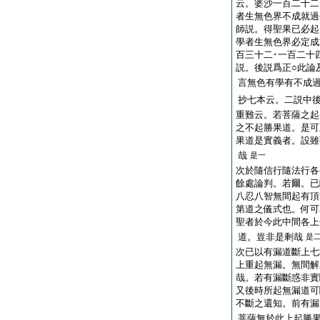
云。婆沙一百二十二
者生無色界不成就過
師説。得聖果已必起
學者生無色界必定成
百三十二･一百二十
説。後説爲正○此論
言無色有學有不成
抄七本云。二説中
重難云。若菩薩之起
之不起勝果道。是可
果道是實義者。設雖
哉
是一
次於隨信行隨法行各
餘處論判。若爾。已
八忍八智無間起有頂
第道之儀式也。何可
聖者於今此中間各上
道。豈非是剩哉
是
次已以有漏道斷上七
上重起無漏。無間解
哉。若有漏斷惑非實
又後時所起無漏道可
不斷之還知。前有漏
菩薩無於此上起勝