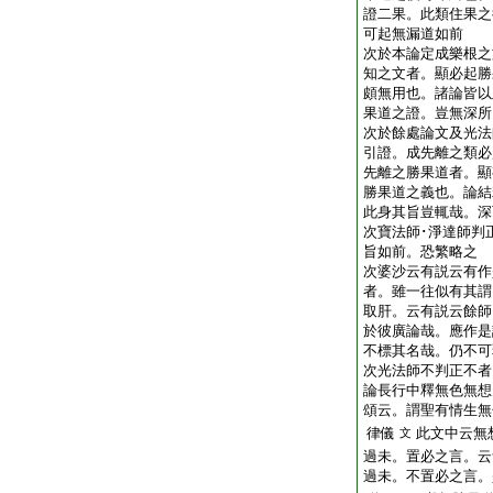
證二果。此類住果之
可起無漏道如前
次於本論定成樂根之
知之文者。顯必起勝
頗無用也。諸論皆以
果道之證。豈無深所
次於餘處論文及光法
引證。成先離之類必
先離之勝果道者。顯
勝果道之義也。論結
此身其旨豈輒哉。深
次寶法師･淨達師判
旨如前。恐繁略之
次婆沙云有説云有作
者。雖一往似有其謂
取肝。云有説云餘師
於彼廣論哉。應作是
不標其名哉。仍不可
次光法師不判正不者
論長行中釋無色無想
頌云。謂聖有情生無
律儀
此文中云無
文
過未。置必之言。云
過未。不置必之言。