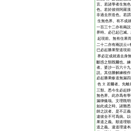
言。若諸學者生無色
色。若於彼得阿羅漢
非過去所造色。若謂
生無色界。有不成
一百三十二亦有兩説
界時。必已起已滅。
起現前。無有住果
二十二亦有兩説云○
已必起勝果聖道現前
界必定成就過去身
斷惑之類既爾也。練
者。婆沙一百六十九
説。其信勝解練根作
必起勝果修道無漏四
色
若爾者。先離
文
三類。悉今生必起靜
無色界。此亦爲有學
漏律儀哉。文理既明
如此成之時。諸難悉
師之説者。是不正義
違彼全不可爲病。以
果道之義。順道理順
道之義。違道理違本