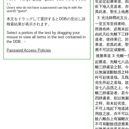
生必定起勝果道。由
い。
依下地入見道者。亦
Users who do not have a password can log in with the
userID "guest".
異此者。聖生上地應
光法師釋此文云
文
本文をドラッグして選択するとDDBの見出し語
一至五等至得果時。
検索結果が表示されます。
然後命終。必無未起
Select a portion of the text by dragging your
由此凡位先離下三靜
mouse to view all terms in the text contained in
道者。彼得果已。於
the DDB. ・
果道。若異此者。聖
應不可説定成樂根。
Password Access Policies
後勝果道
先離一
文
起勝道。先離七八品
離三靜慮染之類。今
以無漏道斷餘惑之時
何可起後道哉。又既
劣生所起之道哉。故
並七八品惑之上。今
離三靜慮染者。若今
四靜慮者。欲以無漏
之時。前未起劣道。
不可上地起下地道諸
用故之故。亦不可以
餘八離自上有漏離次
不可有斷餘惑證應果