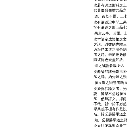
次若有漏道斷惑之上
欲界修惑先離六品之
道。彼既不爾。上
次有漏道證中間二果
於有漏道之斷五品七
果道云事。若爾。
次本論定成樂根之文
之説。誠雖約先離三
必起勝果道之潤色約
者之時。未隨應必修
隨彼得色愛盡知故。
道之誠證者哉
是六
次餘論然諸先斷欲界
師之釋。約先離之類
勝果道之誠證者哉
次於婆沙論文者。光
説。皆擧不必起勝果
師。然無評文。據何
不哉。就中於不必起
擧其義不標有作是説
名。於必起勝果道之
知。必起勝果道之
次光法師雖引今此三