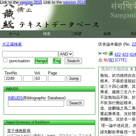
心成覺。是於上七地
Link to the
version 2015
Link to the
version 2018
勝果道。不起自餘無
雖一座成覺之類。非
之上起勝果道亦猶可
可限一百六十心。一
一百六十心。況非一
上之惑。寧可有不起
ホーム
検索
ご挨拶
組織
利
正理論中云。諸有先
大正蔵検索
倶舍論本義抄 (No.
22
者。唯除菩薩餘亦定
得無漏得。彼皆必於
422
423
424
現前故
又云。謂
文
点:
無
/
有
]
[CITE]
punctuation
Hangul
Eng
超間。起諸對治道。
爲加行方能證故
文
TextNo.
Vol.
Page
無知。於功徳得自在
根本。不藉前道能起
道三十四心成覺。其
INBUDS
乘者。纔致三生六十
不染無知品不除。於
INBUDS
(Bibliographic Database)
不依加行難起根本。
Search
道。故麟喩之爲二乘
重起勝果道。況於聲
猶爾也。況於非一座
Digital Dictionary of Buddhism
理一論中述此意。
電子佛教辭典
諸先斷欲界修惑一至
パスワードがない場合は「guest」でログインしてくださ