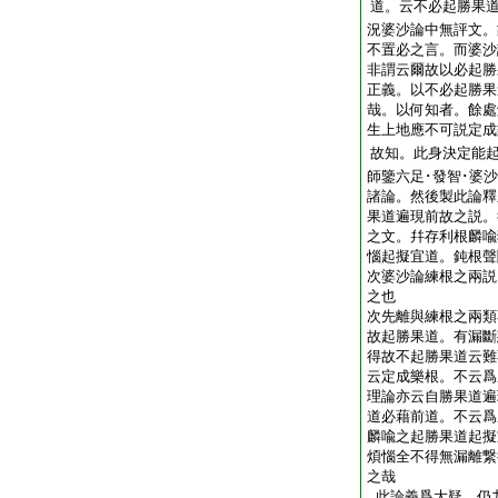
道。云不必起勝果
況婆沙論中無評文。
不置必之言。而婆沙
非謂云爾故以必起勝
正義。以不必起勝果
哉。以何知者。餘處
生上地應不可説定成
故知。此身決定能
師鑒六足･發智･婆沙
諸論。然後製此論釋
果道遍現前故之説。
之文。幷存利根麟喩
惱起擬宜道。鈍根聲
次婆沙論練根之兩説
之也
次先離與練根之兩類
故起勝果道。有漏斷
得故不起勝果道云難
云定成樂根。不云爲
理論亦云自勝果道遍
道必藉前道。不云爲
麟喩之起勝果道起擬
煩惱全不得無漏離繋
之哉
此論義爲大疑。仍