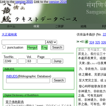
説。初師意云。天所
Link to the
version 2015
Link to the
version 2018
色究竟第
2
第二師
邊故。名礙究竟
爲
論積集色。不云不積
色之處。非不擧之。
處所引正理論中。釋
ホーム
検索
ご挨拶
組織
利
色者是積集色。至彼
准之可思也
大正蔵検索
倶舍論本義抄 (No.
22
問。非神通力。非依
界義可有耶
答。可
324
325
326
有此義者。以道理思
punctuation
Hangul
Eng
是以。見今論文。偈
昇見上。長行云三十
TextNo.
Vol.
Page
本處昇夜摩天。或復
天衆
接
往夜
ニ
ヒカレテ
力。非依他力。以
INBUDS
依之爾者。見婆沙
INBUDS
(Bibliographic Database)
Search
至大梵宮之旨。或
發心時即能擧身至
非神通力。非依他力
Digital Dictionary of Buddhism
之義。可有見如何
答。非神通力。非依
電子佛教辭典
界之義。可有也。即
パスワードがない場合は「guest」でログインしてくださ