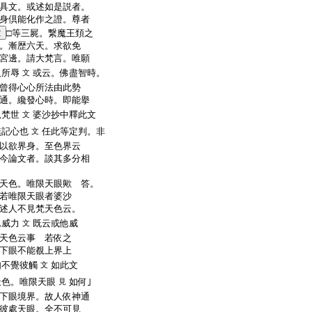
具文。或述如是説者。
身倶能化作之證。尊者
2
□等三屍。繋魔王頚之
。漸歴六天。求欲免
宮邊。請大梵言。唯願
人所辱
或云。佛盡智時。
文
曾得心心所法由此勢
通。纔發心時。即能擧
況梵世
婆沙抄中釋此文
文
無記心也
任此等定判。非
文
以欲界身。至色界云
今論文者。談其多分相
天色。唯限天眼歟
答。
若唯限天眼者婆沙
述人不見梵天色云。
他威力
既云或他威
文
天色云事
若依之
下眼不能覩上界上
如不覺彼觸
如此文
文
天色。唯限天眼
如何｣
見
下眼境界。故人依神通
彼處天眼。全不可見