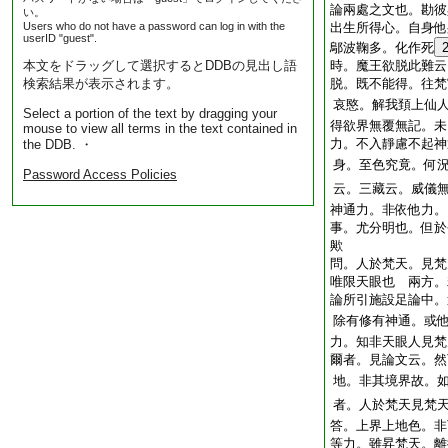
論兩處之文也。勘彼
い。
Users who do not have a password can log in with the
出生所得心。自身他
userID "guest".
鄔波鞠多。化作死
本文をドラッグして選択するとDDBの見出し語
時。魔王欲脱此難云
検索結果が表示されます。
脱。既不能得。往梵
哀愍。解我頚上仙
Select a portion of the text by dragging your
得欲界無覆無記。未
mouse to view all terms in the text contained in
力。不入靜慮不起神
the DDB. ・
身。至色究竟。何
Password Access Policies
云。三藏云。威儀
神通力。非依他力。
事。尤分明也。但於
歟
問。人於梵天。見梵
唯限天眼也
兩方。
論所引施設足論中。
除有修有神通。或
力。知非天眼人見梵
爾者。見論文云。然
地。非其境界故。
者。人於梵天見梵
答。上界上地色。非
等力。雖昇梵天。離