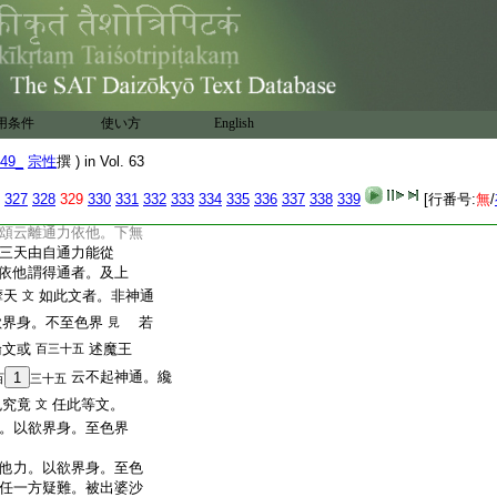
居器之中。此處最高。名
意云。此處積集色。最後
是即明天器近遠故。偏
言
集色也。可云不積集
非指疑也。光法師餘
色究竟天名云。有言。
用条件
使い方
English
後邊名色究竟之文。
49_
宗性
撰 ) in Vol. 63
他力。以欲界身至色
有此義也
兩方。若
327
328
329
330
331
332
333
334
335
336
337
338
339
[行番号:
無
/
之。何可有此義哉。
頌云離通力依他。下無
三天由自通力能從
依他謂得通者。及上
摩天
如此文者。非神通
文
欲界身。不至色界
若
見
論文或
述魔王
百三十五
云不起神通。纔
1
百
三十五
色究竟
任此等文。
文
。以欲界身。至色界
他力。以欲界身。至色
任一方疑難。被出婆沙