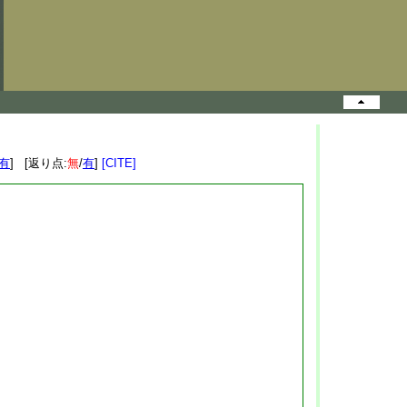
有
] [返り点:
無
/
有
]
[CITE]