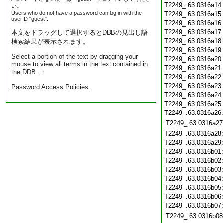
T2249_.63.0316a14
い。
Users who do not have a password can log in with the
T2249_.63.0316a15
userID "guest".
T2249_.63.0316a16
T2249_.63.0316a17
本文をドラッグして選択するとDDBの見出し語
T2249_.63.0316a18
検索結果が表示されます。
T2249_.63.0316a19
Select a portion of the text by dragging your
T2249_.63.0316a20
mouse to view all terms in the text contained in
T2249_.63.0316a21
the DDB. ・
T2249_.63.0316a22
T2249_.63.0316a23
Password Access Policies
T2249_.63.0316a24
T2249_.63.0316a25
T2249_.63.0316a26
T2249_.63.0316a27
T2249_.63.0316a28
T2249_.63.0316a29
T2249_.63.0316b01
T2249_.63.0316b02
T2249_.63.0316b03
T2249_.63.0316b04
T2249_.63.0316b05
T2249_.63.0316b06
T2249_.63.0316b07
T2249_.63.0316b08