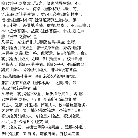
:
贍部洲中
之難意
思
之。修道諸異生類。不
一
上
レ
三
:
必在
贍部林中
。何名
贍部林異生
哉
答。
二
一
二
一
:
泛論
修道諸異生類
。雖
不
必在
贍部林中
。
二
一
レ
三
二
一
:
指
云
贍部林中有
餘修道諸異生類
故。無
レ
三
二
一
:
有
其難
。近佛地菩薩。廣在
餘處
。不
云
贍部
レ
二
一
二
一
レ
二
:
林中近佛菩薩
。故蒙
近佛菩薩
。非
決定在
一
下
一
三
:
贍部洲中
之難破
也
一
上
:
又尋云。光法師非
唯菩薩名爲
異生
之釋。
三
二
一
:
婆沙論所引契經意。許
後身菩薩。亦名
贍部
下
二
:
林異生
之義
歟
答。此釋意。依
今論意
。會
一
上
二
一
二
:
婆沙論所引經文
之時。對
預流果
。校
量施
一
二
一
:
福勝劣
。贍部林異生者。贍部林中。有
餘修道
一
二
:
諸異生類
。今論所引經文。非
唯後有菩薩。
一
三
:
名
爲贍部林異生
若婆沙論所引經意。
爲言
二
一
:
兼許
後有菩薩名
贍部林異生
之義
者。豈
下
二
一
上
:
劣
於預流果聖者
哉
二
一
:
又尋云。婆沙論評家意。順決擇分異生。名
贍
二
:
部林異生
之時。可
會
今論所引除
贍部林
一
レ
下
二
:
異生
。還將
外道
對
預流向
。校
量施福勝劣
一
二
一
二
一
一
:
之經文
哉
答。婆沙是本論故。今論意可
會
上
レ
二
:
婆沙論所引經文
。今論是末論故。婆沙論意。
一
:
不
可
會
今論所引經文
歟
レ
レ
二
一
:
問。論文云。由後世尊除
彼異生
。還將
外道
。
二
一
二
一
:
對
預流向
爾者。離欲外道。并預流向聖
文
二
一