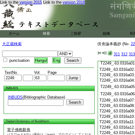
T2249_.63.0315c20
Link to the
version 2015
Link to the
version 2018
T2249_.63.0315c21
T2249_.63.0315c22
T2249_.63.0315c23
T2249_.63.0315c24
T2249_.63.0315c25
ホーム
検索
ご挨拶
組織
利
T2249_.63.0315c26
大正蔵検索
倶舍論本義抄 (No.
22
T2249_.63.0315c27
T2249_.63.0315c28
311
312
313
T2249_.63.0315c29
punctuation
Hangul
Eng
T2249_.63.0316a01
T2249_.63.0316a02
TextNo.
Vol.
Page
T2249_.63.0316a03
T2249_.63.0316a04
T2249_.63.0316a05
INBUDS
T2249_.63.0316a06
INBUDS
(Bibliographic Database)
T2249_.63.0316a07
Search
T2249_.63.0316a08
T2249_.63.0316a09
T2249_.63.0316a10
Digital Dictionary of Buddhism
T2249_.63.0316a11
T2249_.63.0316a12
電子佛教辭典
T2249_.63.0316a13
パスワードがない場合は「guest」でログインしてくださ