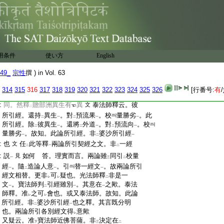
:
釋云。雖
復同解
一處經文
。引
校量經
。即有
三
二
一
二
一
二
:
不同
文
一
:
重難云。今論云。由
彼世尊除
彼異生
。還將
下
二
一
二
:
外道
。對
預流向
。校
量勝劣
婆沙論
文
百三十
一
二
一
上
:
云。此經復言。若以
飮食
布
施贍部林中異
二
一
:
生
。復以
飮食
。施
一預流
。此獲
施福果
大
於
用条件
一
二
使い方
一
二
一
English
二
一
二
:
彼
兩論所引經文既別。何云
一經
哉。是
文
一
二
一
49_
宗性
撰 ) in Vol. 63
:
以。光法師釋云。既有
兩種不同
。明知。引經
二
一
:
各異。非
是一文
寶法師釋云。婆沙一百三
文
二
一
314
315
316
317
318
319
320
321
322
323
324
325
326
[行番号:
有
/
:
十引
經
與此即有
小異
。引
經雖
別。大意皆
レ
レ
二
一
レ
レ
:
同。然釋
贍部洲異生有
異
泰法師釋云。彼
文
二
:
所引經。還持
異生
。對
預流果
。校
量勝劣
。此
二
一
二
一
一
:
所引經。除
彼異生
。還將
外道
。對
預流向
。校
二
一
二
一
二
一
:
量勝劣
。故知。此論所引經。非
婆沙所引經
一
二
一
:
也
任
此等釋
兩論所引契經之文。非
一經
文
二
一
二
:
説
如何
答。理實而言。兩論雖
同引
校量
見
一
三
二
:
經
。隨
造論人意
。引
替一經文
。故兩論所引
一
二
一
一
:
經文相替。更非
可
疑也。光法師釋
非是一
レ
レ
二
:
文
。寶法師判
引經雖別
。其意在
之歟。泰法
一
二
一
一
:
師釋。准
之可
會也。或又泰法師。故知。此論
レ
レ
:
所引經。非
婆沙所引經
也之釋。其言既分明
二
一
:
也。兩論所引各別經文得
意歟
レ
:
又疑云。准
寶法師近佛菩薩。非
決定在
下
三
二