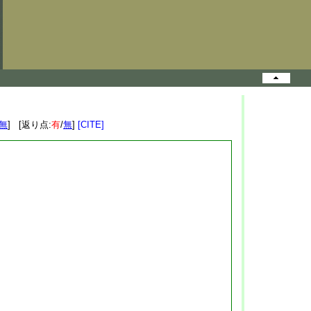
無
] [返り点:
有
/
無
]
[CITE]