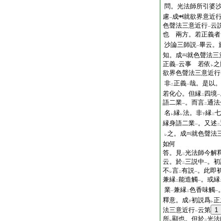
問。光法師所引婆
慮
成
就欲界意近
一
色聲法三意近行
云
一
也
兩方。若正義者
沙論三師説
畢云。
一
知。成
就色聲法三
正義
云事
若依
之
一
レ
欲界色聲法三意近行
非
正義
哉。是以
二
一
若化心。但縁
四境
二
一
語二業
。而言
通法
一
二
名
縁
法。非
縁
七
レ
レ
下
二
縁身語二業
。又述
一
二
之。成
就色聲法
レ
如何
答。見
光法師今解
二
云。於
三説中
。初
二
一
不
言
有説
。此即
レ
二
一
兼縁
能造觸
。或縁
二
一
業
兼縁
色香味觸
一
二
一
釋意。成
初説爲
正
下
レ
法三意近行
云第
1
一
所
顯也。但於
光法
レ
二