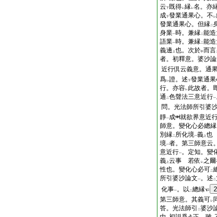
云
既得
縁
名。亦
下
レ
レ
成
發業通果心。不
下
レ
發業通果心。但縁
二
身業
時。兼縁
能造
一
二
語業
時。兼縁
能造
一
二
義邊
也。次於
而言
上
中
者。初釋意。婆沙論
近行倶云義意。通
爲
證。述
發業通果
レ
下
行。亦容
此故者。
レ
通
色聲法三意近行
二
一
問。光法師所引婆
靜
成
就欲界意近
一
師意。變化心必總縁
別縁
所化境
義
也
二
一
上
境
者。第三師意云
一
意近行
。定知。變
一
義
云事
若依
之爾
上
レ
性也。變化心必可
二
所引婆沙論文
。述
一
二
化事
。以
總縁
2
一
二
第三師意。其義可
レ
答。光法師引
婆沙
二
中
初説爲
正。雖