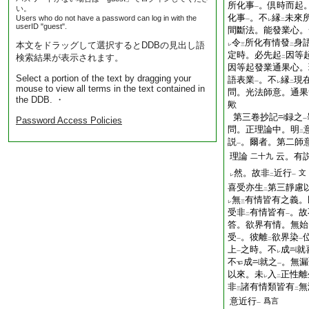
所化事
。倶時而起
い。
一
化事
。不
縁
未來
Users who do not have a password can log in with the
一
レ
二
userID "guest".
間斷法。能發業心。
令
所化有情發
身
本文をドラッグして選択するとDDBの見出し語
レ
三
二
定時。必先起
因等
検索結果が表示されます。
二
因等起發業通果心。
Select a portion of the text by dragging your
語表業
。不
縁
現
一
レ
二
mouse to view all terms in the text contained in
問。光法師意。通果
the DDB. ・
歟
第三卷抄記
録之
Password Access Policies
一
問。正理論中。明
二
説
。爾者。第二師
一
理論
云。有
二十九
然。故非
近行
文
レ
二
一
喜受亦生
第三靜慮
二
無
有情皆有之義。
レ
三
受非
有情皆有
。故
二
一
答。欲界有情。無始
受
。彼離
欲界染
一
二
一
上
之時。不
成
就
一
レ
不
成
就之
。無漏
一
以來。未
入
正性離
レ
二
非
諸有情類皆有
無
三
二
意近行
爲言
一