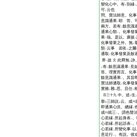
變化心中。有
別縁
下
二
可
云也
レ
問。寶法師意。化事
意識通果
耶
答。
一
兩方。若有
餘意識
二
通果心類
。化事發
一
果
哉。是以。廣披
一
二
化事發業之外。無
レ
類
云事
若依
之爾
一
レ
通取
化事發業及餘
二
界
故
此釋無
諍
文
一
レ
有
餘意議通果
見
レ
二
一
答。理實而言。化事
餘意識通果
。其旨
一
寶法師通取
化事發
二
實雖
難
思。且任
レ
レ
二
中。述
生
百三十九
下
擧
三師説
云。成
中
上
即通果心倶。總縁
二
成
就三
。謂色聲
一
心若縁
所起身表
。
二
一
心若縁
所起語表
。
二
一
心若縁
所變化事
以
二
一
意近行
。有説。彼
一