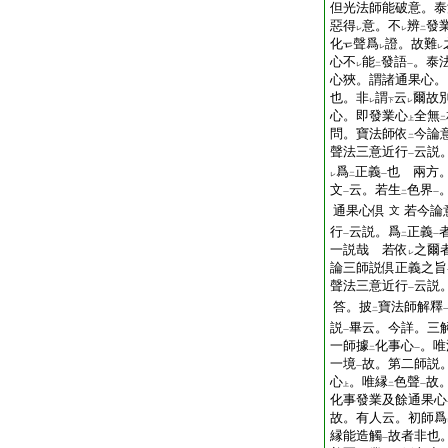
但光法師能破意。泰
惡得
意。不
辨
發
レ
レ
二
化
聲爲
證。故難
レ
レ
心不
能
發語
。泰
レ
二
一
心狹。謂諸通果心。
也。非
謂
云
爾故
レ
下
レ
心。即發業心
全無
上
二
問。寶法師依
今論
二
聲法三意近行
云説
一
爲
正義
也
兩方
レ
二
一
文
云。若生
色界
一
二
一
通果心倶
若今論
文
行
云説。爲
正義
一
二
一
一説哉
若依
之爾
レ
論三師説倶正義之旨
聲法三意近行
云説
一
答。披
寶法師解釋
二
説
畢云。今詳。三
一
一師據
化事心
。唯
二
一
一境
故。第二師説
一
心
。唯縁
色聲
故
上
二
一
化事發業及餘通果心
故。有人云。初師爲
縁能造觸
故者非也
一