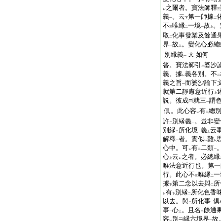
レ
二
之爾者。寶法師釋
レ
三
義
。云
第一師據
一
下
二
不
唯縁
一境
故
。
三
二
一
上
取
化事發業及餘通
二
界
故
。變化心必總
一
上
別縁義
如何
文
一
答。寶法師引
婆沙
二
義。據
義各別。不
レ
二
義之旨
而婆沙論下
一
就第二靜慮意近行
上
説。彼成
就三
謂
一
倶。此心容
有
總
レ
二
許
別縁義
。豈非變
二
一
別縁
所化境
義
云
二
一
上
解釋
者。實似
難
一
レ
レ
心中。可
有
二類
レ
二
一
心
云
之者。必總縁
上
レ
唯法意近行也。第一
行。此心不
唯縁
一
三
二
據
第二念以去與
所
下
二
有
別縁
所化色香
レ
下
二
以去。與
所化事
倶
二
一
事
心
。且名
餘通
一
上
二
容
別
縁六境界
故
レ
一