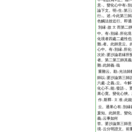
一
レ
意
。變化心中有
別
一
下
論下文。明
生
第三
下
二
行
。述
今此第三師
上
二
色觸法捨近行。即通
別縁
故
而第二
文
一
中。有
別縁
所化境
下
二
化境者四處二處性也
難
者。此師意云。
上
心中。有
別縁
所化
下
二
次於
婆沙論若縁所
二
者。第二第三師其義
難
此師義
哉
二
一
重難云。勘
光法師
二
師以
婆沙論第三師
二
六處
之義
云。今解
一
上
化心不
能
發語
。
レ
二
一
果心寛。變化心狹。
作
斯釋
准
此能
文
二
一
二
云。通果心有
別縁
二
爰知。此師意。變化
義
云事如何
上
答。婆沙論第三師意
境
云分明證文。前
一