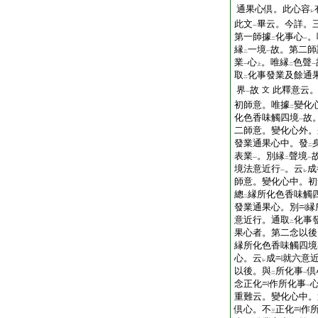
通果心倶。此心容
レ
此文
畢云。今詳。
一
第一師據
化事心
。
二
一
縁
一境
故。第二師
二
一
業
心
。唯縁
色聲
一
上
二
一
取
化事發業及餘通
二
界
故
此釋意云
文
一
初師意。唯據
變化
二
化色香味觸四境
故
一
二師意。變化心外。
發業通果心中。發
二
表業
。別縁
聲境
一
二
一
境法意近行
。云
成
一
レ
師意。變化心中。初
總
縁所化色香味觸
二
發業通果心。別
縁
意近行。通取
化事
二
果心者。第二念以後
縁所化色香味觸四境
心。云
成
就六意
レ
以後。與
所化事
倶
二
一
念正化
作所化事
一
重難云。變化心中。
倶心。不
正化
作
三