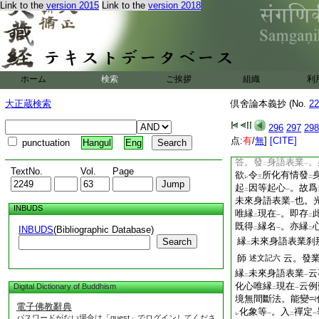
一心能作
象等四事
Link to the
version 2015
Link to the
version 2018
二
一
義。背
光法師餘處
下
果心唯縁
自地所變
二
義
。所
存
此義
也
一
レ
二
一
變化心縁
未來
者。
二
一
省
略之
。第二十
一
ホーム
検索
ご挨拶
組織
利
問。發業通果心。唯
在未來
也
兩方。
一
大正蔵検索
倶舍論本義抄 (No.
22
雖
述
若化心唯縁
レ
三
二
唯縁
現在
。明知。
296
297
298
二
一
云事
若依
之爾者
点:
有
/
無
]
[CITE]
レ
punctuation
Hangul
Eng
通果心
。相例可
同
一
レ
答。發
身語表業
。
二
一
TextNo.
Vol.
Page
欲
令
所化有情發
レ
三
二
起
因等起心
。故爲
二
一
未來身語表業
也。
一
INBUDS
唯縁
現在
。即存
二
一
二
既得
縁名
。亦縁
INBUDS
(Bibliographic Database)
二
一
二
縁
未來身語表業刹
Search
二
師
云。發
述文記六
縁
未來身語表業
云
二
一
化心唯縁
現在
云例
Digital Dictionary of Buddhism
二
一
境無間斷法。能變
電子佛教辭典
化象等
。入
禪定
レ
一
二
一
パスワードがない場合は「guest」でログインしてくださ