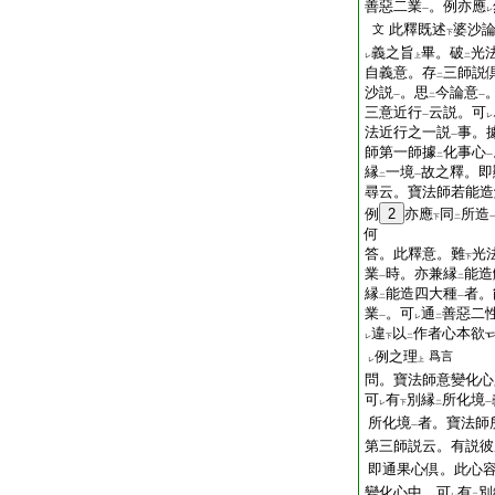
善惡二業
。例亦應
一
レ
此釋既述
婆沙
文
下
義之旨
畢。破
光
レ
上
二
自義意。存
三師説
二
沙説
。思
今論意
一
二
一
三意近行
云説。可
一
レ
法近行之一説
事。
一
師第一師據
化事心
二
一
縁
一境
故之釋。即
二
一
尋云。寶法師若能造
例
2
亦應
同
所造
下
二
何
答。此釋意。難
光
下
業
時。亦兼縁
能造
一
二
縁
能造四大種
者。
二
一
業
。可
通
善惡二
一
レ
二
違
以
作者心本欲
レ
下
二
例之理
爲言
レ
上
問。寶法師意
變化心
可
有
別縁
所化境
レ
下
二
一
所化境
者。寶法師
一
第三師説云。有説彼
即通果心倶。此心
變化心中。可
有
別