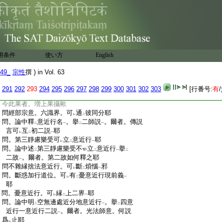
レ
二
一
:
問。論中引
契經説
云。諸所有見
爾者
寶法
文
二
一
:
師意。今此見者。如何釋
之耶
レ
:
問。論文云。豈不
可
説爲
餘慢等
爾者寶
文
レ
三
二
一
:
法師意。今此等如何釋
之耶
レ
:
問。名色者。唯限
五蘊攝
歟
二
一
用条件
使い方
English
:
問。光法師引
婆沙論非
色即是受等四蘊
下
二
一
:
文
。爾者。爲
證
今論又類
似名
義
引
之
上
レ
下
一
レ
レ
49_
宗性
撰 ) in Vol. 63
:
歟
:
問。光法師述
現在意識。及現在觸。望
未來
291
292
293
294
295
296
297
298
299
300
301
302
303
[行番号:
有
/
下
二
:
法境
爲
異義
。作
二解釋
。爾者。第二釋意。
一
レ
上
二
一
:
今此果者。増上果攝歟
:
問
經部宗意。六識界。可
通
彼同分耶
レ
二
:
問。論中釋
意近行名
。擧
二師説
。爾者。傳説
二
一
二
一
:
言可
互
初二説
耶
レ
二
一
:
問。第三靜慮樂受可
立
意近行
耶
レ
二
一
:
問。論中述
第三靜慮樂受不
立
意近行
擧
二
二
一
二
:
二故
。爾者。第二故如何釋之耶
一
:
問
不雜縁捨法意近行。可
斷
煩惱
邪
レ
二
一
:
問。斷惑加行道位。可
有
憂意近行現前義
レ
二
一
:
耶
:
問。憂意近行。可
縁
上二界
耶
レ
二
一
:
問。論中明
空無邊處近分地意近行
。擧
四意
二
一
二
:
近行一意近行二説
。爾者。光法師意。何説
一
:
爲
止耶
レ