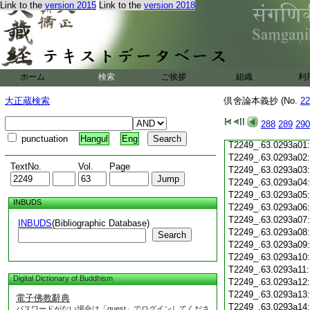
Link to the
version 2015
Link to the
version 2018
T2249_.63.0292c20
T2249_.63.0292c21
T2249_.63.0292c22
T2249_.63.0292c23
T2249_.63.0292c24
ホーム
検索
ご挨拶
組織
利
T2249_.63.0292c25
T2249_.63.0292c26
大正蔵検索
倶舍論本義抄 (No.
22
T2249_.63.0292c27
T2249_.63.0292c28
288
289
290
T2249_.63.0292c29
punctuation
Hangul
Eng
T2249_.63.0293a01
T2249_.63.0293a02
TextNo.
Vol.
Page
T2249_.63.0293a03
T2249_.63.0293a04
T2249_.63.0293a05
INBUDS
T2249_.63.0293a06
T2249_.63.0293a07
INBUDS
(Bibliographic Database)
T2249_.63.0293a08
Search
T2249_.63.0293a09
T2249_.63.0293a10
T2249_.63.0293a11
Digital Dictionary of Buddhism
T2249_.63.0293a12
T2249_.63.0293a13
電子佛教辭典
T2249_.63.0293a14
パスワードがない場合は「guest」でログインしてくださ