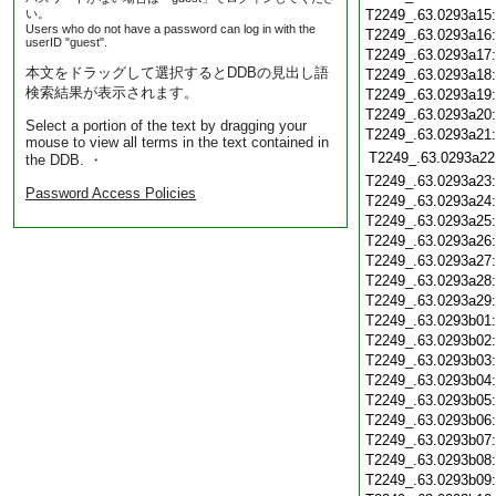
い。
T2249_.63.0293a15
Users who do not have a password can log in with the
T2249_.63.0293a16
userID "guest".
T2249_.63.0293a17
本文をドラッグして選択するとDDBの見出し語
T2249_.63.0293a18
検索結果が表示されます。
T2249_.63.0293a19
T2249_.63.0293a20
Select a portion of the text by dragging your
T2249_.63.0293a21
mouse to view all terms in the text contained in
T2249_.63.0293a22
the DDB. ・
T2249_.63.0293a23
Password Access Policies
T2249_.63.0293a24
T2249_.63.0293a25
T2249_.63.0293a26
T2249_.63.0293a27
T2249_.63.0293a28
T2249_.63.0293a29
T2249_.63.0293b01
T2249_.63.0293b02
T2249_.63.0293b03
T2249_.63.0293b04
T2249_.63.0293b05
T2249_.63.0293b06
T2249_.63.0293b07
T2249_.63.0293b08
T2249_.63.0293b09