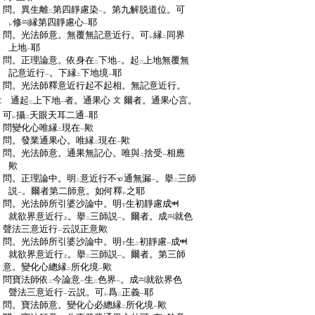
:
問。異生離
第四靜慮染
。第九解脱道位。可
二
一
:
修
縁第四靜慮心
耶
レ
一
:
問。光法師意。無覆無記意近行。可
縁
同界
レ
二
:
上地
耶
一
:
問。正理論意。依身在
下地
。起
上地無覆無
二
一
二
:
記意近行
。下縁
下地境
耶
一
二
一
:
問。光法師釋意近行起不起相。無記意近行。
:
通起
上下地
者。通果心
爾者。通果心言。
文
二
一
:
可
攝
天眼天耳二通
耶
レ
二
一
:
問
變化心唯縁
現在
歟
二
一
:
問。發業通果心。唯縁
現在
歟
二
一
:
問。光法師意。通果無記心。唯與
捨受
相應
二
一
:
歟
:
問。正理論中。明
意近行不
通無漏
。擧
三師
二
一
二
:
説
。爾者
第二師意。如何釋
之耶
一
レ
:
問。光法師所引婆沙論中。明
生初靜慮成
下
:
就欲界意近行
。擧
三師説
。爾者。成
就色
上
二
一
:
聲法三意近行
云説正意歟
一
:
問。光法師所引婆沙論中。明
生
初靜慮
成
下
二
一
:
就欲界意近行
。擧
三師説
。爾者。第三師
上
二
一
:
意。變化心總縁
所化境
歟
二
一
:
問
寶法師依
今論意
生
色界
。成
就欲界色
二
一
二
一
:
聲法三意近行
云説。可
爲
正義
耶
一
レ
二
一
:
問。寶法師意。變化心必總縁
所化境
歟
二
一