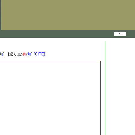
無
] [返り点:
有
/
無
]
[CITE]