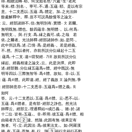
:
得
相續流轉
耶。何況如名色･六處･生･老死
二
一
:
等未
標
別名
。寧可
不
通
五蘊
耶。是以有宗
レ
二
一
レ
レ
二
一
:
意。十二支悉以
五蘊
爲
體定。加
之光法師
二
一
レ
レ
:
餘處解釋中。釋
豈不可説爲餘慢等之論文
二
一
:
云。經部諸師不
信
無明別有
實體
若爾。
文
レ
三
二
一
:
無明既無
體也。餘四蘊非
無明體
。以
何爲
レ
二
一
レ
二
:
無明支
。與
行支
爲
縁之義可
成
之哉
若
一
二
一
レ
レ
レ
:
依
之爾者。光法師釋
經部諸師作
如
是問
。
レ
下
二
レ
一
:
此中所説爲
述
己情
爲
是經義
。若是經義。
レ
二
一
二
一
:
不
然。所以者何。亦前所説分位縁起十二五
レ
:
蘊爲
十二支
違
背契經
故前所説分位
乃至
二
一
一
:
縁起。經義相違之論文
云。此是決擇。此即
上
:
述
經部難
分位縁五蘊爲
體。經中既説
無
三
二
下
:
明等四以
三際無智等
爲
體。故知。非
以
五
二
一
下
二
:
蘊
爲
體。此即違
經。經了義故
論判無
爭
文
一
レ
レ
:
經部師意存
十二支悉非
五蘊爲
體之義
見
下
二
上
:
如何
:
答。云
十二支悉以
五蘊
爲
體。云
悉不
以
下
二
一
下
中
二
:
五蘊
爲
體者。是有部･經部之諍也。然光法
一
:
師釋云。經部立
理通釋結
成己義
。雖
於
諸
レ
一
下
二
:
十二位
皆有
五蘊
。非
即用
彼五蘊
爲
體。相
一
中
上
下
二
一
:
由籍者方立
2
違。然隨
此因有無
彼果定有
二
一
:
無者。可
立
此因法
爲
彼果法支
。如
阿羅漢
下
二
一
中
上
下
:
雖
有
五蘊
而無
有
行。隨
3
福行非福行不動