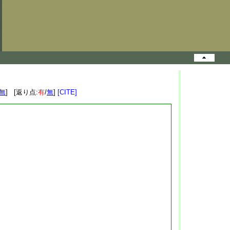
無
] [返り点:
有
/
無
]
[CITE]