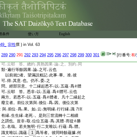
:
果性故
謂若觀
此名
縁已生
。非
即觀斯
乃至
レ
二
一
三
:
復名
縁起
。猶如
因果父子等名
此文意既
文
二
一
二
一
:
顯。以
一支
望
前名
縁已生
。望
後名
縁起
。
二
一
レ
二
一
レ
二
一
:
然一一支皆具
縁起･縁已生之二義
之旨成
二
一
:
之。始自
無明
終至
老死
。名
縁起
名
縁已
レ
二
一
二
一
二
一
二
:
生
云事。更不
可
疑
之。若爾。設雖
未來法
。
一
レ
レ
レ
二
一
用条件
使い方
English
:
望
前之時爲
縁已生
云事亦必然。此是過現
レ
二
一
:
法之種類故也。正義意如
此。而望滿意不
レ
49_
宗性
撰 ) in Vol. 63
:
存
此等義門
。寧可
許
之哉
レ
二
一
レ
レ
:
問。正義意。分位縁起者。爲唯約
異熟因果
289
290
291
292
293
294
295
296
297
298
299
300
301
[行番号:
有
/
二
一
:
論
之。爲當約
同類遍行等餘因果
論
之
レ
二
一
レ
:
可
云耶
答。總約
異熟因果
論
之。別約
同
レ
二
一
レ
二
:
類･遍行等餘因果
論
之可
云也
一
レ
レ
:
以前就□者。望滿説粗記
此事
畢。准
彼
二
一
レ
:
可
得
其意
也。仍不
委
之
レ
二
一
レ
レ
:
問。經部宗意。十二縁起悉不
以
五蘊
爲
體
下
二
一
:
可
云耶
答。悉非
以
五蘊
爲
體可
云也
レ
下
二
一
レ
:
兩方。若悉不
以
五蘊
爲
體者。凡十二縁起之
下
二
一
:
廢立者。前位次第與
後位
爲
因。後位次第
二
一
レ
:
與
前位
爲
果。如
云
無明縁
行行縁
識
乃至
二
一
レ
レ
三
レ
レ
:
有縁
生生縁
老死
。是則三世流轉十二相續
レ
二
一
:
之謂也。豈非
取
位位五蘊
爲
其體
而從
勝
下
二
一
二
一
:
立
名哉。若夫無明･行二支唯以
行蘊
爲
體。
レ
二
一
レ
:
識支唯以
識蘊
1
爲等者。彼同時餘蘊據
何
二
一
レ