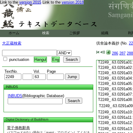
T2249_.63.0290c19
Link to the
version 2015
Link to the
version 2018
T2249_.63.0290c20
T2249_.63.0290c21
T2249_.63.0290c22
T2249_.63.0290c23
T2249_.63.0290c24
ホーム
検索
ご挨拶
組織
利
T2249_.63.0290c25
T2249_.63.0290c26
大正蔵検索
倶舍論本義抄 (No.
22
T2249_.63.0290c27
T2249_.63.0290c28
286
287
288
T2249_.63.0290c29
punctuation
Hangul
Eng
T2249_.63.0291a01
T2249_.63.0291a02
TextNo.
Vol.
Page
T2249_.63.0291a03
T2249_.63.0291a04
T2249_.63.0291a05
INBUDS
T2249_.63.0291a06
T2249_.63.0291a07
INBUDS
(Bibliographic Database)
T2249_.63.0291a08
Search
T2249_.63.0291a09
T2249_.63.0291a10
T2249_.63.0291a11
Digital Dictionary of Buddhism
T2249_.63.0291a12
電子佛教辭典
T2249_.63.0291a13
パスワードがない場合は「guest」でログインしてくださ