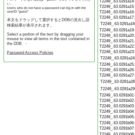
T2249_.63.0291a14
い。
T2249_.63.0291a15
Users who do not have a password can log in with the
userID "guest".
T2249_.63.0291a16
T2249_.63.0291a17
本文をドラッグして選択するとDDBの見出し語
T2249_.63.0291a18
検索結果が表示されます。
T2249_.63.0291a19
Select a portion of the text by dragging your
T2249_.63.0291a20
mouse to view all terms in the text contained in
T2249_.63.0291a21
the DDB. ・
T2249_.63.0291a22
T2249_.63.0291a23
Password Access Policies
T2249_.63.0291a24
T2249_.63.0291a25
T2249_.63.0291a26
T2249_.63.0291a27
T2249_.63.0291a28
T2249_.63.0291a29
T2249_.63.0291b01
T2249_.63.0291b02
T2249_.63.0291b03
T2249_.63.0291b04
T2249_.63.0291b05
T2249_.63.0291b06
T2249_.63.0291b07
T2249_.63.0291b08