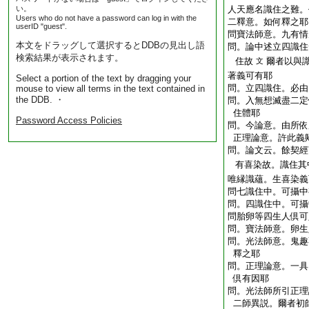
い。
人天應名識住之難。
Users who do not have a password can log in with the
二釋意。如何釋之耶
userID "guest".
問
寶法師意。九有情
本文をドラッグして選択するとDDBの見出し語
問。論中述立四識住
検索結果が表示されます。
住故
爾者以與
文
著義可有耶
Select a portion of the text by dragging your
問。立四識住。必由
mouse to view all terms in the text contained in
the DDB. ・
問。入無想滅盡二定
住體耶
Password Access Policies
問。今論意。由所依
正理論意。許此義
問。論文云。餘契經
有喜染故。識住其
唯縁識蘊。生喜染義
問
七識住中。可攝中
問。四識住中。可攝
問
胎卵等四生人倶可
問。寶法師意。卵生
問。光法師意。鬼趣
釋之耶
問。正理論意。一具
倶有因耶
問。光法師所引正理
二師異説。爾者初