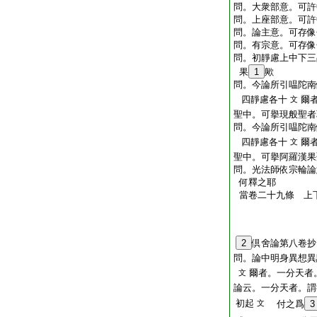
問。大衆部意。可許
問。上座部意。可許
問。論主意。可存像
問。有宗意。可存像
問。初靜慮上中下三
果
1
歟
問。今論所引嗢陀南
四靜慮各十
爾
文
聖中。可擧現般聖者
問。今論所引嗢陀南
四靜慮各十
爾
文
聖中。可擧阿羅漢果
問。光法師依宗輪論
何釋之耶
當卷二十九條
上下
2
倶舍論第八卷抄
問。論中明身異想異
爾者。一分天者
文
論云。一分天者。謂
初起
文
付之爲
3