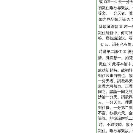
或
云一分
百三十七
初識住唯欲界繋故。
等文。一分天者。唯
加之見品類足論
九
除煩滅道智
若一
文
識住能智中。何可除
答。廣披諸論説。尋
云。謂有色有情
七
時是第二識住
婆
文
情。身異想一。如梵
識住
此等本論中
文
慮劫初起時。故初靜
識住云事自明也。故
一分天者。謂欲界天
道理尤可然也。正理
同之。諸論一同之説
沙論一分天。謂欲界
云。一分天言。理通
識住攝。一分第二識
不言。欲界六天。全
論説。即彼論解第二
時。不取後時。故
識住。唯欲界繋故。