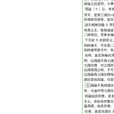
諸論之説是同。大乘
理論
云。有
二十二
淨天。是第三識住○
所感差別身形。故言
諸天相無別義
而
文
有異之文。致相違故
二師有説。梵衆名極
下天故
此師意云
文
初靜慮天。可非第二
初靜慮梵衆天中。有
光明。故且與極光
問。以識蘊可爲七識
七識住體
付之識所
以識望識之時。不可
以識蘊爲七識住體哉
識住當知四蘊。任當
3
識蘊不爲四識住
答。今論中明七識住
四蘊如其所應。是
文云。若欲色所繋五
蘊爲體。如其所應。
住著。故是名識住