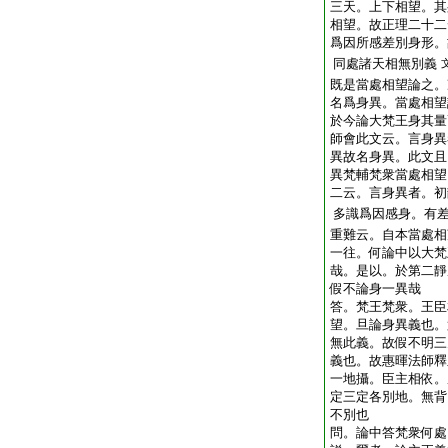
三天。上下相望。其
相望。故正理二十二
爲因所感差別身形。
同處諸天相無別義
既是當處相望論之。
名爲身異。當處相望
於今論大梵王身其量
師會此文云。言身異
異故名身異。此文且
異梵輔梵衆當處相望
二云。言身異者。初
多識爲因感身。有
重難云。自本當處相
一往。何論中以大梵
哉。是以。於第二靜
假不論身一異哉
答。梵王梵衆。王臣
望。旦論身異義也。
無此義。故假不明三
義也。故惠暉法師釋
一地攝。臣主相依。
定三定各別地。無背
不別也
問。論中答梵衆何處