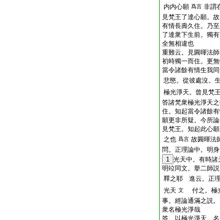
内
内心願
非謂
爲言
見梵王了達心願。故
有情長壽久住。乃至
了達衆下生前。獨有
全無相違也
重難云。見圓暉法師
初時
獨一而住。更無
當令諸餘有情生我同
悲愍。從彼處沒。
極光淨天。曾見梵
答
諸梵衆極光淨天之
住。知起當令諸餘有
願
更非所疑。今所論
見梵王。知起此心願
之也
故圓暉法
爲言
問。正理論中。明身
1
光天中。有時諸
明竝同文。擧二師説
釋之耶
進云。正理
光天
付之。極光
文
事。經論通滿之説。
衆名極光淨哉
答。以極光淨天。名