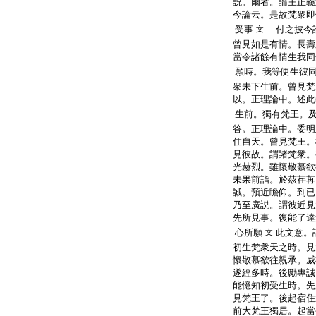
説。爾者。論主正義
今論云。是故梵衆即
受事
付之披今論
文
曾見如是有情。長壽
當令諸餘有情生我同
願時。我等便生彼
衆未下生前。曾見梵
以。正理論中。述此
生前。獨有梵王。
答。正理論中。委明
住自天。曾見梵王。
見彼故。謂諸梵衆。
光赫烈。雖懷敬慕欲
未果前詣。於茲荏苒
誠。預近瞻仰。到已
乃至廣説。謂彼近見
先所見事。復能了達
心所願
此文意。
文
初生梵衆天之時。見
懷敬慕欲往親承。威
遂經多時。後勵專誠
能憶知初受生時。先
見梵王了。後起宿住
前大梵王獨居。起當