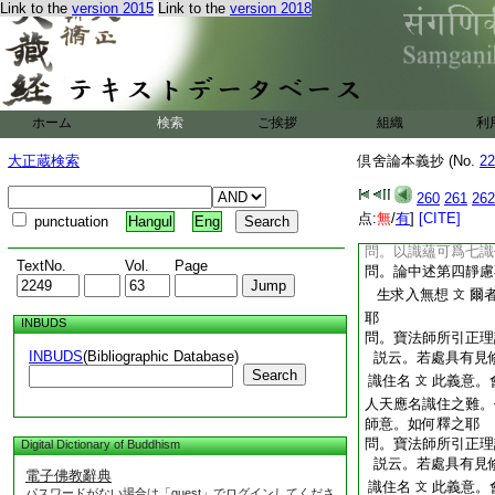
Link to the
version 2015
Link to the
version 2018
問。論中明身異想
爾者一分天者。唯
問。論中明身異想一
却初起。是第二識
相望論身異義歟
ホーム
検索
ご挨拶
組織
利
問。論中答梵衆何處
説。爾者。論主正
大正蔵検索
倶舍論本義抄 (No.
22
問。正理論中。明身
光天中。有時諸天
260
261
262
明竝同文。擧二師説
点:
無
/
有
]
[CITE]
punctuation
Hangul
Eng
何釋之耶
問。以識蘊可爲七識
TextNo.
Vol.
Page
問。論中述第四靜慮
生求入無想
爾
文
耶
INBUDS
問。寶法師所引正理
INBUDS
(Bibliographic Database)
説云。若處具有見
Search
識住名
此義意。
文
人天應名識住之難。
師意。如何釋之耶
問。寶法師所引正理
Digital Dictionary of Buddhism
説云。若處具有見
電子佛教辭典
識住名
此義意。
文
パスワードがない場合は「guest」でログインしてくださ