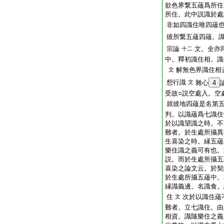
欲色界繋五蘊爲所住
所住。此中説識於處
非如四識住唯四蘊
彼所繋五蘊四蘊。
宗論
文。全亦
十二
中。釋初識住相。識
解無色界識住相
文
想行識
文
雜心
4
受故○説空處入。空
就彼地四蘊是名第
判。以識蘊爲七識住
於以識望識之時。不
難者。於生處所攝異
生喜染之時。縁五蘊
樂住識之義可有也。
説。而於生處所攝五
喜染之論文云。於契
於生處所攝五蘊中。
縁識義邊。名識食。
住
次於以識住蘊
文
難者。立七識住。由
相資。識隨樂住之義