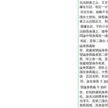
光法師會之云。又言
據全分説。初定一分
非全分故。故略不
識住七智知。除類滅
會之云品類足文。初
還據全説。不約小
法師悉會通之。後學
問
論中明身異想一識
初起。是第二識住
論身異義歟
答。當處相望論身異
望論身異義者
第二靜
異。何云身一哉。是
當處相望身亦有異。
論身異義判
若依之
識住身異義云。大梵
徳
言語光明。衣冠
同。故名身異
如
文
望論身異義
如何
見
答。於初靜慮明身異
也。故光法師釋有色
光淨天。是第三識住
無異因感。其身是同