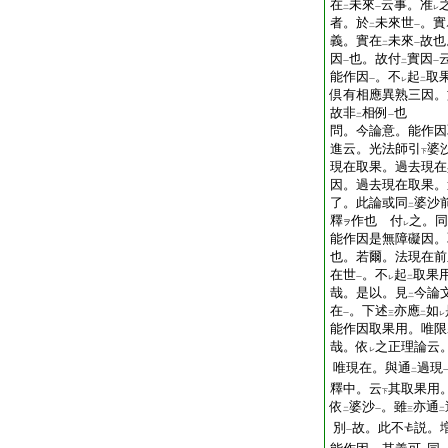
在
未來
云事。准
二
一
レ
者。於
未來世
。實
二
一
義。實在
未來
故也
二
一
因
也。故付
實因
一
二
一
能作因
。不
起
取
一
レ
二
倶有相應異熟三因。
故非
相例
也
二
一
問。今論意。能作因
進云。光法師引
婆
下
現在取果。過去現在
因。過去現在取果。
了。此論或同
婆沙
二
釋
作也
付
之。同
ヲ
レ
能作因是無障礙因。
也。若爾。法現在前
在世
。不
起
取果
一
レ
二
哉。是以。見
今論
二
在
。下述
亦應
如
一
三
二
レ
能作因取果用。唯限
哉。依
之正理論云
レ
唯現在。與通
過現
二
釋中。云
其取果用
下
依
婆沙
。雖
亦通
二
一
三
二
別
故。此不
説。
一