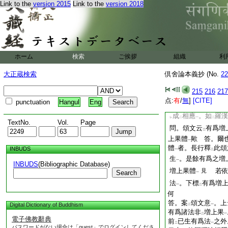
果
此釋意。相
文
Link to the
version 2015
Link to the
version 2018
一
於
寶法師相應因。
下
等無間縁就
心心所
二
一
所
論
之。故取
等
一
レ
二
相應因同時士用果
一
之物。亦取
等無間
二
ホーム
検索
ご挨拶
組織
利
後心。取
相應因士
二
用果
云也。非
謂
一
レ
三
大正蔵検索
倶舍論本義抄 (No.
22
用果
。更非
相違
一
二
一
云。准
此論文
。取
二
一
215
216
217
是相應因。是相應者
点:
有
/
無
]
[CITE]
punctuation
Hangul
Eng
不
同
倶有因
。然
レ
二
一
成
相應
。如
羅漢
レ
二
一
二
TextNo.
Vol.
Page
問。頌文云
有爲増
二
上果體
歟
答。爾
一
體
者。長行釋
此頌
INBUDS
一
二
生
。是餘有爲之増
一
INBUDS
(Bibliographic Database)
増上果體
若
見
Search
一
法
。下標
有爲増
一
二
何
答。案
頌文意
。上
Digital Dictionary of Buddhism
二
一
有爲諸法非
増上果
二
一
電子佛教辭典
前
已生有爲法
之外
二
一
パスワードがない場合は「guest」でログインしてくださ