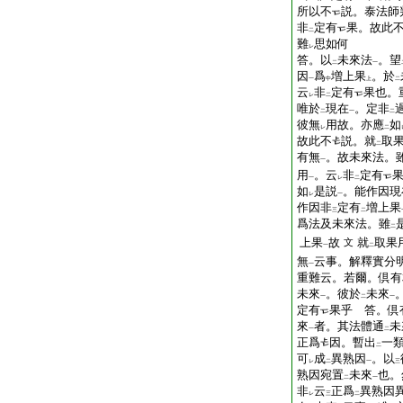
所以不
説。泰法師
非
定有
果。故此
二
難
思如何
レ
答。以
未來法
。望
二
一
因
爲
増上果
。於
一
中
上
二
云
非
定有
果也。
レ
二
唯於
現在
。定非
二
一
二
彼無
用故。亦應
如
レ
二
故此不
説。就
取
二
有無
。故未來法。
一
用
。云
非
定有
一
レ
二
如
是説
。能作因現
レ
一
作因非
定有
増上果
三
二
爲法及未來法。雖
二
上果
故
就
取果
文
一
二
無
云事。解釋實分
一
重難云。若爾。倶有
未來
。彼於
未來
一
二
一
定有
果乎
答。倶
來
者。其法體通
未
一
二
正爲
因。暫出
一
二
可
成
異熟因
。以
レ
二
一
三
熟因宛置
未來
也。
二
一
非
云
正爲
異熟因
レ
三
二