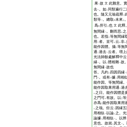
果
故
此難意。
文
一
去
。如
同類遍行二
一
二
也。隨又元瑜疏釋
二
類等
。總取
未來
一
中
上
爲
所引
也
此釋
文
中
上
無間縁
。翻而思
之
一
レ
也。若指
等無間縁
二
用
者。豈可
云
非
一
レ
レ
レ
能作因體。攝
等無
二
通
過去
云者。増上
二
一
光法師餘處解釋中云
縁
。以
體相雜
故
一
二
一
無間縁
故也
一
答。凡約
四因四縁
二
一
門
。或有
據
用相
一
下
二
能作因。等無間縁。
能作因取果用通
過
二
之日。能作因體是
レ
之門可
有故。以
等
レ
三
亦爲
能作因取果用
三
之哉。但云
因縁五
レ
二
用相似
以論
之。光
一
レ
論據
用相似
。以辨
二
一
意也。故就
其文
。
二
一