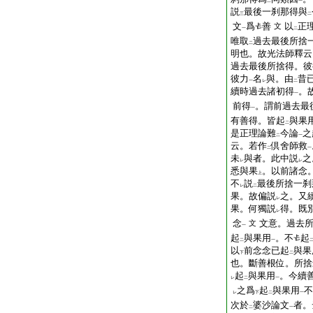
二
一
説
最後一刹那得與
三
二
文
爲
善
以
正
文
一
二
唯取
過去最後所捨
二
明也。故光法師釋云
過去最後所捨得。彼
彼力
名
與。由
昔
一
レ
二
續時過去諸初得
。
一
前得
。謂前過去最
一
有善得。皆起
與果
二
是正理論難
今論
之
二
一
云。若作
倶舍師救
二
一
未
與者。此中説
之
レ
レ
悉與果
。以前諸念
上
不
説
最後所捨一刹
レ
二
果。故偏説
之。又
レ
果。何獨説
得。既
レ
念
文意。過去
文
一
起
與果用
。不
起
二
一
以
前念念已起
與果
下
二
也。斷善根位。所捨
起
與果用
。今續
レ
二
一
之爲
起
與果用
不
レ
下
二
一
次於
婆沙論文
者。
二
一