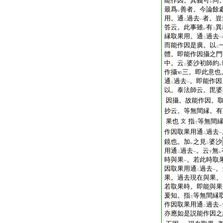
能作因。其義可
同
レ
最爲
善者。今論餘
レ
用。通
過去
者。豈
二
一
答云。此事雖
有
異
レ
二
縁取果用。通
過去
二
一
而能作因是廣。以
二
體。即能作因攝之門
中。云
婆沙初師約
二
レ
作攝
三。即此意也
通
過去
。即能作因
二
一
以。泰法師云。毘婆
因攝。故能作因。
抄云。等無間縁。有
果也
指
等無間
文
三
作因取果用通
過去
二
一
鏡也。加
之見
婆沙
レ
二
用通
過去
。云
無
二
一
下
レ
時與果
。若此時取
一
因取果用通
過去
。
二
一
果。過去現在與果。
若取果時。即能與果
爰知。指
等無間縁
三
作因取果用通
過去
二
一
亦應如是説能作因之