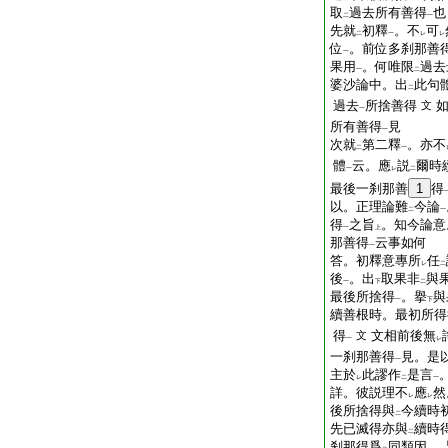
取
過去所有善得
也
二
一
先就
初釋
。不
可
二
一
レ
レ
位
。前位多刹那善
一
果用
。何唯限
過去
一
二
婆沙論中。出
此句
二
過去
所捨善得
文
一
所有善得
見
一
次就
第二釋
。亦不
二
一
體
云。應
説
爾時
一
レ
二
最後一刹那善
1
得
以。正理論難
今論
二
一
得
之旨
。知今論意
一
上
那善得
云事如何
一
答。初釋意專所
任
レ
二
後
。出
取果非
與
一
下
二
最後所捨得
。擧
與
一
下
續善根時。最初所得
得
文相前後無
文
一
レ
一刹那善得
見。是
一
主於
此謬作
是言
レ
二
一
詳。彼説理不
應
然
レ
レ
後所捨得與
今續時
二
先已滅得亦與
續時
二
刹那得爲
同類因
。