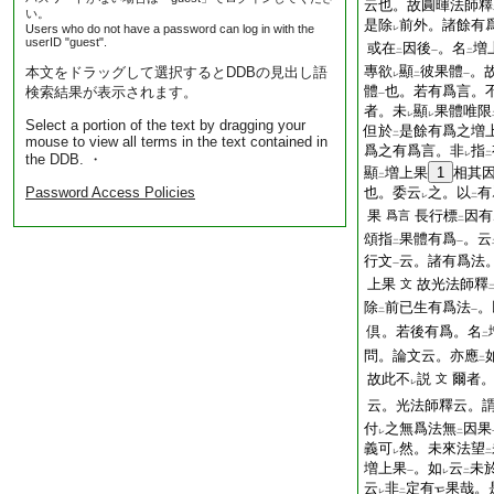
云也。故圓暉法師釋
い。
是除
前外。諸餘有
Users who do not have a password can log in with the
レ
userID "guest".
或在
因後
。名
増
二
一
二
專欲
顯
彼果體
。
本文をドラッグして選択するとDDBの見出し語
レ
二
一
體
也。若有爲言。
検索結果が表示されます。
一
者。未
顯
果體唯限
レ
レ
Select a portion of the text by dragging your
但於
是餘有爲之増
二
mouse to view all terms in the text contained in
爲之有爲言。非
指
レ
二
the DDB. ・
顯
増上果
1
相其
二
Password Access Policies
也。委云
之。以
有
レ
二
果
長行標
因有
爲言
二
頌指
果體有爲
。云
二
一
行文
云。諸有爲法
一
上果
故光法師釋
文
除
前已生有爲法
。
二
一
倶。若後有爲。名
二
問。論文云。亦應
二
故此不
説
爾者
文
レ
云。光法師釋云。
付
之無爲法無
因果
レ
二
義可
然。未來法望
レ
二
増上果
。如
云
未
一
レ
二
云
非
定有
果哉。
レ
二