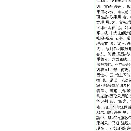
五因
。現在取果
一
上
因。實於
過去
。數
二
一
果用
少分。過去起
一
二
現在起
取果用
者。
二
一
文理
思
之。實就
一
レ
二
可
限
現在
也。如
レ
二
一
レ
畢。就
中光法師餘
レ
唯限
現在
云事。還
二
一
理論文
者。彼不
許
一
レ
去
。故能作因取果
一
各別。何備
疑難
哉
二
一
重難云。六因四縁。
處解釋也。何指
等
二
因取果用
哉。何況
一
因性
。云
増上即能
一
二
攝
見。是以。光法
一
婆沙論等無間縁及所
義釋
。若爾。指
等
上
三
爲
能作因取果用通
三
二
等定判
哉。加
之。
一
レ
者。指
2
等無間
三
取果用通
過去
事。
二
一
論中。破
然毘婆沙
下
果與果。倶通
過現
二
一
現在
。亦如
同類遍
一
二