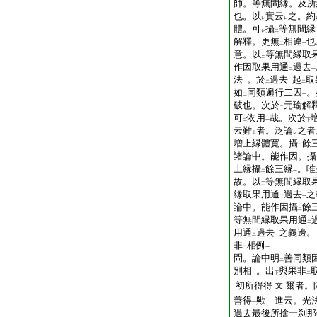
師。等無間縁。及所
也。以
實云
之。約
レ
レ
體。可
攝
等無間縁
レ
二
解釋。更無
相違
也
二
一
意。以
等無間縁取
三
作因取果用通
過去
二
一
法
。於
過去
起
取
一
二
一
二
如
同類遍行二因
。
二
一
破也。次於
元瑜解
二
可
依用
哉。次於
二
一
下
云難
者。泛論
之者
上
レ
増上縁體寛。攝
餘
二
諸論中。能作因。攝
上縁攝
餘三縁
。唯
二
一
故。以
等無間縁取
三
縁取果用通
過去
之
二
一
論中。能作因攝
餘
二
等無間縁取果用通
二
用通
過去
之義邊。
二
一
非
相例
二
一
問。論中明
善同類
二
別相
。出
與果非
一
下
二
初所得得
爾者。
文
善得
歟
進云。光
一
過去最後所捨一刹那