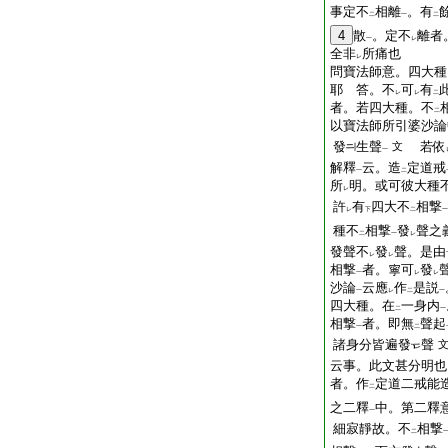
事定不
相離
。有
二
一
二
4
散
。定不
離者
一
レ
全非
所痛也
レ
問寶法師意。四大種
耶
答。不
可
有
レ
レ
二
者。若四大種。不
二
以寶法師所引婆沙論
發
生聲
若依
文
一
解釋
云。造
定道戒
一
二
所
明。或可彼大種
レ
許
有
四大不
相撃
レ
下
二
一
種不
相撃
發
聲之
二
一
レ
發聲不
發
聲。是由
レ
レ
相撃
者。寧可
發
一
レ
レ
沙論
云應
作
是説
一
レ
二
一
四大種。在
一身内
二
一
相撃
者。即無
聲起
一
二
諸身分皆遍發
聲
云事。此文甚分明也
者。作
定道二戒能
二
之二釋
中。第二釋
一
細寂靜故。不
相撃
二