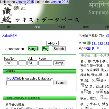
不
然。
聚據
體
Link to the
version 2015
Link to the
version 2018
レ
レ
者。可
通
九事十事
レ
二
3
論文
云。若有
一
レ
十物倶生
文
舊譯隣
既通
九物十物
。
二
一
ホーム
検索
ご挨拶
組織
利
依
之爾者。今論文
レ
光法師判
言
聚
大正蔵検索
倶舍論本義抄 (No.
22
下
二
一
聚名
。唯限
八事倶
一
二
131
132
133
答。披
今論文
云。
二
一
点:
有
/
無
]
[CITE]
punctuation
Hangul
Eng
更無
細
於此
者
。
中
二
一
上
事倶生。隨一不減
TextNo.
Vol.
Page
名
。以
九事十事
一
二
一
事倶生隨一不減
。
一
也。光法師釋
此文
INBUDS
二
一
極細無
聲無
根。外
レ
レ
INBUDS
(Bibliographic Database)
不
減。立
聚名
レ
二
一
Search
聚
者。顯
細少
一
二
爲
聚
。即
是
一
Digital Dictionary of Buddhism
或云。應知。
有
二
事。倶生不
可
減也
電子佛教辭典
レ
レ
パスワードがない場合は「guest」でログインしてくださ