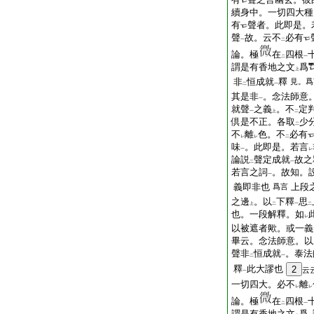
續身中。一切四大種
有
聲者。此即是。
聲
故。云不
必有
一
二
論。極
在
四根
二
一
謂是有香地之文
爲
上
非
恒成就
釋
見。爲
二
一
其是非
。念法師意
一
就聲
之義
。不
定
一
上
二
倶是不正。各取
少
二
不
離
色。不
必有
レ
レ
二
味
。此即是。若言
一
レ
論説
聲定成就
故之
二
一
若言之詞
。故知。
一
義即非也
上段
爲言
之邊
。以
下釋
思
上
二
一
二
也。一段解釋。如
レ
以被遮者歟。或一義
畢云。念法師意。以
聲非
恒成就
。泰法
二
一
釋
此大謬也
2
云
一
一切四大。必不
離
レ
レ
論。極
在
四根
二
一
謂是有香地之文
爲