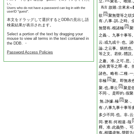
立
聚名
。唯限
二
一
二
い。
故雖
古來未
爲言
Users who do not have a password can log in with the
二
userID "guest".
欲
聚無聲等之頌
本文をドラッグして選択するとDDBの見出し語
有
八事
訓
之時。
二
一
レ
検索結果が表示されます。
無聲有
根諸極
聚
レ
Select a portion of the text by dragging your
之義
。九事十事等
一
mouse to view all terms in the text contained in
云
或九或十
也。諸
the DDB. ・
二
一
論
之云事。炳然也
レ
Password Access Policies
等之文。若依
體説
レ
之趣。准
之可
思。
レ
レ
必依實等之釋
者。
一
諸色。略有
二種
一
二
一
非極
聚。即無表
聚
也
畢云
聚是
一
上
不同
。是即約
假聚
一
二
無
諍據
極
聚
。
レ
二
一
有
八事九事十事等
二
多少不同
也。非
云
一
レ
同
更有
何相違
哉
一
二
一
釋。准
此義勢
。可
二
一
有
根隣虚無
聲即九
レ
レ