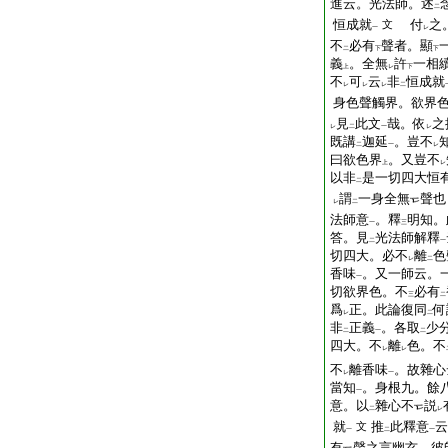
進云。光法師。述
二
恒成就
付
之
文
一
レ
不
必有
聲者。顯
二
下
下
義
。全無
許
一相
上
レ
下
不
可
云
非
恒成就
レ
レ
レ
二
身色聲觸界。欲界色
見
此文
哉。依
之
レ
二
一
レ
既講
迦延
。豈不
二
一
レ
曰欲色界
。又豈不
上
レ
以非
是一切四大恒
二
謂
一身全無
聲也
レ
二
法師意
。釋
明知。
一
三
答。見
光法師解釋
二
一
切四大。必不
離
色
レ
二
香味
。又一師云。
一
切欲界色。不
必有
三
二
爲
正。此論復同
何
レ
二
非
正義
。各取
少
二
一
二
四大。不
離
色。不
レ
レ
不
離香味
。故雜心
レ
一
當知
。身根九。餘
一
意。以
雜心不
説
二
レ
就
推
此釋意
云
文
一
二
一
有
聲之言幽玄。彼