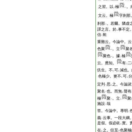
之習。以
極
。
二
一
文云。極
字刹那
刹那
。若爾。隣虚
一
譯之言。於
事不定
レ
信
歟
一
重難云。今論中。云
色聚
。立
聚
一
聚色
。據
極
一
二
云。應知。
有
二
二
倶生。不
可
減也。
レ
レ
色極少。更不
可
レ
レ
定判
思
之。今論諸
一
レ
聚名
也。而無
聲有
一
レ
極
聚
。立
聚
一
二
施設
哉
一
答。今論中。專明
二
義
云事。一段大綱
一
是假。假必依
實。
レ
在
之。但至
色聚極
レ
下