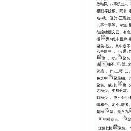
故唯限
八事倶生
。
二
一
根眼等餘根。既非
二
名
哉。但於
正理論
一
下
九事十事等。寧無
二
彼論總標文云。有色
極
聚○此中且辨
二
聚義
説
。其中定不
一
上
八事倶生
。不
通
一
レ
二
聚
。立
聚名
一
二
邊
4
強不
可
遮
レ
レ
レ
師疏
。作
二釋
云
一
二
一
色之中
聚最細。
聚集。成
其
聚
二
一
之極少。更無分故。
時極少
。更不
可
一
三
轉和合。定不
離者
レ
是極
聚。是八九
文
初釋意云。
自類七極
聚集。