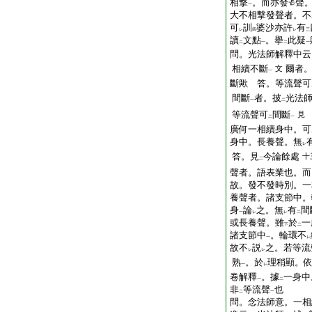
相撃
。而亦發
聲
一
大不相撃發聲者。不
可
訓
婆沙亦許
有
レ
四
レ
三
讀
文點
。擧
此疑
二
一
二
一
問。光法師解釋中云
相續不斷
爾者
文
一
斷歟
答。等流聲可
間斷
者。披
光法
一
二
等流聲可
間斷
見
二
一
廣何一相續身中。可
身中。長養聲。無
レ
答。見
今論餘處
十
二
聲者。語表業也。而
故。發不發時別。一
養聲者。諸支節中。
身
論
之。無
有
間
一
レ
レ
二
或長養聲。雖
於
一
下
二
諸支節中
。輪環不
一
レ
故不
説
之。若等流
レ
レ
熟
。於
理稍顯。
一
レ
卷解釋
。據
一身中
一
二
非
等流聲
也
二
一
問。念法師意。一相