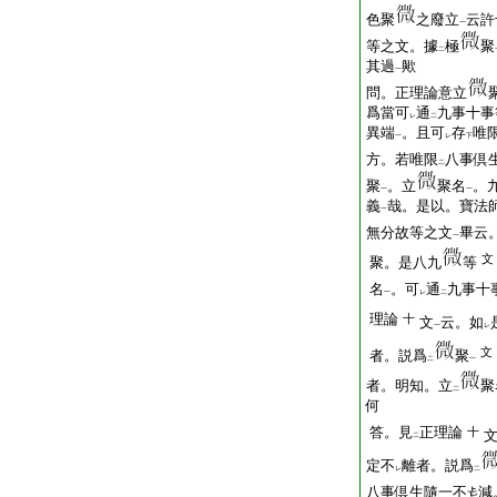
色聚
之廢立
云許
一
等之文。據
極
聚
二
其過
歟
一
問。正理論意立
爲當可
通
九事十事
レ
二
異端
。且可
存
唯
一
レ
下
方。若唯限
八事倶
二
聚
。立
聚名
。
一
一
義
哉。是以。寶法
一
無分故等之文
畢云
一
文
聚。是八九
等
名
。可
通
九事十
一
レ
二
理論
十
文
云。如
一
レ
文
者。説爲
聚
二
一
者。明知。立
聚
二
何
答。見
正理論
十
二
定不
離者。説爲
レ
二
八事倶生隨一不
減