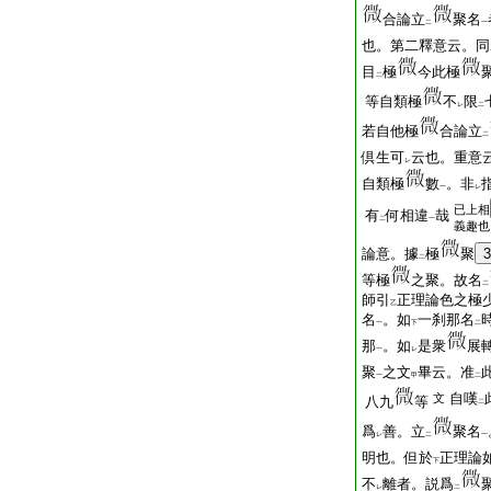
合論立
聚名
二
一
也。第二釋意云。同
目
極
今此極
二
等自類極
不
限
レ
二
若自他極
合論立
二
倶生可
云也。重意
レ
自類極
數
。非
一
レ
已上相
有
何相違
哉
二
一
義趣也
論意。據
極
聚
3
二
等極
之聚。故名
二
師引
正理論色之極
乙
名
。如
一刹那名
一
下
二
那
。如
是衆
展
一
レ
聚
之文
畢云。准
一
甲
二
自嘆
文
八九
等
二
爲
善。立
聚名
レ
二
一
明也。但於
正理論
下
不
離者。説爲
レ
二