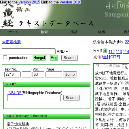
界變化心中。與
捨
Link to the
version 2015
Link to the
version 2018
二
成
下。與
喜根
相
レ
二
一
下云也。變化心通
レ
二
慮變化心
。自地爲
一
二
尾
哉
次捨是
是一
一
意。由
中庸非
中庸
下
二
ホーム
検索
ご挨拶
組織
利
異
釋成也。若下地
一
無
喜樂相應之類
故
二
一
大正蔵検索
倶舍論本義抄 (No.
22
喜樂相應變化心
者
一
是中庸。起時稍易
112
113
114
点:
有
/
無
]
[CITE]
欲界變化心中。無
punctuation
Hangul
Eng
二
百三
答。勘
婆沙論
二
十九
TextNo.
Vol.
Page
成
就下地意近行
上
變化心。唯捨相應云
成欲界一捨法近行
INBUDS
且引
文初
也。意廣
二
一
INBUDS
(Bibliographic Database)
就下地意近行
。唯
一
Search
證據
。若不
爾者。
一
レ
通
樂根相應
之旨
レ
二
一
上
通
喜樂意近行
中。
二
一
初釋爲
證之意趣
。
Digital Dictionary of Buddhism
レ
上
下地意近行
。何故
一
電子佛教辭典
答
此問
云。捨是中
二
一
パスワードがない場合は「guest」でログインしてくださ