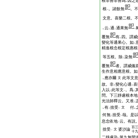
根非善非善爲
因之
レ
根
。諸餘無
。
一
文意。喜樂二根。
云
通
通果無
レ
レ
二
一
覆無
有
四。謂威
レ
變化等通果心。如
二
精進根念根定根惠根
等五根。除
染無
二
覆無
者。謂威儀
生作意相應意根。如
應亦爾
此等文
文
レ
故。非
變化心通
喜
三
二
入以
此等文
。爲
二
一
二
問。下三靜慮根本地
光法師釋云。又准
二
有
捨受
付
文
レ
二
一
レ
何無
捨受
哉。是
二
一
息念依地
云。有説
一
百
捨受
婆沙論
文
一
十
二靜慮染
第九無間