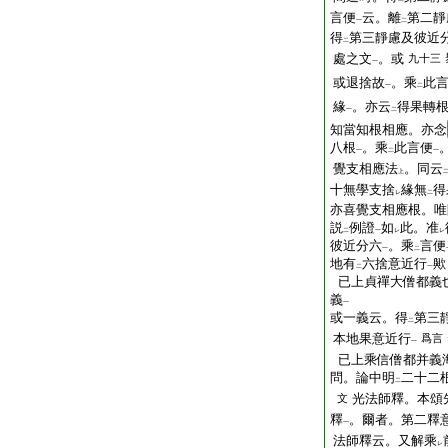
言便
云。離
第二靜
一
二
得
第三靜慮及彼近
二
處之文
。或
九十三
一
或退捨故
。乘
此
一
二
緣
。亦云
得果轉
一
二
知當知根相應。亦念
八根
。乘
此言便
一
二
一
覺支相應法
。同云
上
十無學支捨
緣無
得
レ
二
亦喜覺支相應根。唯
説
例證
如
此。准
二
一
レ
レ
彼近分六
。乘
言便
一
二
地有
六捨意近行
歟
二
一
已上貞禪大僧都義
義
一
或一義云。得
第三
二
本地果意近行
爲言
一
已上乘信僧都并義
問。論中明
二十二
二
光法師釋。本頌
文
釋
。爾者。第二釋
一
法師釋云。又解乘
レ