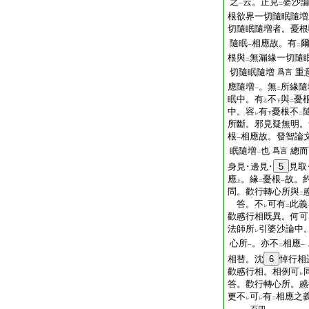
之
云。正見
婆沙
一
二
根欲界一切隨眠隨増
切隨眠隨増者。憂根
隨眠
相應故。有
一
二
根與
無漏緣一切隨
二
切隨眠隨増
重
爲言
應隨増
。無
所緣隨
一
二
眠中。有
不
與
憂
乙
下
二
中。容
有
憂根不
レ
下
二
所斷。邪見疑無明。
根
相應故。發智論
一
眠隨増
也
總而
爲言
一
身見･邊見･
5
見取
應
。緣
憂根
故。
上
二
一
問。歡行轉心所與
二
答。不
可有
此義
レ
二
歡慼行相既異。何可
法師所
引婆沙論中
レ
心所
。亦不
相應
一
二
一
相替。沈
6
悼行相
歡慼行相。相例可
レ
答。歡行轉心所。慼
更不
可
有
相應之
レ
レ
二