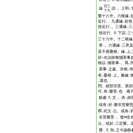
百三
論
説
。上明
一
二
十九
繋十八中。六唯緣
二
近行
。九通緣
欲色
一
二
捨近行
。三通緣
三
一
二
捨近行
下説
三
文
一
二
三十六中。十二唯緣
界
。六通緣
三界
一
二
及不善憂根。緣
上
二
於
光法師無惱害事
下
根以
惱害事
。爲
二
一
二
害事
之處。亦無
一
レ
有
憂根
上。兼緣
二
一
下
遮也
レ
問。經部宗意。第四
可
有
樂受
也
兩方
レ
二
一
餘處
文
。依
經
九
一
二
或有
於
樂非苦樂
下
二
釋
此文
云。或有
二
一
下
非苦樂受
。發
生
一
云。或於
三定樂。
二
愛
加
之今論餘
文
一
レ