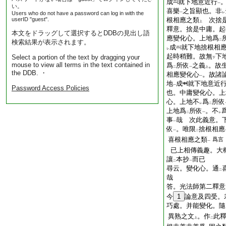
成
就下地意近行
一
い。
喜樂
之旨顯也。非
Users who do not have a password can log in with the
一
レ
userID "guest".
根相應之類
次捨是
上
釋意。捨是中庸。起
本文をドラッグして選択するとDDBの見出し語
應變化心。上地爲
二
検索結果が表示されます。
成
就下地捨根相
レ
起時稍難。故無
下
Select a portion of the text by dragging your
下
mouse to view all terms in the text contained in
爲
所依
之義
。故
二
一
上
the DDB. ・
相應變化心
。故諸
一
地
成
就下地意近
一
Password Access Policies
也。中庸變化心。上
心。上地不
爲
所依
レ
二
上地爲
所依
。不
二
一
レ
事
哉
次此義意。下
一
依
。唯限
捨根相應
一
二
喜根相應之類
爲言
一
已上相傳義趣。大
讓
本抄
而已
二
一
尋云。變化心。通
二
哉
答。光法師第二釋意
今
1
論意及四受。
巧處。并能變化。隨
異熟之文
。作
此
上
二