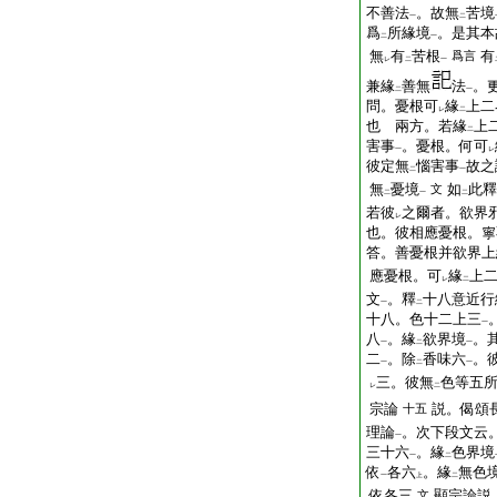
不善法
。故無
苦境
一
二
爲
所緣境
。是其本
二
一
無
有
苦根
有
爲言
レ
二
一
兼緣
善無
法
。
二
一
問。憂根可
緣
上二
レ
二
也
兩方。若緣
上
二
害事
。憂根。何可
一
レ
彼定無
惱害事
故之
二
一
無
憂境
如
此釋
文
二
一
二
若彼
之爾者。欲界
レ
也。彼相應憂根。寧
答。善憂根并欲界上
應憂根。可
緣
上
レ
二
文
。釋
十八意近行
一
二
十八。色十二上三
一
八
。緣
欲界境
。
一
二
一
二
。除
香味六
。
一
二
一
三。彼無
色等五
レ
二
宗論
説。偈頌
十五
理論
。次下段文云
一
三十六
。緣
色界境
一
二
依
各六
。緣
無色
一
上
二
依各三
顯宗論説
文