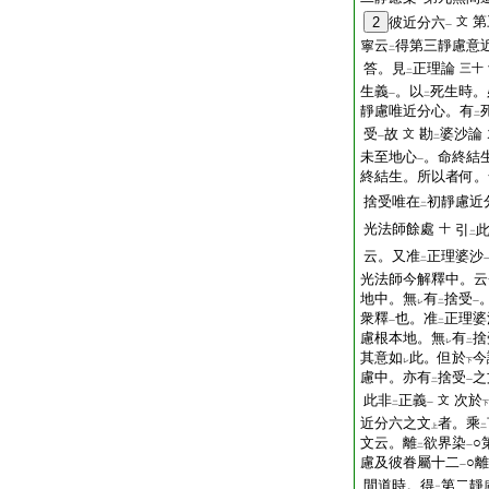
一
第
2
彼近分六
文
一
寧云
得第三靜慮意
二
答。見
正理論
三十
二
生義
。以
死生時。
一
二
靜慮唯近分心。有
二
受
故
勘
婆沙論
文
一
二
未至地心
。命終結
一
終結生。所以者何。
捨受唯在
初靜慮近
二
光法師餘處
十
引
二
云。又准
正理婆沙
二
光法師今解釋中。云
地中。無
有
捨受
レ
二
一
衆釋
也。准
正理婆
一
二
慮根本地。無
有
捨
レ
二
其意如
此。但於
今
レ
下
慮中。亦有
捨受
之
二
一
此非
正義
次於
文
二
一
下
近分六之文
者。乘
上
二
文云。離
欲界染
○
二
一
慮及彼眷屬十二
○離
一
間道時。得
第二靜
二