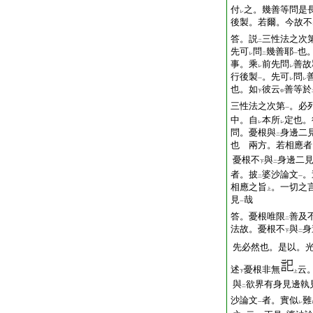
付
之。幾善等問是
レ
後製。若爾。今故不
答。説
三性法之次
二
先可
問
幾善耶
也
レ
二
一
事。乘
前先問
善故
レ
レ
行後製
。先可
問
一
レ
レ
也。如
彼云
善等於
下
中
三性法之次第
。必
一
中。自
本所
定也。
レ
レ
問。憂根與
身邊二
二
也
兩方。若相應者
憂根
不
與
身邊二
下
二
者。披
婆沙論文
。
二
一
相應之旨
。一切之
上
見
哉
一
答。憂根唯限
善及
二
法故。憂根不
與
身
下
二
先必然也。是以。
述
憂根非無
云
下
上
與
欲界有身見邊執
二
沙論文
者。實似
難
一
レ