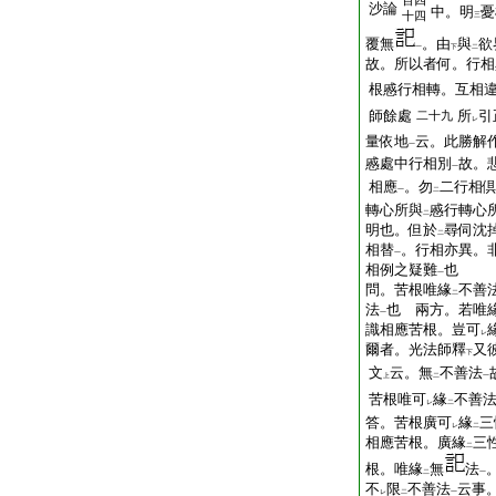
百四
沙論
中。明
憂
十四
三
覆無
。由
與
欲
一
下
二
故。所以者何。行相
根慼行相轉。互相
師餘處
所
引
二十九
レ
量依地
云。此勝解
一
慼處中行相別
故。
一
相應
。勿
二行相
一
二
轉心所與
慼行轉心
二
明也。但於
尋伺沈
二
相替
。行相亦異。
一
相例之疑難
也
一
問。苦根唯緣
不善
二
法
也
兩方。若唯
一
識相應苦根。豈可
レ
爾者。光法師釋
又
下
文
云。無
不善法
上
二
一
苦根唯可
緣
不善
レ
二
答。苦根廣可
緣
三
レ
二
相應苦根。廣緣
三
二
根。唯緣
無
法
二
一
不
限
不善法
云事
レ
二
一