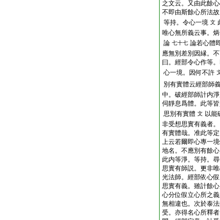
之文云。又由此餘心
不即由斯餘心所法故
等持。令心一境
文
唯心無所義云事。炳
論
論若心體
七十七
應無別差別因縁。不
曰。經部令心作等。
心一境。因何不許
別有實體云經部師
中。破經部師計内淨
伺靜息爲體。此等皆
思別有實體
以能
文
非受想思實有義者。
有實體哉。准此等定
上云若爾即心專一境
地名。不應別有餘心
此内等淨。等持。尋
思實有師説。更非唯
光法師。經部依心假
思實有義。雖計餘心
心分位假立心所之義
無相違也。次於泰法
受。亦得名心所釋者