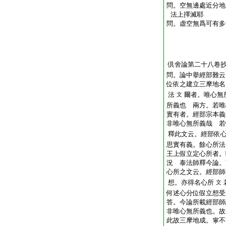
問。空無邊處近分地
法上擇滅耶
問。虚空無爲可有多
倶舍論第二十八卷
問。論中擧經部難云
位依之建立三摩地名
法
爾者。唯心無
文
所義也
兩方。若唯
實有者。經部宗本義
非唯心無所義哉
若
釋此文云。經部依
思實有義。餘心所法
王上假立定心所者。
況
泰法師釋今論。
心所之文云。經部師
想。亦得名心所
文
何述心分位假立想受
答。今論所載經部師
非唯心無所義也。故
此故三摩地成。寧