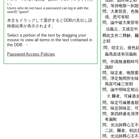
法師。如何釋之耶
い。
問。等持唯限一刹那
Users who do not have a password can log in with the
問。大衆部意。色無
userID "guest".
境。悉可有耶
本文をドラッグして選択するとDDBの見出し語
問。論中破大衆部等
検索結果が表示されます。
法義云。又彼定中
Select a portion of the text by dragging your
釋此文作二釋解。爾
mouse to view all terms in the text contained in
之耶
the DDB. ・
問。頌文云。後色
Password Access Policies
義爲當述有宗義歟
問。作識無邊觀時
可
識耶
問。味定者。唯限愛
問。淨定無間所生味
爲當可緣三世耶
問。論中明味定相云
爾者。可緣過
文
問。味定可緣勝進順
問。味定與味定。可
問。第四靜慮名清淨
有漏歟
問。光法師釋心王不
二説。爾者。初説
問。光法師釋心王不