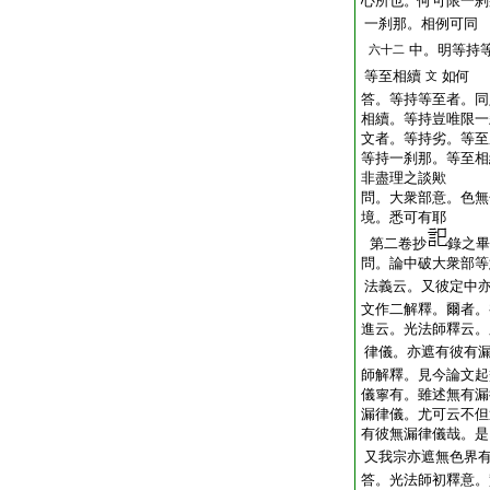
心所也。何可限一刹
一刹那。相例可同
中。明等持
六十二
等至相續
如何
文
答。等持等至者。同
相續。等持豈唯限一
文者。等持劣。等至
等持一刹那。等至相
非盡理之談歟
問。大衆部意。色無
境。悉可有耶
第二卷抄
錄之畢
問。論中破大衆部等
法義云。又彼定中
文作二解釋。爾者。
進云。光法師釋云。
律儀。亦遮有彼有
師解釋。見今論文起
儀寧有。雖述無有漏
漏律儀。尤可云不但
有彼無漏律儀哉。是
又我宗亦遮無色界
答。光法師初釋意。