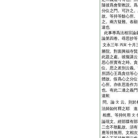
隨彼爲會聖教説。爲
分位之門。可許之。
故。等持等餘心所。
之。兩方疑難。各顯
違也
此事專爲法相宗論
論第四卷。尋思抄等
文永三年
十月
丙寅
勝院。對面興福寺賢
此題之處。彼擬講云
思心所實有之時。貪
位。思之差別云義。
所謂心王爲貪信等心
體故。假爲心之分位
心所。亦依思造作力
也。有此二邊之義門
違歟
問。論
云。則於
文
法師如何釋之耶
進
相應。等持何用
文
論現文。經部牒有部
二念不散亂故。須有
應等持無用。文相次