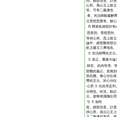
問。經部宗意。計受
心所。爲心王上假立
答。可有二義邊也
者。光法師餘處解
云受想思實有。餘心
釋若依經部許有
四
思差別。受想思外
等持心所。思上假立
論中。經部難有部云
依之建立三摩地名。
光法師釋此文云
文
加之。重披今論
文
師言。此内等淨。
部難此義云。若無別
答此難。會心分位殊
釋此文云。於心分位
心所
任此等定判
文
分明也。何況。勘正
云。故唯有識隨位而
引
如何
文
答。經部宗意。計受
持心所。或云心王上
之二義邊可有也。所