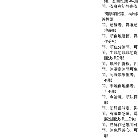
類。悉自性無
攝
問。依身在初靜慮依
初靜慮眼識。爲唯
善性歟
問。超緣者。爲唯超
地義耶
問。順自地勝徳。爲
住分歟
問。順住分無間。可
問。生非想非非想處
順決擇分耶
問。煗等四善根。四
問。無漏定無間可生
問。阿羅漢果聖者。
有耶
問。未離自地染者。
可有耶
問。今論意。順決擇
耶
問。初靜慮味定。與
問。有漏斷惑道。爲
勝進順決擇二分歟
問。勝解作意無間可
問。無色界善心。可
耶