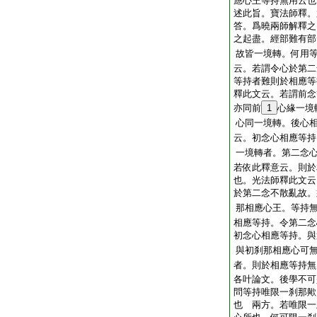
應心王等持無用云也
述此旨。寶法師釋。
答。爲曉兩師解釋之
之起盡。經部難有部
故皆一境轉。何用
云。若謂令心於第二
等持者難則於相應等
釋此文云。若謂前念
亦同前
1
心緣一境
心同一境轉。後心
云。初念心相應等持
一境轉者。第二念
若依此釋意云。則於
也。光法師釋此文云
於第二念不散亂故。
那相應心王。等持
相應等持。令第二念
初念心相應等持。與
與初刹那相應心可
者。則於相應等持無
各叶論文。後學不可
問等持唯限一刹那歟
也
兩方。若唯限一