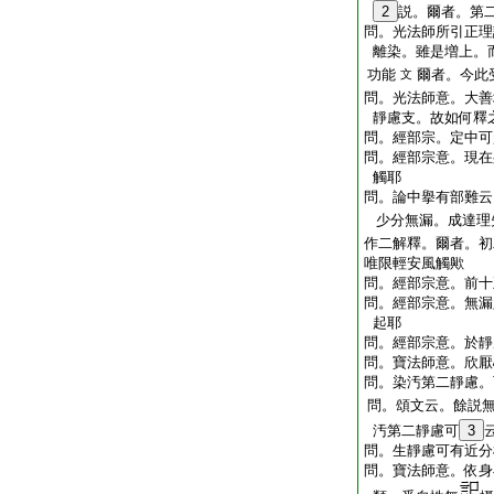
2
説。爾者。第
問。光法師所引正理
離染。雖是増上。
功能
爾者。今此
文
問。光法師意。大善
靜慮支。故如何釋
問。經部宗。定中可
問。經部宗意。現在
觸耶
問。論中擧有部難云
少分無漏。成達理
作二解釋。爾者。初
唯限輕安風觸歟
問。經部宗意。前十
問。經部宗意。無漏
起耶
問。經部宗意。於靜
問。寶法師意。欣厭
問。染汚第二靜慮。
問。頌文云。餘説
汚第二靜慮可
3
問。生靜慮可有近分
問。寶法師意。依身