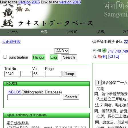
Link to the
version 2015
Link to the
version 2018
ホーム
検索
ご挨拶
組織
利
大正蔵検索
倶舍論本義抄 (No.
22
747
748
749
点:
無
/
有
]
[CITE]
punctuation
Hangul
Eng
TextNo.
Vol.
Page
1
倶舍論第二十八
INBUDS
問題
INBUDS
(Bibliographic Database)
問。論中擧經部難云
Search
依之建立三摩地名
法
爾者。唯心無
文
問。經部宗意。計受
Digital Dictionary of Buddhism
心所。爲心王上假
問。論文云。則於
電子佛教辭典
パスワードがない場合は「guest」でログインしてくださ