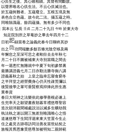
:
心倶生之後。其心雖相續。其聲有間斷故。
:
以聲界唯名心倶生法。不云心倶滅法也。
:
於五蘊例難者。五蘊廢立。五根五境及無
:
表色合立色蘊。故今此二法。攝五蘊之時。
:
同唯除識蘊。餘四蘊攝。無有多少不同也
:
寫本云
弘長
二月二十九日
於東大寺
壬戌
午時
:
知足院別所之草菴抄之畢去年四月十二
:
日初
録當卷之論義此春今日聊終其抄
:
出之
功問端數多餘百條光陰空移及兩
:
年懈怠之至深可悲之者歟但去去年秋七
:
月二十日不圖被補東大寺別當職之間去
:
年一迴悤忙無𨻶就中中夏下旬初參禁裏
:
最勝講證義七月二日亦勤法勝寺御八講
:
證義暮秋之始
上皇之臨幸忘寢食窮冬
:
之半拜堂之經營費身心仍天性疎荒彌以
:
後賢後學之輩可垂賢察焉抑捧此所生惠
:
業奉資
:
春日大明神之法樂依此修學善根必遂上
:
生兜率天之願望晝夜朝暮常禮慈尊聖容
:
造次顛沛親聞補處説法以滅多生曠劫我
:
執法執之迷以開三無差別唯識唯心之悟
:
道遂慈尊下生閻浮迴來東大笠置今生止
:
住之處見古跡尋訪同法善友當世結契之
:
族報其舊恩豫受慈尊加被明知二親師範