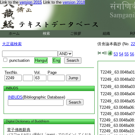
Link to the
version 2015
Link to the
version 2018
ホーム
検索
ご挨拶
組織
利
大正蔵検索
倶舍論本義抄 (No.
22
53
54
55
56
punctuation
Hangul
Eng
T2249_.63.0048a01
TextNo.
Vol.
Page
T2249_.63.0048a02
T2249_.63.0048a03
INBUDS
T2249_.63.0048a04
INBUDS
(Bibliographic Database)
T2249_.63.0048a05
Search
T2249_.63.0048a06
T2249_.63.0048a07
T2249_.63.0048a08
Digital Dictionary of Buddhism
T2249_.63.0048a09
電子佛教辭典
T2249_.63.0048a10
パスワードがない場合は「guest」でログインしてくださ