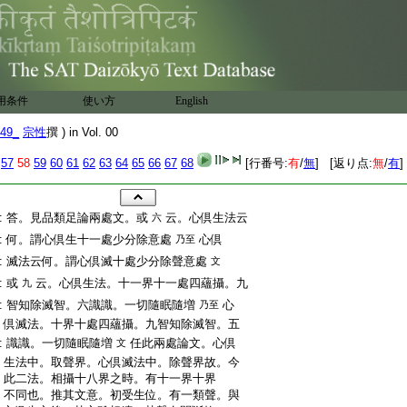
用条件
使い方
English
49_
宗性
撰 ) in Vol. 00
57
58
59
60
61
62
63
64
65
66
67
68
[行番号:
有
/
無
] [返り点:
無
/
有
]
:
答。見品類足論兩處文。或
云。心倶生法云
六
:
何。謂心倶生十一處少分除意處
心倶
乃至
:
滅法云何。謂心倶滅十處少分除聲意處
文
:
或
云。心倶生法。十一界十一處四蘊攝。九
九
:
智知除滅智。六識識。一切隨眠隨増
心
乃至
:
倶滅法。十界十處四蘊攝。九智知除滅智。五
:
識識。一切隨眠隨増
任此兩處論文。心倶
文
:
生法中。取聲界。心倶滅法中。除聲界故。今
:
此二法。相攝十八界之時。有十一界十界
:
不同也。推其文意。初受生位。有一類聲。與