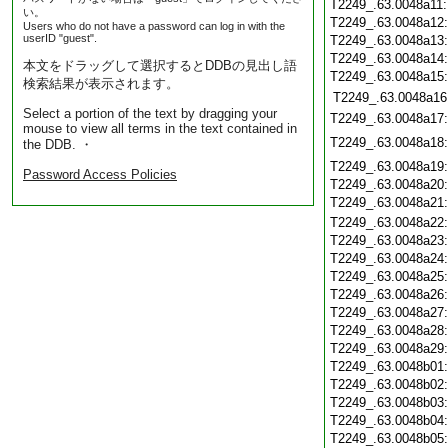
T2249_.63.0048a11
い。
T2249_.63.0048a12
Users who do not have a password can log in with the
userID "guest".
T2249_.63.0048a13
T2249_.63.0048a14
本文をドラッグして選択するとDDBの見出し語
T2249_.63.0048a15
検索結果が表示されます。
T2249_.63.0048a16
Select a portion of the text by dragging your
T2249_.63.0048a17
mouse to view all terms in the text contained in
T2249_.63.0048a18
the DDB. ・
T2249_.63.0048a19
Password Access Policies
T2249_.63.0048a20
T2249_.63.0048a21
T2249_.63.0048a22
T2249_.63.0048a23
T2249_.63.0048a24
T2249_.63.0048a25
T2249_.63.0048a26
T2249_.63.0048a27
T2249_.63.0048a28
T2249_.63.0048a29
T2249_.63.0048b01
T2249_.63.0048b02
T2249_.63.0048b03
T2249_.63.0048b04
T2249_.63.0048b05