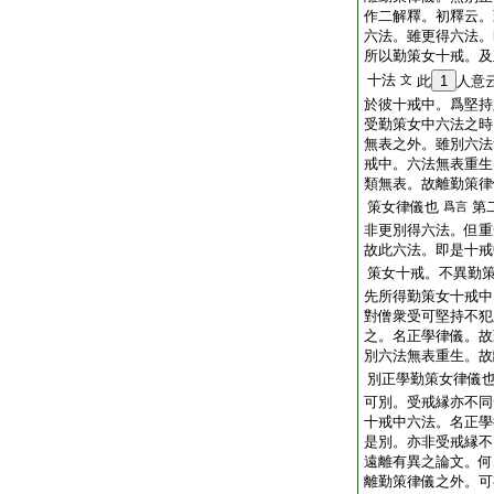
作二解釋。初釋云。
六法。雖更得六法。
所以勤策女十戒。及
十法
文
此
1
人意
於彼十戒中。爲堅持
受勤策女中六法之時
無表之外。雖別六法
戒中。六法無表重生
類無表。故離勤策律
策女律儀也
第
爲言
非更別得六法。但重
故此六法。即是十戒
策女十戒。不異勤
先所得勤策女十戒中
對僧衆受可堅持不犯
之。名正學律儀。故
別六法無表重生。故
別正學勤策女律儀
可別。受戒縁亦不同
十戒中六法。名正學
是別。亦非受戒縁不
遠離有異之論文。何
離勤策律儀之外。可