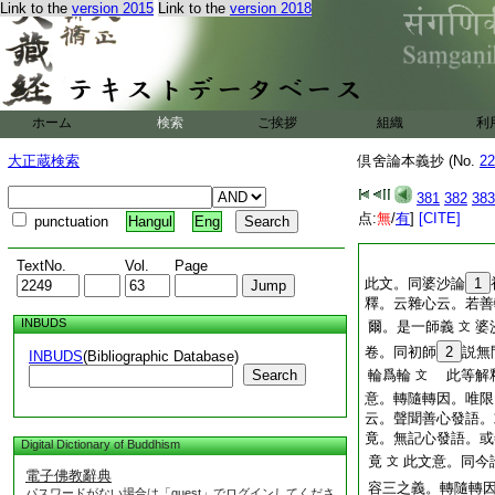
Link to the
version 2015
Link to the
version 2018
ホーム
検索
ご挨拶
組織
利
大正蔵検索
倶舍論本義抄 (No.
22
381
382
383
点:
無
/
有
]
[CITE]
punctuation
Hangul
Eng
TextNo.
Vol.
Page
此文。同婆沙論
1
釋。云雜心云。若善
INBUDS
爾。是一師義
婆
文
卷。同初師
2
説無
INBUDS
(Bibliographic Database)
Search
輪爲輪
此等解釋
文
意。轉隨轉因。唯限
云。聲聞善心發語。
竟。無記心發語。或
Digital Dictionary of Buddhism
竟
此文意。同今
文
電子佛教辭典
容三之義。轉隨轉
パスワードがない場合は「guest」でログインしてくださ