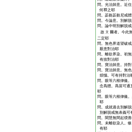
問。光法師意。近住
何釋之耶
問。苾芻苾芻尼戒體
問。今論意。別解脱
問。論中明別解脱戒
故
爾者。今此
文
二定耶
問。無色界道望破戒
厭患對治耶
問。離欲界染。初無
有捨對治耶
問。寶法師意。持對
問。寶法師意。無色
煩惱。可有持對治
問。眼等六根律儀。
念爲體。爲當可通
耶
問。眼等六根律儀。
耶
問。成就過去別解脱
別解脱戒無表義可
問。聞慧無間起煗善
問。未離欲染人。修
有耶