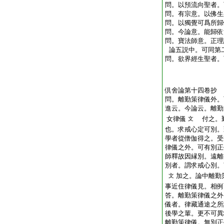
問。以預流向聖者。
問。有宗意。以佛生
問。以獨覺可爲所歸
問。今論意。能歸依
問。寶法師意。正理
論五説中。可同第
問。欲界經生聖者。
倶舍論第十四卷抄
問。離勤策律儀外。
進云。今論云。離勤
女律儀
付之。勤
文
也。求戒心定可別。
學者從僧伽得之。受
律儀之外。可有別正
師釋故因縁別。遠離
別者。謂求戒心別。
加之。論中離勤
文
事近住律儀見。相例
答。離勤策律儀之外
儀者。律藏通途之所
後學之輩。更不可異
離勤策律儀。無別正