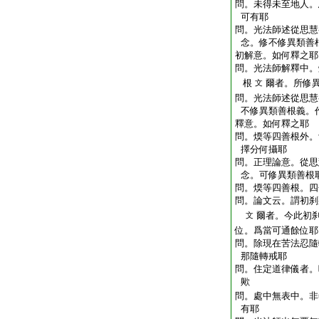
問。未得未至地人。
可有耶
問。光法師述從思慧
念。修不修異類善
初解意。如何釋之耶
問。光法師解釋中。
根
爾者。所修
文
問。光法師述從思慧
不修異類善根義。
釋意。如何釋之耶
問。煗等四善根外。
擇分何攝耶
問。正理論意。從思
念。可修異類善根
問。煗等四善根。四
問。論文云。謂初刹
爾者。今此初
文
位。爲當可通餘位耶
問。除現在苦法忍隨
那隨轉戒耶
問。住定道律儀者。
歟
問。處中無表中。非
有耶