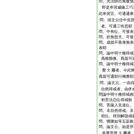
問。光法師出無覆無
即是串習威儀工巧
此串習言。可通通果
問。頌文云住中劣
者。可通三性思耶
問。中有位。可發表
問。於無想天。可發
問。成就不善身無表
表耶
問。論中明十種得戒
爲唯限佛。爲當可
問。論中明十種得戒
覺
爾者。今此
文
爲當可通部行獨覺耶
問。論文云。一由
自然得戒者。由求
問
論中明十種得戒相
初苦法忍位得戒歟
問。菩薩入見道位。
問。非自然得戒。非
前位。得別解脱戒
問。憍陳如等五苾芻
問。論文云。如是所
表業而發
爾者
文