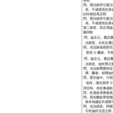
有耶
問。寶法師所引婆沙
表。不成就現在身
以何師説爲正耶
問。寶法師所引婆沙
表。不成就現在身
第二師意。與正理論
義同歟
問。論文云。重説
法師意。今此文通
問。光法師述經部宗
受得
爾者。可
文
問。論文云。重説
法師意。如何釋之
問。光法師釋齋與近
釋。爾者。初釋如
問。婆沙論中。引契
命終。護生歸淨
文
淨言時。得近事戒歟
問。依遣使得善無表
問。異生離欲界煩惱
根本地攝定共戒類
問。光法師意。阿羅
引何論何文證之耶