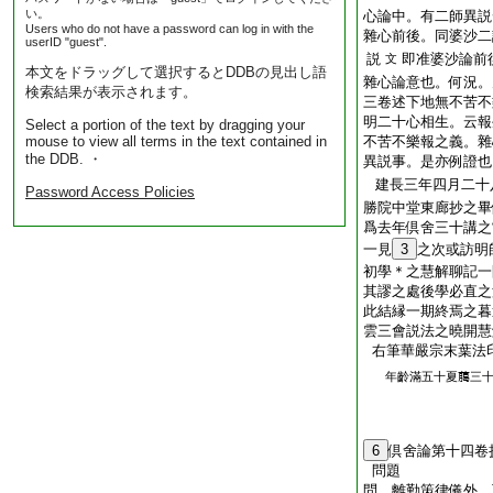
い。
心論中。有二師異説
Users who do not have a password can log in with the
雜心前後。同婆沙二
userID "guest".
説
即准婆沙論前
文
本文をドラッグして選択するとDDBの見出し語
雜心論意也。何況。
検索結果が表示されます。
三卷述下地無不苦不
明二十心相生。云報
Select a portion of the text by dragging your
mouse to view all terms in the text contained in
不苦不樂報之義。雜
the DDB. ・
異説事。是亦例證也
建長三年四月二十
Password Access Policies
勝院中堂東廊抄之畢
爲去年倶舍三十講之
一見
3
之次或訪明
初學＊之慧解聊記一
其謬之處後學必直之
此結縁一期終焉之暮
雲三會説法之曉開慧
右筆華嚴宗末葉法
年齡滿五十夏﨟三
6
倶舍論第十四卷
問題
問。離勤策律儀外。