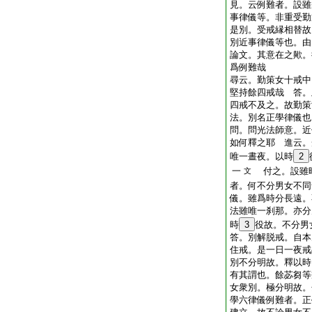
見。云例難者。設雖
事律儀等。非重受勤
是別。受戒縁相替故
別近事律儀等也。由
論文。其意在之歟。
爲例難哉
尋云。勤策女十戒中
堅持餘四戒哉
答。
四戒不及之。故勤策
法。別名正學律儀也
問。問光法師意。近
如何釋之耶
進云。
唯一晝夜。以時
2
一
付之。設雖
文
者。何不分男女不同
儀。雖爲時分長遠。
法雖唯一刹那。亦分
時
3
役故。不分男
答。別解脱戒。自本
住戒。是一日一夜戒
別不分明故。釋以時
有其謂也。餘苾芻等
女衆別。極分明故。
學六律儀例難者。正