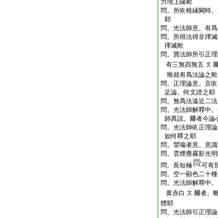
力増上縁歟
問。所依根縁闕時。
耶
問。光法師意。有爲
問。所得法得非擇滅
擇滅歟
問。寶法師所引正理
有三無四無五
文
唯就有爲法論之歟
問。正理論意。言依
足論。何文證之耶
問。無爲法遠近二法
問。光法師解釋中。
師異説。爾者今論
問。光法師依正理論
如何釋之耶
問。譬喩者意。意識
問。雲煙塵霧影光明
問。長短極
可有
問。空一顯色二十種
問。光法師解釋中。
黄赤白
爾者。
文
體耶
問。光法師引正理論