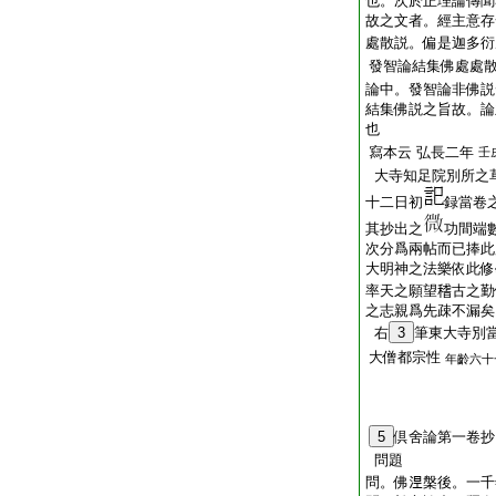
也。次於正理論傳聞
故之文者。經主意存
處散説。偏是迦多衍
發智論結集佛處處
論中。發智論非佛説
結集佛説之旨故。論
也
寫本云
弘長二年
壬
大寺知足院別所之
十二日初
録當卷
其抄出之
功間端
次分爲兩帖而已捧此
大明神之法樂依此修
率天之願望𥡴古之
之志親爲先疎不漏矣
右
3
筆東大寺別
大僧都宗性
年齡六十
5
倶舍論第一卷抄
問題
問。佛𣵀槃後。一