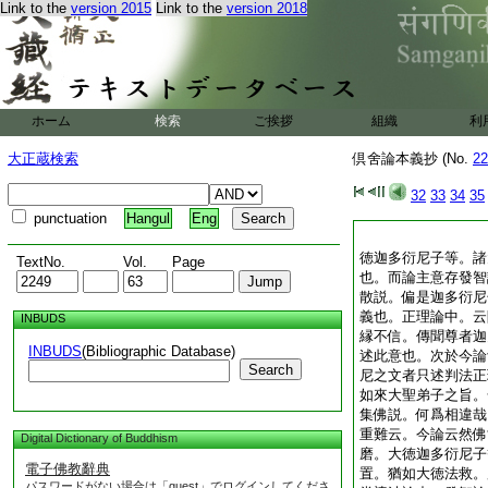
Link to the
version 2015
Link to the
version 2018
ホーム
検索
ご挨拶
組織
利
大正蔵検索
倶舍論本義抄 (No.
22
32
33
34
35
punctuation
Hangul
Eng
徳迦多衍尼子等。諸
TextNo.
Vol.
Page
也。而論主意
存發智
散説。偏是迦多衍尼
義也。正理論中。云
INBUDS
縁不信。傳聞尊者迦
INBUDS
(Bibliographic Database)
述此意也。次於今論
Search
尼之文者
只述判法正
如來大聖弟子之旨。
集佛説。何爲相違哉
重難云。今論云然佛
Digital Dictionary of Buddhism
磨。大徳迦多衍尼子
電子佛教辭典
置。猶如大徳法救。
パスワードがない場合は「guest」でログインしてくださ