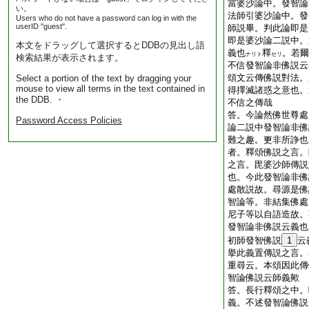
當婆沙論中。發智論
い。
法師引婆沙論中。發
Users who do not have a password can log in with the
userID "guest".
師説畢。判此論即是
即是婆沙論二説中。
本文をドラッグして選択するとDDBの見出し語
義也
釋
。若爾
ナリト
セリ
検索結果が表示されます。
不信發智論非佛説云
頌文云傳佛説對法。
Select a portion of the text by dragging your
mouse to view all terms in the text contained in
得擇滅諸惑之意也。
the DDB. ・
不信之傳哉
答。今論然佛世尊處
Password Access Policies
論二説中
發智論非佛
難之趣。更非所諍也
者。釋頌佛説之言。
之言。毘婆沙師傳説
也。今此發智論非佛
處散説故。尋源是佛
智論等。非結集佛處
尼子等以自語造故。
發智論非佛説云義也
初師發智佛説
1
云
擧此義置傳説之言。
重尋云。本頌因此傳
智論佛説云師義歟
答。長行釋頌之中。
義。不述發智論佛説