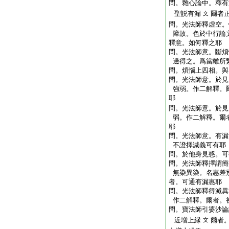
問。雜心論中。釋有
聖説有漏
爾者
文
問。光法師釋虚空。
障故。色於中行論
釋意。如何釋之耶
問。光法師意。斷煩
邊得之。爲當離所
問。煩惱上四相。與
問。光法師意。於見
強弱。作二解釋。
耶
問。光法師意。於見
弱。作二解釋。爾
耶
問。光法師意。有漏
不證擇滅義可有耶
問。於他身見惑。可
問。光法師釋擇謂簡
無染異染。名惠差
者。可通有漏惠耶
問。光法師釋得滅異
作二解釋。爾者。
問。寶法師引婆沙論
近増上縁
爾者
文