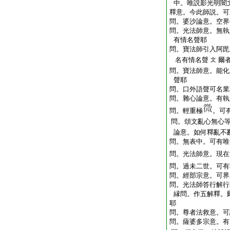
中。唯説影光明闇
釋意。今此師説。可
問。婆沙論意。空界
問。光法師意。無執
有情名聲耶
問。寶法師引入阿毘
名有情名聲
爾
文
問。寶法師意。能化
聲耶
問。口外語聲可名業
問。雜心論意。有執
問。輕重極
。可
問。頌文亂心無心
論意。如何釋亂不
問。無表中。可有唯
問。光法師意。現在
問。過未二世。可有
問。經部宗意。可界
問。光法師答行解行
縁問。作五解釋。
耶
問。尊者法救意。可
問。薩婆多宗意。有