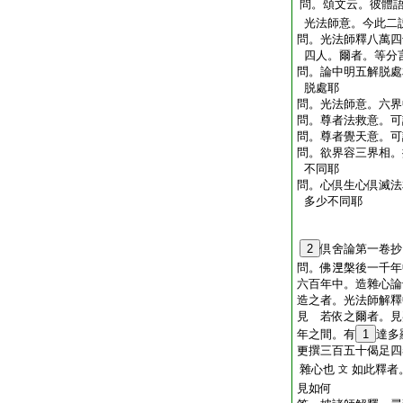
問。頌文云。彼體
光法師意。今此二
問。光法師釋八萬四
四人。爾者。等分
問。論中明五解脱處
脱處耶
問。光法師意。六界
問。尊者法救意。可
問。尊者覺天意。可
問。欲界容三界相。
不同耶
問。心倶生心倶滅法
多少不同耶
2
倶舍論第一卷抄
問。佛𣵀槃後一千
六百年中。造雜心論
造之者。光法師解釋
見
若依之爾者。見
年之間。有
1
達多
更撰三百五十偈足四
雜心也
如此釋者
文
見如何