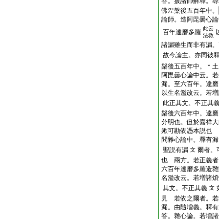
答。披諸師解釋。尋
佛𣵀槃後五百年中。
論師。造阿毘曇心論
此云
百年達磨多羅
法救
諸漏雖生而非有漏。
故今論主。亦同彼
槃後五百年中。＊土
阿毘曇心論中云。若
漏。至六百年。達磨
以生名濫改云。若増
此正其文。不正其
槃後六百年中。達磨
分明也。但於嘉祥大
歟可勘依憑本説也
問
雜心論中。釋有漏
聖説有漏
爾者。
文
也
兩方。若正義者
六百年達磨多羅造雜
名濫改云。若増諸煩
其文。不正其義
文
見
若依之爾者。若
漏。由隨増義。釋有
答。雜心論。若増諸