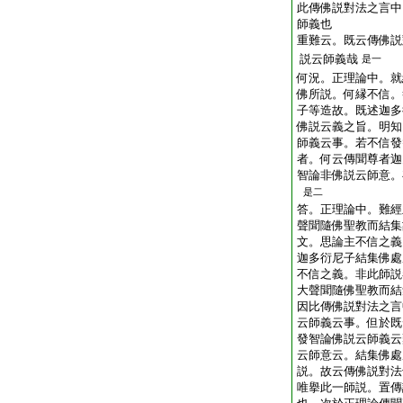
此傳佛説對法之言中
師義也
重難云。既云傳佛説
説云師義哉
是一
何況。正理論中。就
佛所説。何縁不信。
子等造故。既述迦多
佛説云義之旨。明知
師義云事。若不信發
者。何云傳聞尊者迦
智論非佛説云師意。
是二
答。正理論中。難經
聲聞隨佛聖教而結集
文。思論主不信之義
迦多衍尼子結集佛處
不信之義。非此師説
大聲聞隨佛聖教而結
因比傳佛説對法之言
云師義云事。但於既
發智論佛説云師義云
云師意云。結集佛處
説。故云傳佛説對法
唯擧此一師説。置傳